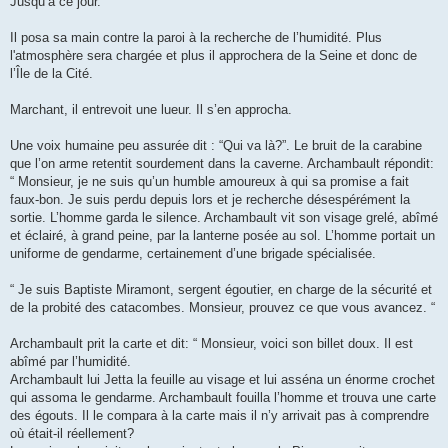
Jusqu’à ce jour.
Il posa sa main contre la paroi à la recherche de l’humidité. Plus
l'atmosphère sera chargée et plus il approchera de la Seine et donc de
l’Île de la Cité.
Marchant, il entrevoit une lueur. Il s’en approcha.
Une voix humaine peu assurée dit : “Qui va là?”. Le bruit de la carabine
que l’on arme retentit sourdement dans la caverne. Archambault répondit:
“ Monsieur, je ne suis qu’un humble amoureux à qui sa promise a fait
faux-bon. Je suis perdu depuis lors et je recherche désespérément la
sortie. L’homme garda le silence. Archambault vit son visage grelé, abîmé
et éclairé, à grand peine, par la lanterne posée au sol. L’homme portait un
uniforme de gendarme, certainement d’une brigade spécialisée.
“ Je suis Baptiste Miramont, sergent égoutier, en charge de la sécurité et
de la probité des catacombes. Monsieur, prouvez ce que vous avancez. “
Archambault prit la carte et dit: “ Monsieur, voici son billet doux. Il est
abîmé par l’humidité.
Archambault lui Jetta la feuille au visage et lui asséna un énorme crochet
qui assoma le gendarme. Archambault fouilla l’homme et trouva une carte
des égouts. Il le compara à la carte mais il n’y arrivait pas à comprendre
où était-il réellement?