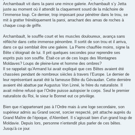
Archambault vit dans la paroi une mince galerie. Archambault s’y Jetta
juste au moment où il attendit la claquement sourd de la mâchoire de
l’immense loup. Ce dernier, trop imposant pour pénétrer dans le trou, se
mit à gratter frénétiquement la paroi, arrachant des amas de roches à
chaque coup de griffe.
Archambault, le souffle court et les muscles douloureux, avança sans
réfléchir dans cette immense pénombre. Il sortit de son trou et il arriva,
dans ce qui semblait être une galeire. La Pierre chauffée moins, signe la
Bête s’éloignait de lui. Il prit quelques secondes pour reprendre ses
esprits puis son souffle. Était-ce un de ces loups des Montagnes
Moldaves? Loups de pleine-lune et homme des ombres?
Il se rappelait qu’Armand lui avait expliqué que ces Bêtes avaient été
chassées pendant de nombreux siècles à travers l’Europe. Le dernier de
leur représentant aurait été la fameuse Bête du Gévaudan. Cette dernière
avaient été abattue par Augustus Von Linné, le frère du naturaliste. Il
avait même refusé que l’Ordre puisse autopsier le corps. Seul le premier
naturaliste du Roi, le sieur le Bonnet eut ce privilège.
Bien que n’appartenant pas à l’Ordre mais à une loge secondaire, son
supérieur admis au Grand secret, sorcier respecté, prit attache auprès du
Grand Maître de l’époque, d’Alembert. Il s’agissait bien d’un grand loup de
Moldavie. Depuis lors, personne n’entendit plus parler de ces bêtes.
Jusqu’à ce jour.