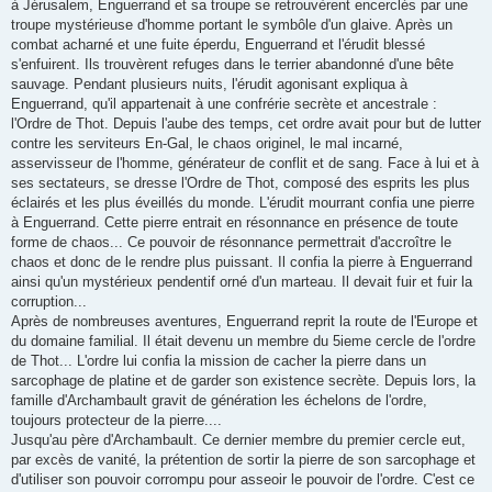
à Jérusalem, Enguerrand et sa troupe se retrouvèrent encerclés par une
troupe mystérieuse d'homme portant le symbôle d'un glaive. Après un
combat acharné et une fuite éperdu, Enguerrand et l'érudit blessé
s'enfuirent. Ils trouvèrent refuges dans le terrier abandonné d'une bête
sauvage. Pendant plusieurs nuits, l'érudit agonisant expliqua à
Enguerrand, qu'il appartenait à une confrérie secrète et ancestrale :
l'Ordre de Thot. Depuis l'aube des temps, cet ordre avait pour but de lutter
contre les serviteurs En-Gal, le chaos originel, le mal incarné,
asservisseur de l'homme, générateur de conflit et de sang. Face à lui et à
ses sectateurs, se dresse l'Ordre de Thot, composé des esprits les plus
éclairés et les plus éveillés du monde. L'érudit mourrant confia une pierre
à Enguerrand. Cette pierre entrait en résonnance en présence de toute
forme de chaos... Ce pouvoir de résonnance permettrait d'accroître le
chaos et donc de le rendre plus puissant. Il confia la pierre à Enguerrand
ainsi qu'un mystérieux pendentif orné d'un marteau. Il devait fuir et fuir la
corruption...
Après de nombreuses aventures, Enguerrand reprit la route de l'Europe et
du domaine familial. Il était devenu un membre du 5ieme cercle de l'ordre
de Thot... L'ordre lui confia la mission de cacher la pierre dans un
sarcophage de platine et de garder son existence secrète. Depuis lors, la
famille d'Archambault gravit de génération les échelons de l'ordre,
toujours protecteur de la pierre....
Jusqu'au père d'Archambault. Ce dernier membre du premier cercle eut,
par excès de vanité, la prétention de sortir la pierre de son sarcophage et
d'utiliser son pouvoir corrompu pour asseoir le pouvoir de l'ordre. C'est ce