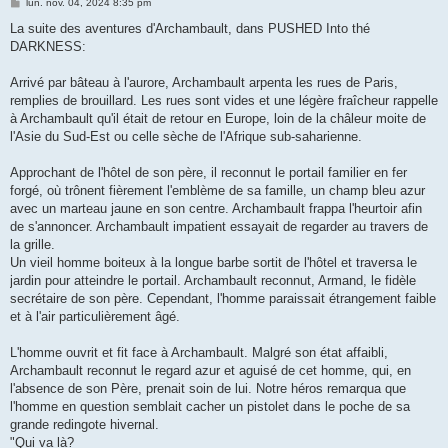
M
lun. nov. 04, 2024 8:35 pm
e
s
La suite des aventures d'Archambault, dans PUSHED Into thé
s
DARKNESS:
a
g
e
Arrivé par bâteau à l'aurore, Archambault arpenta les rues de Paris,
remplies de brouillard. Les rues sont vides et une légère fraîcheur rappelle
à Archambault qu'il était de retour en Europe, loin de la châleur moite de
l'Asie du Sud-Est ou celle sèche de l'Afrique sub-saharienne.
Approchant de l'hôtel de son père, il reconnut le portail familier en fer
forgé, où trônent fièrement l'emblème de sa famille, un champ bleu azur
avec un marteau jaune en son centre. Archambault frappa l'heurtoir afin
de s'annoncer. Archambault impatient essayait de regarder au travers de
la grille.
Un vieil homme boiteux à la longue barbe sortit de l'hôtel et traversa le
jardin pour atteindre le portail. Archambault reconnut, Armand, le fidèle
secrétaire de son père. Cependant, l'homme paraissait étrangement faible
et à l'air particulièrement âgé.
L'homme ouvrit et fit face à Archambault. Malgré son état affaibli,
Archambault reconnut le regard azur et aguisé de cet homme, qui, en
l'absence de son Père, prenait soin de lui. Notre héros remarqua que
l'homme en question semblait cacher un pistolet dans le poche de sa
grande redingote hivernal.
"Qui va là?