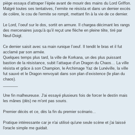
piège essaya d’attraper l’épée avant de mourir des mains du Lord Griffon.
Malgré toutes ses tentatives, l’ermite ne résista et dans un dernier excès
de colère, le cou de l'ermite se rompit, mettant fin à la vie de ce dernier.
Le Lord, l’oeuf sur le dos, sortit en armure. Il chargea décimant les rangs
des mercenaires jusqu’à qu’il reçut une flèche en pleine tête, tiré par
Neuf-Doigt.
Ce dernier saisit avec sa main runique l’oeuf. Il tendit le bras et il fut
acclamé par son armée.
Quelques temps plus tard, la ville de Korkana, un des plus puissant
bastion de la résistance, subit l’attaque d’un Dragon du Chaos… La ville
résista et grâce à son Champion, le Archimage Yaz de Lunéville, la ville
fut sauvé et le Dragon renvoyait dans son plan d’existence (le plan du
chaos).
_______
Une fin malheureuse. J'ai essayé plusieurs fois de forcer le destin mais
les mânes (dés) ne m'ont pas souris.
Premier décès et ce, dès la fin du premier scénario...
Pratique intéressante car je n'ai utilisé qu'une seule scène et j'ai laissé
l'oracle simple me guidait.