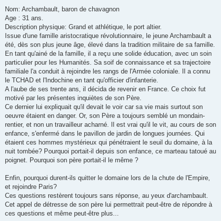
Nom: Archambault, baron de chavagnon
Age : 31 ans.
Description physique: Grand et athlétique, le port altier.
Issue d'une famille aristocratique révolutionnaire, le jeune Archambault a
été, dès son plus jeune âge, élevé dans la tradition militaire de sa famille.
En tant qu'ainé de la famille, il a reçu une solide éducation, avec un soin
particulier pour les Humanités. Sa soif de connaissance et sa trajectoire
familiale l'a conduit à rejoindre les rangs de l'Armée coloniale. Il a connu
le TCHAD et l'Indochine en tant qu'officier d'infanterie.
A l'aube de ses trente ans, il décida de revenir en France. Ce choix fut
motivé par les présentes inquiètes de son Père.
Ce dernier lui expliquait qu'il devait le voir car sa vie mais surtout son
oeuvre étaient en danger. Or, son Père a toujours semblé un mondain-
rentier, et non un travailleur acharné. Il est vrai qu'il le vit, au cours de son
enfance, s'enfermé dans le pavillon de jardin de longues journées. Qui
étaient ces hommes mystérieux qui pénétraient le seuil du domaine, à la
nuit tombée? Pourquoi portait-il depuis son enfance, ce marteau tatoué au
poignet. Pourquoi son père portait-il le même ?
Enfin, pourquoi durent-ils quitter le domaine lors de la chute de l'Empire,
et rejoindre Paris?
Ces questions restèrent toujours sans réponse, au yeux d'archambault.
Cet appel de détresse de son père lui permettrait peut-être de répondre à
ces questions et même peut-être plus...