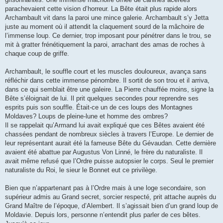
parachevaient cette vision d’horreur. La Bête était plus rapide alors
Archambault vit dans la paroi une mince galerie. Archambault s’y Jetta
juste au moment où il attendit la claquement sourd de la mâchoire de
l’immense loup. Ce dernier, trop imposant pour pénétrer dans le trou, se
mit à gratter frénétiquement la paroi, arrachant des amas de roches à
chaque coup de griffe.
Archambault, le souffle court et les muscles douloureux, avança sans
réfléchir dans cette immense pénombre. Il sortit de son trou et il arriva,
dans ce qui semblait être une galeire. La Pierre chauffée moins, signe la
Bête s’éloignait de lui. Il prit quelques secondes pour reprendre ses
esprits puis son souffle. Était-ce un de ces loups des Montagnes
Moldaves? Loups de pleine-lune et homme des ombres?
Il se rappelait qu’Armand lui avait expliqué que ces Bêtes avaient été
chassées pendant de nombreux siècles à travers l’Europe. Le dernier de
leur représentant aurait été la fameuse Bête du Gévaudan. Cette dernière
avaient été abattue par Augustus Von Linné, le frère du naturaliste. Il
avait même refusé que l’Ordre puisse autopsier le corps. Seul le premier
naturaliste du Roi, le sieur le Bonnet eut ce privilège.
Bien que n’appartenant pas à l’Ordre mais à une loge secondaire, son
supérieur admis au Grand secret, sorcier respecté, prit attache auprès du
Grand Maître de l’époque, d’Alembert. Il s’agissait bien d’un grand loup de
Moldavie. Depuis lors, personne n’entendit plus parler de ces bêtes.