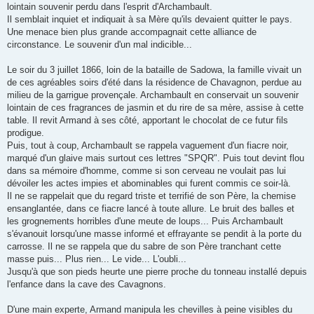
lointain souvenir perdu dans l'esprit d'Archambault.
Il semblait inquiet et indiquait à sa Mère qu'ils devaient quitter le pays.
Une menace bien plus grande accompagnait cette alliance de
circonstance. Le souvenir d'un mal indicible...
Le soir du 3 juillet 1866, loin de la bataille de Sadowa, la famille vivait un
de ces agréables soirs d'été dans la résidence de Chavagnon, perdue au
milieu de la garrigue provençale. Archambault en conservait un souvenir
lointain de ces fragrances de jasmin et du rire de sa mère, assise à cette
table. Il revit Armand à ses côté, apportant le chocolat de ce futur fils
prodigue.
Puis, tout à coup, Archambault se rappela vaguement d'un fiacre noir,
marqué d'un glaive mais surtout ces lettres "SPQR". Puis tout devint flou
dans sa mémoire d'homme, comme si son cerveau ne voulait pas lui
dévoiler les actes impies et abominables qui furent commis ce soir-là.
Il ne se rappelait que du regard triste et terrifié de son Père, la chemise
ensanglantée, dans ce fiacre lancé à toute allure. Le bruit des balles et
les grognements horribles d'une meute de loups... Puis Archambault
s'évanouit lorsqu'une masse informé et effrayante se pendit à la porte du
carrosse. Il ne se rappela que du sabre de son Père tranchant cette
masse puis... Plus rien... Le vide... L'oubli...
Jusqu'à que son pieds heurte une pierre proche du tonneau installé depuis
l'enfance dans la cave des Cavagnons.
D'une main experte, Armand manipula les chevilles à peine visibles du