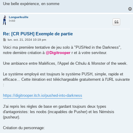
Une belle expérience, en somme
Longuefeuille
Initié
Re: [CR PUSH] Exemple de partie
M
lun. oct. 21, 2024 10:19 pm
e
s
Voici ma première tentative de jeu solo à "PUSHed in the Darkness",
s
notre dernière création à
@Digitrooper
r et à votre serviteur.
a
g
e
Une ambiance entre Maléfices, l'Appel de Cthulu & Monster of the week.
Le système employé est toujours le système PUSH, simple, rapide et
efficace... Cette itération est téléchargeable gratuitement à l'URL suivante
:
https://digitrooper.itch.io/pushed-into-darkness
J'ai repris les règles de base en gardant toujours deux types
d'antagonistes: les noobs (incapables de Pusher) et les Némésis
(pusheur).
Création du personnage: