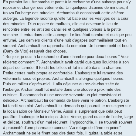
En premier lieu, Archambault partit à la recherche d’une auberge pour s’y
reposer et changer ses vêtements. En quelques dizaines de minutes, il
trouva l’auberge des miracles. Archambault connaissait cette célèbre
auberge. La légende raconte qu’elle fut bâtie sur les vestiges de la cour
des miracles. D’un repaire de malfrats, elle est devenue le lieu de
rencontre entre les artistes canailles et quelques voleurs à la petite
semaine. Il entra dans cette auberge. Le lieu était sombre et quelque peu
enfumé. Les derniers clients d’une nuit d'agapes sommeillaient tout en
sirotant. Archambault se rapprocha du comptoir. Un homme petit et bouffi
(Dany de Vito) essuyait des chopes.
“ Bonjour, je suis à la recherche d’une chambre pour deux heures “ Vous
réglerez comment ?”. Archambault avait gardé quelques liquidités à son
départ de l’armée. Il tendit les billets et fut installé dans la chambre.
Petite certes mais propre et confortable. L’aubergiste lui ramena des
vêtements secs et propres. Archambault s’allongea quelques heures.
Puis en milieu d’après-midi, il alla déjeuner au rez-de-chaussée de
l’auberge. Archambault fut installé dans une alcôve à proximité des
cuisines. Il commanda à une accorte servante un plat consistant et
délicieux. Archambault lui demanda de faire venir le patron. L’aubergiste
lui tendit son plat. Archambault lui demanda qui pourrait le renseigner sur
la localisation de Monsieur Verne. Aussi si surprenant que cela peut
paraître, l’aubergiste lui indiqua. Jules Verne, grand oracle de l’ordre, large
et délicat, souffrait d’un mal récurent: l’hypocondrie. Il se trouvait souvent
à proximité d’une pharmacie connue: “Au refuge de l’âme en peine”.
Archambault ne se le firent pas dire deux fois. Il quitta la table et se