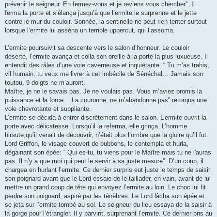
prévenir le seigneur. En fermez-vous et je reviens vous chercher”. Il
ferma la porte et s’élança jusqu’à que l’ermite le surprenne et le jette
contre le mur du couloir. Sonnée, la sentinelle ne peut rien tenter surtout
lorsque l’ermite lui asséna un terrible uppercut, qui l’assoma.
L’ermite poursuivit sa descente vers le salon d’honneur. Le couloir
déserté, l’ermite avança et colla son oreille à la porte la plus luxueuse. Il
entendit des râles d’une voie caverneuse et inquiétante. “ Tu m’as trahis,
vil humain; tu veux me livrer à cet imbécile de Sénéchal… Jamais son
toutou, 9 doigts ne m’auront.
Maître, je ne le savais pas. Je ne voulais pas. Vous m’aviez promis la
puissance et la force… La couronne, ne m’abandonne pas” rétorqua une
voie chevrotante et suppliante.
L’ermite se décida à entrer discrètement dans le salon. L’ermite ouvrit la
porte avec délicatesse. Lorsqu’il la referma, elle grinça. L’homme
hirsute,qu’il venait de découvrir, n’était plus l’ombre que la gloire qu’il fut.
Lord Griffon, le visage couvert de bubbons, le contempla et hurla,
dégainant son épée: “ Qui es-tu, tu viens pour le Maître mais tu ne l'auras
pas. Il n’y a que moi qui peut le servir à sa juste mesure”. D’un coup, il
chargea en hurlant l’ermite. Ce dernier surpris eut juste le temps de saisir
son poignard avant que le Lord essaie de le taillader, en vain, avant de lui
mettre un grand coup de tête qui envoyez l’ermite au loin. Le choc lui fit
perdre son poignard, aspiré par les ténèbres. Le Lord lâcha son épée et
se jeta sur l’ermite tombé au sol. Le seigneur du lieu essaya de la saisir à
la gorge pour l’étrangler. Il y parvint, surprenant l’ermite. Ce dernier pris au