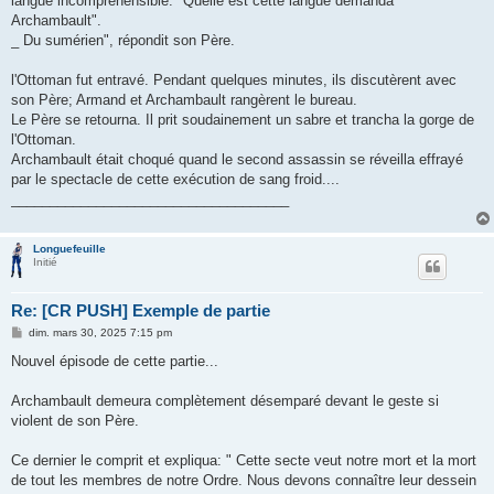
langue incompréhensible. "Quelle est cette langue demanda
Archambault".
_ Du sumérien", répondit son Père.
l'Ottoman fut entravé. Pendant quelques minutes, ils discutèrent avec
son Père; Armand et Archambault rangèrent le bureau.
Le Père se retourna. Il prit soudainement un sabre et trancha la gorge de
l'Ottoman.
Archambault était choqué quand le second assassin se réveilla effrayé
par le spectacle de cette exécution de sang froid....
____________________________________
Longuefeuille
Initié
Re: [CR PUSH] Exemple de partie
M
dim. mars 30, 2025 7:15 pm
e
s
Nouvel épisode de cette partie...
s
a
g
Archambault demeura complètement désemparé devant le geste si
e
violent de son Père.
Ce dernier le comprit et expliqua: " Cette secte veut notre mort et la mort
de tout les membres de notre Ordre. Nous devons connaître leur dessein