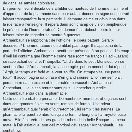
de dans les armées coloniales.
En premier lieu, il décida de s’affubler du manteau de l’homme inanimé et
d’approcher de la pharmacie sans pour autant donner un signe qui pourrait
laisser transparaître la supercherie. Il demaura calme et dévoucha dans
la rue face à l’enseigne. Il repéra dans son champ de vision périphérique,
la présence de l’homme tatoué. Ce dernier était debout contre le mur,
faisant mine de regarder sa montre à gousset.
Archambault se rapprochait de l’officine, le coeur battant. Serait-il
découvert? L’homme tatoué ne semblait pas réagir. Il s’approcha de la
porte de l’officine. Archambault sentit une présence à sa gauche. Un coup
d’oeil lui confirma que l’homme crâne rasé (comme françois Hadji-Lazaro)
se rapprochait de lui et l’interpella. “Et dis donc le petit Monsieur, on se
sent souffrant? Archambault, la langue agile, prit un accent et lui répondit:
“ Argh, le temps est froid et le vent souffle. On attrape vite une petite
toux”. Il accompagna sa phrase d’un grand sourire. L’homme semblait
perdu entre sa suspicion et le caractère persuasif d’Archambault.
Cependant, il le laissa rentrer sans plus lui chercher querelle.
Archambault entra dans la pharmacie.
Cette dernière était surprenante. De nombreux membres et organes sont
dans des grandes fioles en verre, remplis de formol. Une odeur
qu’Archambault qualifierait d’”outre-tombe”, lui remplit les narines. La
pharmacie lui parut sombre lorsqu’une femme borgne à l’air mystérieuse
arriva. Elle était vétu de ses grandes robes de la belle Époque. La peau
mate, à l’air asiatique, son oeil mordoré dévisageait Archambault. Il se
sentait nu.