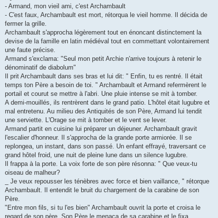
- Armand, mon vieil ami, c'est Archambault
- C'est faux, Archambault est mort, rétorqua le vieil homme. Il décida de
fermer la grille.
Archambault s'approcha légèrement tout en énoncant distinctement la
devise de la famille en latin médiéval tout en commettant volontairement
une faute précise.
Armand s'exclama: "Seul mon petit Archie n'arrive toujours à retenir le
dénominatif de diabolum"
Il prit Archambault dans ses bras et lui dit: " Enfin, tu es rentré. Il était
temps ton Père a besoin de toi. " Archambault et Armand refermèrent le
portail et courut se mettre à l'abri. Une pluie intense se mit à tomber.
A demi-mouillés, ils rentrèrent dans le grand patio. L'hôtel était lugubre et
mal entretenu. Au milieu des Antiquités de son Père, Armand lui tendit
une serviette. L'Orage se mit à tomber et le vent se lever.
Armand partit en cuisine lui préparer un déjeuner. Archambault gravit
l'escalier d'honneur. Il s'approcha de la grande porte armiorée. Il se
replongea, un instant, dans son passé. Un enfant effrayé, traversant ce
grand hôtel froid, une nuit de pleine lune dans un silence lugubre.
Il frappa à la porte. La voix forte de son père résonna: " Que veux-tu
oiseau de malheur?
_ Je veux repousser les ténèbres avec force et bien vaillance, " rétorque
Archambault. Il entendit le bruit du chargement de la carabine de son
Père.
"Entre mon fils, si tu l'es bien" Archambault ouvrit la porte et croisa le
regard de son père. Son Père le menaca de sa carabine et le fixa