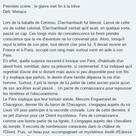
Première scène : le glaive met fin à la trêve
Défi: Menace
Lors de la bataille de Cotonou, D'archambault fut blessé. Lassé de cette
vie de soldat colonial, D'archambault sentait qu'il avait, en quelque sorte,
passé un cap. Ces longs mois de convalescence lui firent prendre
conscience que la vie d'aventure ne lui convenait plus. Alors, lorsqu'il
reçut la lettre de son père, tout devint clair pour lui. Il devait revenir en
France et à Paris, occupé son rang mais surtout venir en aide à son
Père.
En effet, quelle surprise ressentit-il lorsque son Père, d'habitude d'un
abord froid, semblait, dans sa présente, si sentimental. Il lui indiquait qu'il
regrettait d'avoir été si distant mais aussi si peu disponible pour son fils.
Il y expliqua que parfois, le destin d'une famille dépasse la vie d'un
homme. Surtout, il prit le temps de lui parler de cette ancien pacte qu'un
de ses ancêtres avait passé... Un pacte de connaissance pour repousser
les ténèbres et l'obscurantisme.
Le Père expliqua que leur lointain aïeule, Messire Enguerrand de
Chavagnon, dernier fils du baron de Chavagnon, s'engagea auprès du roi
Louis VII pour participer à la seconde croisade. Lors de cette dernière, il
se prit d'amour pour cet Orient mystérieux. Féru de connaissance,
comme une bonne partie de sa lignée, il s'engagea auprès des chevaliers
du temple. Il escorta de nombreuses caravanes dans la châleur de
l'Orient. Puis, un beau jour, accompagnant un mystérieux érudit d'Edesse