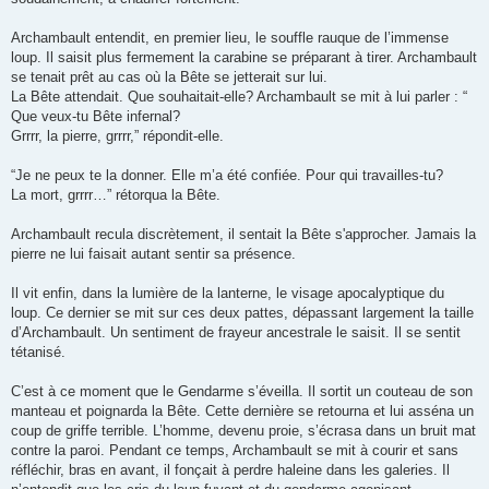
Archambault entendit, en premier lieu, le souffle rauque de l’immense
loup. Il saisit plus fermement la carabine se préparant à tirer. Archambault
se tenait prêt au cas où la Bête se jetterait sur lui.
La Bête attendait. Que souhaitait-elle? Archambault se mit à lui parler : “
Que veux-tu Bête infernal?
Grrrr, la pierre, grrrr,” répondit-elle.
“Je ne peux te la donner. Elle m’a été confiée. Pour qui travailles-tu?
La mort, grrrr…” rétorqua la Bête.
Archambault recula discrètement, il sentait la Bête s'approcher. Jamais la
pierre ne lui faisait autant sentir sa présence.
Il vit enfin, dans la lumière de la lanterne, le visage apocalyptique du
loup. Ce dernier se mit sur ces deux pattes, dépassant largement la taille
d’Archambault. Un sentiment de frayeur ancestrale le saisit. Il se sentit
tétanisé.
C’est à ce moment que le Gendarme s’éveilla. Il sortit un couteau de son
manteau et poignarda la Bête. Cette dernière se retourna et lui asséna un
coup de griffe terrible. L’homme, devenu proie, s’écrasa dans un bruit mat
contre la paroi. Pendant ce temps, Archambault se mit à courir et sans
réfléchir, bras en avant, il fonçait à perdre haleine dans les galeries. Il