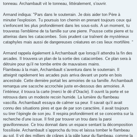
tonneau. Archambault vit le tonneau, littéralement, s'ouvrir.
Armand indiqua: "Pars dans le souterrain. Je dois aider ton Père à
minuter l'explosion. Tu poursuis ton chemin en prenant toujours ceux qui
s'enfoncent les plus profondément dans les sous-sols. A un moment, tu
trouveras l'emblème de ta famille sur une pierre. Pousse cette pierre et tu
atteriras dans les catacombes. Sois prudent car traînent de mystérieux
cataphyles mais aussi de dangereuses créatures en ces lieux mortifère. “
Armand rappela également à Archambault que lorsqu’il attendra la fin des
arcades. Il trouvera un plan de la sortie des catacombes. Ce plan sera à
détruire pour qu’il ne tombe entre de mauvaises mains.
Flambeau à la main, Archambault s’aventura dans le souterrain. Il
atteignit rapidement les arcades puis arriva devant un porte en bois
ancestrale. Cette dernière portait les armoiries de sa famille. Archambault
remarqua une sacoche accrochée juste en-dessous des armoiries. A
l’intérieur, il trouva la carte (merci le dé d’Oracle). Il ouvrit la porte et se
retrouva dans un modeste recoin humide. La lumière du flambeau
vascilla. Archambault essaya de calmer sa peur. Il savait qu’il avait
connu des situations pires et que de par son caractère, il avait toujours
su tirer l’épingle de son jeu. Il respira profondément et se concentra sur la
recherche d’une issue. Il finit par trouver un trou dans la paroi
gravillonneuse. Ce trou donnait dans un espace sentant la décomposition
fossilisée. Archambault s’approcha du trou et laissa tomber le flambeau
au sol. Il vit des milliers de crânes à la pâle lueur du flambeau, comme la