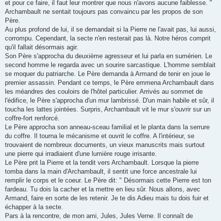
et pour ce faire, il faut leur montrer que nous n'avons aucune faiblesse. "
Archambault ne sentait toujours pas convaincu par les propos de son
Père.
Au plus profond de lui, il se demandait si la Pierre ne l'avait pas, lui aussi,
corrompu. Cependant, la secte n'en resterait pas là. Notre héros comprit
qu'il fallait désormais agir.
Son Père s'approcha du deuxième agresseur et lui parla en sumérien. Le
second homme le regarda avec un sourire sarcastique. L'homme semblait
se moquer du patriarche. Le Père demanda à Armand de tenir en joue le
premier assassin. Pendant ce temps, le Père emmena Archambault dans
les méandres des couloirs de l'hôtel particulier. Arrivés au sommet de
l'édifice, le Père s'approcha d'un mur lambrissé. D'un main habile et sûr, il
toucha les lattes jointées. Surpris, Archambault vit le mur s'ouvrir sur un
coffre-fort renforcé.
Le Père approcha son anneau-sceau familial et le planta dans la serrure
du coffre. Il tourna le mécanisme et ouvrit le coffre. A l'intérieur, se
trouvaient de nombreux documents, un vieux manuscrits mais surtout
une pierre qui irradiaient d'une lumière rouge irrisante.
Le Père prit la Pierre et la tendit vers Archambault. Lorsque la pierre
tomba dans la main d'Archambault, il sentit une force ancestrale lui
remplir le corps et le coeur. Le Père dit: " Désormais cette Pierre est ton
fardeau. Tu dois la cacher et la mettre en lieu sûr. Nous allons, avec
Armand, faire en sorte de les retenir. Je te dis Adieu mais tu dois fuir et
échapper à la secte.
Pars à la rencontre, de mon ami, Jules, Jules Verne. Il connaît de