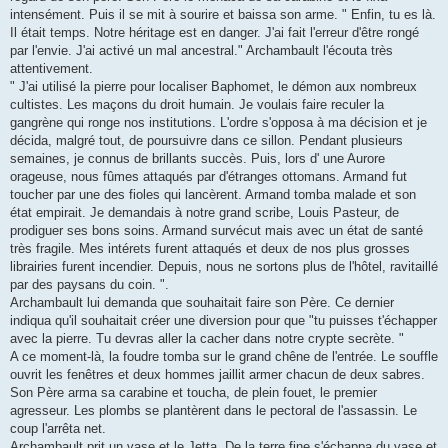
intensément. Puis il se mit à sourire et baissa son arme. " Enfin, tu es là.
Il était temps. Notre héritage est en danger. J'ai fait l'erreur d'être rongé
par l'envie. J'ai activé un mal ancestral." Archambault l'écouta très
attentivement.
" J'ai utilisé la pierre pour localiser Baphomet, le démon aux nombreux
cultistes. Les maçons du droit humain. Je voulais faire reculer la
gangrène qui ronge nos institutions. L'ordre s'opposa à ma décision et je
décida, malgré tout, de poursuivre dans ce sillon. Pendant plusieurs
semaines, je connus de brillants succès. Puis, lors d' une Aurore
orageuse, nous fûmes attaqués par d'étranges ottomans. Armand fut
toucher par une des fioles qui lancèrent. Armand tomba malade et son
état empirait. Je demandais à notre grand scribe, Louis Pasteur, de
prodiguer ses bons soins. Armand survécut mais avec un état de santé
très fragile. Mes intérets furent attaqués et deux de nos plus grosses
librairies furent incendier. Depuis, nous ne sortons plus de l'hôtel, ravitaillé
par des paysans du coin. ".
Archambault lui demanda que souhaitait faire son Père. Ce dernier
indiqua qu'il souhaitait créer une diversion pour que "tu puisses t'échapper
avec la pierre. Tu devras aller la cacher dans notre crypte secrète. "
A ce moment-là, la foudre tomba sur le grand chêne de l'entrée. Le souffle
ouvrit les fenêtres et deux hommes jaillit armer chacun de deux sabres.
Son Père arma sa carabine et toucha, de plein fouet, le premier
agresseur. Les plombs se plantèrent dans le pectoral de l'assassin. Le
coup l'arrêta net.
Archambault prit un vase et le Jetta. De la terre fine s'échappa du vase et