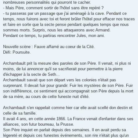
nombreuses personnalités qui pourront te cacher.
- Mais Père, comment sortir de l'hôtel sans être repéré ?
- tu passeras par un passage que j'ai aménagé à la cave. Pendant ce
temps, nous fuirons avec toi et feront brûler l'hôtel pour effacer nos traces
et faire en sorte que la secte pense pendant quelques temps que nous
sommes morts. Surpris, nous les attaquerons avec Armand.
Pendant ce temps, tu partiras rencontrer Jules, mon ami.
Nouvelle scène : Fauve affamé au coeur de la Cité.
Défi: Poursuite.
Archambault prit la mesure des paroles de son Père. Il venait, ni plus ni
moins, de lui annoncer qu'il se sacrifierait pour permettre à la pierre
d'échapper à la secte de Seth...
Archambault savait que son départ vers les colonies n'était pas
surprenant. Il devait fuir pour grandir. Fuir les mystères de son Père. Fuir
son indifférence, ce sentiment qui accompagnait son Père depuis la mort
de sa mère, au cours de cette funeste nuit d'été.
Archambault s'en rappelait comme hier car elle avait scellé don destin et
celle de sa famille.
Il avait 4 ans, en cette année 1866. La France venait d'enfanter dans ses
alliances, son futur bourreau, la Prusse.
Son Père inquiet en parlait depuis des semaines. Il en avait perdu sa
légereté et depuis ces funestes événements, son rire n'était plus qu'un