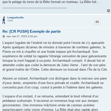
que le pelage du torse de la Bête formait un marteau. La Bête fuit…
_____________________________________
Longuefeuille
Initié
Re: [CR PUSH] Exemple de partie
M
mar. mai 27, 2025 3:34 pm
e
s
L’aspect lugubre de l’endroit ne lui donnait point l’envie de s’y apesantir.
s
Après quelques dizaines de minutes à traverser de sombres galeries, la
a
g
Pierre se mit à chauffer et une froide torpeur prit Archambault. Son
e
expérience de soldat lui rappela l’étrange sensation de peur galvanisante
lorsque la mort frappait à sa porte. Archambault comprit. Il devait fuir et
atteindre coûte que coûte la demeure de Jules Verne , l’ami de son père
et grand maître de l’Ordre. Cette demeure se trouvait dans l’Île de la Cité.
Absent un instant, Archambault crut distinguer dans la noirceur une paire
d’yeux dorés, empreints d’une force primale et cruelle. Archambault se
concentra puis d’un coup, courut à perdre à l’haleine dans les galeries.
L’espace d’un instant, il se retourna, entendant le bruit infernal d’un
prédateur surhumain. Il reconnut un immense loup noir aux tempes
grisonnantes. Une immense mâchoire ornée de canines acérées
parachevaient cette vision d’horreur. La Bête était plus rapide alors