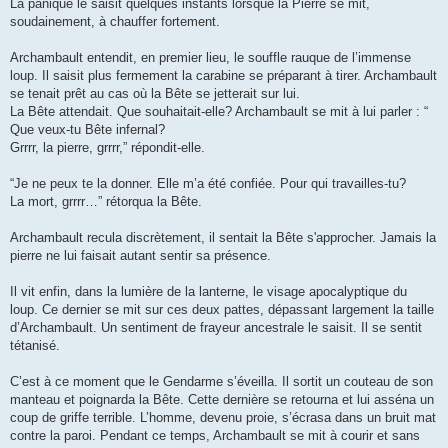
La panique le saisit quelques instants lorsque la Pierre se mit,
soudainement, à chauffer fortement.
Archambault entendit, en premier lieu, le souffle rauque de l’immense
loup. Il saisit plus fermement la carabine se préparant à tirer. Archambault
se tenait prêt au cas où la Bête se jetterait sur lui.
La Bête attendait. Que souhaitait-elle? Archambault se mit à lui parler : “
Que veux-tu Bête infernal?
Grrrr, la pierre, grrrr,” répondit-elle.
“Je ne peux te la donner. Elle m’a été confiée. Pour qui travailles-tu?
La mort, grrrr…” rétorqua la Bête.
Archambault recula discrètement, il sentait la Bête s'approcher. Jamais la
pierre ne lui faisait autant sentir sa présence.
Il vit enfin, dans la lumière de la lanterne, le visage apocalyptique du
loup. Ce dernier se mit sur ces deux pattes, dépassant largement la taille
d’Archambault. Un sentiment de frayeur ancestrale le saisit. Il se sentit
tétanisé.
C’est à ce moment que le Gendarme s’éveilla. Il sortit un couteau de son
manteau et poignarda la Bête. Cette dernière se retourna et lui asséna un
coup de griffe terrible. L’homme, devenu proie, s’écrasa dans un bruit mat
contre la paroi. Pendant ce temps, Archambault se mit à courir et sans