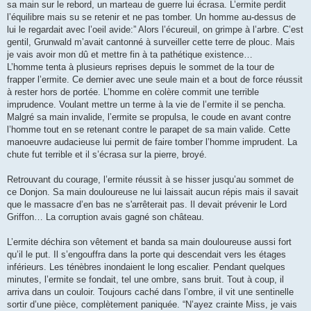
sa main sur le rebord, un marteau de guerre lui écrasa. L’ermite perdit
l’équilibre mais su se retenir et ne pas tomber. Un homme au-dessus de
lui le regardait avec l’oeil avide:” Alors l’écureuil, on grimpe à l’arbre. C’est
gentil, Grunwald m’avait cantonné à surveiller cette terre de plouc. Mais
je vais avoir mon dû et mettre fin à ta pathétique existence…
L’homme tenta à plusieurs reprises depuis le sommet de la tour de
frapper l’ermite. Ce dernier avec une seule main et a bout de force réussit
à rester hors de portée. L’homme en colère commit une terrible
imprudence. Voulant mettre un terme à la vie de l’ermite il se pencha.
Malgré sa main invalide, l’ermite se propulsa, le coude en avant contre
l’homme tout en se retenant contre le parapet de sa main valide. Cette
manoeuvre audacieuse lui permit de faire tomber l’homme imprudent. La
chute fut terrible et il s’écrasa sur la pierre, broyé.
Retrouvant du courage, l’ermite réussit à se hisser jusqu’au sommet de
ce Donjon. Sa main douloureuse ne lui laissait aucun répis mais il savait
que le massacre d’en bas ne s'arrêterait pas. Il devait prévenir le Lord
Griffon… La corruption avais gagné son château.
L’ermite déchira son vêtement et banda sa main douloureuse aussi fort
qu’il le put. Il s’engouffra dans la porte qui descendait vers les étages
inférieurs. Les ténèbres inondaient le long escalier. Pendant quelques
minutes, l’ermite se fondait, tel une ombre, sans bruit. Tout à coup, il
arriva dans un couloir. Toujours caché dans l’ombre, il vit une sentinelle
sortir d’une pièce, complètement paniquée. “N’ayez crainte Miss, je vais