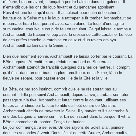
réfléchir, bras en avant, il fonçait à perdre haleine dans les galeries. Il
n’entendit que les cris du loup fuyant et du gendarme agonisant.
Puis il vit une lueur qu’il suivit. Il accélérait pour enfin déboucher à
hauteur de la Seine mais le loup le rattraper le fit tomber. Archambault se
retourna et tira a bout portant avec sa carabine. Le loup, d’une agilité
surhumaine, esquiva le coup de feu en reculant. Ce qui laissa le temps a
Archambault, de frapper le loup avec la crosse de cette carabine. Le loup
de ces griffes trancha la carabine en deux et d’un revers envoya
Archambault au loin dans la Seine…
Bien que rudement sonné, Archambault se laissa porter par le courant. La
Bête surprise. Attendit tel un prédateur, au bord du Souterrain.
Archambault attendit de franchir quelques dizaines de mètres. Il comprit
qu’il était dans un des bras les plus tumultueux de la Seine, là où le
fleuve se sépare, pour passer entre l’Ile de la Cité et la ville.
La Bête, de par son instinct, comprit qu’elle ne résisterait pas au
courant… Elle poursuivit Archambault, depuis la rive, scrutant son futur
passage sur la rive. Archambault luttait contre le courant, utilisant ses
forces amoindries par la lutte terrible qu’il eût contre ce Monstre.
Archambault décida de traverser la Seine. Il y parvint et il s’accrocha à
une des barques amarrée sur l’Ile. En se hissant dans la barque. Il vit la
Bête s’approcher du ponton. Fonça t et hurlant.
Le jour commençait à se lever. Un des rayons de Soleil allait poindre
dans les secondes à venir. Dans l’éclat de cette Aurore, Archambault vit