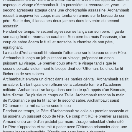
asperga le visage d'Archambault. La poussière lui recouvra les yeux. Le
second agresseur attaqua dans une chorégraphie assassine. Archambault
réussit à esquiver les coups mais tomba en arrière sur le bureau de son
père. Sur le dos, il lanca ses deux jambes dans le ventre du second
assassin.
Pendant ce temps, le second agresseur se lança sur son père. Il garda
son sang-froid et réarma sa carabine. Son père tira mais l'assassin, d'un
coup de sabre écarta le fusil et transcha la chemise de son père,
égratignant.
La ruade d'Archambault fit rebondir l'ottomane sur le bureau de son Père.
Archambault lança un jab puissant au visage, préparant un cross
puissant au visage. Le premier coup atteint le visage tandis que le
second percuta violemment le biceps droit de l'Ottoman. Le choc lui fit
lâcher un de ses sabres.
Archambault envoya un direct dans les parties génital. Archambault saisit
un sabre. En tant qu'ancien officier de la coloniale formé à l'académie
militaire. Archambault se lança dans une botte qu'il appris d'un Béarnais,
frère d'arme. De plusieurs coups de Taille, Archambault trancha la main
de l'Ottoman ce qui lui fit lâcher le second sabre. Archambault saisit
l'Ottoman et lui mit sa lame sous le cou.
Pendant ce temps, le Père d'Archambault se colla au premier assassin et
lui asséna un puissant coup de tête. Ce coup mit KO le premier assassin.
Armand entra armé d'un pistolet par main. L'orage redoublait d'intensité.
Le Père s'approcha et se mit à parler avec l'Ottoman prisonnier dans une