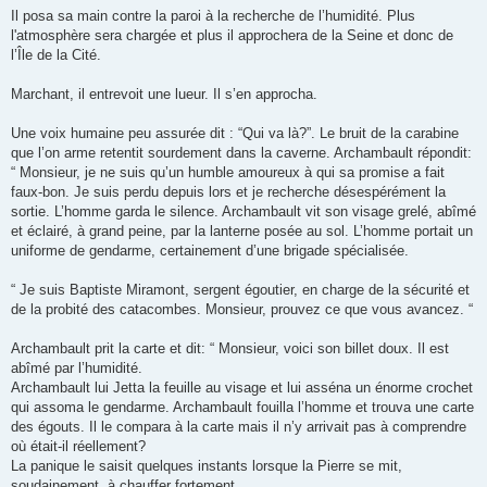
Il posa sa main contre la paroi à la recherche de l’humidité. Plus
l'atmosphère sera chargée et plus il approchera de la Seine et donc de
l’Île de la Cité.
Marchant, il entrevoit une lueur. Il s’en approcha.
Une voix humaine peu assurée dit : “Qui va là?”. Le bruit de la carabine
que l’on arme retentit sourdement dans la caverne. Archambault répondit:
“ Monsieur, je ne suis qu’un humble amoureux à qui sa promise a fait
faux-bon. Je suis perdu depuis lors et je recherche désespérément la
sortie. L’homme garda le silence. Archambault vit son visage grelé, abîmé
et éclairé, à grand peine, par la lanterne posée au sol. L’homme portait un
uniforme de gendarme, certainement d’une brigade spécialisée.
“ Je suis Baptiste Miramont, sergent égoutier, en charge de la sécurité et
de la probité des catacombes. Monsieur, prouvez ce que vous avancez. “
Archambault prit la carte et dit: “ Monsieur, voici son billet doux. Il est
abîmé par l’humidité.
Archambault lui Jetta la feuille au visage et lui asséna un énorme crochet
qui assoma le gendarme. Archambault fouilla l’homme et trouva une carte
des égouts. Il le compara à la carte mais il n’y arrivait pas à comprendre
où était-il réellement?
La panique le saisit quelques instants lorsque la Pierre se mit,
soudainement, à chauffer fortement.