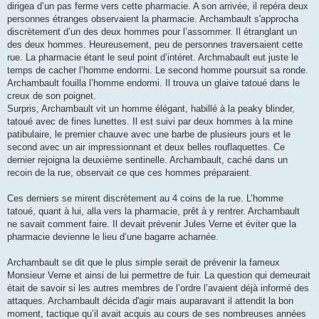
dirigea d’un pas ferme vers cette pharmacie. A son arrivée, il repéra deux
personnes étranges observaient la pharmacie. Archambault s'approcha
discrètement d’un des deux hommes pour l’assommer. Il étranglant un
des deux hommes. Heureusement, peu de personnes traversaient cette
rue. La pharmacie étant le seul point d’intéret. Archmabault eut juste le
temps de cacher l’homme endormi. Le second homme poursuit sa ronde.
Archambault fouilla l’homme endormi. Il trouva un glaive tatoué dans le
creux de son poignet.
Surpris, Archambault vit un homme élégant, habillé à la peaky blinder,
tatoué avec de fines lunettes. Il est suivi par deux hommes à la mine
patibulaire, le premier chauve avec une barbe de plusieurs jours et le
second avec un air impressionnant et deux belles rouflaquettes. Ce
dernier rejoigna la deuxième sentinelle. Archambault, caché dans un
recoin de la rue, observait ce que ces hommes préparaient.
Ces derniers se mirent discrètement au 4 coins de la rue. L’homme
tatoué, quant à lui, alla vers la pharmacie, prêt à y rentrer. Archambault
ne savait comment faire. Il devait prévenir Jules Verne et éviter que la
pharmacie devienne le lieu d’une bagarre acharnée.
Archambault se dit que le plus simple serait de prévenir la fameux
Monsieur Verne et ainsi de lui permettre de fuir. La question qui demeurait
était de savoir si les autres membres de l’ordre l’avaient déjà informé des
attaques. Archambault décida d'agir mais auparavant il attendit la bon
moment, tactique qu’il avait acquis au cours de ses nombreuses années