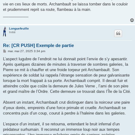
vie en ces lieux de morts. Archambault se laissa tomber dans le couloir
et prudemment reprit sa route, flambeau à la main.
____________
Longuefeuille
Initié
Re: [CR PUSH] Exemple de partie
M
mar. mai 27, 2025 3:34 pm
e
s
L’aspect lugubre de l’endroit ne lui donnait point l’envie de s’y apesantir.
s
Après quelques dizaines de minutes à traverser de sombres galeries, la
a
g
Pierre se mit à chauffer et une froide torpeur prit Archambault. Son
e
expérience de soldat lui rappela l’étrange sensation de peur galvanisante
lorsque la mort frappait à sa porte. Archambault comprit. Il devait fuir et
atteindre coûte que coûte la demeure de Jules Verne , l’ami de son père
et grand maître de l’Ordre. Cette demeure se trouvait dans l’Île de la Cité.
Absent un instant, Archambault crut distinguer dans la noirceur une paire
d’yeux dorés, empreints d’une force primale et cruelle. Archambault se
concentra puis d’un coup, courut à perdre à l’haleine dans les galeries.
L’espace d’un instant, il se retourna, entendant le bruit infernal d’un
prédateur surhumain. Il reconnut un immense loup noir aux tempes
grisonnantes. Une immense mâchoire ornée de canines acérées