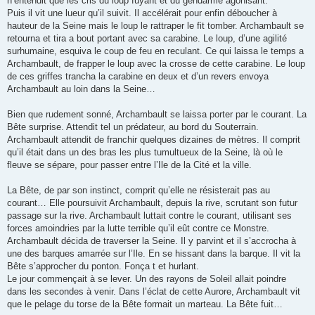
n’entendit que les cris du loup fuyant et du gendarme agonisant.
Puis il vit une lueur qu’il suivit. Il accélérait pour enfin déboucher à
hauteur de la Seine mais le loup le rattraper le fit tomber. Archambault se
retourna et tira a bout portant avec sa carabine. Le loup, d’une agilité
surhumaine, esquiva le coup de feu en reculant. Ce qui laissa le temps a
Archambault, de frapper le loup avec la crosse de cette carabine. Le loup
de ces griffes trancha la carabine en deux et d’un revers envoya
Archambault au loin dans la Seine…
Bien que rudement sonné, Archambault se laissa porter par le courant. La
Bête surprise. Attendit tel un prédateur, au bord du Souterrain.
Archambault attendit de franchir quelques dizaines de mètres. Il comprit
qu’il était dans un des bras les plus tumultueux de la Seine, là où le
fleuve se sépare, pour passer entre l’Ile de la Cité et la ville.
La Bête, de par son instinct, comprit qu’elle ne résisterait pas au
courant… Elle poursuivit Archambault, depuis la rive, scrutant son futur
passage sur la rive. Archambault luttait contre le courant, utilisant ses
forces amoindries par la lutte terrible qu’il eût contre ce Monstre.
Archambault décida de traverser la Seine. Il y parvint et il s’accrocha à
une des barques amarrée sur l’Ile. En se hissant dans la barque. Il vit la
Bête s’approcher du ponton. Fonça t et hurlant.
Le jour commençait à se lever. Un des rayons de Soleil allait poindre
dans les secondes à venir. Dans l’éclat de cette Aurore, Archambault vit
que le pelage du torse de la Bête formait un marteau. La Bête fuit…