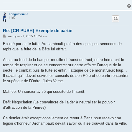
_____________________________________
Longuefeuille
Initié
Re: [CR PUSH] Exemple de partie
M
sam. juin 21, 2025 10:24 am
e
s
Epuisé par cette lutte, Archambault profita des quelques secondes de
s
repis que la fuite de la Bête lui offrait.
a
g
e
Assis au fond de la barque, mouillé et transi de froid, notre héros prit le
temps de respirer et de se concentrer sur cette affaire: l’attaque de la
secte, le combat puis la fuite et enfin, l’attaque de ce monstrueux loup…
Il savait qu’il devait suivre les conseils de son Père et de partir rencontrer
le supérieur de l’Ordre, Jules Verne.
Matrice: Un sorcier avisé qui suscite de l’intérêt.
Défi: Négociation (Le convaincre de l’aider à neutraliser le pouvoir
d’attraction de la Pierre?)
Ce dernier était exceptionnellement de retour à Paris pour recevoir sa
légion d’honneur. Archambault devait savoir où il se trouvait dans la ville.