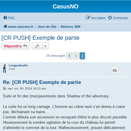
CasusNO
FAQ
Inscription
Connexion
www.casusno.fr
Jeux de rôle
Retours JDR
[CR PUSH] Exemple de partie
Répondre
1
2
Précédent
25 messages
Longuefeuille
Initié
Re: [CR PUSH] Exemple de partie
M
mer. oct. 09, 2024 10:21 pm
e
s
Suite et fin des (mes)aventures dans Shadow of thé adversary...
s
a
g
La suite fut un long carnage. L’homme au crâne rasé s’en donna à coeur
e
joie, déchainant sa haine…
L’ermite débuta son ascension en essayant d'être le plus discret possible.
Heureusement la sombre agitation de la cour du château lui permit
d’atteindre le sommet de la tour. Malheureusement, posant délicatement