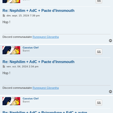
Re: Nephilim + AdC + Pacte d'Innsmouth
M
dim. sept. 15, 2024 7:39 pm
e
s
Hop !
s
a
g
e
Discord communautaire
Runequest Glorantha
Cassius Clef
Banni
Re: Nephilim + AdC + Pacte d'Innsmouth
M
ven. oct. 04, 2024 2:34 pm
e
s
Hop !
s
a
g
e
Discord communautaire
Runequest Glorantha
Cassius Clef
Banni
Re: Nephilim + AdC + Brigandyne + EdC + autre