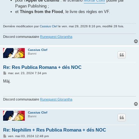
pour l'
Appel de Cthulhu
: le scénario
Mortal Coils
publié par
Pagan Publishing ;
et
Things from the Flood
, le livre des règles en VF.
Dernière modification par
Cassius Clef
le ven. mai 29, 2026 8:16 pm, modifié 28 fois.
Discord communautaire
Runequest Glorantha
Cassius Clef
Banni
Re: Res Publica Romana + dés NOC
M
mar. avr. 23, 2024 7:34 pm
e
s
Màj.
s
a
g
e
Discord communautaire
Runequest Glorantha
Cassius Clef
Banni
Re: Nephilim + Res Publica Romana + dés NOC
M
ven. mai 03, 2024 12:48 pm