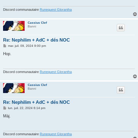
g
e
Discord communautaire
Runequest Glorantha
Cassius Clef
Banni
Re: Nephilim + AdC + dés NOC
M
mar. juil. 09, 2024 9:00 pm
e
s
Hop.
s
a
g
e
Discord communautaire
Runequest Glorantha
Cassius Clef
Banni
Re: Nephilim + AdC + dés NOC
M
lun. juil. 22, 2024 6:14 pm
e
s
Màj.
s
a
g
e
Discord communautaire
Runequest Glorantha