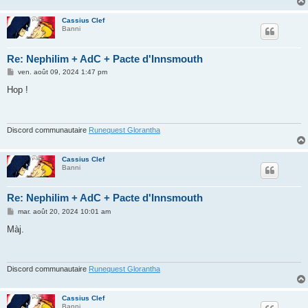
Cassius Clef
Banni
Re: Nephilim + AdC + Pacte d'Innsmouth
M
ven. août 09, 2024 1:47 pm
e
s
Hop !
s
a
g
e
Discord communautaire
Runequest Glorantha
Cassius Clef
Banni
Re: Nephilim + AdC + Pacte d'Innsmouth
M
mar. août 20, 2024 10:01 am
e
s
Màj.
s
a
g
e
Discord communautaire
Runequest Glorantha
Cassius Clef
Banni