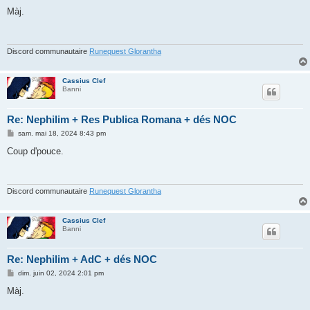
e
s
Màj.
s
a
g
e
Discord communautaire
Runequest Glorantha
Cassius Clef
Banni
Re: Nephilim + Res Publica Romana + dés NOC
M
sam. mai 18, 2024 8:43 pm
e
s
Coup d'pouce.
s
a
g
e
Discord communautaire
Runequest Glorantha
Cassius Clef
Banni
Re: Nephilim + AdC + dés NOC
M
dim. juin 02, 2024 2:01 pm
e
s
Màj.
s
a