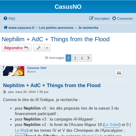
CasusNO
FAQ
Inscription
Connexion
www.casusno.fr
Les petites annonces
Je recherche
Nephilim + AdC + Things from the Flood
Répondre
1
2
3
Suivant
36 messages
Cassius Clef
Banni
Nephilim + AdC + Things from the Flood
M
sam. mars 30, 2024 7:35 pm
e
s
Comme le titre du fil l'indique, je recherche :
s
a
pour
Nephilim
v5 : les dés proposés lors de la saison 3 du
g
financement participatif ;
e
pour
Nephilim
v3 : la campagne
Al-Mugawir
;
pour
Nephilim
v2 : le livret de l'Arcane Majeur 19 (
Le Soleil
) et 0 (
Le Mat
) et les tomes IV et V des
Chroniques de l'Apocalypse
;