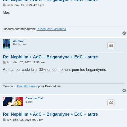
M
sam. nov. 16, 2024 4:11 pm
e
s
Màj.
s
a
g
e
Discord communautaire
Runequest Glorantha
Asimov
Pratiquant
Re: Nephilim + AdC + Brigandyne + EdC + autre
M
lun. déc. 02, 2024 11:30 am
e
s
Au cas-ou, code lulu -30% en ce moment pour les brigandynes.
s
a
g
e
Création :
Duel de Panza
pour Brancalonia
Cassius Clef
Banni
Re: Nephilim + AdC + Brigandyne + EdC + autre
M
lun. déc. 02, 2024 9:39 pm
e
s