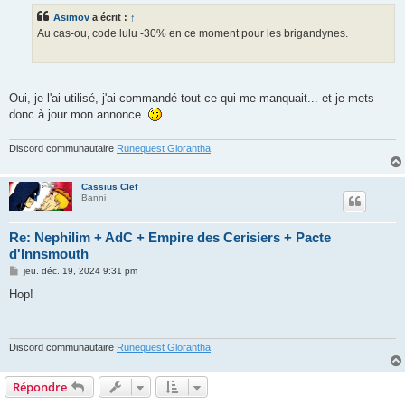
s
Asimov
a écrit :
↑
a
g
Au cas-ou, code lulu -30% en ce moment pour les brigandynes.
e
Oui, je l'ai utilisé, j'ai commandé tout ce qui me manquait... et je mets
donc à jour mon annonce.
Discord communautaire
Runequest Glorantha
Cassius Clef
Banni
Re: Nephilim + AdC + Empire des Cerisiers + Pacte
d'Innsmouth
M
jeu. déc. 19, 2024 9:31 pm
e
s
Hop!
s
a
g
e
Discord communautaire
Runequest Glorantha
Répondre