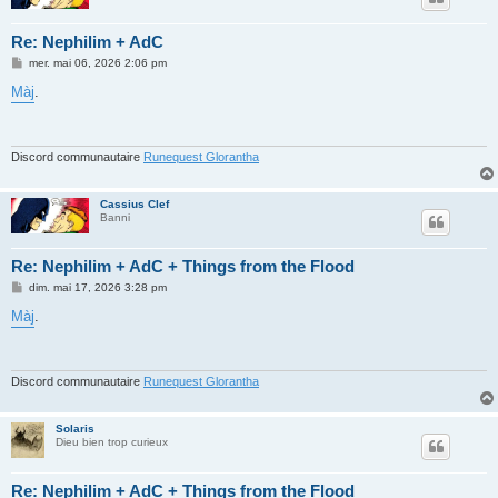
Re: Nephilim + AdC
M
mer. mai 06, 2026 2:06 pm
e
s
Màj
.
s
a
g
e
Discord communautaire
Runequest Glorantha
Cassius Clef
Banni
Re: Nephilim + AdC + Things from the Flood
M
dim. mai 17, 2026 3:28 pm
e
s
Màj
.
s
a
g
e
Discord communautaire
Runequest Glorantha
Solaris
Dieu bien trop curieux
Re: Nephilim + AdC + Things from the Flood