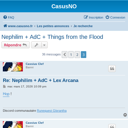
CasusNO
FAQ
Inscription
Connexion
www.casusno.fr
Les petites annonces
Je recherche
Nephilim + AdC + Things from the Flood
Répondre
1
2
3
Précédent
36 messages
Cassius Clef
Banni
Re: Nephilim + AdC + Lex Arcana
M
mar. mars 17, 2026 10:09 pm
e
s
Hop
!
s
a
g
e
Discord communautaire
Runequest Glorantha
Cassius Clef
Banni