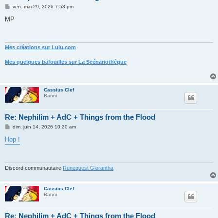
M
ven. mai 29, 2026 7:58 pm
e
s
MP
s
a
g
e
Mes créations sur Lulu.com
Mes quelques bafouilles sur La Scénariothèque
Cassius Clef
Banni
Re: Nephilim + AdC + Things from the Flood
M
dim. juin 14, 2026 10:20 am
e
s
Hop !
s
a
g
e
Discord communautaire
Runequest Glorantha
Cassius Clef
Banni
Re: Nephilim + AdC + Things from the Flood