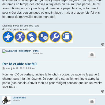
de temps en temps des choses auxquelles on n'aurait pas pensé. Je l'ai
aussi utilisé pour conjurer le syndrome de la page blanche, notamment
pour créer des personnages ou une intrigue ; mais à chaque fois j'ai pris
le temps de retravailler ça de mon côté.
Dieu des mecs un peu trop naïfs
dK synergique for ever
oufle
Prophète
Re: IA et aide aux MJ
M
mar. juin 11, 2024 2:05 am
e
s
Pour les CR de parties, j'utilise la fonction vocale. Je raconte la partie à
s
chatgpt puis il fait le résumé. Je peux faire ça facilement juste après la
a
g
partie (pas besoin d'ouvrir mon pc pour rédiger) pendant que les souvenirs
e
sont frais.
Le merlock
Messie