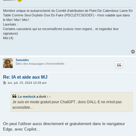
Membre unique et autoproclamé du Comité d'attribution de Point De Calembour Lame En
Table Comme Seul Orphée Ose En Faire (PDCLETCSOOEF) - n'est valable que dans
le Moi ! Moi ! Moi !
Lauréats :
Certains casusiens qui se reconnaîtront (suivez mon regard... et regardez leur
signature)
Moi (4)
Saladdin
Dieu des braquages chronométrés
Re: IA et aide aux MJ
M
lun. juil. 15, 2024 10:26 pm
e
s
s
Le merlock
a écrit :
↑
a
g
Je suis en mode gratuit pour ChatGPT , donc DALL-E ne m'est pas
e
accessible...
On peut l'utiliser aussi directement et gratuitement dans le navigateur
Edge, avec Copilot...