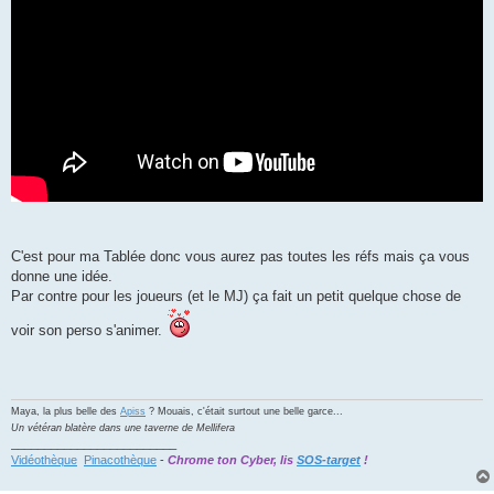
C'est pour ma Tablée donc vous aurez pas toutes les réfs mais ça vous
donne une idée.
Par contre pour les joueurs (et le MJ) ça fait un petit quelque chose de
voir son perso s'animer.
Maya, la plus belle des
Apiss
? Mouais, c'était surtout une belle garce...
Un vétéran blatère dans une taverne de Mellifera
_________________________
Vidéothèque
Pinacothèque
-
Chrome ton Cyber, lis
SOS-target
!