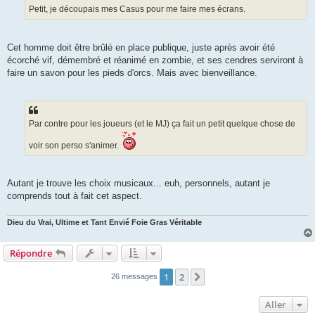
g
Petit, je découpais mes Casus pour me faire mes écrans.
e
Cet homme doit être brûlé en place publique, juste après avoir été
écorché vif, démembré et réanimé en zombie, et ses cendres serviront à
faire un savon pour les pieds d'orcs. Mais avec bienveillance.
Par contre pour les joueurs (et le MJ) ça fait un petit quelque chose de
voir son perso s'animer.
Autant je trouve les choix musicaux... euh, personnels, autant je
comprends tout à fait cet aspect.
Dieu du Vrai, Ultime et Tant Envié Foie Gras Véritable
Répondre
1
2
Suivant
26 messages
Aller