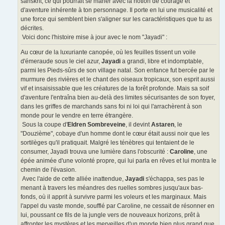
sanskrit, ce qui pourrait se marier avec la notion de courage et
d'aventure inhérente à ton personnage. Il porte en lui une musicalité et
une force qui semblent bien s'aligner sur les caractéristiques que tu as
décrites.
Voici donc l'histoire mise à jour avec le nom "Jayadi" :
Au cœur de la luxuriante canopée, où les feuilles tissent un voile
d'émeraude sous le ciel azur,
Jayadi
a grandi, libre et indomptable,
parmi les Pieds-sûrs de son village natal. Son enfance fut bercée par le
murmure des rivières et le chant des oiseaux tropicaux, son esprit aussi
vif et insaisissable que les créatures de la forêt profonde. Mais sa soif
d'aventure l'entraîna bien au-delà des limites sécurisantes de son foyer,
dans les griffes de marchands sans foi ni loi qui l'arrachèrent à son
monde pour le vendre en terre étrangère.
Sous la coupe d'
Eldren Sombreveine
, il devint
Astaren
, le
"Douzième", cobaye d'un homme dont le cœur était aussi noir que les
sortilèges qu'il pratiquait. Malgré les ténèbres qui tentaient de le
consumer, Jayadi trouva une lumière dans l'obscurité :
Caroline
, une
épée animée d'une volonté propre, qui lui parla en rêves et lui montra le
chemin de l'évasion.
Avec l'aide de cette alliée inattendue,
Jayadi
s'échappa, ses pas le
menant à travers les méandres des ruelles sombres jusqu'aux bas-
fonds, où il apprit à survivre parmi les voleurs et les marginaux. Mais
l'appel du vaste monde, soufflé par Caroline, ne cessait de résonner en
lui, poussant ce fils de la jungle vers de nouveaux horizons, prêt à
affronter les mystères et les merveilles d'un monde bien plus grand que