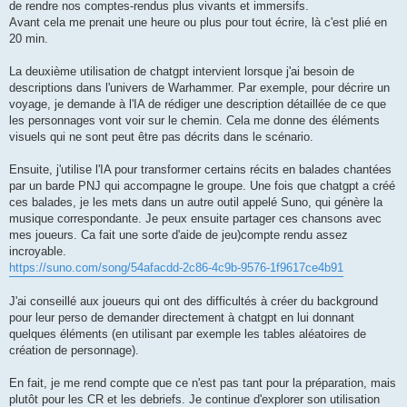
de rendre nos comptes-rendus plus vivants et immersifs.
Avant cela me prenait une heure ou plus pour tout écrire, là c'est plié en
20 min.
La deuxième utilisation de chatgpt intervient lorsque j'ai besoin de
descriptions dans l'univers de Warhammer. Par exemple, pour décrire un
voyage, je demande à l'IA de rédiger une description détaillée de ce que
les personnages vont voir sur le chemin. Cela me donne des éléments
visuels qui ne sont peut être pas décrits dans le scénario.
Ensuite, j'utilise l'IA pour transformer certains récits en balades chantées
par un barde PNJ qui accompagne le groupe. Une fois que chatgpt a créé
ces balades, je les mets dans un autre outil appelé Suno, qui génère la
musique correspondante. Je peux ensuite partager ces chansons avec
mes joueurs. Ca fait une sorte d'aide de jeu)compte rendu assez
incroyable.
https://suno.com/song/54afacdd-2c86-4c9b-9576-1f9617ce4b91
J'ai conseillé aux joueurs qui ont des difficultés à créer du background
pour leur perso de demander directement à chatgpt en lui donnant
quelques éléments (en utilisant par exemple les tables aléatoires de
création de personnage).
En fait, je me rend compte que ce n'est pas tant pour la préparation, mais
plutôt pour les CR et les debriefs. Je continue d'explorer son utilisation