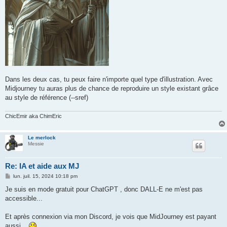
Dans les deux cas, tu peux faire n'importe quel type d'illustration. Avec
Midjourney tu auras plus de chance de reproduire un style existant grâce
au style de référence (--sref)
ChicEmir aka ChimEric
Le merlock
Messie
Re: IA et aide aux MJ
M
lun. juil. 15, 2024 10:18 pm
e
s
Je suis en mode gratuit pour ChatGPT , donc DALL-E ne m'est pas
s
accessible...
a
g
e
Et après connexion via mon Discord, je vois que MidJourney est payant
aussi...