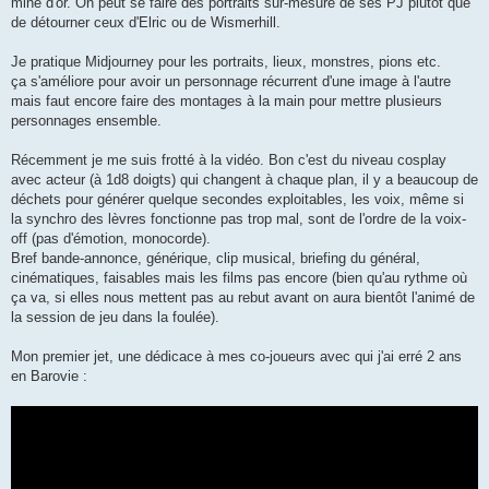
mine d'or. On peut se faire des portraits sur-mesure de ses PJ plutôt que
e
de détourner ceux d'Elric ou de Wismerhill.
Je pratique Midjourney pour les portraits, lieux, monstres, pions etc.
ça s'améliore pour avoir un personnage récurrent d'une image à l'autre
mais faut encore faire des montages à la main pour mettre plusieurs
personnages ensemble.
Récemment je me suis frotté à la vidéo. Bon c'est du niveau cosplay
avec acteur (à 1d8 doigts) qui changent à chaque plan, il y a beaucoup de
déchets pour générer quelque secondes exploitables, les voix, même si
la synchro des lèvres fonctionne pas trop mal, sont de l'ordre de la voix-
off (pas d'émotion, monocorde).
Bref bande-annonce, générique, clip musical, briefing du général,
cinématiques, faisables mais les films pas encore (bien qu'au rythme où
ça va, si elles nous mettent pas au rebut avant on aura bientôt l'animé de
la session de jeu dans la foulée).
Mon premier jet, une dédicace à mes co-joueurs avec qui j'ai erré 2 ans
en Barovie :