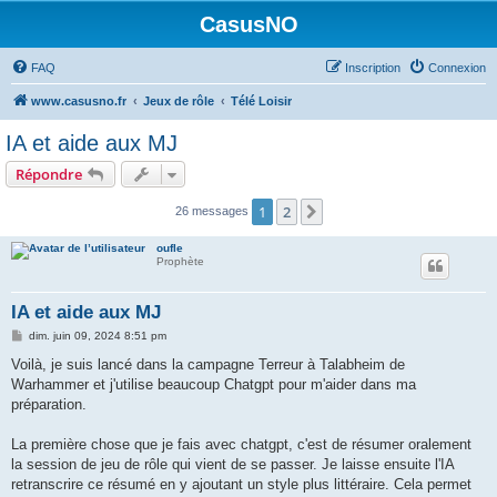
CasusNO
FAQ
Inscription
Connexion
www.casusno.fr
Jeux de rôle
Télé Loisir
IA et aide aux MJ
Répondre
1
2
Suivant
26 messages
oufle
Prophète
IA et aide aux MJ
M
dim. juin 09, 2024 8:51 pm
e
s
Voilà, je suis lancé dans la campagne Terreur à Talabheim de
s
Warhammer et j'utilise beaucoup Chatgpt pour m'aider dans ma
a
g
préparation.
e
La première chose que je fais avec chatgpt, c'est de résumer oralement
la session de jeu de rôle qui vient de se passer. Je laisse ensuite l'IA
retranscrire ce résumé en y ajoutant un style plus littéraire. Cela permet