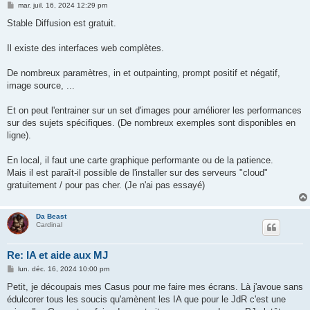
M
mar. juil. 16, 2024 12:29 pm
e
s
Stable Diffusion est gratuit.
s
a
g
Il existe des interfaces web complètes.
e
De nombreux paramètres, in et outpainting, prompt positif et négatif,
image source, ...
Et on peut l'entrainer sur un set d'images pour améliorer les performances
sur des sujets spécifiques. (De nombreux exemples sont disponibles en
ligne).
En local, il faut une carte graphique performante ou de la patience.
Mais il est paraît-il possible de l'installer sur des serveurs "cloud"
gratuitement / pour pas cher. (Je n'ai pas essayé)
Da Beast
Cardinal
Re: IA et aide aux MJ
M
lun. déc. 16, 2024 10:00 pm
e
s
Petit, je découpais mes Casus pour me faire mes écrans. Là j'avoue sans
s
édulcorer tous les soucis qu'amènent les IA que pour le JdR c'est une
a
g