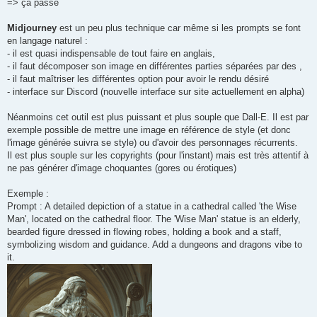
=> ça passe
Midjourney
est un peu plus technique car même si les prompts se font
en langage naturel :
- il est quasi indispensable de tout faire en anglais,
- il faut décomposer son image en différentes parties séparées par des ,
- il faut maîtriser les différentes option pour avoir le rendu désiré
- interface sur Discord (nouvelle interface sur site actuellement en alpha)
Néanmoins cet outil est plus puissant et plus souple que Dall-E. Il est par
exemple possible de mettre une image en référence de style (et donc
l'image générée suivra se style) ou d'avoir des personnages récurrents.
Il est plus souple sur les copyrights (pour l'instant) mais est très attentif à
ne pas générer d'image choquantes (gores ou érotiques)
Exemple :
Prompt : A detailed depiction of a statue in a cathedral called 'the Wise
Man', located on the cathedral floor. The 'Wise Man' statue is an elderly,
bearded figure dressed in flowing robes, holding a book and a staff,
symbolizing wisdom and guidance. Add a dungeons and dragons vibe to
it.