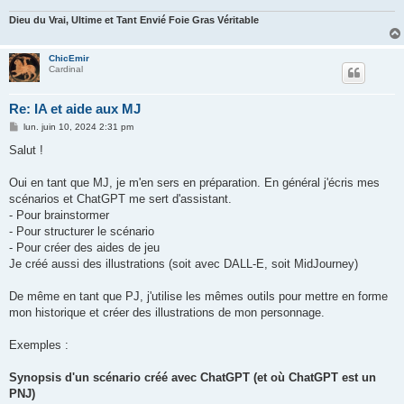
e
Dieu du Vrai, Ultime et Tant Envié Foie Gras Véritable
ChicEmir
Cardinal
Re: IA et aide aux MJ
M
lun. juin 10, 2024 2:31 pm
e
s
Salut !
s
a
g
Oui en tant que MJ, je m'en sers en préparation. En général j'écris mes
e
scénarios et ChatGPT me sert d'assistant.
- Pour brainstormer
- Pour structurer le scénario
- Pour créer des aides de jeu
Je créé aussi des illustrations (soit avec DALL-E, soit MidJourney)
De même en tant que PJ, j'utilise les mêmes outils pour mettre en forme
mon historique et créer des illustrations de mon personnage.
Exemples :
Synopsis d'un scénario créé avec ChatGPT (et où ChatGPT est un
PNJ)