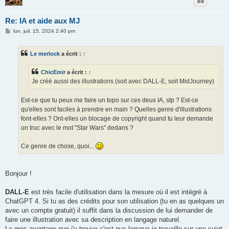
Re: IA et aide aux MJ
M
lun. juil. 15, 2024 2:40 pm
e
s
s
Le merlock
a écrit :
↑
a
g
e
ChicEmir
a écrit :
↑
Je créé aussi des illustrations (soit avec DALL-E, soit MidJourney)
Est-ce que tu peux me faire un topo sur ces deux IA, stp ? Est-ce
qu'elles sont faciles à prendre en main ? Quelles genre d'illustrations
font-elles ? Ont-elles un blocage de copyright quand tu leur demande
un truc avec le mot "Star Wars" dedans ?
Ce genre de chose, quoi...
Bonjour !
DALL-E
est très facile d'utilisation dans la mesure où il est intégré à
ChatGPT 4. Si tu as des crédits pour son utilisation (tu en as quelques un
avec un compte gratuit) il suffit dans la discussion de lui demander de
faire une illustration avec sa description en langage naturel.
Le gros avantage que j'y trouve c'est que lorsque je travaille sur une sujet