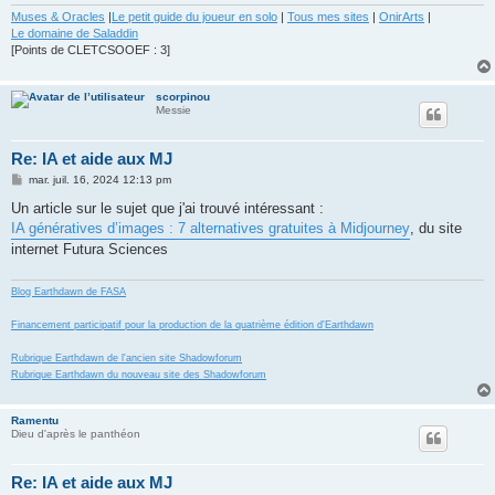
Muses & Oracles
|
Le petit guide du joueur en solo
|
Tous mes sites
|
OnirArts
|
Le domaine de Saladdin
[Points de CLETCSOOEF : 3]
scorpinou
Messie
Re: IA et aide aux MJ
M
mar. juil. 16, 2024 12:13 pm
e
s
Un article sur le sujet que j'ai trouvé intéressant :
s
IA génératives d’images : 7 alternatives gratuites à Midjourney
, du site
a
g
internet Futura Sciences
e
Blog Earthdawn de FASA
Financement participatif pour la production de la quatrième édition d'Earthdawn
Rubrique Earthdawn de l'ancien site Shadowforum
Rubrique Earthdawn du nouveau site des Shadowforum
Ramentu
Dieu d'après le panthéon
Re: IA et aide aux MJ