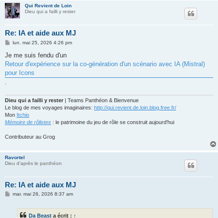
Qui Revient de Loin
Dieu qui a failli y rester
Re: IA et aide aux MJ
M
lun. mai 25, 2026 4:26 pm
e
s
Je me suis fendu d'un
s
Retour d'expérience sur la co-génération d'un scénario avec IA (Mistral)
a
g
pour Icons
e
.
Dieu qui a failli y rester
| Teams Panthéon & Bienvenue
Le blog de mes voyages imaginaires:
http://qui.revient.de.loin.blog.free.fr/
Mon
Itchio
Mémoire de rôlistes
: le patrimoine du jeu de rôle se construit aujourd'hui
Contributeur au Grog
Ravortel
Dieu d'après le panthéon
Re: IA et aide aux MJ
M
mar. mai 26, 2026 8:37 am
e
s
s
Da Beast
a écrit :
↑
a