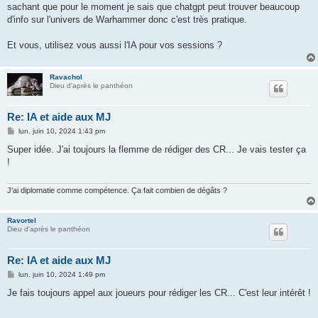
sachant que pour le moment je sais que chatgpt peut trouver beaucoup
d'info sur l'univers de Warhammer donc c'est très pratique.
Et vous, utilisez vous aussi l'IA pour vos sessions ?
Ravachol
Dieu d'après le panthéon
Re: IA et aide aux MJ
M
lun. juin 10, 2024 1:43 pm
e
s
Super idée. J'ai toujours la flemme de rédiger des CR... Je vais tester ça
s
!
a
g
e
J'ai diplomatie comme compétence. Ça fait combien de dégâts ?
Ravortel
Dieu d'après le panthéon
Re: IA et aide aux MJ
M
lun. juin 10, 2024 1:49 pm
e
s
Je fais toujours appel aux joueurs pour rédiger les CR... C'est leur intérêt !
s
a
g