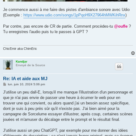
Je commence aussi à me faire des pistes d'ambiance sonore avec Udio
(Exemple :
https://www.udio.com/songs/1pPqoH9X27964hMWKihRnx
)
Par contre, pas encore de CR de partie. Comment procèdes-tu
@oufle
?
Tu enregistres l'audio puis tu le passes à GPT ?
ChicEmir aka ChimEric
Kandjar
Envoyé de la Source
Re: IA et aide aux MJ
M
lun. juin 10, 2024 5:06 pm
e
s
J'utilise un peu dall-E, lorsqu'il me manque l'illustration d'un personnage et
s
que je n'ai pas envie de passer une heure à écumer le web pour en
a
g
trouver une qui convient, ou alors quand j'ai un besoin assez spécifique,
e
dont je suis à peu près sûr qu'il n'existe pas. J'ai bien aimé pour la
campagne de Sorcelume essayer d'illustrer, après coup, certaines scènes
jouées et m'amuser du décalage entre le prompt et le résultat final.
J'utilise aussi un peu ChatGPT, par exemple pour me donner des idées
d'éléments de description : ça n'est jamais hyper original, mais ça évoque