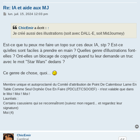
Re: IA et aide aux MJ
M
lun. juil. 15, 2024 12:03 pm
e
s
s
ChicEmir
a écrit :
↑
a
g
Je créé aussi des illustrations (soit avec DALL-E, soit MidJourney)
e
Est-ce que tu peux me faire un topo sur ces deux IA, stp ? Est-ce
qu'elles sont faciles à prendre en main ? Quelles genre d'illustrations font-
elles ? Ont-elles un blocage de copyright quand tu leur demande un truc
avec le mot "Star Wars" dedans ?
Ce genre de chose, quoi...
Membre unique et autoproclamé du Comité d'attribution de Point De Calembour Lame En
Table Comme Seul Orphée Ose En Faire (PDCLETCSOOEF) - n'est valable que dans
le Moi ! Moi ! Moi !
Lauréats :
Certains casusiens qui se reconnaîtront (suivez mon regard... et regardez leur
signature)
Moi (4)
ChicEmir
Cardinal