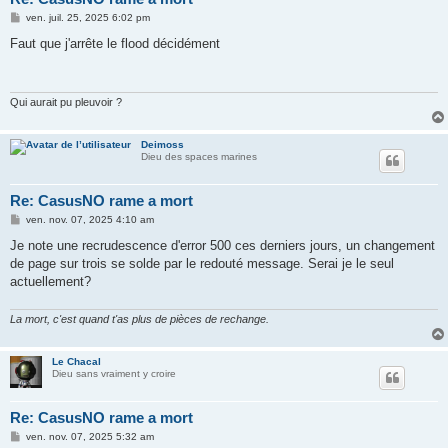
M
ven. juil. 25, 2025 6:02 pm
e
s
Faut que j'arrête le flood décidément
s
a
g
e
Qui aurait pu pleuvoir ?
Deimoss
Dieu des spaces marines
Re: CasusNO rame a mort
M
ven. nov. 07, 2025 4:10 am
e
s
Je note une recrudescence d'error 500 ces derniers jours, un changement
s
de page sur trois se solde par le redouté message. Serai je le seul
a
g
actuellement?
e
La mort, c'est quand t'as plus de pièces de rechange.
Le Chacal
Dieu sans vraiment y croire
Re: CasusNO rame a mort
M
ven. nov. 07, 2025 5:32 am
e