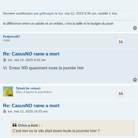
Dernière modification par
griffesapin
le lun. mai 12, 2025 8:36 am, modifié 1 fois.
la différence entre un adulte et un enfant, c'est la taille et le budget du jouet
Federico67
Initié
Re: CasusNO rame a mort
M
lun. mai 12, 2025 8:23 am
e
s
Vi. Erreur 500 quasiment toute la journée hier
s
a
g
e
Tybalt (le retour)
Dieu d'après le panthéon
Re: CasusNO rame a mort
M
lun. mai 12, 2025 10:03 am
e
s
s
Orlov
a écrit :
↑
a
g
C'est moi ou le site était down toute la journée hier ?
e