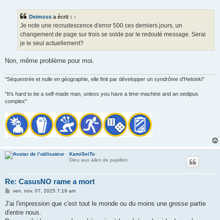
s
s
Deimoss
a écrit :
↑
a
g
Je note une recrudescence d'error 500 ces derniers jours, un
e
changement de page sur trois se solde par le redouté message. Serai
je le seul actuellement?
Non, même problème pour moi.
"Séquestrée et nulle en géographie, elle finit par développer un syndrôme d'Helsinki"
"It's hard to be a self-made man, unless you have a time-machine and an oedipus
complex"
KamiSeiTo
Dieu aux ailes de papillon
Re: CasusNO rame a mort
M
ven. nov. 07, 2025 7:19 am
e
s
J'ai l'impression que c'est tout le monde ou du moins une grosse partie
s
d'entre nous.
a
g