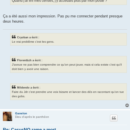
Quand j'ai fini mes cerises, j'y accédais plus par mon poste ?
Ça a été aussi mon impression. Pas pu me connecter pendant presque
deux heures.
Cryoban a écrit :
Le vrai problème c'est les gens.
Florentbzh a écrit :
J'avoue ne pas bien comprendre ce qu'on peut jouer, mais si cela existe c'est qu'il
doit bien y avoir une raison.
Mildendo a écrit :
Faire du Jdr c'est prendre une voix bizarre et lancer des dés en racontant qu'on tue
des gobs.
Ganelon
Dieu d'après le panthéon
Re: CasusNO rame a mort