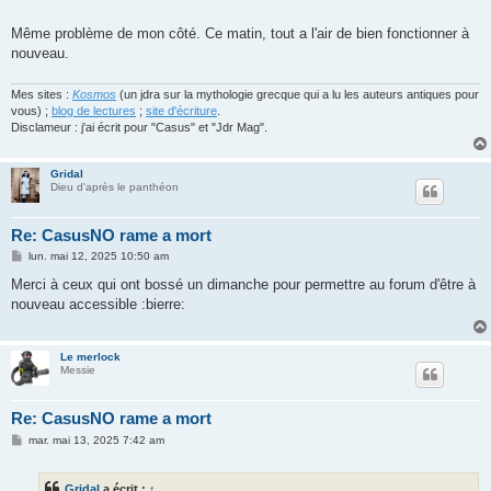
Même problème de mon côté. Ce matin, tout a l'air de bien fonctionner à
nouveau.
Mes sites :
Kosmos
(un jdra sur la mythologie grecque qui a lu les auteurs antiques pour
vous) ;
blog de lectures
;
site d'écriture
.
Disclameur : j'ai écrit pour "Casus" et "Jdr Mag".
Gridal
Dieu d'après le panthéon
Re: CasusNO rame a mort
M
lun. mai 12, 2025 10:50 am
e
s
Merci à ceux qui ont bossé un dimanche pour permettre au forum d'être à
s
nouveau accessible :bierre:
a
g
e
Le merlock
Messie
Re: CasusNO rame a mort
M
mar. mai 13, 2025 7:42 am
e
s
s
Gridal
a écrit :
↑