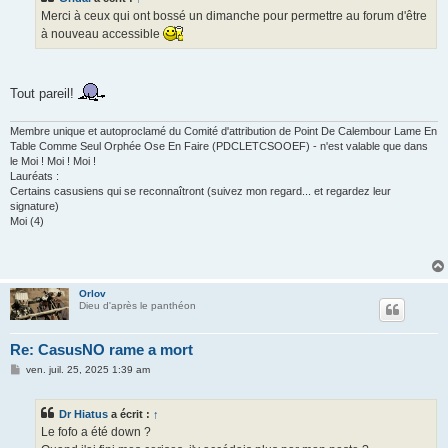
a
g
Merci à ceux qui ont bossé un dimanche pour permettre au forum d'être
e
à nouveau accessible
Tout pareil!
Membre unique et autoproclamé du Comité d'attribution de Point De Calembour Lame En
Table Comme Seul Orphée Ose En Faire (PDCLETCSOOEF) - n'est valable que dans
le Moi ! Moi ! Moi !
Lauréats :
Certains casusiens qui se reconnaîtront (suivez mon regard... et regardez leur
signature)
Moi (4)
Orlov
Dieu d'après le panthéon
Re: CasusNO rame a mort
M
ven. juil. 25, 2025 1:39 am
e
s
s
Dr Hiatus
a écrit :
↑
a
g
Le fofo a été down ?
e