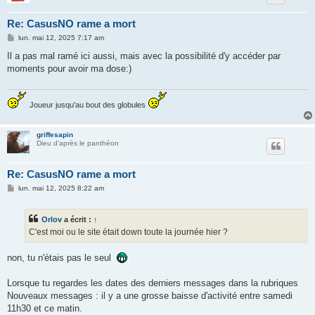
Re: CasusNO rame a mort
M
lun. mai 12, 2025 7:17 am
e
s
Il a pas mal ramé ici aussi, mais avec la possibilité d'y accéder par
s
moments pour avoir ma dose:)
a
g
e
Joueur jusqu'au bout des globules
griffesapin
Dieu d'après le panthéon
Re: CasusNO rame a mort
M
lun. mai 12, 2025 8:22 am
e
s
s
Orlov
a écrit :
↑
a
g
C'est moi ou le site était down toute la journée hier ?
e
non, tu n'étais pas le seul
Lorsque tu regardes les dates des derniers messages dans la rubriques
Nouveaux messages : il y a une grosse baisse d'activité entre samedi
11h30 et ce matin.