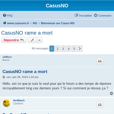
CasusNO
FAQ
Inscription
Connexion
www.casusno.fr
NO
Bienvenue sur Casus NO
CasusNO rame a mort
Répondre
1
2
3
4
5
Suivant
66 messages
sk8bcn
Banni
CasusNO rame a mort
M
ven. juin 28, 2024 1:24 pm
e
s
Hello, est ce que je suis le seul pour qui le forum a des temps de réponse
s
incroyablement long ces derniers jours ? Si oui comment je résous ça ?
a
g
e
theWatch
Cardinal