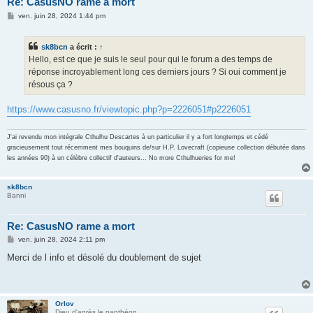
Re: CasusNO rame a mort
M
ven. juin 28, 2024 1:44 pm
e
s
s
sk8bcn
a écrit :
↑
a
g
Hello, est ce que je suis le seul pour qui le forum a des temps de
e
réponse incroyablement long ces derniers jours ? Si oui comment je
résous ça ?
https://www.casusno.fr/viewtopic.php?p=2226051#p2226051
J'ai revendu mon intégrale Cthulhu Descartes à un particulier il y a fort longtemps et cédé
gracieusement tout récemment mes bouquins de/sur H.P. Lovecraft (copieuse collection débutée dans
les années 90) à un célèbre collectif d'auteurs... No more Cthulhueries for me!
sk8bcn
Banni
Re: CasusNO rame a mort
M
ven. juin 28, 2024 2:11 pm
e
s
Merci de l info et désolé du doublement de sujet
s
a
g
e
Orlov
Dieu d'après le panthéon