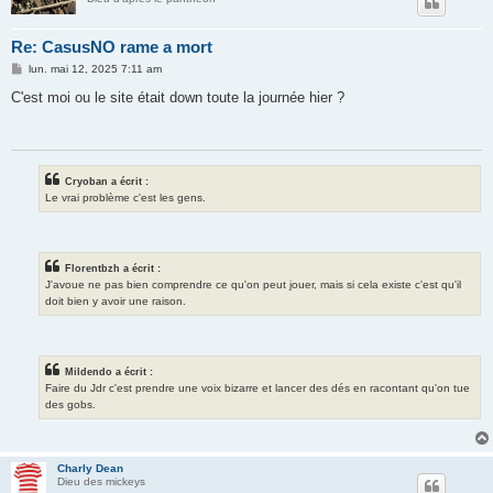
Re: CasusNO rame a mort
M
lun. mai 12, 2025 7:11 am
e
s
C'est moi ou le site était down toute la journée hier ?
s
a
g
e
Cryoban a écrit :
Le vrai problème c'est les gens.
Florentbzh a écrit :
J'avoue ne pas bien comprendre ce qu'on peut jouer, mais si cela existe c'est qu'il
doit bien y avoir une raison.
Mildendo a écrit :
Faire du Jdr c'est prendre une voix bizarre et lancer des dés en racontant qu'on tue
des gobs.
Charly Dean
Dieu des mickeys