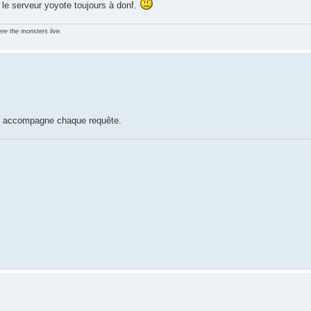
 le serveur yoyote toujours à donf.
ere the monsters live.
r 500 accompagne chaque requête.