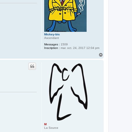
Mickey-bis
Ascendant
Messages :
1509
Inscription :
mar. oct. 24, 2017 12:04 pm
H
a
u
t
M
La Source