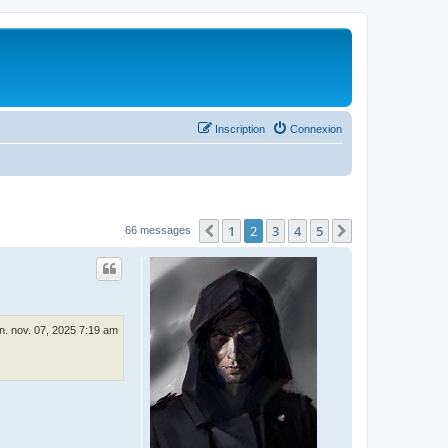
Inscription
Connexion
1
2
3
4
5
Précédent
Suivant
66 messages
n. nov. 07, 2025 7:19 am