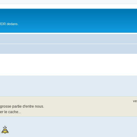
 JDR dedans.
ve
grosse partie d'entre nous.
er le cache...
t