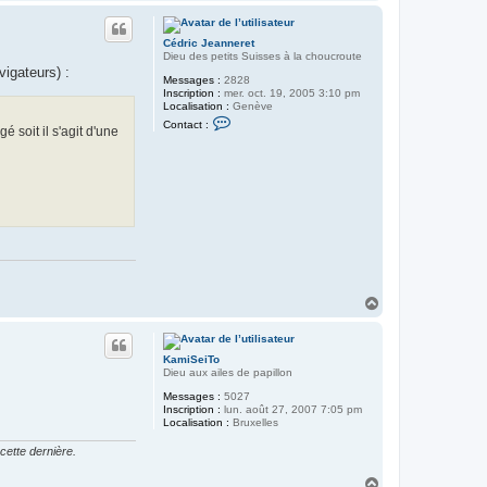
a
u
t
Cédric Jeanneret
Dieu des petits Suisses à la choucroute
vigateurs) :
Messages :
2828
Inscription :
mer. oct. 19, 2005 3:10 pm
Localisation :
Genève
C
Contact :
é soit il s'agit d'une
o
n
t
a
c
t
e
r
C
é
d
r
i
H
c
J
a
e
u
a
t
n
KamiSeiTo
n
Dieu aux ailes de papillon
e
r
Messages :
5027
e
Inscription :
lun. août 27, 2007 7:05 pm
t
Localisation :
Bruxelles
cette dernière.
H