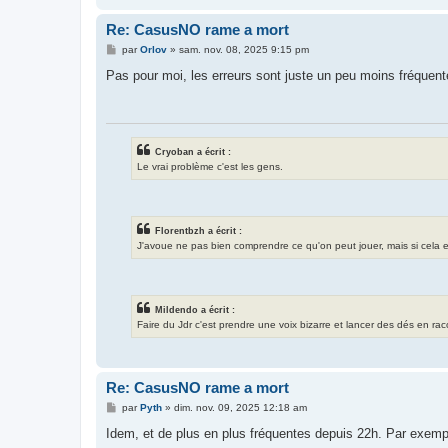
Re: CasusNO rame a mort
M
par
Orlov
»
sam. nov. 08, 2025 9:15 pm
e
s
Pas pour moi, les erreurs sont juste un peu moins fréquent
s
a
g
e
Cryoban a écrit :
Le vrai problème c'est les gens.
Florentbzh a écrit :
J'avoue ne pas bien comprendre ce qu'on peut jouer, mais si cela exis
Mildendo a écrit :
Faire du Jdr c'est prendre une voix bizarre et lancer des dés en ra
Re: CasusNO rame a mort
M
par
Pyth
»
dim. nov. 09, 2025 12:18 am
e
s
Idem, et de plus en plus fréquentes depuis 22h. Par exemple 
s