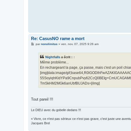
Re: CasusNO rame a mort
M
par
nonolimitus
»
ven. nov. 07, 2025 9:26 am
e
s
s
Nightfalls
a écrit :
↑
a
g
Même problème...
e
En rechargeant la page, ça passe, mais c'est un poil chia
[img]data:image/gif;base64,R0lGODlhFwAZAKIGAAA
55SoyiqhKldYPa9CnpubPvy62CcQ0BEIg+CmUCAGAM6
TmSkHM2MGk6anUbfBUJADs=[/img]
Tout pareil !!!
Le DIEU avec du gobelin dedans !!!
« Vivre, ce n'est pas sérieux ce n'est pas grave, c'est juste une aventu
Jacques Brel