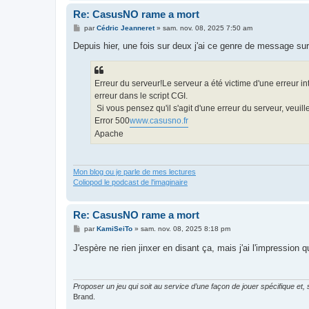
Re: CasusNO rame a mort
M
par
Cédric Jeanneret
»
sam. nov. 08, 2025 7:50 am
e
s
Depuis hier, une fois sur deux j'ai ce genre de message sur 
s
a
g
e
Erreur du serveur!Le serveur a été victime d'une erreur inte
erreur dans le script CGI.
Si vous pensez qu'il s'agit d'une erreur du serveur, veuill
Error 500
www.casusno.fr
Apache
Mon blog ou je parle de mes lectures
Coliopod le podcast de l'imaginaire
Re: CasusNO rame a mort
M
par
KamiSeiTo
»
sam. nov. 08, 2025 8:18 pm
e
s
J'espère ne rien jinxer en disant ça, mais j'ai l'impression 
s
a
g
e
Proposer un jeu qui soit au service d’une façon de jouer spécifique et,
Brand.