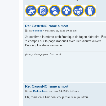
Re: CasusNO rame a mort
M
par
eskhiss
»
mar. nov. 11, 2025 10:25 am
e
s
Je confirme la même problématique de façon aléatoire. Err
s
Y compris sur la page d'accueil avec rien d'autre ouvert.
a
g
Depuis plus d'une semaine.
e
plus ça change plus c'est pareil.
Re: CasusNO rame a mort
M
par
Mickey-bis
»
ven. nov. 14, 2025 9:01 am
e
s
Eh, mais ca à l'air beaucoup mieux aujourd'hui
s
a
g