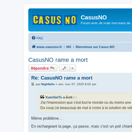
CasusNO
Forum avec de vrais morceaux de
FAQ
www.casusno.fr
NO
Bienvenue sur Casus NO
CasusNO rame a mort
Répondre
Re: CasusNO rame a mort
M
par
Nightfalls
»
ven. nov. 07, 2025 8:02 am
e
s
s
KamiSeiTo
a écrit :
↑
a
g
J'ai l'impression que c'est tout le monde ou du moins une 
e
Du coup j'ai beaucoup de mal à croire à la solution de vid
Même problème...
En rechargeant la page, ça passe, mais c'est un poil chian