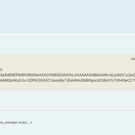
ve
nt
AACkpKd69EPfeIf/nOf///////wAAACH5BAEAAAYALAAAAAAXABkAAAN+aLps0DCuJy
nkMQsAKpXJu+SZRKr2ilGACUeowBy7JEeHN/vJNlBGgvccKS8xhYc7XlHOwCCY
re, presque un jeu... »