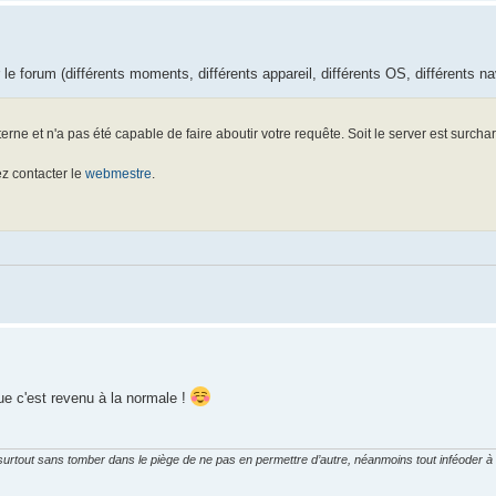
le forum (différents moments, différents appareil, différents OS, différents na
rne et n'a pas été capable de faire aboutir votre requête. Soit le server est surcharg
ez contacter le
webmestre
.
que c'est revenu à la normale !
 surtout sans tomber dans le piège de ne pas en permettre d’autre, néanmoins tout inféoder à 