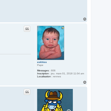
H
a
u
t
eskhiss
Pape
Messages :
606
Inscription :
jeu. mars 01, 2018 11:04 am
Localisation :
rennes
H
a
u
t