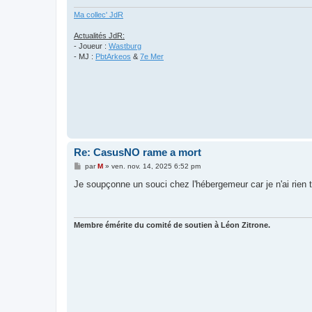
e
Ma collec' JdR
Actualités JdR:
- Joueur :
Wastburg
- MJ :
PbtArkeos
&
7e Mer
Re: CasusNO rame a mort
M
par
M
»
ven. nov. 14, 2025 6:52 pm
e
s
Je soupçonne un souci chez l'hébergemeur car je n'ai rien
s
a
g
e
Membre émérite du comité de soutien à Léon Zitrone.