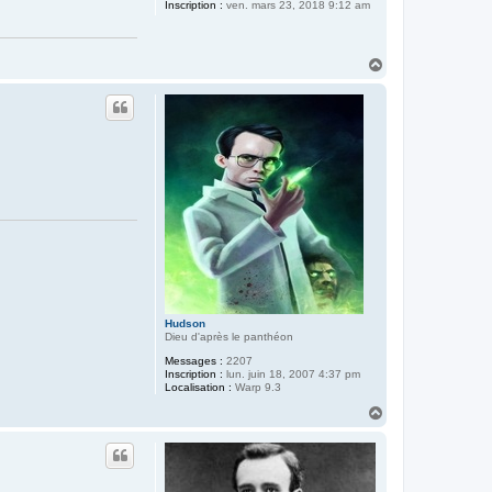
Inscription :
ven. mars 23, 2018 9:12 am
H
a
u
t
Hudson
Dieu d'après le panthéon
Messages :
2207
Inscription :
lun. juin 18, 2007 4:37 pm
Localisation :
Warp 9.3
H
a
u
t