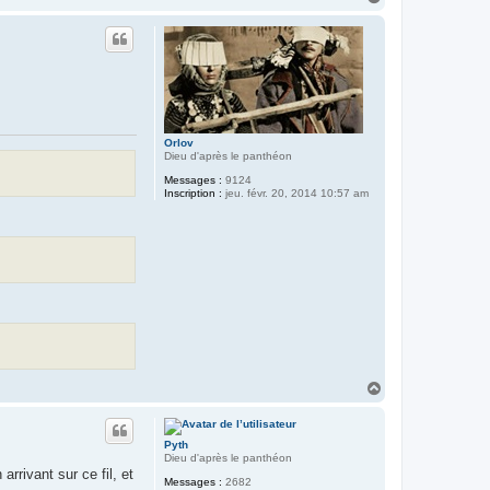
a
u
t
Orlov
Dieu d'après le panthéon
Messages :
9124
Inscription :
jeu. févr. 20, 2014 10:57 am
H
a
u
t
Pyth
Dieu d'après le panthéon
rrivant sur ce fil, et
Messages :
2682