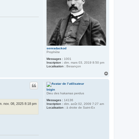
senradackod
Prophète
Messages :
1001
Inscription :
dim. mars 03, 2019 8:50 pm
Localisation :
Besançon
H
a
u
t
Inigin
Dieu des hakamas perdus
Messages :
14136
. nov. 08, 2025 8:18 pm
Inscription :
dim. août 02, 2009 7:27 am
Localisation :
à droite de Saint-Ex