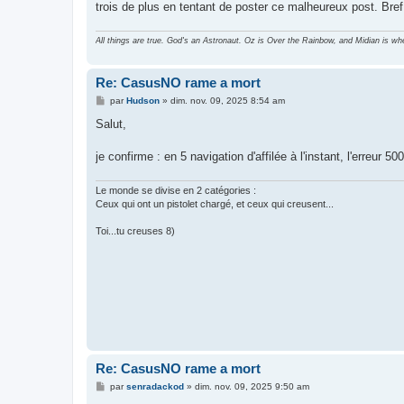
trois de plus en tentant de poster ce malheureux post. Bref
a
g
e
All things are true. God's an Astronaut. Oz is Over the Rainbow, and Midian is wh
Re: CasusNO rame a mort
M
par
Hudson
»
dim. nov. 09, 2025 8:54 am
e
s
Salut,
s
a
g
je confirme : en 5 navigation d'affilée à l'instant, l'erreu
e
Le monde se divise en 2 catégories :
Ceux qui ont un pistolet chargé, et ceux qui creusent...
Toi...tu creuses 8)
Re: CasusNO rame a mort
M
par
senradackod
»
dim. nov. 09, 2025 9:50 am
e