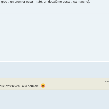
n gros : un premier essai : raté; un deuxième essai : ça marche).
sam
n que c'est revenu à la normale !