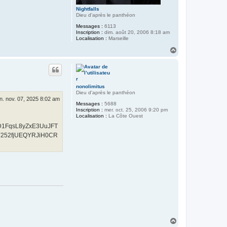
Nightfalls
Dieu d'après le panthéon
Messages :
6113
Inscription :
dim. août 20, 2006 8:18 am
Localisation :
Marseille
H
a
u
t
nonolimitus
Dieu d'après le panthéon
n. nov. 07, 2025 8:02 am
Messages :
5688
Inscription :
mer. oct. 25, 2006 9:20 pm
Localisation :
La Côte Ouest
sD1FqsL8yZxE3UuJFT
252fjUEQYRJiH0CR
H