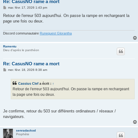
Re: CasusNO rame a mort
M
mar. févr. 17, 2026 1:43 pm
e
s
Retour de l'erreur 503 aujourd'hui. On passe la rampe en rechargeant la
s
page une fois ou deux.
a
g
e
Discord communautaire
Runequest Glorantha
Ramentu
Dieu d'après le panthéon
Re: CasusNO rame a mort
M
mer. févr. 18, 2026 8:38 am
e
s
s
Cassius Clef
a écrit :
↑
a
g
Retour de l'erreur 503 aujourd'hui. On passe la rampe en rechargeant
e
la page une fois ou deux.
Je confirme, retour du 503 sur différents ordinateurs / réseaux /
navigateurs.
senradackod
Prophète