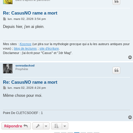
Re: CasusNO rame a mort
M
lun. mars 02, 2026 3:54 pm
e
s
Depuis hier, j'en ai plein.
s
a
g
e
Mes sites :
Kosmos
(un jdra sur la mythologie grecque qui a lu les auteurs antiques pour
vous) ;
blog de lectures
;
site d'écriture
.
Disclameur : j'ai écrit pour "Casus" et "Jdr Mag".
senradackod
Prophète
Re: CasusNO rame a mort
M
lun. mars 02, 2026 4:24 pm
e
s
Même chose pour moi.
s
a
g
e
Point De CLETCSOOEF : 1
Répondre