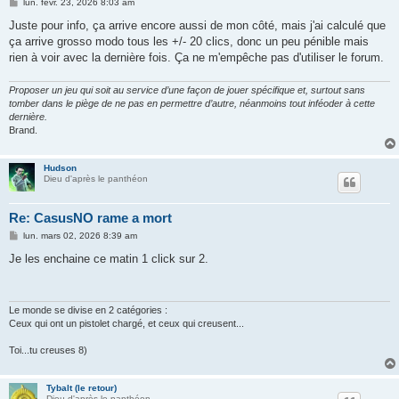
M
lun. févr. 23, 2026 8:03 am
e
s
Juste pour info, ça arrive encore aussi de mon côté, mais j'ai calculé que
s
ça arrive grosso modo tous les +/- 20 clics, donc un peu pénible mais
a
g
rien à voir avec la dernière fois. Ça ne m'empêche pas d'utiliser le forum.
e
Proposer un jeu qui soit au service d’une façon de jouer spécifique et, surtout sans
tomber dans le piège de ne pas en permettre d’autre, néanmoins tout inféoder à cette
dernière.
Brand.
Hudson
Dieu d'après le panthéon
Re: CasusNO rame a mort
M
lun. mars 02, 2026 8:39 am
e
s
Je les enchaine ce matin 1 click sur 2.
s
a
g
e
Le monde se divise en 2 catégories :
Ceux qui ont un pistolet chargé, et ceux qui creusent...
Toi...tu creuses 8)
Tybalt (le retour)
Dieu d'après le panthéon