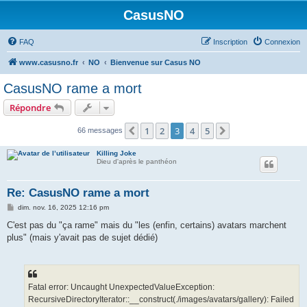
CasusNO
FAQ
Inscription
Connexion
www.casusno.fr
NO
Bienvenue sur Casus NO
CasusNO rame a mort
Répondre
1
2
3
4
5
Précédent
Suivant
66 messages
Killing Joke
Dieu d'après le panthéon
Re: CasusNO rame a mort
M
dim. nov. 16, 2025 12:16 pm
e
s
C'est pas du "ça rame" mais du "les (enfin, certains) avatars marchent
s
plus" (mais y'avait pas de sujet dédié)
a
g
e
Fatal error: Uncaught UnexpectedValueException:
RecursiveDirectoryIterator::__construct(./images/avatars/gallery): Failed