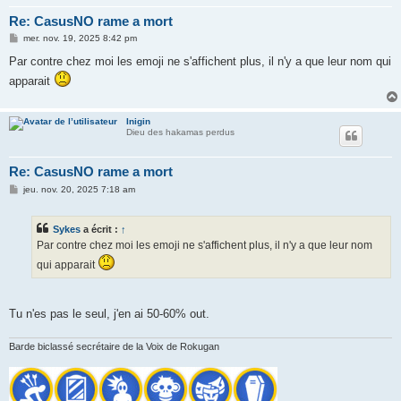
Re: CasusNO rame a mort
M
mer. nov. 19, 2025 8:42 pm
e
s
Par contre chez moi les emoji ne s'affichent plus, il n'y a que leur nom qui
s
apparait
a
g
e
Inigin
Dieu des hakamas perdus
Re: CasusNO rame a mort
M
jeu. nov. 20, 2025 7:18 am
e
s
s
Sykes
a écrit :
↑
a
g
Par contre chez moi les emoji ne s'affichent plus, il n'y a que leur nom
e
qui apparait
Tu n'es pas le seul, j'en ai 50-60% out.
Barde biclassé secrétaire de la Voix de Rokugan