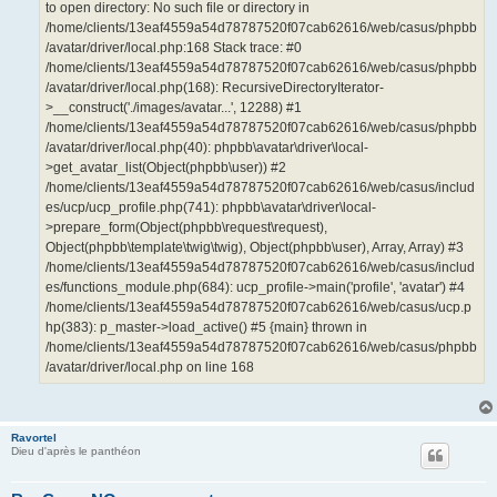
to open directory: No such file or directory in
/home/clients/13eaf4559a54d78787520f07cab62616/web/casus/phpbb
/avatar/driver/local.php:168 Stack trace: #0
/home/clients/13eaf4559a54d78787520f07cab62616/web/casus/phpbb
/avatar/driver/local.php(168): RecursiveDirectoryIterator-
>__construct('./images/avatar...', 12288) #1
/home/clients/13eaf4559a54d78787520f07cab62616/web/casus/phpbb
/avatar/driver/local.php(40): phpbb\avatar\driver\local-
>get_avatar_list(Object(phpbb\user)) #2
/home/clients/13eaf4559a54d78787520f07cab62616/web/casus/includ
es/ucp/ucp_profile.php(741): phpbb\avatar\driver\local-
>prepare_form(Object(phpbb\request\request),
Object(phpbb\template\twig\twig), Object(phpbb\user), Array, Array) #3
/home/clients/13eaf4559a54d78787520f07cab62616/web/casus/includ
es/functions_module.php(684): ucp_profile->main('profile', 'avatar') #4
/home/clients/13eaf4559a54d78787520f07cab62616/web/casus/ucp.p
hp(383): p_master->load_active() #5 {main} thrown in
/home/clients/13eaf4559a54d78787520f07cab62616/web/casus/phpbb
/avatar/driver/local.php on line 168
Ravortel
Dieu d'après le panthéon