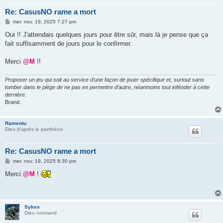
Re: CasusNO rame a mort
M
mer. nov. 19, 2025 7:27 pm
e
s
Oui !! J'attendais quelques jours pour être sûr, mais là je pense que ça
s
fait suffisamment de jours pour le confirmer.
a
g
e
Merci
@M
!!
Proposer un jeu qui soit au service d’une façon de jouer spécifique et, surtout sans
tomber dans le piège de ne pas en permettre d’autre, néanmoins tout inféoder à cette
dernière.
Brand.
Ramentu
Dieu d'après le panthéon
Re: CasusNO rame a mort
M
mer. nov. 19, 2025 8:30 pm
e
s
Merci
@M
!
s
a
g
e
Sykes
Dieu normand