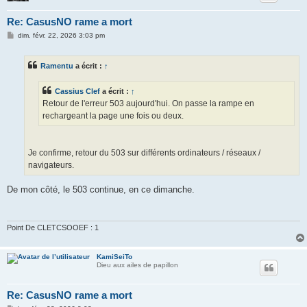
Re: CasusNO rame a mort
M
dim. févr. 22, 2026 3:03 pm
e
s
s
Ramentu
a écrit :
↑
a
g
e
Cassius Clef
a écrit :
↑
Retour de l'erreur 503 aujourd'hui. On passe la rampe en
rechargeant la page une fois ou deux.
Je confirme, retour du 503 sur différents ordinateurs / réseaux /
navigateurs.
De mon côté, le 503 continue, en ce dimanche.
Point De CLETCSOOEF : 1
KamiSeiTo
Dieu aux ailes de papillon
Re: CasusNO rame a mort