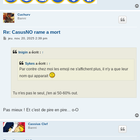
Cuchurv
Banni
Re: CasusNO rame a mort
M
jeu. nov. 20, 2025 2:39 pm
e
s
s
Inigin
a écrit :
↑
a
g
e
Sykes
a écrit :
↑
Par contre chez moi les emoji ne s'affichent plus, il n'y a que leur
nom qui apparait
Tu n'es pas le seul, j'en ai 50-60% out.
Pas mieux ! Et c'est de pire en pire... o-O
Cassius Clef
Banni