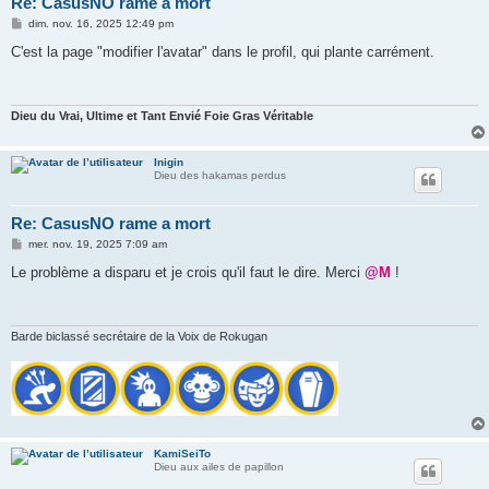
Re: CasusNO rame a mort
M
dim. nov. 16, 2025 12:49 pm
e
s
C'est la page "modifier l'avatar" dans le profil, qui plante carrément.
s
a
g
e
Dieu du Vrai, Ultime et Tant Envié Foie Gras Véritable
Inigin
Dieu des hakamas perdus
Re: CasusNO rame a mort
M
mer. nov. 19, 2025 7:09 am
e
s
Le problème a disparu et je crois qu'il faut le dire. Merci
@M
!
s
a
g
e
Barde biclassé secrétaire de la Voix de Rokugan
KamiSeiTo
Dieu aux ailes de papillon