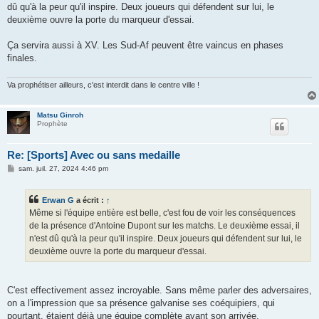
dû qu'à la peur qu'il inspire. Deux joueurs qui défendent sur lui, le
deuxième ouvre la porte du marqueur d'essai.
Ça servira aussi à XV. Les Sud-Af peuvent être vaincus en phases
finales.
Va prophétiser ailleurs, c'est interdit dans le centre ville !
Matsu Ginroh
Prophète
Re: [Sports] Avec ou sans medaille
M
sam. juil. 27, 2024 4:46 pm
e
s
s
Erwan G
a écrit :
↑
a
g
Même si l'équipe entière est belle, c'est fou de voir les conséquences
e
de la présence d'Antoine Dupont sur les matchs. Le deuxième essai, il
n'est dû qu'à la peur qu'il inspire. Deux joueurs qui défendent sur lui, le
deuxième ouvre la porte du marqueur d'essai.
C'est effectivement assez incroyable. Sans même parler des adversaires,
on a l'impression que sa présence galvanise ses coéquipiers, qui
pourtant, étaient déjà une équipe complète avant son arrivée.