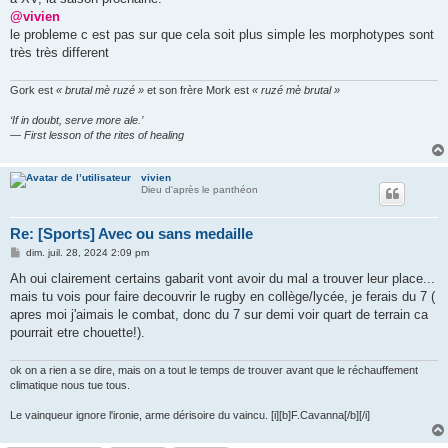
@vivien
le probleme c est pas sur que cela soit plus simple les morphotypes sont
très très different
Gork est
« brutal mè ruzé »
et son frère Mork est
« ruzé mè brutal »
‘If in doubt, serve more ale.’
— First lesson of the rites of healing
vivien
Dieu d'après le panthéon
Re: [Sports] Avec ou sans medaille
M
dim. juil. 28, 2024 2:09 pm
e
s
Ah oui clairement certains gabarit vont avoir du mal a trouver leur place...
s
mais tu vois pour faire decouvrir le rugby en collège/lycée, je ferais du 7 (
a
g
apres moi j'aimais le combat, donc du 7 sur demi voir quart de terrain ca
e
pourrait etre chouette!).
ok on a rien a se dire, mais on a tout le temps de trouver avant que le réchauffement
climatique nous tue tous.
Le vainqueur ignore l'ironie, arme dérisoire du vaincu. [i][b]F.Cavanna[/b][/i]