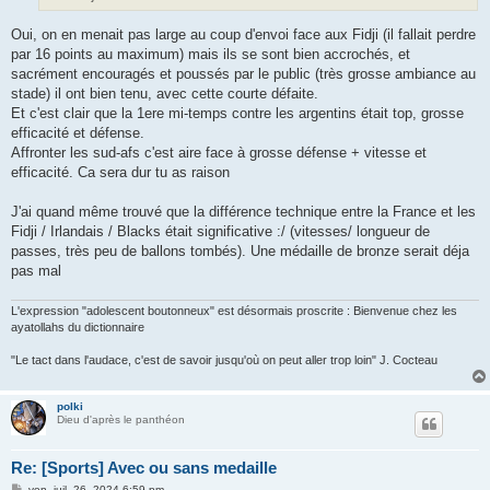
Oui, on en menait pas large au coup d'envoi face aux Fidji (il fallait perdre
par 16 points au maximum) mais ils se sont bien accrochés, et
sacrément encouragés et poussés par le public (très grosse ambiance au
stade) il ont bien tenu, avec cette courte défaite.
Et c'est clair que la 1ere mi-temps contre les argentins était top, grosse
efficacité et défense.
Affronter les sud-afs c'est aire face à grosse défense + vitesse et
efficacité. Ca sera dur tu as raison
J'ai quand même trouvé que la différence technique entre la France et les
Fidji / Irlandais / Blacks était significative :/ (vitesses/ longueur de
passes, très peu de ballons tombés). Une médaille de bronze serait déja
pas mal
L'expression "adolescent boutonneux" est désormais proscrite : Bienvenue chez les
ayatollahs du dictionnaire
"Le tact dans l'audace, c'est de savoir jusqu'où on peut aller trop loin" J. Cocteau
polki
Dieu d'après le panthéon
Re: [Sports] Avec ou sans medaille
M
ven. juil. 26, 2024 6:59 pm