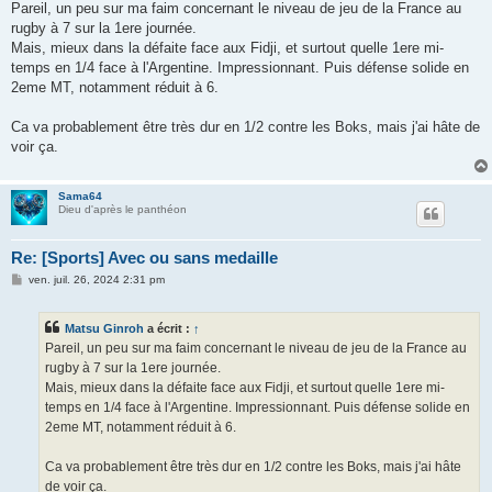
s
Pareil, un peu sur ma faim concernant le niveau de jeu de la France au
s
rugby à 7 sur la 1ere journée.
a
g
Mais, mieux dans la défaite face aux Fidji, et surtout quelle 1ere mi-
e
temps en 1/4 face à l'Argentine. Impressionnant. Puis défense solide en
2eme MT, notamment réduit à 6.
Ca va probablement être très dur en 1/2 contre les Boks, mais j'ai hâte de
voir ça.
Sama64
Dieu d'après le panthéon
Re: [Sports] Avec ou sans medaille
M
ven. juil. 26, 2024 2:31 pm
e
s
s
Matsu Ginroh
a écrit :
↑
a
g
Pareil, un peu sur ma faim concernant le niveau de jeu de la France au
e
rugby à 7 sur la 1ere journée.
Mais, mieux dans la défaite face aux Fidji, et surtout quelle 1ere mi-
temps en 1/4 face à l'Argentine. Impressionnant. Puis défense solide en
2eme MT, notamment réduit à 6.
Ca va probablement être très dur en 1/2 contre les Boks, mais j'ai hâte
de voir ça.