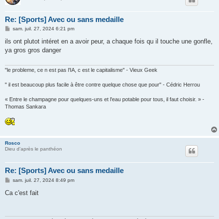
Re: [Sports] Avec ou sans medaille
M
sam. juil. 27, 2024 6:21 pm
e
s
ils ont plutot intéret en a avoir peur, a chaque fois qu il touche une gonfle,
s
ya gros gros danger
a
g
e
"le probleme, ce n est pas l'IA, c est le capitalisme" - Vieux Geek
" il est beaucoup plus facile à être contre quelque chose que pour" - Cédric Herrou
« Entre le champagne pour quelques-uns et l'eau potable pour tous, il faut choisir. » -
Thomas Sankara
Rosco
Dieu d'après le panthéon
Re: [Sports] Avec ou sans medaille
M
sam. juil. 27, 2024 8:49 pm
e
s
Ca c'est fait
s
a
g
e