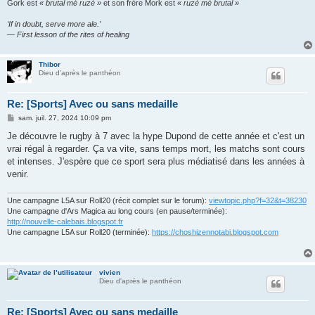
Gork est
« brutal mè ruzé »
et son frère Mork est
« ruzé mè brutal »
‘If in doubt, serve more ale.’
— First lesson of the rites of healing
Thibor
Dieu d'après le panthéon
Re: [Sports] Avec ou sans medaille
M
sam. juil. 27, 2024 10:09 pm
e
s
Je découvre le rugby à 7 avec la hype Dupond de cette année et c'est un
s
vrai régal à regarder. Ça va vite, sans temps mort, les matchs sont cours
a
g
et intenses. J'espère que ce sport sera plus médiatisé dans les années à
e
venir.
Une campagne L5A sur Roll20 (récit complet sur le forum):
viewtopic.php?f=32&t=38230
Une campagne d'Ars Magica au long cours (en pause/terminée):
http://nouvelle-calebais.blogspot.fr
Une campagne L5A sur Roll20 (terminée):
https://choshizennotabi.blogspot.com
vivien
Dieu d'après le panthéon
Re: [Sports] Avec ou sans medaille