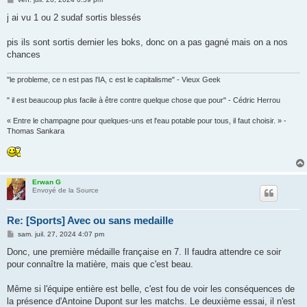
e
s
j ai vu 1 ou 2 sudaf sortis blessés
s
a
g
pis ils sont sortis dernier les boks, donc on a pas gagné mais on a nos
e
chances
"le probleme, ce n est pas l'IA, c est le capitalisme" - Vieux Geek
" il est beaucoup plus facile à être contre quelque chose que pour" - Cédric Herrou
« Entre le champagne pour quelques-uns et l'eau potable pour tous, il faut choisir. » -
Thomas Sankara
Erwan G
Envoyé de la Source
Re: [Sports] Avec ou sans medaille
M
sam. juil. 27, 2024 4:07 pm
e
s
Donc, une première médaille française en 7. Il faudra attendre ce soir
s
pour connaître la matière, mais que c'est beau.
a
g
e
Même si l'équipe entière est belle, c'est fou de voir les conséquences de
la présence d'Antoine Dupont sur les matchs. Le deuxième essai, il n'est