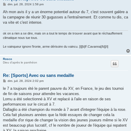
M
dim. juil. 28, 2024 1:58 pm
e
s
Ah mon avis il y a un énorme potentiel autour du 7, c'est souvent galère a
s
la campagne de réunir 30 gugusses a l'entraînement. Et comme tu dis, ca
a
g
va vite et c'est intense.
e
ok on a rien a se dire, mais on a tout le temps de trouver avant que le réchauffement
climatique nous tue tous.
Le vainqueur ignore l'ironie, arme dérisoire du vaincu. [i][b]F.Cavanna[/b][/i]
Rosco
Dieu d'après le panthéon
Re: [Sports] Avec ou sans medaille
M
dim. juil. 28, 2024 2:02 pm
e
s
le 7 a toujours été le parent pauvre du XV, en France, le jeu des tournoi
s
de fin de saisons pour attendre les vacances.
a
g
Lomu a été selectionné à XV et replacé à l'aile en raison de ses
e
performances sur le circuit à 7.
Dallaglio a été champion du monde à 7 avant d'integrer l'équipe à la rose.
Cela fait plusieurs années que la fédé essayes de changer cela la
medaille d'or rique de changer la vision des jeunes joueurs même si le XV
est beaucoup plus lucratif, cf le nombre de joueur de l'équipe qui repatent
à XV, la saison prochaine.