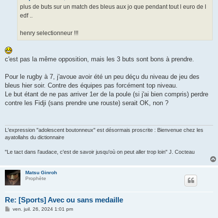
g
plus de buts sur un match des bleus aux jo que pendant tout l euro de l
e
edf ..
henry selectionneur !!!
c'est pas la même opposition, mais les 3 buts sont bons à prendre.
Pour le rugby à 7, j'avoue avoir été un peu déçu du niveau de jeu des
bleus hier soir. Contre des équipes pas forcément top niveau.
Le but étant de ne pas arriver 1er de la poule (si j'ai bien compris) perdre
contre les Fidji (sans prendre une rouste) serait OK, non ?
L'expression "adolescent boutonneux" est désormais proscrite : Bienvenue chez les
ayatollahs du dictionnaire
"Le tact dans l'audace, c'est de savoir jusqu'où on peut aller trop loin" J. Cocteau
Matsu Ginroh
Prophète
Re: [Sports] Avec ou sans medaille
M
ven. juil. 26, 2024 1:01 pm
e