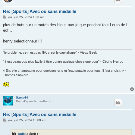
Re: [Sports] Avec ou sans medaille
M
jeu. juil. 25, 2024 1:23 am
e
s
plus de buts sur un match des bleus aux jo que pendant tout l euro de l
s
edf ..
a
g
e
henry selectionneur !!!
"le probleme, ce n est pas l'IA, c est le capitalisme" - Vieux Geek
" il est beaucoup plus facile à être contre quelque chose que pour" - Cédric Herrou
« Entre le champagne pour quelques-uns et l'eau potable pour tous, il faut choisir. » -
Thomas Sankara
Sama64
Dieu d'après le panthéon
Re: [Sports] Avec ou sans medaille
M
jeu. juil. 25, 2024 10:09 am
e
s
s
polki
a écrit :
↑
a