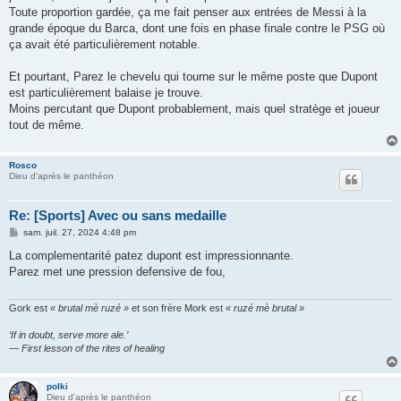
Toute proportion gardée, ça me fait penser aux entrées de Messi à la
grande époque du Barca, dont une fois en phase finale contre le PSG où
ça avait été particulièrement notable.
Et pourtant, Parez le chevelu qui tourne sur le même poste que Dupont
est particulièrement balaise je trouve.
Moins percutant que Dupont probablement, mais quel stratège et joueur
tout de même.
Rosco
Dieu d'après le panthéon
Re: [Sports] Avec ou sans medaille
M
sam. juil. 27, 2024 4:48 pm
e
s
La complementarité patez dupont est impressionnante.
s
Parez met une pression defensive de fou,
a
g
e
Gork est
« brutal mè ruzé »
et son frère Mork est
« ruzé mè brutal »
‘If in doubt, serve more ale.’
— First lesson of the rites of healing
polki
Dieu d'après le panthéon