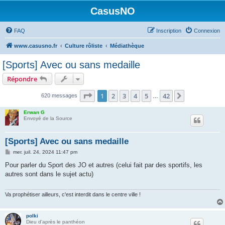
CasusNO
FAQ
Inscription
Connexion
www.casusno.fr
Culture rôliste
Médiathèque
[Sports] Avec ou sans medaille
Répondre
Page
1
sur
42
1
2
3
4
5
42
Suivant
620 messages
…
Erwan G
Envoyé de la Source
[Sports] Avec ou sans medaille
M
mer. juil. 24, 2024 11:47 pm
e
s
Pour parler du Sport des JO et autres (celui fait par des sportifs, les
s
autres sont dans le sujet actu)
a
g
e
Va prophétiser ailleurs, c'est interdit dans le centre ville !
polki
Dieu d'après le panthéon