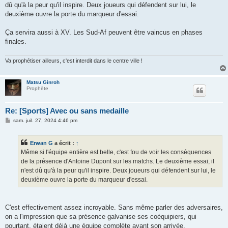
dû qu'à la peur qu'il inspire. Deux joueurs qui défendent sur lui, le
deuxième ouvre la porte du marqueur d'essai.
Ça servira aussi à XV. Les Sud-Af peuvent être vaincus en phases
finales.
Va prophétiser ailleurs, c'est interdit dans le centre ville !
Matsu Ginroh
Prophète
Re: [Sports] Avec ou sans medaille
M
sam. juil. 27, 2024 4:46 pm
e
s
s
Erwan G
a écrit :
↑
a
g
Même si l'équipe entière est belle, c'est fou de voir les conséquences
e
de la présence d'Antoine Dupont sur les matchs. Le deuxième essai, il
n'est dû qu'à la peur qu'il inspire. Deux joueurs qui défendent sur lui, le
deuxième ouvre la porte du marqueur d'essai.
C'est effectivement assez incroyable. Sans même parler des adversaires,
on a l'impression que sa présence galvanise ses coéquipiers, qui
pourtant, étaient déjà une équipe complète avant son arrivée.