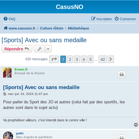
CasusNO
FAQ
Inscription
Connexion
www.casusno.fr
Culture rôliste
Médiathèque
[Sports] Avec ou sans medaille
Répondre
Page
1
sur
42
1
2
3
4
5
42
Suivant
620 messages
…
Erwan G
Envoyé de la Source
[Sports] Avec ou sans medaille
M
mer. juil. 24, 2024 11:47 pm
e
s
Pour parler du Sport des JO et autres (celui fait par des sportifs, les
s
autres sont dans le sujet actu)
a
g
e
Va prophétiser ailleurs, c'est interdit dans le centre ville !
polki
Dieu d'après le panthéon