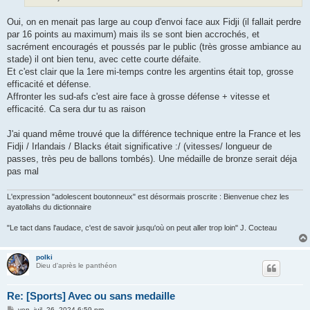
Oui, on en menait pas large au coup d'envoi face aux Fidji (il fallait perdre
par 16 points au maximum) mais ils se sont bien accrochés, et
sacrément encouragés et poussés par le public (très grosse ambiance au
stade) il ont bien tenu, avec cette courte défaite.
Et c'est clair que la 1ere mi-temps contre les argentins était top, grosse
efficacité et défense.
Affronter les sud-afs c'est aire face à grosse défense + vitesse et
efficacité. Ca sera dur tu as raison
J'ai quand même trouvé que la différence technique entre la France et les
Fidji / Irlandais / Blacks était significative :/ (vitesses/ longueur de
passes, très peu de ballons tombés). Une médaille de bronze serait déja
pas mal
L'expression "adolescent boutonneux" est désormais proscrite : Bienvenue chez les
ayatollahs du dictionnaire
"Le tact dans l'audace, c'est de savoir jusqu'où on peut aller trop loin" J. Cocteau
polki
Dieu d'après le panthéon
Re: [Sports] Avec ou sans medaille
M
ven. juil. 26, 2024 6:59 pm