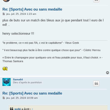
Re: [Sports] Avec ou sans medaille
M
jeu. juil. 25, 2024 1:23 am
e
s
plus de buts sur un match des bleus aux jo que pendant tout l euro de l
s
edf ..
a
g
e
henry selectionneur !!!
"le probleme, ce n est pas l'IA, c est le capitalisme" - Vieux Geek
" il est beaucoup plus facile à être contre quelque chose que pour" - Cédric Herrou
« Entre le champagne pour quelques-uns et l'eau potable pour tous, il faut choisir. » -
Thomas Sankara
Sama64
Dieu d'après le panthéon
Re: [Sports] Avec ou sans medaille
M
jeu. juil. 25, 2024 10:09 am
e
s
s
polki
a écrit :
↑
a