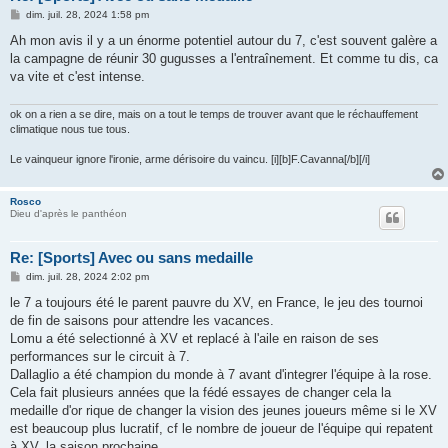
M
dim. juil. 28, 2024 1:58 pm
e
s
Ah mon avis il y a un énorme potentiel autour du 7, c'est souvent galère a
s
la campagne de réunir 30 gugusses a l'entraînement. Et comme tu dis, ca
a
g
va vite et c'est intense.
e
ok on a rien a se dire, mais on a tout le temps de trouver avant que le réchauffement
climatique nous tue tous.
Le vainqueur ignore l'ironie, arme dérisoire du vaincu. [i][b]F.Cavanna[/b][/i]
Rosco
Dieu d'après le panthéon
Re: [Sports] Avec ou sans medaille
M
dim. juil. 28, 2024 2:02 pm
e
s
le 7 a toujours été le parent pauvre du XV, en France, le jeu des tournoi
s
de fin de saisons pour attendre les vacances.
a
g
Lomu a été selectionné à XV et replacé à l'aile en raison de ses
e
performances sur le circuit à 7.
Dallaglio a été champion du monde à 7 avant d'integrer l'équipe à la rose.
Cela fait plusieurs années que la fédé essayes de changer cela la
medaille d'or rique de changer la vision des jeunes joueurs même si le XV
est beaucoup plus lucratif, cf le nombre de joueur de l'équipe qui repatent
à XV, la saison prochaine.