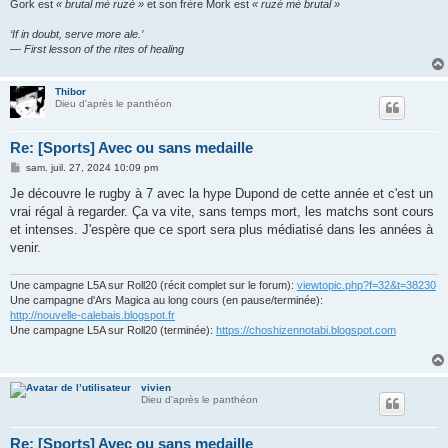
Gork est
« brutal mè ruzé »
et son frère Mork est
« ruzé mè brutal »
‘If in doubt, serve more ale.’
— First lesson of the rites of healing
Thibor
Dieu d'après le panthéon
Re: [Sports] Avec ou sans medaille
M
sam. juil. 27, 2024 10:09 pm
e
s
Je découvre le rugby à 7 avec la hype Dupond de cette année et c'est un
s
vrai régal à regarder. Ça va vite, sans temps mort, les matchs sont cours
a
g
et intenses. J'espère que ce sport sera plus médiatisé dans les années à
e
venir.
Une campagne L5A sur Roll20 (récit complet sur le forum):
viewtopic.php?f=32&t=38230
Une campagne d'Ars Magica au long cours (en pause/terminée):
http://nouvelle-calebais.blogspot.fr
Une campagne L5A sur Roll20 (terminée):
https://choshizennotabi.blogspot.com
vivien
Dieu d'après le panthéon
Re: [Sports] Avec ou sans medaille