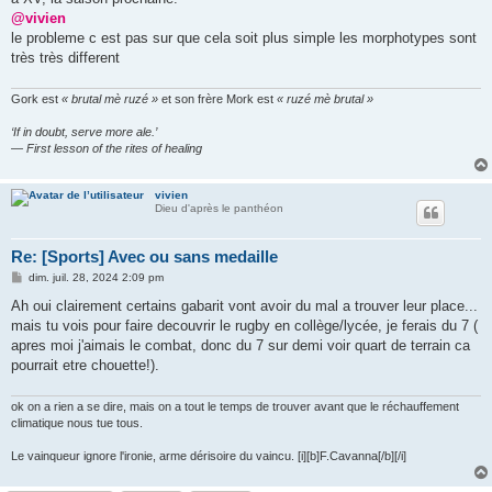
@vivien
le probleme c est pas sur que cela soit plus simple les morphotypes sont
très très different
Gork est
« brutal mè ruzé »
et son frère Mork est
« ruzé mè brutal »
‘If in doubt, serve more ale.’
— First lesson of the rites of healing
vivien
Dieu d'après le panthéon
Re: [Sports] Avec ou sans medaille
M
dim. juil. 28, 2024 2:09 pm
e
s
Ah oui clairement certains gabarit vont avoir du mal a trouver leur place...
s
mais tu vois pour faire decouvrir le rugby en collège/lycée, je ferais du 7 (
a
g
apres moi j'aimais le combat, donc du 7 sur demi voir quart de terrain ca
e
pourrait etre chouette!).
ok on a rien a se dire, mais on a tout le temps de trouver avant que le réchauffement
climatique nous tue tous.
Le vainqueur ignore l'ironie, arme dérisoire du vaincu. [i][b]F.Cavanna[/b][/i]