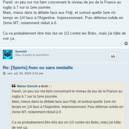
s
Pareil, un peu sur ma faim concernant le niveau de jeu de la France au
s
rugby à 7 sur la 1ere journée.
a
g
Mais, mieux dans la défaite face aux Fidji, et surtout quelle 1ere mi-
e
temps en 1/4 face à l'Argentine. Impressionnant. Puis défense solide en
2eme MT, notamment réduit à 6.
Ca va probablement être très dur en 1/2 contre les Boks, mais j'ai hâte de
voir ça.
Sama64
Dieu d'après le panthéon
Re: [Sports] Avec ou sans medaille
M
ven. juil. 26, 2024 2:31 pm
e
s
s
Matsu Ginroh
a écrit :
↑
a
g
Pareil, un peu sur ma faim concernant le niveau de jeu de la France au
e
rugby à 7 sur la 1ere journée.
Mais, mieux dans la défaite face aux Fidji, et surtout quelle 1ere mi-
temps en 1/4 face à l'Argentine. Impressionnant. Puis défense solide en
2eme MT, notamment réduit à 6.
Ca va probablement être très dur en 1/2 contre les Boks, mais j'ai hâte
de voir ça.