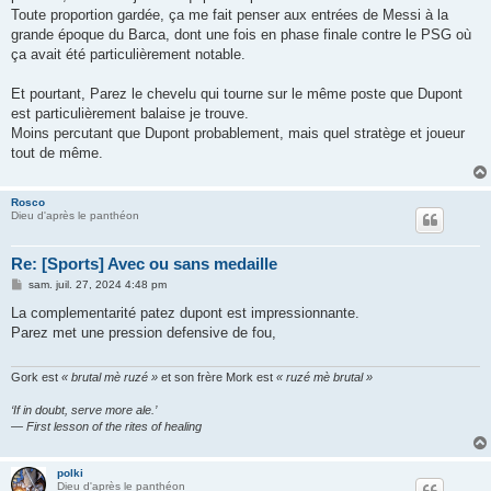
Toute proportion gardée, ça me fait penser aux entrées de Messi à la
grande époque du Barca, dont une fois en phase finale contre le PSG où
ça avait été particulièrement notable.
Et pourtant, Parez le chevelu qui tourne sur le même poste que Dupont
est particulièrement balaise je trouve.
Moins percutant que Dupont probablement, mais quel stratège et joueur
tout de même.
Rosco
Dieu d'après le panthéon
Re: [Sports] Avec ou sans medaille
M
sam. juil. 27, 2024 4:48 pm
e
s
La complementarité patez dupont est impressionnante.
s
Parez met une pression defensive de fou,
a
g
e
Gork est
« brutal mè ruzé »
et son frère Mork est
« ruzé mè brutal »
‘If in doubt, serve more ale.’
— First lesson of the rites of healing
polki
Dieu d'après le panthéon