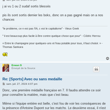
e
s
j ai vu 1 ou 2 sudaf sortis blessés
s
a
g
pis ils sont sortis dernier les boks, donc on a pas gagné mais on a nos
e
chances
"le probleme, ce n est pas l'IA, c est le capitalisme" - Vieux Geek
" il est beaucoup plus facile à être contre quelque chose que pour" - Cédric Herrou
« Entre le champagne pour quelques-uns et l'eau potable pour tous, il faut choisir. » -
Thomas Sankara
Erwan G
Envoyé de la Source
Re: [Sports] Avec ou sans medaille
M
sam. juil. 27, 2024 4:07 pm
e
s
Donc, une première médaille française en 7. Il faudra attendre ce soir
s
pour connaître la matière, mais que c'est beau.
a
g
e
Même si l'équipe entière est belle, c'est fou de voir les conséquences de
la présence d'Antoine Dupont sur les matchs. Le deuxième essai, il n'est