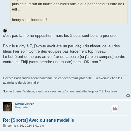
g
plus de buts sur un match des bleus aux jo que pendant tout l euro de l
e
edf ..
henry selectionneur !!!
c'est pas la même opposition, mais les 3 buts sont bons à prendre.
Pour le rugby à 7, j'avoue avoir été un peu déçu du niveau de jeu des
bleus hier soir. Contre des équipes pas forcément top niveau.
Le but étant de ne pas arriver 1er de la poule (si j'ai bien compris) perdre
contre les Fidji (sans prendre une rouste) serait OK, non ?
L'expression "adolescent boutonneux" est désormais proscrite : Bienvenue chez les
ayatollahs du dictionnaire
"Le tact dans l'audace, c'est de savoir jusqu'où on peut aller trop loin" J. Cocteau
Matsu Ginroh
Prophète
Re: [Sports] Avec ou sans medaille
M
ven. juil. 26, 2024 1:01 pm
e