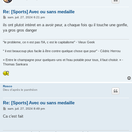
Re: [Sports] Avec ou sans medaille
M
sam. juil. 27, 2024 6:21 pm
e
s
ils ont plutot intéret en a avoir peur, a chaque fois qu il touche une gonfle,
s
ya gros gros danger
a
g
e
"le probleme, ce n est pas l'IA, c est le capitalisme" - Vieux Geek
" il est beaucoup plus facile à être contre quelque chose que pour" - Cédric Herrou
« Entre le champagne pour quelques-uns et l'eau potable pour tous, il faut choisir. » -
Thomas Sankara
Rosco
Dieu d'après le panthéon
Re: [Sports] Avec ou sans medaille
M
sam. juil. 27, 2024 8:49 pm
e
s
Ca c'est fait
s
a
g
e