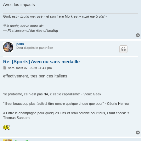
Avec les impacts
Gork est
« brutal mè ruzé »
et son frère Mork est
« ruzé mè brutal »
‘If in doubt, serve more ale.’
— First lesson of the rites of healing
polki
Dieu d'après le panthéon
Re: [Sports] Avec ou sans medaille
M
sam. mars 07, 2026 11:41 pm
e
s
effectivement, tres bon ces italiens
s
a
g
e
"le probleme, ce n est pas l'IA, c est le capitalisme" - Vieux Geek
" il est beaucoup plus facile à être contre quelque chose que pour" - Cédric Herrou
« Entre le champagne pour quelques-uns et l'eau potable pour tous, il faut choisir. » -
Thomas Sankara