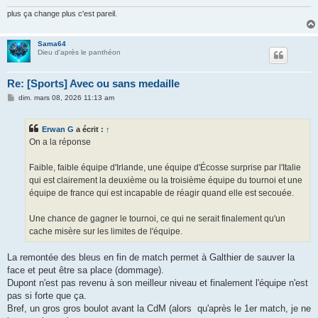
plus ça change plus c'est pareil.
Sama64
Dieu d'après le panthéon
Re: [Sports] Avec ou sans medaille
M
dim. mars 08, 2026 11:13 am
e
s
s
Erwan G
a écrit :
↑
a
g
On a la réponse
e
Faible, faible équipe d'Irlande, une équipe d'Écosse surprise par l'Italie
qui est clairement la deuxième ou la troisième équipe du tournoi et une
équipe de france qui est incapable de réagir quand elle est secouée.
Une chance de gagner le tournoi, ce qui ne serait finalement qu'un
cache misère sur les limites de l'équipe.
La remontée des bleus en fin de match permet à Galthier de sauver la
face et peut être sa place (dommage).
Dupont n'est pas revenu à son meilleur niveau et finalement l'équipe n'est
pas si forte que ça.
Bref, un gros gros boulot avant la CdM (alors qu'après le 1er match, je ne