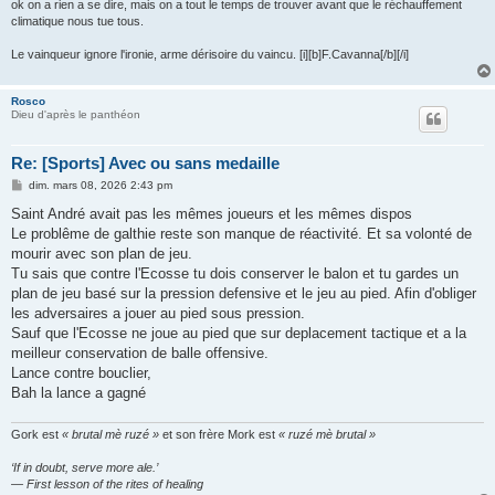
ok on a rien a se dire, mais on a tout le temps de trouver avant que le réchauffement
climatique nous tue tous.
Le vainqueur ignore l'ironie, arme dérisoire du vaincu. [i][b]F.Cavanna[/b][/i]
Rosco
Dieu d'après le panthéon
Re: [Sports] Avec ou sans medaille
M
dim. mars 08, 2026 2:43 pm
e
s
Saint André avait pas les mêmes joueurs et les mêmes dispos
s
Le problême de galthie reste son manque de réactivité. Et sa volonté de
a
g
mourir avec son plan de jeu.
e
Tu sais que contre l'Ecosse tu dois conserver le balon et tu gardes un
plan de jeu basé sur la pression defensive et le jeu au pied. Afin d'obliger
les adversaires a jouer au pied sous pression.
Sauf que l'Ecosse ne joue au pied que sur deplacement tactique et a la
meilleur conservation de balle offensive.
Lance contre bouclier,
Bah la lance a gagné
Gork est
« brutal mè ruzé »
et son frère Mork est
« ruzé mè brutal »
‘If in doubt, serve more ale.’
— First lesson of the rites of healing