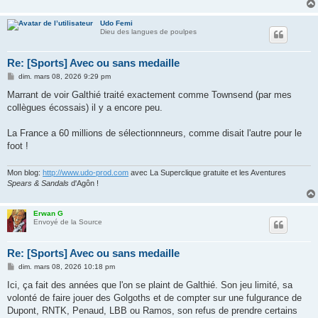
Udo Femi
Dieu des langues de poulpes
Re: [Sports] Avec ou sans medaille
M
dim. mars 08, 2026 9:29 pm
e
s
Marrant de voir Galthié traité exactement comme Townsend (par mes
s
collègues écossais) il y a encore peu.
a
g
e
La France a 60 millions de sélectionnneurs, comme disait l'autre pour le
foot !
Mon blog:
http://www.udo-prod.com
avec La Superclique gratuite et les Aventures
Spears & Sandals
d'Agôn !
Erwan G
Envoyé de la Source
Re: [Sports] Avec ou sans medaille
M
dim. mars 08, 2026 10:18 pm
e
s
Ici, ça fait des années que l'on se plaint de Galthié. Son jeu limité, sa
s
volonté de faire jouer des Golgoths et de compter sur une fulgurance de
a
g
Dupont, RNTK, Penaud, LBB ou Ramos, son refus de prendre certains
e