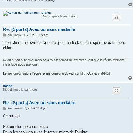
vivien
Dieu d'après le panthéon
Re: [Sports] Avec ou sans medaille
M
dim. mars 01, 2026 10:26 am
e
s
Trop cher mais sympa, a porter pour un look casual sport avec un petit
s
chino.
a
g
e
ok on a rien a se dire, mais on a tout le temps de trouver avant que le réchauffement
climatique nous tue tous.
Le vainqueur ignore l'ironie, arme dérisoire du vaincu. [i][b]F.Cavanna[/b][/i]
Rosco
Dieu d'après le panthéon
Re: [Sports] Avec ou sans medaille
M
sam. mars 07, 2026 3:54 pm
e
s
Ce match
s
a
g
Retour d'un pote sur place
e
Dans les tribunes tu as le retour micro de l'arbitre