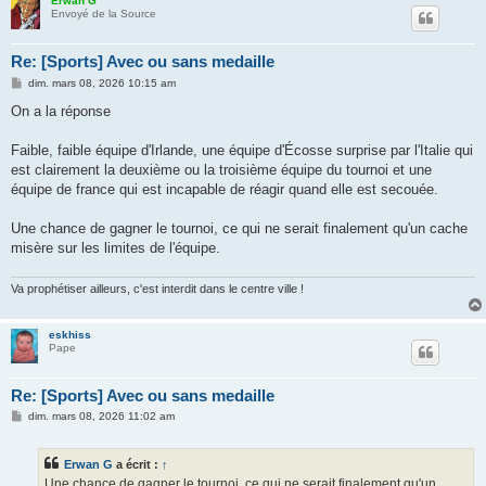
Erwan G
Envoyé de la Source
Re: [Sports] Avec ou sans medaille
M
dim. mars 08, 2026 10:15 am
e
s
On a la réponse
s
a
g
Faible, faible équipe d'Irlande, une équipe d'Écosse surprise par l'Italie qui
e
est clairement la deuxième ou la troisième équipe du tournoi et une
équipe de france qui est incapable de réagir quand elle est secouée.
Une chance de gagner le tournoi, ce qui ne serait finalement qu'un cache
misère sur les limites de l'équipe.
Va prophétiser ailleurs, c'est interdit dans le centre ville !
eskhiss
Pape
Re: [Sports] Avec ou sans medaille
M
dim. mars 08, 2026 11:02 am
e
s
s
Erwan G
a écrit :
↑
a
g
Une chance de gagner le tournoi, ce qui ne serait finalement qu'un