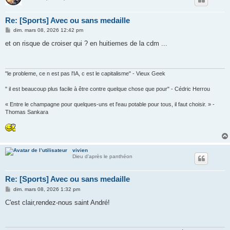
Re: [Sports] Avec ou sans medaille
M
dim. mars 08, 2026 12:42 pm
e
s
et on risque de croiser qui ? en huitiemes de la cdm ...
s
a
g
e
"le probleme, ce n est pas l'IA, c est le capitalisme" - Vieux Geek
" il est beaucoup plus facile à être contre quelque chose que pour" - Cédric Herrou
« Entre le champagne pour quelques-uns et l'eau potable pour tous, il faut choisir. » -
Thomas Sankara
vivien
Dieu d'après le panthéon
Re: [Sports] Avec ou sans medaille
M
dim. mars 08, 2026 1:32 pm
e
s
C'est clair,rendez-nous saint André!
s
a
g
e