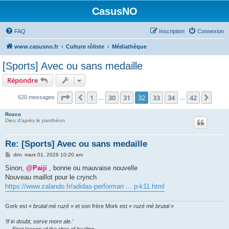
CasusNO
FAQ
Inscription
Connexion
www.casusno.fr
Culture rôliste
Médiathèque
[Sports] Avec ou sans medaille
Répondre
Page
32
sur
42
1
30
31
32
33
34
42
Précédent
Suiv
620 messages
…
…
Rosco
Dieu d'après le panthéon
Re: [Sports] Avec ou sans medaille
M
dim. mars 01, 2026 10:20 am
e
s
Sinon,
@Paiji
, bonne ou mauvaise nouvelle
s
Nouveau maillot pour le crynch
a
g
https://www.zalando.fr/adidas-performan ... p-k11.html
e
Gork est
« brutal mè ruzé »
et son frère Mork est
« ruzé mè brutal »
‘If in doubt, serve more ale.’
— First lesson of the rites of healing