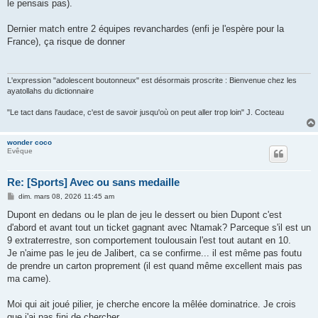
le pensais pas).
Dernier match entre 2 équipes revanchardes (enfi je l'espère pour la
France), ça risque de donner
L'expression "adolescent boutonneux" est désormais proscrite : Bienvenue chez les
ayatollahs du dictionnaire
"Le tact dans l'audace, c'est de savoir jusqu'où on peut aller trop loin" J. Cocteau
wonder coco
Evêque
Re: [Sports] Avec ou sans medaille
M
dim. mars 08, 2026 11:45 am
e
s
Dupont en dedans ou le plan de jeu le dessert ou bien Dupont c'est
s
d'abord et avant tout un ticket gagnant avec Ntamak? Parceque s'il est un
a
g
9 extraterrestre, son comportement toulousain l'est tout autant en 10.
e
Je n'aime pas le jeu de Jalibert, ca se confirme... il est même pas foutu
de prendre un carton proprement (il est quand même excellent mais pas
ma came).
Moi qui ait joué pilier, je cherche encore la mêlée dominatrice. Je crois
que j'ai pas fini de chercher.