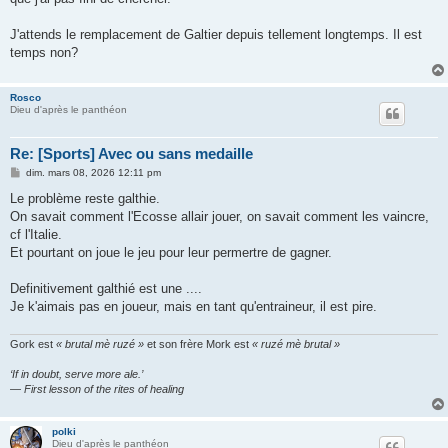
J'attends le remplacement de Galtier depuis tellement longtemps. Il est
temps non?
Rosco
Dieu d'après le panthéon
Re: [Sports] Avec ou sans medaille
M
dim. mars 08, 2026 12:11 pm
e
s
Le problème reste galthie.
s
On savait comment l'Ecosse allair jouer, on savait comment les vaincre,
a
g
cf l'Italie.
e
Et pourtant on joue le jeu pour leur permertre de gagner.
Definitivement galthié est une ....
Je k'aimais pas en joueur, mais en tant qu'entraineur, il est pire.
Gork est
« brutal mè ruzé »
et son frère Mork est
« ruzé mè brutal »
‘If in doubt, serve more ale.’
— First lesson of the rites of healing
polki
Dieu d'après le panthéon