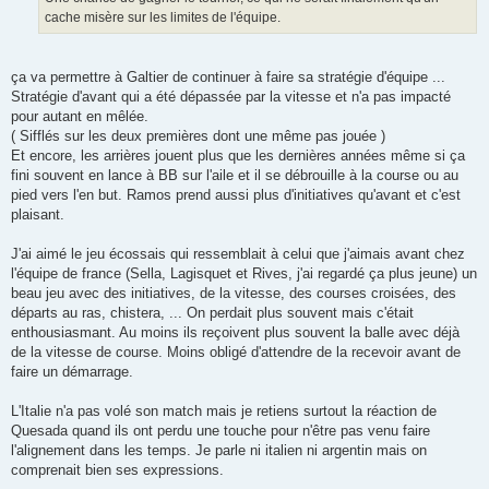
e
cache misère sur les limites de l'équipe.
ça va permettre à Galtier de continuer à faire sa stratégie d'équipe ...
Stratégie d'avant qui a été dépassée par la vitesse et n'a pas impacté
pour autant en mêlée.
( Sifflés sur les deux premières dont une même pas jouée )
Et encore, les arrières jouent plus que les dernières années même si ça
fini souvent en lance à BB sur l'aile et il se débrouille à la course ou au
pied vers l'en but. Ramos prend aussi plus d'initiatives qu'avant et c'est
plaisant.
J'ai aimé le jeu écossais qui ressemblait à celui que j'aimais avant chez
l'équipe de france (Sella, Lagisquet et Rives, j'ai regardé ça plus jeune) un
beau jeu avec des initiatives, de la vitesse, des courses croisées, des
départs au ras, chistera, ... On perdait plus souvent mais c'était
enthousiasmant. Au moins ils reçoivent plus souvent la balle avec déjà
de la vitesse de course. Moins obligé d'attendre de la recevoir avant de
faire un démarrage.
L'Italie n'a pas volé son match mais je retiens surtout la réaction de
Quesada quand ils ont perdu une touche pour n'être pas venu faire
l'alignement dans les temps. Je parle ni italien ni argentin mais on
comprenait bien ses expressions.