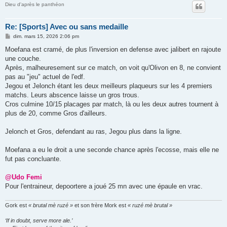
Dieu d'après le panthéon
Re: [Sports] Avec ou sans medaille
M
dim. mars 15, 2026 2:06 pm
e
s
Moefana est cramé, de plus l'inversion en defense avec jalibert en rajoute
s
une couche.
a
g
Après, malheuresement sur ce match, on voit qu'Olivon en 8, ne convient
e
pas au "jeu" actuel de l'edf.
Jegou et Jelonch étant les deux meilleurs plaqueurs sur les 4 premiers
matchs. Leurs abscence laisse un gros trous.
Cros culmine 10/15 placages par match, là ou les deux autres tournent à
plus de 20, comme Gros d'ailleurs.
Jelonch et Gros, defendant au ras, Jegou plus dans la ligne.
Moefana a eu le droit a une seconde chance après l'ecosse, mais elle ne
fut pas concluante.
@Udo Femi
Pour l'entraineur, depoortere a joué 25 mn avec une épaule en vrac.
Gork est
« brutal mè ruzé »
et son frère Mork est
« ruzé mè brutal »
‘If in doubt, serve more ale.’