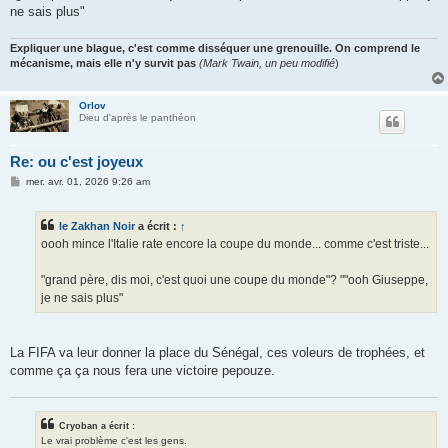
e
ne sais plus"
Expliquer une blague, c'est comme disséquer une grenouille. On comprend le
mécanisme, mais elle n'y survit pas
(Mark Twain, un peu modifié
)
Orlov
Dieu d'après le panthéon
Re: ou c'est joyeux
M
mer. avr. 01, 2026 9:26 am
e
s
s
le Zakhan Noir
a écrit :
↑
a
g
oooh mince l'Italie rate encore la coupe du monde... comme c'est triste...
e
"grand père, dis moi, c'est quoi une coupe du monde"? ""ooh Giuseppe,
je ne sais plus"
La FIFA va leur donner la place du Sénégal, ces voleurs de trophées, et
comme ça ça nous fera une victoire pepouze.
Cryoban a écrit :
Le vrai problème c'est les gens.