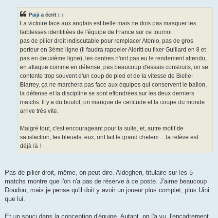
s
s
Paiji
a écrit :
↑
a
g
La victoire face aux anglais est belle mais ne dois pas masquer les
e
faiblesses identifiées de l'équipe de France sur ce tournoi :
pas de pilier droit indiscutable pour remplacer Atonio, pas de gros
porteur en 3ème ligne (il faudra rappeler Aldritt ou fixer Guillard en 8 et
pas en deuxième ligne), les centres n'ont pas eu le rendement attendu,
en attaque comme en défense, pas beaucoup d'essais construits, on se
contente trop souvent d'un coup de pied et de la vitesse de Bielle-
Biarrey, ça ne marchera pas face aux équipes qui conservent le ballon,
la défense et la discipline se sont effondrées sur les deux derniers
matchs. Il y a du boulot, on manque de certitude et la coupe du monde
arrive très vite.
Malgré tout, c'est encourageant pour la suite, et, autre motif de
satisfaction, les bleuets, eux, ont fait le grand chelem ... la relève est
déjà là !
Pas de pilier droit, même, on peut dire. Aldegheri, titulaire sur les 5
matchs montre que l'on n'a pas de réserve à ce poste. J'aime beaucoup
Doudou, mais je pense qu'il doit y avoir un joueur plus complet, plus Uini
que lui.
Et un souci dans la conception d'équipe. Autant, on l'a vu, l'encadrement