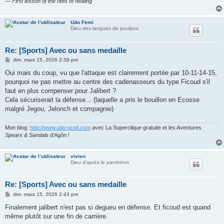
— First lesson of the rites of healing
Udo Femi
Dieu des langues de poulpes
Re: [Sports] Avec ou sans medaille
M
dim. mars 15, 2026 2:39 pm
e
s
Oui mais du coup, vu que l'attaque est clairement portée par 10-11-14-15,
s
pourquoi ne pas mettre au centre des cadenasseurs du type Ficoud s'il
a
g
faut en plus compenser pour Jalibert ?
e
Cela sécuriserait la défense... (laquelle a pris le bouillon en Ecosse
malgré Jegou, Jelonch et compagnie)
Mon blog:
http://www.udo-prod.com
avec La Superclique gratuite et les Aventures
Spears & Sandals
d'Agôn !
vivien
Dieu d'après le panthéon
Re: [Sports] Avec ou sans medaille
M
dim. mars 15, 2026 2:43 pm
e
s
Finalement jalibert n'est pas si degueu en défense. Et ficoud est quand
s
même plutôt sur une fin de carrière.
a
g