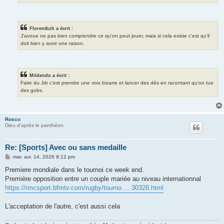
Florentbzh a écrit :
J'avoue ne pas bien comprendre ce qu'on peut jouer, mais si cela existe c'est qu'il
doit bien y avoir une raison.
Mildendo a écrit :
Faire du Jdr c'est prendre une voix bizarre et lancer des dés en racontant qu'on tue
des gobs.
Rosco
Dieu d'après le panthéon
Re: [Sports] Avec ou sans medaille
M
mar. avr. 14, 2026 9:12 pm
e
s
Premiere mondiale dans le tournoi ce week end.
s
Première opposition entre un couple mariée au niveau internationnal
a
g
https://rmcsport.bfmtv.com/rugby/tourno ... 30328.html
e
L'acceptation de l'autre, c'est aussi cela