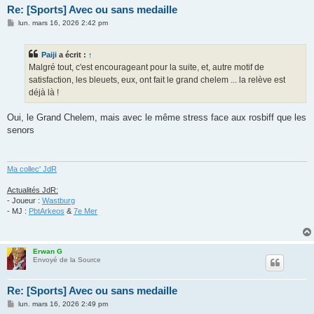
Re: [Sports] Avec ou sans medaille
M
lun. mars 16, 2026 2:42 pm
e
s
s
Paiji
a écrit :
↑
a
g
Malgré tout, c'est encourageant pour la suite, et, autre motif de
e
satisfaction, les bleuets, eux, ont fait le grand chelem ... la relève est
déjà là !
Oui, le Grand Chelem, mais avec le même stress face aux rosbiff que les
senors
Ma collec' JdR
Actualités JdR:
- Joueur :
Wastburg
- MJ :
PbtArkeos
&
7e Mer
Erwan G
Envoyé de la Source
Re: [Sports] Avec ou sans medaille
M
lun. mars 16, 2026 2:49 pm
e