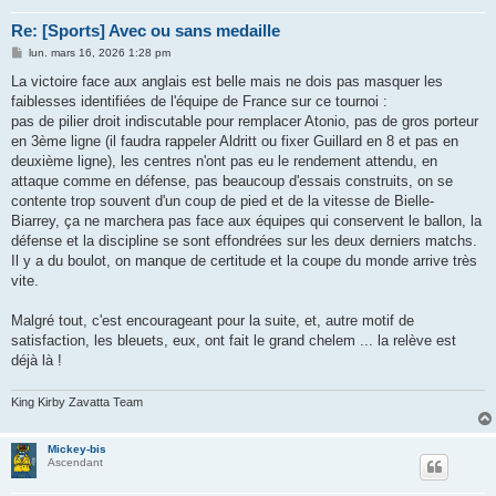
Re: [Sports] Avec ou sans medaille
M
lun. mars 16, 2026 1:28 pm
e
s
La victoire face aux anglais est belle mais ne dois pas masquer les
s
faiblesses identifiées de l'équipe de France sur ce tournoi :
a
g
pas de pilier droit indiscutable pour remplacer Atonio, pas de gros porteur
e
en 3ème ligne (il faudra rappeler Aldritt ou fixer Guillard en 8 et pas en
deuxième ligne), les centres n'ont pas eu le rendement attendu, en
attaque comme en défense, pas beaucoup d'essais construits, on se
contente trop souvent d'un coup de pied et de la vitesse de Bielle-
Biarrey, ça ne marchera pas face aux équipes qui conservent le ballon, la
défense et la discipline se sont effondrées sur les deux derniers matchs.
Il y a du boulot, on manque de certitude et la coupe du monde arrive très
vite.
Malgré tout, c'est encourageant pour la suite, et, autre motif de
satisfaction, les bleuets, eux, ont fait le grand chelem ... la relève est
déjà là !
King Kirby Zavatta Team
Mickey-bis
Ascendant