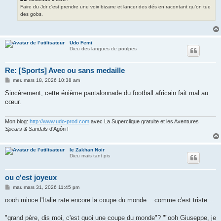
Faire du Jdr c'est prendre une voix bizarre et lancer des dés en racontant qu'on tue
des gobs.
Udo Femi
Dieu des langues de poulpes
Re: [Sports] Avec ou sans medaille
M
mer. mars 18, 2026 10:38 am
e
s
Sincèrement, cette énième pantalonnade du football africain fait mal au
s
cœur.
a
g
e
Mon blog:
http://www.udo-prod.com
avec La Superclique gratuite et les Aventures
Spears & Sandals
d'Agôn !
le Zakhan Noir
Dieu mais tant pis
ou c'est joyeux
M
mar. mars 31, 2026 11:45 pm
e
s
oooh mince l'Italie rate encore la coupe du monde... comme c'est triste...
s
a
g
"grand père, dis moi, c'est quoi une coupe du monde"? ""ooh Giuseppe, je