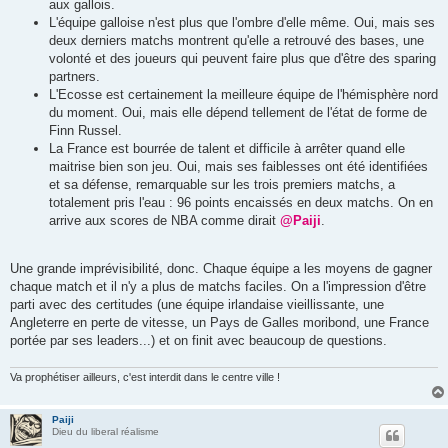
aux gallois.
L'équipe galloise n'est plus que l'ombre d'elle même. Oui, mais ses
deux derniers matchs montrent qu'elle a retrouvé des bases, une
volonté et des joueurs qui peuvent faire plus que d'être des sparing
partners.
L'Ecosse est certainement la meilleure équipe de l'hémisphère nord
du moment. Oui, mais elle dépend tellement de l'état de forme de
Finn Russel.
La France est bourrée de talent et difficile à arrêter quand elle
maitrise bien son jeu. Oui, mais ses faiblesses ont été identifiées
et sa défense, remarquable sur les trois premiers matchs, a
totalement pris l'eau : 96 points encaissés en deux matchs. On en
arrive aux scores de NBA comme dirait
@Paiji
.
Une grande imprévisibilité, donc. Chaque équipe a les moyens de gagner
chaque match et il n'y a plus de matchs faciles. On a l'impression d'être
parti avec des certitudes (une équipe irlandaise vieillissante, une
Angleterre en perte de vitesse, un Pays de Galles moribond, une France
portée par ses leaders...) et on finit avec beaucoup de questions.
Va prophétiser ailleurs, c'est interdit dans le centre ville !
Paiji
Dieu du liberal réalisme