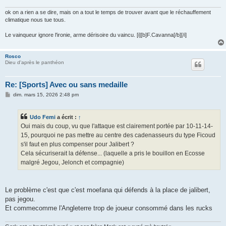
e
ok on a rien a se dire, mais on a tout le temps de trouver avant que le réchauffement
climatique nous tue tous.
Le vainqueur ignore l'ironie, arme dérisoire du vaincu. [i][b]F.Cavanna[/b][/i]
Rosco
Dieu d'après le panthéon
Re: [Sports] Avec ou sans medaille
M
dim. mars 15, 2026 2:48 pm
e
s
s
Udo Femi
a écrit :
↑
a
g
Oui mais du coup, vu que l'attaque est clairement portée par 10-11-14-
e
15, pourquoi ne pas mettre au centre des cadenasseurs du type Ficoud
s'il faut en plus compenser pour Jalibert ?
Cela sécuriserait la défense... (laquelle a pris le bouillon en Ecosse
malgré Jegou, Jelonch et compagnie)
Le problème c'est que c'est moefana qui défends à la place de jalibert,
pas jegou.
Et commecomme l'Angleterre trop de joueur consommé dans les rucks