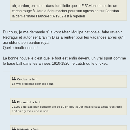
ah, pardon, on me dit dans l'oreillette que la FIFA vient de mettre un
carton rouge à Harald Schumacher pour son agression sur Battiston...
la demie finale France-RFA 1982 est à rejouer!
Du coup, je me demande s'ils vont fêter l'équipe nationale, faire revenir
Redragui et autoriser Brahim Diaz à rentrer pour les vacances après qu'il
aie obtenu son pardon royal.
Quelle bouffonnerie !
La bonne nouvelle c'est que le foot est enfin devenu un vrai sport comme
le base ball dans les années 1910-1920, le catch ou le cricket.
Cryoban a écrit :
Le vrai problème c'est les gens.
Florentbzh a écrit :
J'avoue ne pas bien comprendre ce qu'on peut jouer, mais si cela existe c'est qu'il
doit bien y avoir une raison.
Mildendo a écrit :