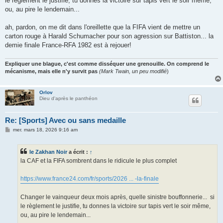
le règlement le justifie, tu donnes la victoire sur tapis vert le soir même,
ou, au pire le lendemain...
ah, pardon, on me dit dans l'oreillette que la FIFA vient de mettre un
carton rouge à Harald Schumacher pour son agression sur Battiston... la
demie finale France-RFA 1982 est à rejouer!
Expliquer une blague, c'est comme disséquer une grenouille. On comprend le
mécanisme, mais elle n'y survit pas
(Mark Twain, un peu modifié
)
Orlov
Dieu d'après le panthéon
Re: [Sports] Avec ou sans medaille
M
mer. mars 18, 2026 9:16 am
e
s
s
le Zakhan Noir
a écrit :
↑
a
g
la CAF et la FIFA sombrent dans le ridicule le plus complet
e
https://www.france24.com/fr/sports/2026 ... -la-finale
Changer le vainqueur deux mois après, quelle sinistre bouffonnerie... si
le règlement le justifie, tu donnes la victoire sur tapis vert le soir même,
ou, au pire le lendemain...