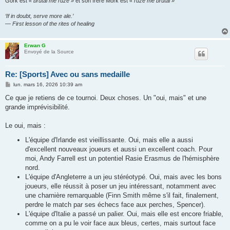
Gork est
« brutal mè ruzé »
et son frère Mork est
« ruzé mè brutal »
‘If in doubt, serve more ale.’
— First lesson of the rites of healing
Erwan G
Envoyé de la Source
Re: [Sports] Avec ou sans medaille
M
lun. mars 16, 2026 10:39 am
e
s
Ce que je retiens de ce tournoi. Deux choses. Un "oui, mais" et une
s
grande imprévisibilité.
a
g
e
Le oui, mais :
L'équipe d'Irlande est vieillissante. Oui, mais elle a aussi
d'excellent nouveaux joueurs et aussi un excellent coach. Pour
moi, Andy Farrell est un potentiel Rasie Erasmus de l'hémisphère
nord.
L'équipe d'Angleterre a un jeu stéréotypé. Oui, mais avec les bons
joueurs, elle réussit à poser un jeu intéressant, notamment avec
une charnière remarquable (Finn Smith même s'il fait, finalement,
perdre le match par ses échecs face aux perches, Spencer).
L'équipe d'Italie a passé un palier. Oui, mais elle est encore friable,
comme on a pu le voir face aux bleus, certes, mais surtout face