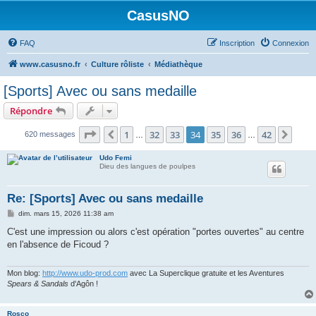
CasusNO
FAQ
Inscription
Connexion
www.casusno.fr
Culture rôliste
Médiathèque
[Sports] Avec ou sans medaille
Répondre
Page
34
sur
42
1
32
33
34
35
36
42
Précédent
Suiv
620 messages
…
…
Udo Femi
Dieu des langues de poulpes
Re: [Sports] Avec ou sans medaille
M
dim. mars 15, 2026 11:38 am
e
s
C'est une impression ou alors c'est opération "portes ouvertes" au centre
s
en l'absence de Ficoud ?
a
g
e
Mon blog:
http://www.udo-prod.com
avec La Superclique gratuite et les Aventures
Spears & Sandals
d'Agôn !
Rosco