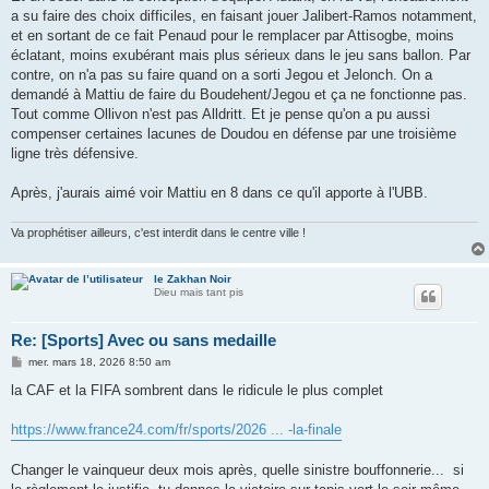
a su faire des choix difficiles, en faisant jouer Jalibert-Ramos notamment,
et en sortant de ce fait Penaud pour le remplacer par Attisogbe, moins
éclatant, moins exubérant mais plus sérieux dans le jeu sans ballon. Par
contre, on n'a pas su faire quand on a sorti Jegou et Jelonch. On a
demandé à Mattiu de faire du Boudehent/Jegou et ça ne fonctionne pas.
Tout comme Ollivon n'est pas Alldritt. Et je pense qu'on a pu aussi
compenser certaines lacunes de Doudou en défense par une troisième
ligne très défensive.
Après, j'aurais aimé voir Mattiu en 8 dans ce qu'il apporte à l'UBB.
Va prophétiser ailleurs, c'est interdit dans le centre ville !
le Zakhan Noir
Dieu mais tant pis
Re: [Sports] Avec ou sans medaille
M
mer. mars 18, 2026 8:50 am
e
s
la CAF et la FIFA sombrent dans le ridicule le plus complet
s
a
g
https://www.france24.com/fr/sports/2026 ... -la-finale
e
Changer le vainqueur deux mois après, quelle sinistre bouffonnerie... si