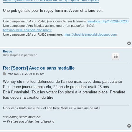
s
a
g
Une pub géniale pour le rugby féminin. A voir et à faire voir.
e
Une campagne L5A sur Roll20 (récit complet sur le forum):
viewtopic.php?f=32&t=38230
Une campagne d'Ars Magica au long cours (en pause/terminée):
http://nouvelle-calebais.blogspot.fr
Une campagne L5A sur Roll20 (terminée):
https://choshizennotabi.blogspot.com
Rosco
Dieu d'après le panthéon
Re: [Sports] Avec ou sans medaille
M
mar. avr. 21, 2026 8:40 am
e
s
Wemby elu meilleur defenseur de l'année mais avec deux particularité
s
Plus jeune joueur jamais élu, 22 ans le precedant avait 23 ans
a
g
Et à l'unanimité. Tout les votant l'on placé à la première place. Première
e
fois depuis la création du titre
Gork est
« brutal mè ruzé »
et son frère Mork est
« ruzé mè brutal »
‘If in doubt, serve more ale.’
— First lesson of the rites of healing