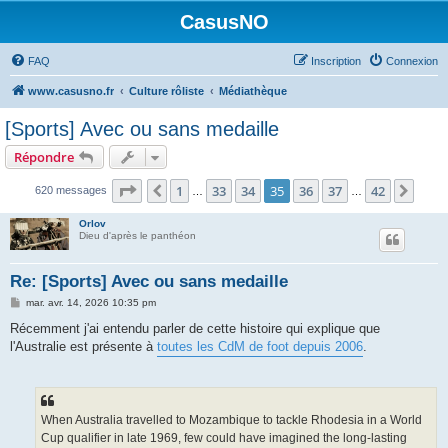
CasusNO
FAQ
Inscription
Connexion
www.casusno.fr
Culture rôliste
Médiathèque
[Sports] Avec ou sans medaille
Répondre
Page
35
sur
42
1
33
34
35
36
37
42
Précédent
Suiv
620 messages
…
…
Orlov
Dieu d'après le panthéon
Re: [Sports] Avec ou sans medaille
M
mar. avr. 14, 2026 10:35 pm
e
s
Récemment j'ai entendu parler de cette histoire qui explique que
s
l'Australie est présente à
toutes les CdM de foot depuis 2006
.
a
g
e
When Australia travelled to Mozambique to tackle Rhodesia in a World
Cup qualifier in late 1969, few could have imagined the long-lasting