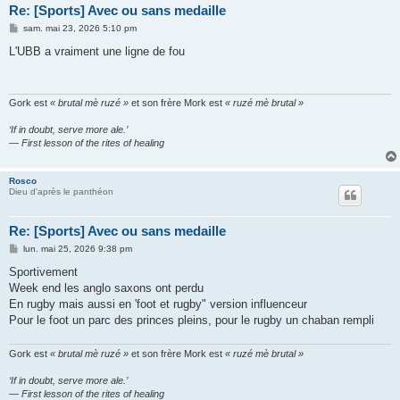
Re: [Sports] Avec ou sans medaille
M
sam. mai 23, 2026 5:10 pm
e
s
L'UBB a vraiment une ligne de fou
s
a
g
e
Gork est
« brutal mè ruzé »
et son frère Mork est
« ruzé mè brutal »
‘If in doubt, serve more ale.’
— First lesson of the rites of healing
Rosco
Dieu d'après le panthéon
Re: [Sports] Avec ou sans medaille
M
lun. mai 25, 2026 9:38 pm
e
s
Sportivement
s
Week end les anglo saxons ont perdu
a
g
En rugby mais aussi en 'foot et rugby" version influenceur
e
Pour le foot un parc des princes pleins, pour le rugby un chaban rempli
Gork est
« brutal mè ruzé »
et son frère Mork est
« ruzé mè brutal »
‘If in doubt, serve more ale.’
— First lesson of the rites of healing