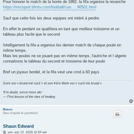
Pour honorer le match de la honte de 1982, la fifa organise la revanche
a
g
https://rmcsport.bfmtv.com/football/cou ... 90501.html
e
Sauf que cette fois les deux equipes ont intéré à perdre.
En effet le perdant se qualifiera en tant que meilleur troisieme et un
tableau plus facile que le second.
Intelligament la fifa a organise les dernier match de chaque poule en
même temps.
Mais les poules ne se jouant pas en même temps, l'autriche et l algerie
connaitrons le tableau du second et troisieme de leur poule.
Bref un joyeux bordel, et la fifa veut une cmd à 60 pays
Gork est
« brutal mè ruzé »
et son frère Mork est
« ruzé mè brutal »
‘If in doubt, serve more ale.’
— First lesson of the rites of healing
Rosco
Dieu d'après le panthéon
Shaun Edward
M
ven. juin 12, 2026 11:50 am