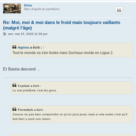
Orlov
Dieu d'après le panthéon
Re: Moi, moi & moi dans le froid mais toujours vaillants
(malgré l'âge)
M
ven. mai 15, 2026 11:39 pm
e
s
s
legnou
a écrit :
↑
a
g
Tout le monde va s'en foutre mais Sochaux monte en Ligue 2.
e
Et Bastia descend ...
Cryoban a écrit :
Le vrai problème c'est les gens.
Florentbzh a écrit :
J'avoue ne pas bien comprendre ce qu'on peut jouer, mais si cela existe c'est qu'il
doit bien y avoir une raison.