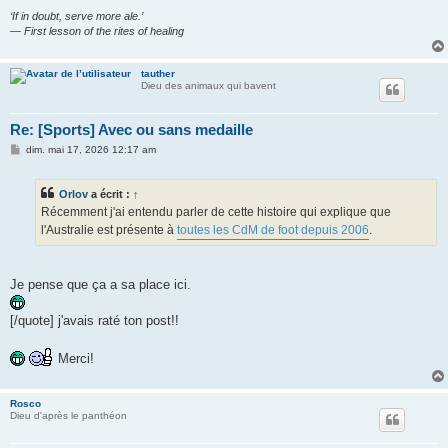
‘If in doubt, serve more ale.’
— First lesson of the rites of healing
tauther
Dieu des animaux qui bavent
Re: [Sports] Avec ou sans medaille
M
dim. mai 17, 2026 12:17 am
e
s
s
Orlov
a écrit :
↑
a
g
Récemment j'ai entendu parler de cette histoire qui explique que
e
l'Australie est présente à
toutes les CdM de foot depuis 2006
.
Je pense que ça a sa place ici.
[/quote] j'avais raté ton post!!
Merci!
Rosco
Dieu d'après le panthéon