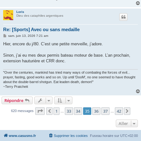
Loris
Dieu des cataphiles argentiques
Re: [Sports] Avec ou sans medaille
M
sam. juin 13, 2026 7:21 am
e
s
Hier, encore du j/80. C’est une petite merveille, j’adore.
s
a
g
Sinon, j’ai eu mes deux permis bateau moteur de base. L’an prochain,
e
extension hauturière et CRR donc.
"Over the centuries, mankind has tried many ways of combating the forces of evil...
prayer, fasting, good works and so on. Up until 'DooM', no one seemed to have thought
about the double-barrel shotgun. Eat leaden death, demon!"
~Terry Pratchett
Répondre
Page
35
sur
42
1
33
34
35
36
37
42
Précédent
Suiv
620 messages
…
…
Aller
www.casusno.fr
Supprimer les cookies
Fuseau horaire sur
UTC+02:00