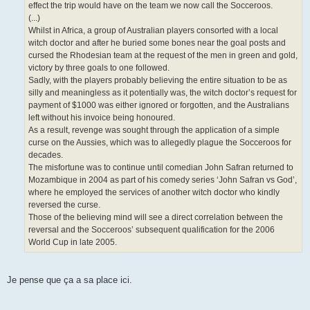
effect the trip would have on the team we now call the Socceroos.
(...)
Whilst in Africa, a group of Australian players consorted with a local
witch doctor and after he buried some bones near the goal posts and
cursed the Rhodesian team at the request of the men in green and gold,
victory by three goals to one followed.
Sadly, with the players probably believing the entire situation to be as
silly and meaningless as it potentially was, the witch doctor’s request for
payment of $1000 was either ignored or forgotten, and the Australians
left without his invoice being honoured.
As a result, revenge was sought through the application of a simple
curse on the Aussies, which was to allegedly plague the Socceroos for
decades.
The misfortune was to continue until comedian John Safran returned to
Mozambique in 2004 as part of his comedy series ‘John Safran vs God’,
where he employed the services of another witch doctor who kindly
reversed the curse.
Those of the believing mind will see a direct correlation between the
reversal and the Socceroos’ subsequent qualification for the 2006
World Cup in late 2005.
Je pense que ça a sa place ici.