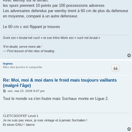
Avec wemby sur le terrain,
e
les spurs prennent 10 points par 100 possessions adverses
Les adversaires defendus par wemby tirent à 60 cm de plus du defenseur
en moyenne, comparé à un autre defenseur.
Le 60 cm c est flippant je trouves
Gork est
« brutal mè ruzé »
et son frère Mork est
« ruzé mè brutal »
‘If in doubt, serve more ale.’
— First lesson of the rites of healing
legnou
Dieu des jeunes à casquette
Re: Moi, moi & moi dans le froid mais toujours vaillants
(malgré l'âge)
M
ven. mai 15, 2026 9:47 pm
e
s
Tout le monde va s'en foutre mais Sochaux monte en Ligue 2.
s
a
g
e
CLETCSOOFEF Level 1
Je ne suis pas vieux, je suis vintage et à jamais Sochalien !
Et sinon GNU ! :bierre: