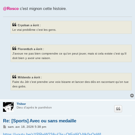
@Rosco
c'est mignon cette histoire.
Cryoban a écrit :
Le vrai problème c'est les gens.
Florentbzh a écrit :
J'avoue ne pas bien comprendre ce qu'on peut jouer, mais si cela existe c'est qu'il
doit bien y avoir une raison.
Mildendo a écrit :
Faire du Jdr c'est prendre une voix bizarre et lancer des dés en racontant qu'on tue
des gobs.
Thibor
Dieu d'après le panthéon
Re: [Sports] Avec ou sans medaille
M
sam. avr. 18, 2026 5:38 pm
e
s
https://youtu.be/zYPRwW23AuI?is=QtFqI6O-Nk0vQqWI