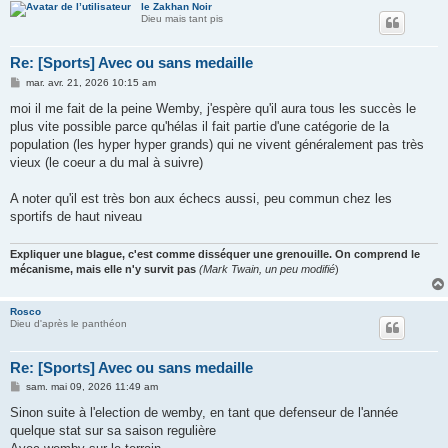
le Zakhan Noir
Dieu mais tant pis
Re: [Sports] Avec ou sans medaille
M
mar. avr. 21, 2026 10:15 am
e
s
moi il me fait de la peine Wemby, j'espère qu'il aura tous les succès le
s
plus vite possible parce qu'hélas il fait partie d'une catégorie de la
a
g
population (les hyper hyper grands) qui ne vivent généralement pas très
e
vieux (le coeur a du mal à suivre)
A noter qu'il est très bon aux échecs aussi, peu commun chez les
sportifs de haut niveau
Expliquer une blague, c'est comme disséquer une grenouille. On comprend le
mécanisme, mais elle n'y survit pas
(Mark Twain, un peu modifié
)
Rosco
Dieu d'après le panthéon
Re: [Sports] Avec ou sans medaille
M
sam. mai 09, 2026 11:49 am
e
s
Sinon suite à l'election de wemby, en tant que defenseur de l'année
s
quelque stat sur sa saison regulière
a
g