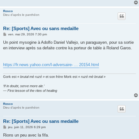
Rosco
Dieu d'après le panthéon
Re: [Sports] Avec ou sans medaille
M
ven. mai 29, 2026 7:30 pm
e
s
Un point mysogine à Adolfo Daniel Vallejo, un paraguayen, pour sa sortie
s
en interview après sa defaite contre ka porteur de table à Roland Garos.
a
g
e
https://fr.news.yahoo.com/l-adversaire- ... 20154.html
Gork est
« brutal mè ruzé »
et son frère Mork est
« ruzé mè brutal »
‘If in doubt, serve more ale.’
— First lesson of the rites of healing
Rosco
Dieu d'après le panthéon
Re: [Sports] Avec ou sans medaille
M
jeu. juin 11, 2026 6:29 pm
e
s
Rions un peu avec la fifa.
s