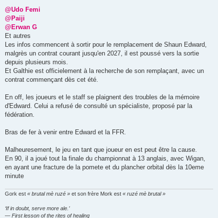
e
s
@Udo Femi
s
@Paiji
a
g
@Erwan G
e
Et autres
Les infos commencent à sortir pour le remplacement de Shaun Edward,
malgrès un contrat courant jusqu'en 2027, il est poussé vers la sortie
depuis plusieurs mois.
Et Galthie est officielement à la recherche de son remplaçant, avec un
contrat commençant dès cet été.
En off, les joueurs et le staff se plaignent des troubles de la mémoire
d'Edward. Celui a refusé de consulté un spécialiste, proposé par la
fédération.
Bras de fer à venir entre Edward et la FFR.
Malheuresement, le jeu en tant que joueur en est peut être la cause.
En 90, il a joué tout la finale du championnat à 13 anglais, avec Wigan,
en ayant une fracture de la pomete et du plancher orbital dès la 10eme
minute
Gork est
« brutal mè ruzé »
et son frère Mork est
« ruzé mè brutal »
‘If in doubt, serve more ale.’
— First lesson of the rites of healing