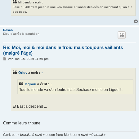
Mildendo a écrit :
Faire du Jdr c'est prendre une voix bizarre et lancer des dés en racontant qu'on tue
des gobs.
Rosco
Dieu d'après le panthéon
Re: Moi, moi & moi dans le froid mais toujours vaillants
(malgré l'âge)
M
ven. mai 15, 2026 11:50 pm
e
s
s
Orlov
a écrit :
↑
a
g
e
legnou
a écrit :
↑
Tout le monde va s'en foutre mais Sochaux monte en Ligue 2.
Et Bastia descend ...
Comme leurs tribune
Gork est
« brutal mè ruzé »
et son frère Mork est
« ruzé mè brutal »