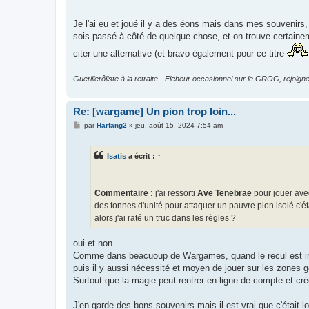
Je l'ai eu et joué il y a des éons mais dans mes souvenirs,
sois passé à côté de quelque chose, et on trouve certainem
citer une alternative (et bravo également pour ce titre
Guerillerôliste à la retraite - Ficheur occasionnel sur le GROG, rejoigne
Re: [wargame] Un pion trop loin...
M
par
Harfang2
»
jeu. août 15, 2024 7:54 am
e
s
s
Isatis
a écrit :
↑
a
g
e
Commentaire :
j'ai ressorti
Ave Tenebrae
pour jouer avec
des tonnes d'unité pour attaquer un pauvre pion isolé c'ét
alors j'ai raté un truc dans les règles ?
oui et non.
Comme dans beacuoup de Wargames, quand le recul est impos
puis il y aussi nécessité et moyen de jouer sur les zones 
Surtout que la magie peut rentrer en ligne de compte et cré
J'en garde des bons souvenirs mais il est vrai que c'était l