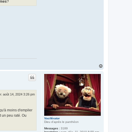
mmes
?
H
a
u
t
r. août 14, 2024 3:26 pm
 qu'à moins d'empiler
t un peu raté. Ou
Vociférator
Dieu d'après le panthéon
Messages :
3189
Inscription :
sam. déc. 11, 2010 8:55 pm