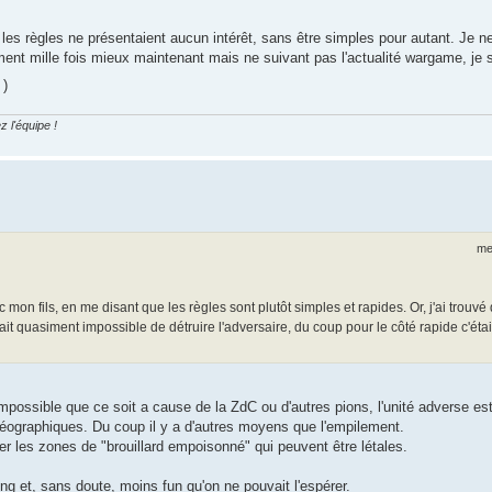
 les règles ne présentaient aucun intérêt, sans être simples pour autant. Je 
ent mille fois mieux maintenant mais ne suivant pas l'actualité wargame, je 
)
z l'équipe !
me
 mon fils, en me disant que les règles sont plutôt simples et rapides. Or, j'ai trouvé
ait quasiment impossible de détruire l'adversaire, du coup pour le côté rapide c'étai
sible que ce soit a cause de la ZdC ou d'autres pions, l'unité adverse est, 
géographiques. Du coup il y a d'autres moyens que l'empilement.
er les zones de "brouillard empoisonné" qui peuvent être létales.
ong et, sans doute, moins fun qu'on ne pouvait l'espérer.