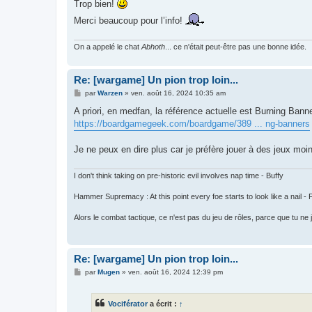
Trop bien!
Merci beaucoup pour l’info!
On a appelé le chat
Abhoth
... ce n'était peut-être pas une bonne idée.
Re: [wargame] Un pion trop loin...
M
par
Warzen
»
ven. août 16, 2024 10:35 am
e
s
A priori, en medfan, la référence actuelle est Burning Bann
s
https://boardgamegeek.com/boardgame/389 ... ng-banners
a
g
e
Je ne peux en dire plus car je préfère jouer à des jeux mo
I don't think taking on pre-historic evil involves nap time - Buffy
Hammer Supremacy : At this point every foe starts to look like a nail -
Alors le combat tactique, ce n'est pas du jeu de rôles, parce que tu n
Re: [wargame] Un pion trop loin...
M
par
Mugen
»
ven. août 16, 2024 12:39 pm
e
s
s
Vociférator
a écrit :
↑
a