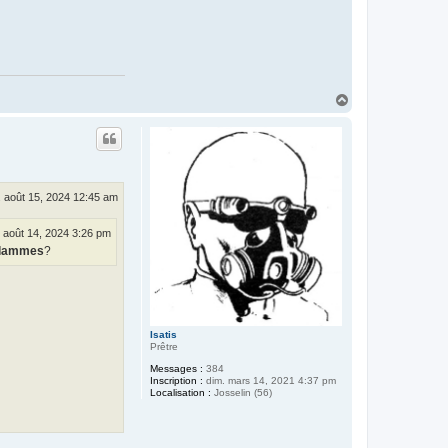
r
H
a
r
f
a
n
g
H
2
a
u
t
. août 15, 2024 12:45 am
 août 14, 2024 3:26 pm
 Flammes
?
Isatis
Prêtre
Messages :
384
Inscription :
dim. mars 14, 2021 4:37 pm
Localisation :
Josselin (56)