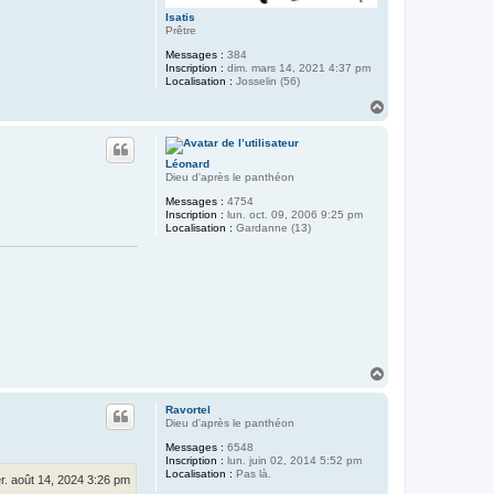
Isatis
Prêtre
Messages :
384
Inscription :
dim. mars 14, 2021 4:37 pm
Localisation :
Josselin (56)
H
a
u
t
Léonard
Dieu d'après le panthéon
Messages :
4754
Inscription :
lun. oct. 09, 2006 9:25 pm
Localisation :
Gardanne (13)
H
a
u
Ravortel
t
Dieu d'après le panthéon
Messages :
6548
Inscription :
lun. juin 02, 2014 5:52 pm
Localisation :
Pas là.
r. août 14, 2024 3:26 pm