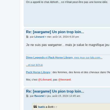
On a appelé le chat
Abhoth
... ce n'était peut-être pas une bonne idée.
Re: [wargame] Un pion trop loin...
M
par
Léonard
»
mer. août 14, 2024 6:20 pm
e
s
Je ne suis pas wargamer... mais je salue le magnifique jeu
s
a
g
e
Dime Legends
et
Pack Horse Library
, mes jeux sur lulu.com...
...et sur itch.io
Pack Horse Library
: des femmes, des livres et des chevaux dans l'A
Moi, c'est
@Léonard
, pas
@leonard
.
Re: [wargame] Un pion trop loin...
M
par
Ravortel
»
jeu. août 15, 2024 12:45 am
e
s
s
Isatis
a écrit :
↑
a