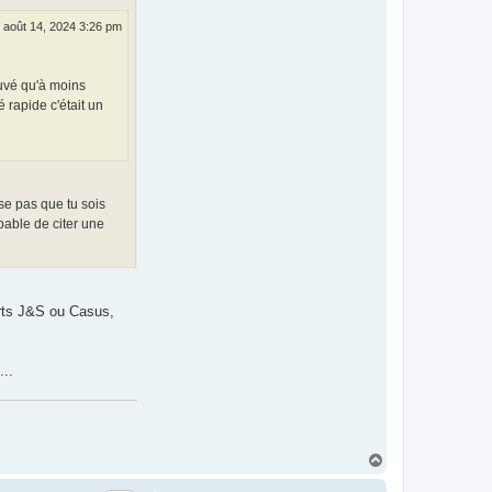
 août 14, 2024 3:26 pm
ouvé qu'à moins
 rapide c'était un
se pas que tu sois
pable de citer une
arts J&S ou Casus,
...
H
a
u