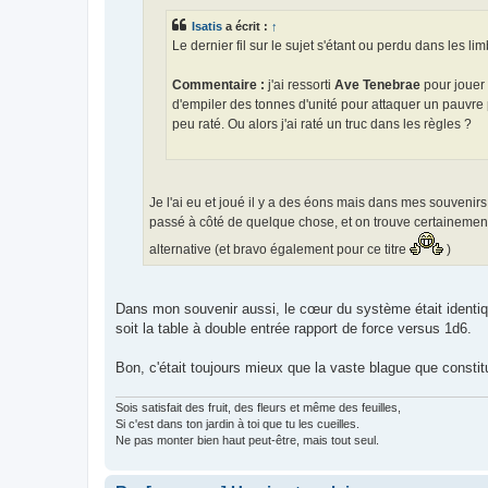
g
e
Isatis
a écrit :
↑
Le dernier fil sur le sujet s'étant ou perdu dans les 
Commentaire :
j'ai ressorti
Ave Tenebrae
pour jouer 
d'empiler des tonnes d'unité pour attaquer un pauvre p
peu raté. Ou alors j'ai raté un truc dans les règles ?
Je l'ai eu et joué il y a des éons mais dans mes souvenirs
passé à côté de quelque chose, et on trouve certainement 
alternative (et bravo également pour ce titre
)
Dans mon souvenir aussi, le cœur du système était identiqu
soit la table à double entrée rapport de force versus 1d6.
Bon, c'était toujours mieux que la vaste blague que consti
Sois satisfait des fruit, des fleurs et même des feuilles,
Si c'est dans ton jardin à toi que tu les cueilles.
Ne pas monter bien haut peut-être, mais tout seul.