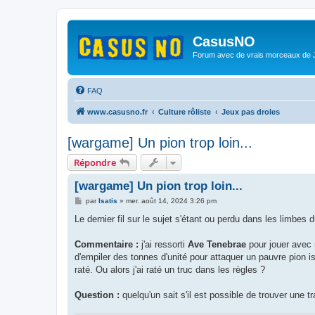
CasusNO
Forum avec de vrais morceaux de
FAQ
www.casusno.fr
Culture rôliste
Jeux pas droles
[wargame] Un pion trop loin...
Répondre
[wargame] Un pion trop loin...
M
par
Isatis
»
mer. août 14, 2024 3:26 pm
e
s
Le dernier fil sur le sujet s'étant ou perdu dans les limbe
s
a
g
Commentaire :
j'ai ressorti
Ave Tenebrae
pour jouer avec m
e
d'empiler des tonnes d'unité pour attaquer un pauvre pion is
raté. Ou alors j'ai raté un truc dans les règles ?
Question :
quelqu'un sait s'il est possible de trouver une