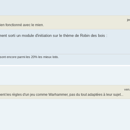
je
ien fonctionné avec le mien.
ment sorti un module d'initiation sur le thème de Robin des bois :
 sont encore parmi les 20% les mieux lotis.
ven
tuent les règles d'un jeu comme Warhammer, pas du tout adaptées à leur sujet...