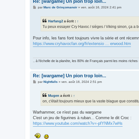
Re: [wargame] Un pion trop loin...
M
par
Marc de Grinçomanoir
»
ven. août 16, 2024 2:41 pm
e
s
s
Harfang2
a écrit :
↑
a
g
Tu peux essayer Cry Havoc / sièges / Viking sinon, ça a b
e
Pour info, les fans font toujours vivre la série et ont récem
https://www.cryhavocfan.org/fr/extensio ... erwood.htm
.. à l'échelle de la planète, les 80% de Français parmi les moins riches
Re: [wargame] Un pion trop loin...
M
par
Nightfalls
»
ven. août 16, 2024 2:51 pm
e
s
s
Mugen
a écrit :
↑
a
g
on, c'était toujours mieux que la vaste blague que consti
e
Warhammer, ce n'est pas du wargame
C'est un jeu de figurines à ruban... Comme le dit Croc :
https://www.youtube.com/watch?v=-pfYNMx7wHs