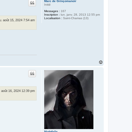
Marc de Grinçomanoir
t
Initié
Messages :
167
Inscription :
lun. janv. 28, 2013 12:55 pm
Localisation :
Saint-Chamas (13)
u. août 15, 2024 7:54 am
H
a
u
t
. août 16, 2024 12:39 pm
Nightfalls