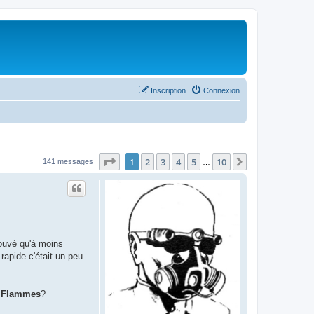
Inscription
Connexion
Page
1
sur
10
1
2
3
4
5
10
Suivant
141 messages
…
rouvé qu'à moins
rapide c'était un peu
n Flammes
?