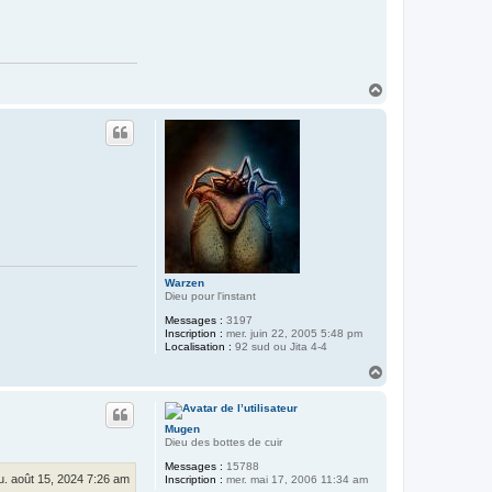
H
a
u
t
Warzen
Dieu pour l'instant
Messages :
3197
Inscription :
mer. juin 22, 2005 5:48 pm
Localisation :
92 sud ou Jita 4-4
H
a
u
t
Mugen
Dieu des bottes de cuir
Messages :
15788
u. août 15, 2024 7:26 am
Inscription :
mer. mai 17, 2006 11:34 am