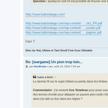
g
Question :
quelqu'un sait s'il est possible de trouver un
e
http://www.ludistratege.com/
http://www.ludistratege.com/wp-content/ ... ck1_FR.pdf
http://www.ludistratege.com/wp-content/ ... yonder.pdf
http://www.ludistratege.com/wp-content/ ... pagnes.pdf
Ceci ?
Dieu du Vrai, Ultime et Tant Envié Foie Gras Véritable
Re: [wargame] Un pion trop loin...
M
par
Vociférator
»
jeu. août 15, 2024 7:26 am
e
s
s
Isatis
a écrit :
↑
a
g
Le dernier fil sur le sujet s'étant ou perdu dans les limb
e
Commentaire :
j'ai ressorti
Ave Tenebrae
pour jouer avec
des tonnes d'unité pour attaquer un pauvre pion isolé c'ét
alors j'ai raté un truc dans les règles ?