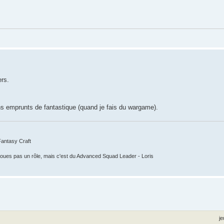
ers.
ins emprunts de fantastique (quand je fais du wargame).
 Fantasy Craft
e joues pas un rôle, mais c'est du Advanced Squad Leader - Loris
je