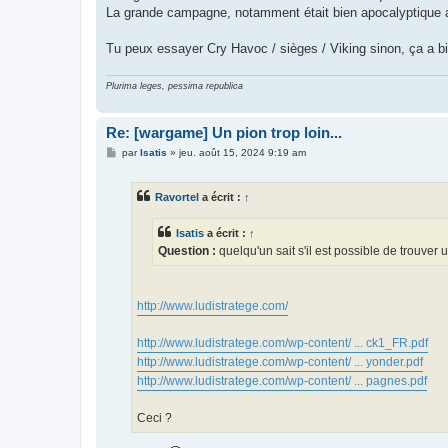
La grande campagne, notamment était bien apocalyptique a
Tu peux essayer Cry Havoc / sièges / Viking sinon, ça a b
Plurima leges, pessima republica
Re: [wargame] Un pion trop loin...
M
par
Isatis
»
jeu. août 15, 2024 9:19 am
e
s
s
Ravortel
a écrit :
↑
a
g
e
Isatis
a écrit :
↑
Question :
quelqu'un sait s'il est possible de trouve
http://www.ludistratege.com/
http://www.ludistratege.com/wp-content/ ... ck1_FR.pdf
http://www.ludistratege.com/wp-content/ ... yonder.pdf
http://www.ludistratege.com/wp-content/ ... pagnes.pdf
Ceci ?