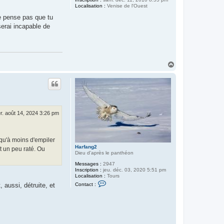
Localisation :
Venise de l'Ouest
ne pense pas que tu
serai incapable de
H
a
u
t
r. août 14, 2024 3:26 pm
 qu'à moins d'empiler
Harfang2
t un peu raté. Ou
Dieu d'après le panthéon
Messages :
2947
Inscription :
jeu. déc. 03, 2020 5:51 pm
Localisation :
Tours
C
aussi, détruite, et
Contact :
o
n
t
a
c
t
e