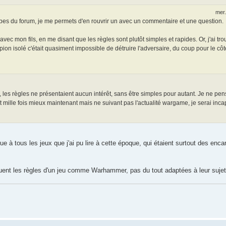
mer.
limbes du forum, je me permets d'en rouvrir un avec un commentaire et une question.
avec mon fils, en me disant que les règles sont plutôt simples et rapides. Or, j'ai tr
ion isolé c'était quasiment impossible de détruire l'adversaire, du coup pour le côté
, les règles ne présentaient aucun intérêt, sans être simples pour autant. Je ne pen
mille fois mieux maintenant mais ne suivant pas l'actualité wargame, je serai inca
e à tous les jeux que j'ai pu lire à cette époque, qui étaient surtout des enc
tuent les règles d'un jeu comme Warhammer, pas du tout adaptées à leur sujet