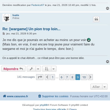
e
Dernière modification par
Federico67
le jeu. mai 21, 2026 10:40 pm, modifié 1 fois.
Isatis
Prêtre
Re: [wargame] Un pion trop loin...
M
jeu. mai 21, 2026 6:30 pm
e
s
Je me dis que je pourrais en acheter au moins un pour voir
s
(Mais bon, en vrai, il est encore trop jeune pour vraiment faire du
a
g
wargame et moi je n'ai guère le temps, donc bon.)
e
On a appelé le chat
Abhoth
... ce n'était peut-être pas une bonne idée.
Répondre
Page
9
sur
10
1
6
7
8
9
10
Précédent
Suivant
141 messages
…
Aller
www.casusno.fr
Supprimer les cookies
Fuseau horaire sur
UTC+02:00
Développé par
phpBB
® Forum Software © phpBB Limited
Traduction française officielle
©
Qiaeru