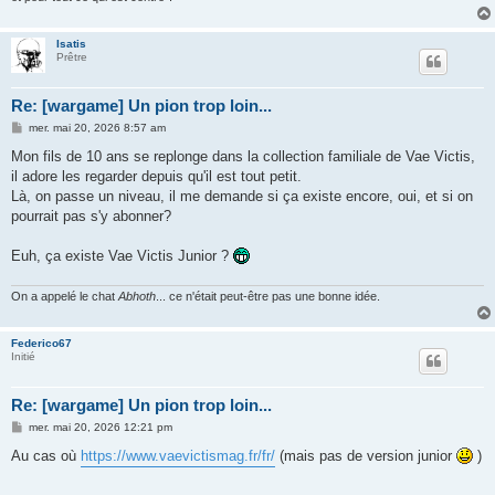
Isatis
Prêtre
Re: [wargame] Un pion trop loin...
M
mer. mai 20, 2026 8:57 am
e
s
Mon fils de 10 ans se replonge dans la collection familiale de Vae Victis,
s
il adore les regarder depuis qu'il est tout petit.
a
g
Là, on passe un niveau, il me demande si ça existe encore, oui, et si on
e
pourrait pas s'y abonner?
Euh, ça existe Vae Victis Junior ?
On a appelé le chat
Abhoth
... ce n'était peut-être pas une bonne idée.
Federico67
Initié
Re: [wargame] Un pion trop loin...
M
mer. mai 20, 2026 12:21 pm
e
s
Au cas où
https://www.vaevictismag.fr/fr/
(mais pas de version junior
)
s
a
g