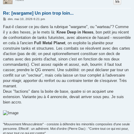
Re: [wargame] Un pion trop loin...
M
dim. mai 10, 2026 6:21 pm
e
s
Faut-il classer ce jeu dans la rubrique "wargame", ou "warteau"? Comme
s
il y a des hexes, je le mets là:
Knee Deep in Hexes
, bon petit jeu récent
a
g
de confrontation de tanks futuristes, avec absence de hasard - ressemble
e
en cela à l'ancien
Full Metal Planet
, on exploite la planète pour
construire tanks et structures. Les combats se résolvent avec des cartes
d'action (pas de dé; on peut optionnellement constituer son deck de
cartes avec des points d'achat, sinon c'est en fonction de nos deux
commandants). C'est assez rapide et assez, euh, bourrin: il faut tout
casser, prendre le QG ennemi. Une subtilité: on peut déclarer par tour un
conflit sur un "secteur", mais cela laisse un tour complet à l'adversaire
pour réagir, apporter du renfort ou au contraire tenter de s'esquiver. Très
marrant.
Deux "factions" dans la boite de base, quatre si on acquiert une
extension. Variante jeu à 4 annoncée, devait arriver sous peu. Je suis
bien accro.
"Mouvement Minusculiniste" - consiste à défendre les minorités composées d'une seule
personne. Effectif : un adhérent. Mot d'ordre (Pierre Dac) : "Contre tout ce qui est pour,
et pour tout ce qui est contre".