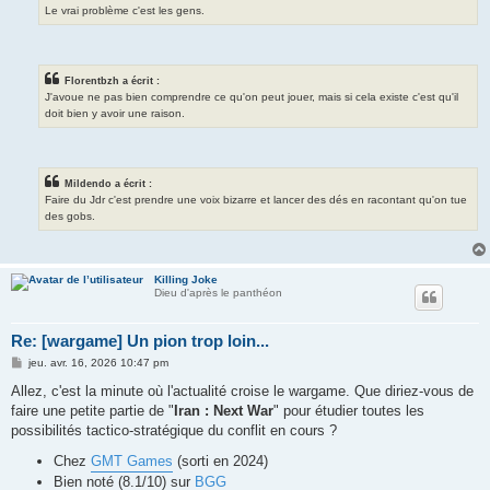
Le vrai problème c'est les gens.
Florentbzh a écrit :
J'avoue ne pas bien comprendre ce qu'on peut jouer, mais si cela existe c'est qu'il
doit bien y avoir une raison.
Mildendo a écrit :
Faire du Jdr c'est prendre une voix bizarre et lancer des dés en racontant qu'on tue
des gobs.
Killing Joke
Dieu d'après le panthéon
Re: [wargame] Un pion trop loin...
M
jeu. avr. 16, 2026 10:47 pm
e
s
Allez, c'est la minute où l'actualité croise le wargame. Que diriez-vous de
s
faire une petite partie de "
Iran : Next War
" pour étudier toutes les
a
g
possibilités tactico-stratégique du conflit en cours ?
e
Chez
GMT Games
(sorti en 2024)
Bien noté (8.1/10) sur
BGG