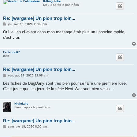
Killing Joke
Dieu d'après le panthéon
Re: [wargame] Un pion trop loin...
M
jeu. avr. 16, 2026 11:09 pm
e
s
Oui le lien ci-avant dans mon message était plus un unboxing rapide,
s
c'est vrai.
a
g
e
Federico67
Initié
Re: [wargame] Un pion trop loin...
M
ven. avr. 17, 2026 12:08 am
e
s
Les fiches de BugDany sont très bien pour se faire une première idée.
s
C'est juste que les jeux de la série Next War sont bien velus...
a
g
e
Nightfalls
Dieu d'après le panthéon
Re: [wargame] Un pion trop loin...
M
sam. avr. 18, 2026 8:05 am
e
s