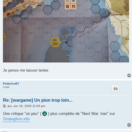
Je pense me laisser tenter.
Federico67
Initié
Re: [wargame] Un pion trop loin...
M
jeu. avr. 16, 2026 11:03 pm
e
s
Une critique "un peu" (
) plus complète de "Next War: Iran" sur
s
Strategikon.info
a
g
e