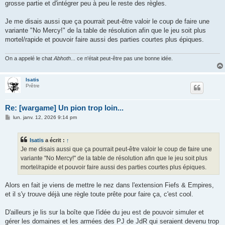
grosse partie et d'intégrer peu à peu le reste des règles.
Je me disais aussi que ça pourrait peut-être valoir le coup de faire une
variante "No Mercy!" de la table de résolution afin que le jeu soit plus
mortel/rapide et pouvoir faire aussi des parties courtes plus épiques.
On a appelé le chat
Abhoth
... ce n'était peut-être pas une bonne idée.
Isatis
Prêtre
Re: [wargame] Un pion trop loin...
M
lun. janv. 12, 2026 9:14 pm
e
s
s
Isatis
a écrit :
↑
a
g
Je me disais aussi que ça pourrait peut-être valoir le coup de faire une
e
variante "No Mercy!" de la table de résolution afin que le jeu soit plus
mortel/rapide et pouvoir faire aussi des parties courtes plus épiques.
Alors en fait je viens de mettre le nez dans l'extension Fiefs & Empires,
et il s'y trouve déjà une règle toute prête pour faire ça, c'est cool.
D'ailleurs je lis sur la boîte que l'idée du jeu est de pouvoir simuler et
gérer les domaines et les armées des PJ de JdR qui seraient devenu trop