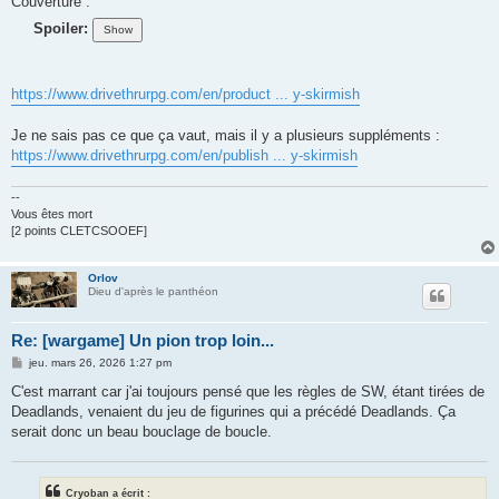
Couverture :
Spoiler:
https://www.drivethrurpg.com/en/product ... y-skirmish
Je ne sais pas ce que ça vaut, mais il y a plusieurs suppléments :
https://www.drivethrurpg.com/en/publish ... y-skirmish
--
Vous êtes mort
[2 points CLETCSOOEF]
Orlov
Dieu d'après le panthéon
Re: [wargame] Un pion trop loin...
M
jeu. mars 26, 2026 1:27 pm
e
s
C'est marrant car j'ai toujours pensé que les règles de SW, étant tirées de
s
Deadlands, venaient du jeu de figurines qui a précédé Deadlands. Ça
a
g
serait donc un beau bouclage de boucle.
e
Cryoban a écrit :