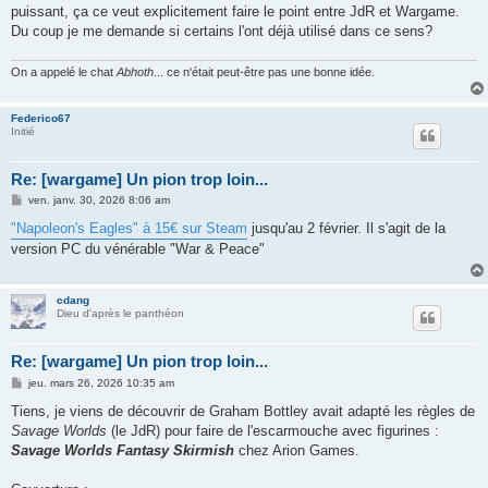
puissant, ça ce veut explicitement faire le point entre JdR et Wargame.
Du coup je me demande si certains l'ont déjà utilisé dans ce sens?
On a appelé le chat
Abhoth
... ce n'était peut-être pas une bonne idée.
Federico67
Initié
Re: [wargame] Un pion trop loin...
M
ven. janv. 30, 2026 8:06 am
e
s
"Napoleon's Eagles" à 15€ sur Steam
jusqu'au 2 février. Il s'agit de la
s
version PC du vénérable "War & Peace"
a
g
e
cdang
Dieu d'après le panthéon
Re: [wargame] Un pion trop loin...
M
jeu. mars 26, 2026 10:35 am
e
s
Tiens, je viens de découvrir de Graham Bottley avait adapté les règles de
s
Savage Worlds
(le JdR) pour faire de l'escarmouche avec figurines :
a
g
Savage Worlds Fantasy Skirmish
chez Arion Games.
e