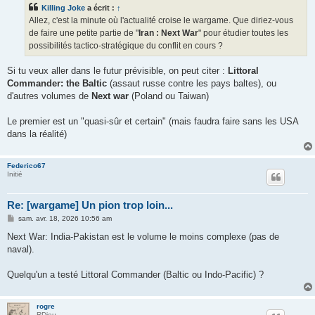
s
Killing Joke
a écrit :
↑
a
g
Allez, c'est la minute où l'actualité croise le wargame. Que diriez-vous
e
de faire une petite partie de "
Iran : Next War
" pour étudier toutes les
possibilités tactico-stratégique du conflit en cours ?
Si tu veux aller dans le futur prévisible, on peut citer :
Littoral
Commander: the Baltic
(assaut russe contre les pays baltes), ou
d'autres volumes de
Next war
(Poland ou Taiwan)
Le premier est un "quasi-sûr et certain" (mais faudra faire sans les USA
dans la réalité)
Federico67
Initié
Re: [wargame] Un pion trop loin...
M
sam. avr. 18, 2026 10:56 am
e
s
Next War: India-Pakistan est le volume le moins complexe (pas de
s
naval).
a
g
e
Quelqu'un a testé Littoral Commander (Baltic ou Indo-Pacific) ?
rogre
RDieu