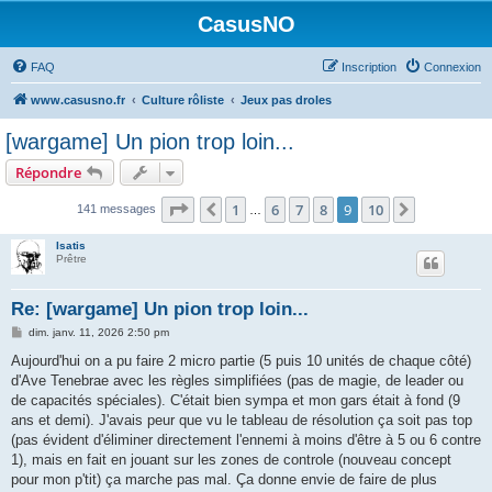
CasusNO
FAQ
Inscription
Connexion
www.casusno.fr
Culture rôliste
Jeux pas droles
[wargame] Un pion trop loin...
Répondre
Page
9
sur
10
1
6
7
8
9
10
Précédent
Suivant
141 messages
…
Isatis
Prêtre
Re: [wargame] Un pion trop loin...
M
dim. janv. 11, 2026 2:50 pm
e
s
Aujourd'hui on a pu faire 2 micro partie (5 puis 10 unités de chaque côté)
s
d'Ave Tenebrae avec les règles simplifiées (pas de magie, de leader ou
a
g
de capacités spéciales). C'était bien sympa et mon gars était à fond (9
e
ans et demi). J'avais peur que vu le tableau de résolution ça soit pas top
(pas évident d'éliminer directement l'ennemi à moins d'être à 5 ou 6 contre
1), mais en fait en jouant sur les zones de controle (nouveau concept
pour mon p'tit) ça marche pas mal. Ça donne envie de faire de plus