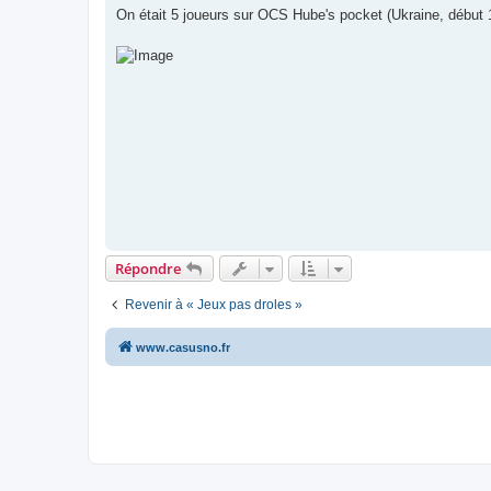
g
On était 5 joueurs sur OCS Hube's pocket (Ukraine, début 
e
Répondre
Revenir à « Jeux pas droles »
www.casusno.fr