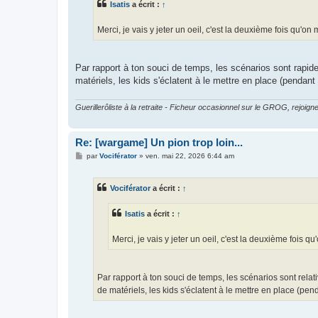
Isatis
a écrit :
↑
a
g
e
Merci, je vais y jeter un oeil, c'est la deuxième fois qu'on 
Par rapport à ton souci de temps, les scénarios sont rapid
matériels, les kids s'éclatent à le mettre en place (pendan
Guerillerôliste à la retraite - Ficheur occasionnel sur le GROG, rejoigne
Re: [wargame] Un pion trop loin...
M
par
Vociférator
»
ven. mai 22, 2026 6:44 am
e
s
s
Vociférator
a écrit :
↑
a
g
e
Isatis
a écrit :
↑
Merci, je vais y jeter un oeil, c'est la deuxième fois qu
Par rapport à ton souci de temps, les scénarios sont rela
de matériels, les kids s'éclatent à le mettre en place (pe