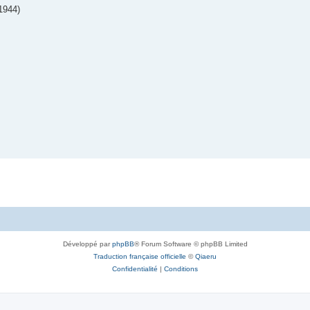
1944)
Développé par
phpBB
® Forum Software © phpBB Limited
Traduction française officielle
©
Qiaeru
Confidentialité
|
Conditions