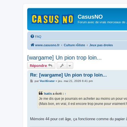
CasusNO
Forum avec de vrais morceaux de
FAQ
www.casusno.fr
Culture rôliste
Jeux pas droles
[wargame] Un pion trop loin...
Répondre
Re: [wargame] Un pion trop loin...
M
par
Vociférator
»
jeu. mai 21, 2026 6:41 pm
e
s
s
Isatis
a écrit :
↑
a
g
Je me dis que je pourrais en acheter au moins un pour vo
e
(Mais bon, en vrai, il est encore trop jeune pour vraiment
Mémoire 44 pour cet âge, ça fonctionne comme du papier à 