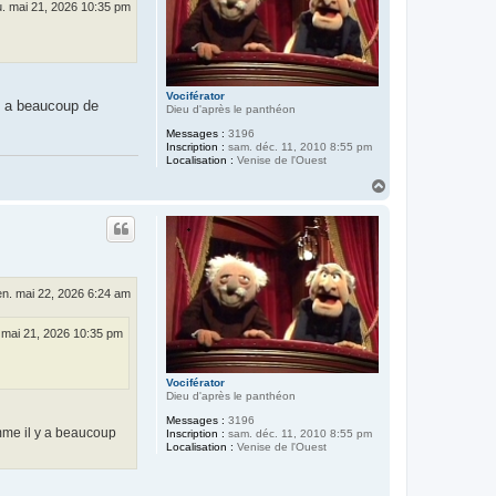
u. mai 21, 2026 10:35 pm
Vociférator
 y a beaucoup de
Dieu d'après le panthéon
Messages :
3196
Inscription :
sam. déc. 11, 2010 8:55 pm
Localisation :
Venise de l'Ouest
H
a
u
t
en. mai 22, 2026 6:24 am
. mai 21, 2026 10:35 pm
Vociférator
Dieu d'après le panthéon
Messages :
3196
omme il y a beaucoup
Inscription :
sam. déc. 11, 2010 8:55 pm
Localisation :
Venise de l'Ouest