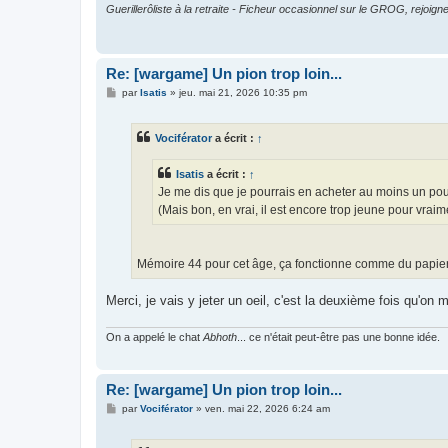
Guerillerôliste à la retraite - Ficheur occasionnel sur le GROG, rejoigne
Re: [wargame] Un pion trop loin...
M
par
Isatis
»
jeu. mai 21, 2026 10:35 pm
e
s
s
Vociférator
a écrit :
↑
a
g
e
Isatis
a écrit :
↑
Je me dis que je pourrais en acheter au moins un pou
(Mais bon, en vrai, il est encore trop jeune pour vrai
Mémoire 44 pour cet âge, ça fonctionne comme du papier à
Merci, je vais y jeter un oeil, c'est la deuxième fois qu'on m
On a appelé le chat
Abhoth
... ce n'était peut-être pas une bonne idée.
Re: [wargame] Un pion trop loin...
M
par
Vociférator
»
ven. mai 22, 2026 6:24 am
e
s
s