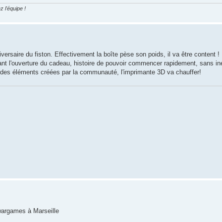
z l'équipe !
ersaire du fiston. Effectivement la boîte pèse son poids, il va être content !
ant l'ouverture du cadeau, histoire de pouvoir commencer rapidement, sans ine
que des éléments créées par la communauté, l'imprimante 3D va chauffer!
 wargames à Marseille