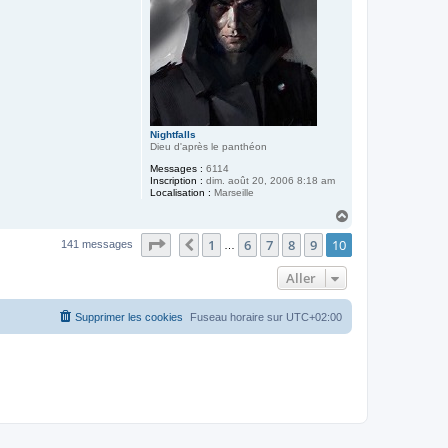
Nightfalls
Dieu d'après le panthéon
Messages :
6114
Inscription :
dim. août 20, 2006 8:18 am
Localisation :
Marseille
H
a
Page
10
sur
10
1
6
7
8
9
10
u
Précédent
141 messages
…
t
Aller
Supprimer les cookies
Fuseau horaire sur
UTC+02:00