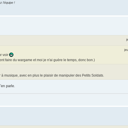
z l'équipe !
j
je
r voir
ment faire du wargame et moi je n'ai guère le temps, donc bon.)
 musique, avec en plus le plaisir de manipuler des Petits Soldats.
'en parle.