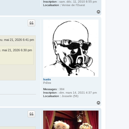
Inscription :
sam. déc. 11, 2010 8:55 pm
Localisation :
Venise de l'Ouest
H
a
u
t
eu. mai 21, 2026 6:41 pm
u. mai 21, 2026 6:30 pm
Isatis
Prêtre
Messages :
384
Inscription :
dim. mars 14, 2021 4:37 pm
Localisation :
Josselin (56)
H
a
u
t