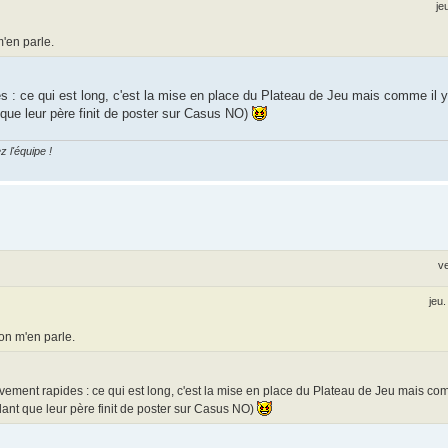
je
m'en parle.
es : ce qui est long, c'est la mise en place du Plateau de Jeu mais comme il
t que leur père finit de poster sur Casus NO)
z l'équipe !
v
jeu
'on m'en parle.
tivement rapides : ce qui est long, c'est la mise en place du Plateau de Jeu mais c
ndant que leur père finit de poster sur Casus NO)