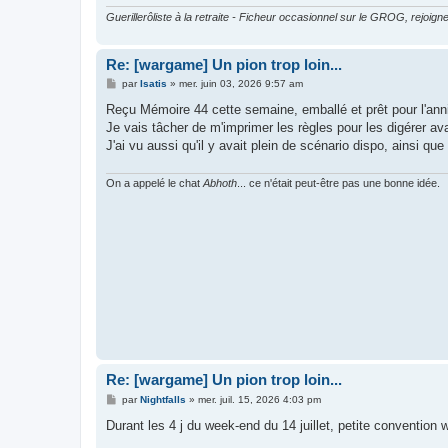
Guerillerôliste à la retraite - Ficheur occasionnel sur le GROG, rejoigne
Re: [wargame] Un pion trop loin...
M
par
Isatis
»
mer. juin 03, 2026 9:57 am
e
s
Reçu Mémoire 44 cette semaine, emballé et prêt pour l'anniv
s
Je vais tâcher de m'imprimer les règles pour les digérer av
a
g
J'ai vu aussi qu'il y avait plein de scénario dispo, ainsi 
e
On a appelé le chat
Abhoth
... ce n'était peut-être pas une bonne idée.
Re: [wargame] Un pion trop loin...
M
par
Nightfalls
»
mer. juil. 15, 2026 4:03 pm
e
s
Durant les 4 j du week-end du 14 juillet, petite convention
s
a