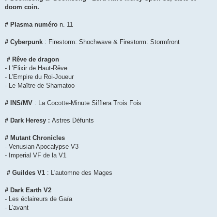
doom coin.
# Plasma
numéro
n. 11
# Cyberpunk
: Firestorm: Shochwave & Firestorm: Stormfront
# Rêve de dragon
- L'Elixir de Haut-Rêve
- L'Empire du Roi-Joueur
- Le Maître de Shamatoo
# INS/MV
: La Cocotte-Minute Sifflera Trois Fois
# Dark Heresy :
Astres Défunts
# Mutant Chronicles
- Venusian Apocalypse
V3
- Imperial VF de la V1
# Guildes V1
: L'automne des Mages
# Dark Earth V2
- Les éclaireurs de Gaïa
- L'avant