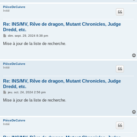
PièceDeCuivre
Initié
Re: INS/MV, Rêve de dragon, Mutant Chronicles, Judge
Dredd, etc.
M
dim. sept. 29, 2024 8:38 pm
e
s
Mise à jour de la liste de recherche.
s
a
g
e
PièceDeCuivre
Initié
Re: INS/MV, Rêve de dragon, Mutant Chronicles, Judge
Dredd, etc.
M
jeu. oct. 24, 2024 2:56 pm
e
s
Mise à jour de la liste de recherche.
s
a
g
e
PièceDeCuivre
Initié