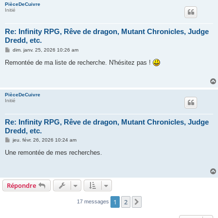
PièceDeCuivre
Initié
Re: Infinity RPG, Rêve de dragon, Mutant Chronicles, Judge
Dredd, etc.
M
dim. janv. 25, 2026 10:26 am
e
s
Remontée de ma liste de recherche. N'hésitez pas !
s
a
g
e
PièceDeCuivre
Initié
Re: Infinity RPG, Rêve de dragon, Mutant Chronicles, Judge
Dredd, etc.
M
jeu. févr. 26, 2026 10:24 am
e
s
Une remontée de mes recherches.
s
a
g
e
Répondre
1
2
Suivant
17 messages