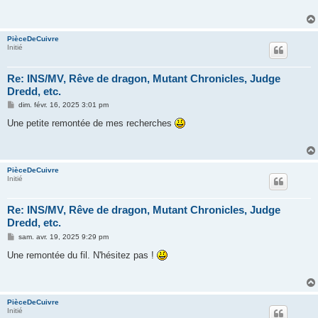
a
g
e
PièceDeCuivre
Initié
Re: INS/MV, Rêve de dragon, Mutant Chronicles, Judge
Dredd, etc.
M
dim. févr. 16, 2025 3:01 pm
e
s
Une petite remontée de mes recherches
s
a
g
e
PièceDeCuivre
Initié
Re: INS/MV, Rêve de dragon, Mutant Chronicles, Judge
Dredd, etc.
M
sam. avr. 19, 2025 9:29 pm
e
s
Une remontée du fil. N'hésitez pas !
s
a
g
e
PièceDeCuivre
Initié