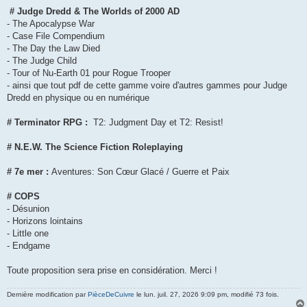
# Judge Dredd & The Worlds of 2000 AD
- The Apocalypse War
- Case File Compendium
- The Day the Law Died
- The Judge Child
- Tour of Nu-Earth 01 pour Rogue Trooper
- ainsi que tout pdf de cette gamme voire d'autres gammes pour Judge
Dredd en physique ou en numérique
# Terminator RPG :
T2: Judgment Day et T2: Resist!
# N.E.W. The Science Fiction Roleplaying
# 7e mer :
Aventures: Son Cœur Glacé / Guerre et Paix
# COPS
- Désunion
- Horizons lointains
- Little one
- Endgame
Toute proposition sera prise en considération. Merci !
Dernière modification par
PièceDeCuivre
le lun. juil. 27, 2026 9:09 pm, modifié 73 fois.