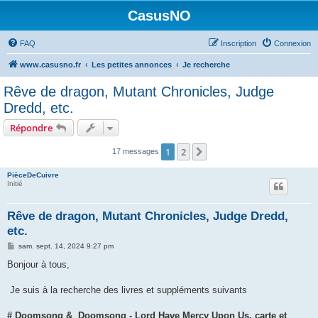
CasusNO
FAQ
Inscription
Connexion
www.casusno.fr
Les petites annonces
Je recherche
Rêve de dragon, Mutant Chronicles, Judge
Dredd, etc.
Répondre
1
2
Suivant
17 messages
PièceDeCuivre
Initié
Rêve de dragon, Mutant Chronicles, Judge Dredd,
etc.
M
sam. sept. 14, 2024 9:27 pm
e
s
Bonjour à tous,
s
a
g
Je suis à la recherche des livres et suppléments suivants
e
# Doomsong & Doomsong - Lord Have Mercy Upon Us, carte et