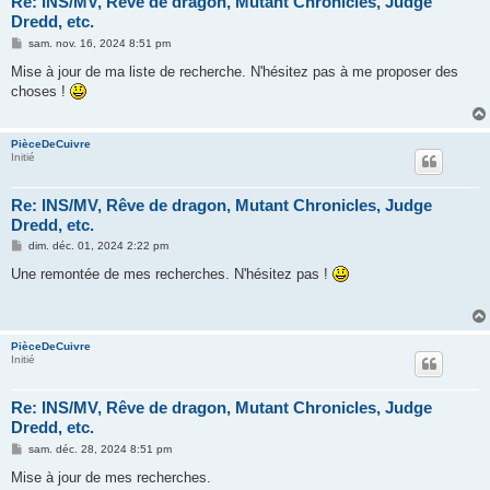
Re: INS/MV, Rêve de dragon, Mutant Chronicles, Judge
Dredd, etc.
M
sam. nov. 16, 2024 8:51 pm
e
s
Mise à jour de ma liste de recherche. N'hésitez pas à me proposer des
s
choses !
a
g
e
PièceDeCuivre
Initié
Re: INS/MV, Rêve de dragon, Mutant Chronicles, Judge
Dredd, etc.
M
dim. déc. 01, 2024 2:22 pm
e
s
Une remontée de mes recherches. N'hésitez pas !
s
a
g
e
PièceDeCuivre
Initié
Re: INS/MV, Rêve de dragon, Mutant Chronicles, Judge
Dredd, etc.
M
sam. déc. 28, 2024 8:51 pm
e
s
Mise à jour de mes recherches.
s