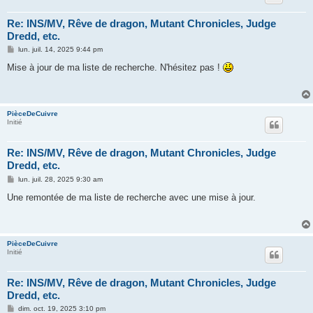
Re: INS/MV, Rêve de dragon, Mutant Chronicles, Judge
Dredd, etc.
M
lun. juil. 14, 2025 9:44 pm
e
s
Mise à jour de ma liste de recherche. N'hésitez pas !
s
a
g
e
PièceDeCuivre
Initié
Re: INS/MV, Rêve de dragon, Mutant Chronicles, Judge
Dredd, etc.
M
lun. juil. 28, 2025 9:30 am
e
s
Une remontée de ma liste de recherche avec une mise à jour.
s
a
g
e
PièceDeCuivre
Initié
Re: INS/MV, Rêve de dragon, Mutant Chronicles, Judge
Dredd, etc.
M
dim. oct. 19, 2025 3:10 pm