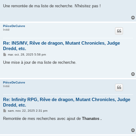
e
s
Une remontée de ma liste de recherche. N'hésitez pas !
s
a
g
e
PièceDeCuivre
Initié
Re: INS/MV, Rêve de dragon, Mutant Chronicles, Judge
Dredd, etc.
M
mar. oct. 28, 2025 5:58 pm
e
s
Une mise à jour de ma liste de recherche.
s
a
g
e
PièceDeCuivre
Initié
Re: Infinity RPG, Rêve de dragon, Mutant Chronicles, Judge
Dredd, etc.
M
sam. nov. 22, 2025 2:31 pm
e
s
Remontée de mes recherches avec ajout de
Thanatos .
s
a
g
e