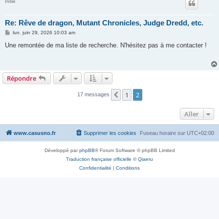
Initié
Re: Rêve de dragon, Mutant Chronicles, Judge Dredd, etc.
M
lun. juin 29, 2026 10:03 am
e
s
Une remontée de ma liste de recherche. N'hésitez pas à me contacter !
s
a
g
e
Répondre
1
2
Précédent
17 messages
Aller
www.casusno.fr
Supprimer les cookies
Fuseau horaire sur
UTC+02:00
Développé par
phpBB
® Forum Software © phpBB Limited
Traduction française officielle
©
Qiaeru
Confidentialité
|
Conditions