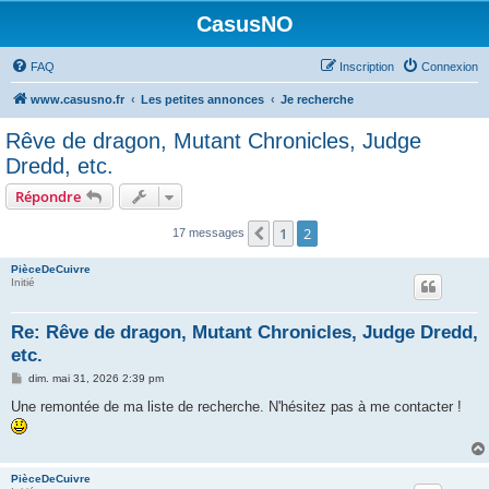
CasusNO
FAQ
Inscription
Connexion
www.casusno.fr
Les petites annonces
Je recherche
Rêve de dragon, Mutant Chronicles, Judge
Dredd, etc.
Répondre
1
2
Précédent
17 messages
PièceDeCuivre
Initié
Re: Rêve de dragon, Mutant Chronicles, Judge Dredd,
etc.
M
dim. mai 31, 2026 2:39 pm
e
s
Une remontée de ma liste de recherche. N'hésitez pas à me contacter !
s
a
g
e
PièceDeCuivre