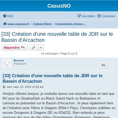
CasusNO
FAQ
Inscription
Connexion
www.casusno.fr
Culture rôliste
Conventions, binouzes et recherche de joueurs
[33] Création d'une nouvelle table de JDR sur le
Bassin d'Arcachon
Répondre
14 messages • Page
1
sur
1
Berserk
Pratiquant
[33] Création d'une nouvelle table de JDR sur le
Bassin d'Arcachon
M
sam. sept. 21, 2024 11:29 am
e
s
Ami(e)s rôlistes bonjour, je souhaite lancer une nouvelle table en tant que
s
MJ pour du ShadowDark ou Black Sword Hack ou Barbarians of
a
g
Lemuria en présentiel sur le Bassin d’Arcachon. Je peux également faire
e
de l’initiation avec Héros & Dragons (Rôle’n Play), Chroniques oubliées ou
encore Dungeons & Dragons (5E ou AD&D2). Bien entendu je peux
proposer des jeux de rôle oldies (Stormbringer, Runequest, Hawkmoon