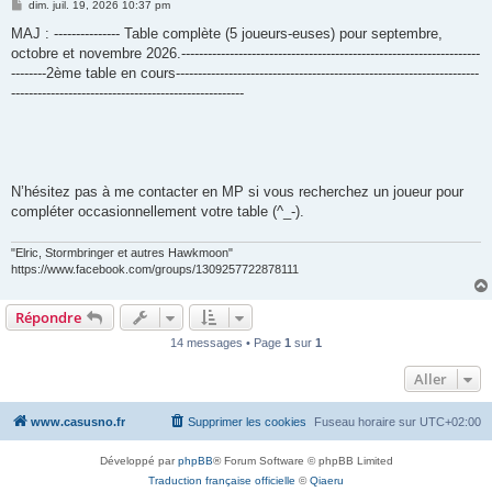
M
dim. juil. 19, 2026 10:37 pm
e
s
MAJ : --------------- Table complète (5 joueurs-euses) pour septembre,
s
octobre et novembre 2026.--------------------------------------------------------------------
a
g
--------2ème table en cours---------------------------------------------------------------------
e
-----------------------------------------------------
N’hésitez pas à me contacter en MP si vous recherchez un joueur pour
compléter occasionnellement votre table (^_-).
"Elric, Stormbringer et autres Hawkmoon"
https://www.facebook.com/groups/1309257722878111
Répondre
14 messages • Page
1
sur
1
Aller
www.casusno.fr
Supprimer les cookies
Fuseau horaire sur
UTC+02:00
Développé par
phpBB
® Forum Software © phpBB Limited
Traduction française officielle
©
Qiaeru