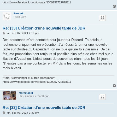
https://www.facebook.com/groups/1309257722878111
Berserk
Pratiquant
Re: [33] Création d'une nouvelle table de JDR
M
lun. oct. 07, 2024 2:18 pm
e
s
Des personnes m'ont contacté pour jouer sur Discord. Toutefois je
s
recherche uniquement en présentiel. J'ai réussi à former une nouvelle
a
g
table sur Bordeaux. Cependant, on ne joue qu'une fois par mois. De ce
e
fait, ma proposition tient toujours si possible plus près de chez moi sur le
Bassin d'Arcachon. L'idéal serait de pouvoir se réunir tous les 15 jours.
N'hésitez pas à me contacter en MP dans les jours, les semaines ou les
mois à venir...
"Elric, Stormbringer et autres Hawkmoon"
https://www.facebook.com/groups/1309257722878111
Morningkill
Dieu d'après le panthéon
Re: [33] Création d'une nouvelle table de JDR
M
lun. oct. 07, 2024 3:30 pm
e