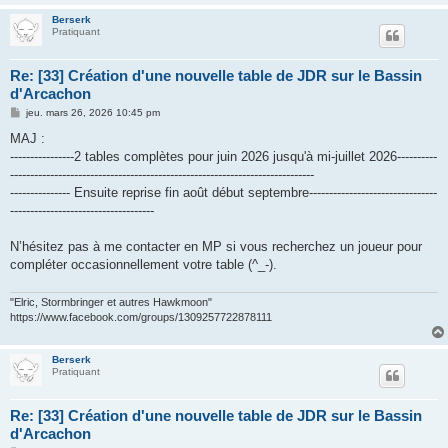
Berserk
Pratiquant
Re: [33] Création d'une nouvelle table de JDR sur le Bassin
d'Arcachon
M
jeu. mars 26, 2026 10:45 pm
e
s
MAJ :
s
----------------2 tables complètes pour juin 2026 jusqu'à mi-juillet 2026----------
a
g
----------------------------------------------------------------------------
e
--------------- Ensuite reprise fin août début septembre--------------------------------
------------------------------------
N’hésitez pas à me contacter en MP si vous recherchez un joueur pour
compléter occasionnellement votre table (^_-).
"Elric, Stormbringer et autres Hawkmoon"
https://www.facebook.com/groups/1309257722878111
Berserk
Pratiquant
Re: [33] Création d'une nouvelle table de JDR sur le Bassin
d'Arcachon