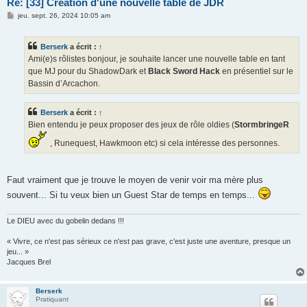
Re: [33] Création d'une nouvelle table de JDR
M
jeu. sept. 26, 2024 10:05 am
e
s
s
Berserk
a écrit :
↑
a
g
Ami(e)s rôlistes bonjour, je souhaite lancer une nouvelle table en tant
e
que MJ pour du ShadowDark et
Black Sword Hack
en présentiel sur le
Bassin d’Arcachon.
Berserk
a écrit :
↑
Bien entendu je peux proposer des jeux de rôle oldies (
StormbringeR
, Runequest, Hawkmoon etc) si cela intéresse des personnes.
Faut vraiment que je trouve le moyen de venir voir ma mère plus
souvent... Si tu veux bien un Guest Star de temps en temps...
Le DIEU avec du gobelin dedans !!!
« Vivre, ce n'est pas sérieux ce n'est pas grave, c'est juste une aventure, presque un
jeu... »
Jacques Brel
Berserk
Pratiquant