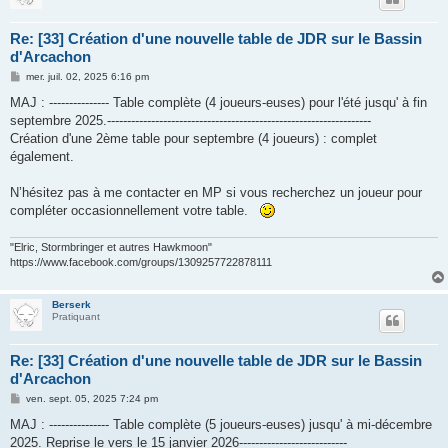
Re: [33] Création d'une nouvelle table de JDR sur le Bassin
d'Arcachon
M
mer. juil. 02, 2025 6:16 pm
e
s
MAJ : --------------- Table complète (4 joueurs-euses) pour l'été jusqu' à fin
s
septembre 2025.------------------------------------------------------------------
a
g
Création d'une 2ème table pour septembre (4 joueurs) : complet
e
également.
N’hésitez pas à me contacter en MP si vous recherchez un joueur pour
compléter occasionnellement votre table.
"Elric, Stormbringer et autres Hawkmoon"
https://www.facebook.com/groups/1309257722878111
Berserk
Pratiquant
Re: [33] Création d'une nouvelle table de JDR sur le Bassin
d'Arcachon
M
ven. sept. 05, 2025 7:24 pm
e
s
MAJ : --------------- Table complète (5 joueurs-euses) jusqu' à mi-décembre
s
2025. Reprise le vers le 15 janvier 2026---------------------------
a