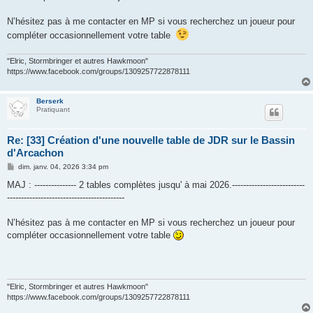
g
e
N’hésitez pas à me contacter en MP si vous recherchez un joueur pour
compléter occasionnellement votre table
"Elric, Stormbringer et autres Hawkmoon"
https://www.facebook.com/groups/1309257722878111
Berserk
Pratiquant
Re: [33] Création d'une nouvelle table de JDR sur le Bassin
d'Arcachon
M
dim. janv. 04, 2026 3:34 pm
e
s
MAJ : --------------- 2 tables complètes jusqu' à mai 2026.--------------------------
s
------------------------------------------
a
g
e
N’hésitez pas à me contacter en MP si vous recherchez un joueur pour
compléter occasionnellement votre table
"Elric, Stormbringer et autres Hawkmoon"
https://www.facebook.com/groups/1309257722878111