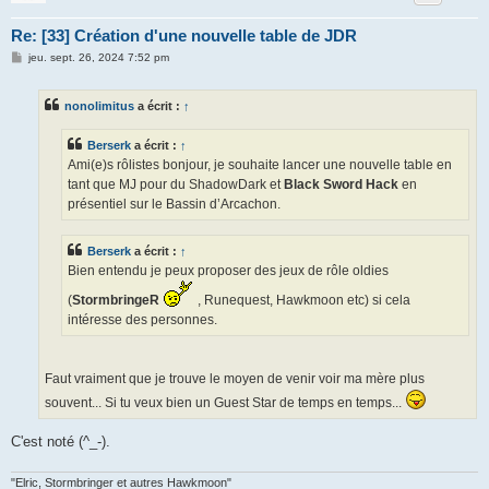
Re: [33] Création d'une nouvelle table de JDR
M
jeu. sept. 26, 2024 7:52 pm
e
s
s
nonolimitus
a écrit :
↑
a
g
e
Berserk
a écrit :
↑
Ami(e)s rôlistes bonjour, je souhaite lancer une nouvelle table en
tant que MJ pour du ShadowDark et
Black Sword Hack
en
présentiel sur le Bassin d’Arcachon.
Berserk
a écrit :
↑
Bien entendu je peux proposer des jeux de rôle oldies
(
StormbringeR
, Runequest, Hawkmoon etc) si cela
intéresse des personnes.
Faut vraiment que je trouve le moyen de venir voir ma mère plus
souvent... Si tu veux bien un Guest Star de temps en temps...
C'est noté (^_-).
"Elric, Stormbringer et autres Hawkmoon"