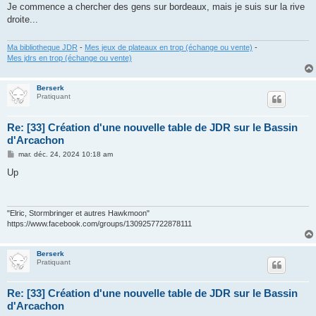
s
Je commence a chercher des gens sur bordeaux, mais je suis sur la rive
s
droite...
a
g
e
Ma bibliotheque JDR
-
Mes jeux de plateaux en trop (échange ou vente)
-
Mes jdrs en trop (échange ou vente)
Berserk
Pratiquant
Re: [33] Création d'une nouvelle table de JDR sur le Bassin
d'Arcachon
M
mar. déc. 24, 2024 10:18 am
e
s
Up
s
a
g
e
"Elric, Stormbringer et autres Hawkmoon"
https://www.facebook.com/groups/1309257722878111
Berserk
Pratiquant
Re: [33] Création d'une nouvelle table de JDR sur le Bassin
d'Arcachon