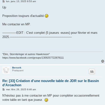
M
lun. janv. 13, 2025 9:53 am
e
s
Up
s
a
g
Proposition toujours d'actualité
e
Me contacter en MP.
---------------EDIT : C'est complet (5 joueurs -euses) pour février et mars
2025.------------------------------------------------------------------
"Elric, Stormbringer et autres Hawkmoon"
https://www.facebook.com/groups/1309257722878111
Berserk
Pratiquant
Re: [33] Création d'une nouvelle table de JDR sur le Bassin
d'Arcachon
M
mer. févr. 26, 2025 9:46 am
e
s
N’hésitez pas à me contacter en MP pour compléter occasionnellement
s
votre table en tant que joueur.
a
g