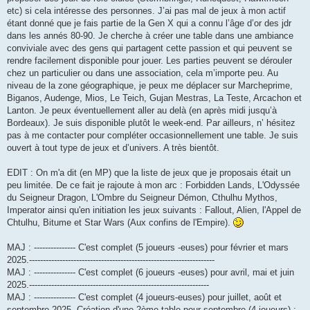
etc) si cela intéresse des personnes. J’ai pas mal de jeux à mon actif
étant donné que je fais partie de la Gen X qui a connu l’âge d’or des jdr
dans les annés 80-90. Je cherche à créer une table dans une ambiance
conviviale avec des gens qui partagent cette passion et qui peuvent se
rendre facilement disponible pour jouer. Les parties peuvent se dérouler
chez un particulier ou dans une association, cela m’importe peu. Au
niveau de la zone géographique, je peux me déplacer sur Marcheprime,
Biganos, Audenge, Mios, Le Teich, Gujan Mestras, La Teste, Arcachon et
Lanton. Je peux éventuellement aller au delà (en après midi jusqu’à
Bordeaux). Je suis disponible plutôt le week-end. Par ailleurs, n’ hésitez
pas à me contacter pour compléter occasionnellement une table. Je suis
ouvert à tout type de jeux et d’univers. A très bientôt.
EDIT : On m'a dit (en MP) que la liste de jeux que je proposais était un
peu limitée. De ce fait je rajoute à mon arc : Forbidden Lands, L'Odyssée
du Seigneur Dragon, L'Ombre du Seigneur Démon, Cthulhu Mythos,
Imperator ainsi qu'en initiation les jeux suivants : Fallout, Alien, l'Appel de
Chtulhu, Bitume et Star Wars (Aux confins de l'Empire).
MAJ : --------------- C'est complet (5 joueurs -euses) pour février et mars
2025.-------------------------------------------------------------------
MAJ : --------------- C'est complet (6 joueurs -euses) pour avril, mai et juin
2025.-----------------------------------------------------------------
MAJ : --------------- C'est complet (4 joueurs-euses) pour juillet, août et
septembre 2025. Création d'une 2ème table pour septembre (4 joueurs) :