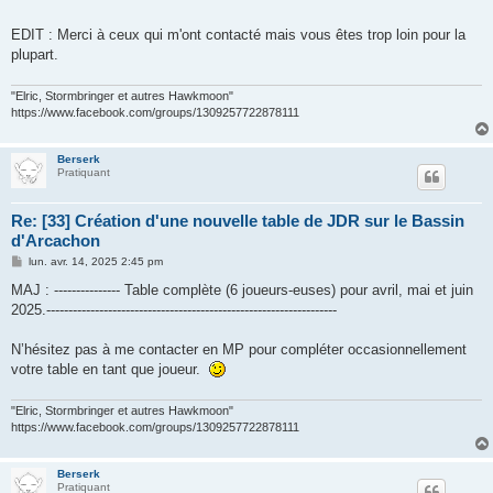
e
EDIT : Merci à ceux qui m'ont contacté mais vous êtes trop loin pour la
plupart.
"Elric, Stormbringer et autres Hawkmoon"
https://www.facebook.com/groups/1309257722878111
Berserk
Pratiquant
Re: [33] Création d'une nouvelle table de JDR sur le Bassin
d'Arcachon
M
lun. avr. 14, 2025 2:45 pm
e
s
MAJ : --------------- Table complète (6 joueurs-euses) pour avril, mai et juin
s
2025.------------------------------------------------------------------
a
g
e
N’hésitez pas à me contacter en MP pour compléter occasionnellement
votre table en tant que joueur.
"Elric, Stormbringer et autres Hawkmoon"
https://www.facebook.com/groups/1309257722878111
Berserk
Pratiquant