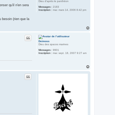
Dieu d'après le panthéon
nser qu'il n'en sera
Messages :
2183
Inscription :
mar. mars 14, 2006 8:42 pm
 besoin (rien que la
H
a
u
t
Deimoss
Dieu des spaces marines
Messages :
9901
Inscription :
mar. sept. 18, 2007 9:27 am
H
a
u
t