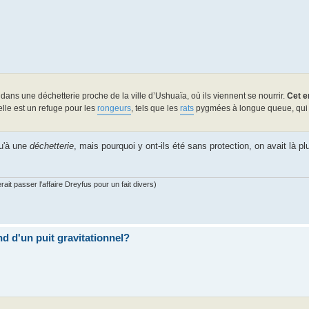
dans une déchetterie proche de la ville d’Ushuaïa, où ils viennent se nourrir.
Cet e
lle est un refuge pour les
rongeurs
, tels que les
rats
pygmées à longue queue, qui 
u'à une
déchetterie
, mais pourquoi y ont-ils été sans protection, on avait là p
ait passer l'affaire Dreyfus pour un fait divers)
ond d'un puit gravitationnel?