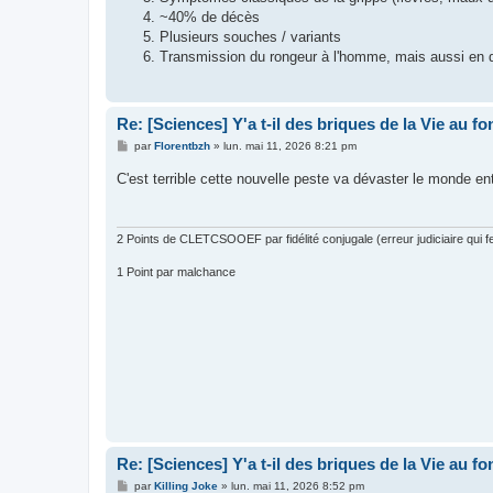
~40% de décès
Plusieurs souches / variants
Transmission du rongeur à l'homme, mais aussi en di
Re: [Sciences] Y'a t-il des briques de la Vie au f
M
par
Florentbzh
»
lun. mai 11, 2026 8:21 pm
e
s
C'est terrible cette nouvelle peste va dévaster le monde en
s
a
g
e
2 Points de CLETCSOOEF par fidélité conjugale (erreur judiciaire qui fer
1 Point par malchance
Re: [Sciences] Y'a t-il des briques de la Vie au f
M
par
Killing Joke
»
lun. mai 11, 2026 8:52 pm