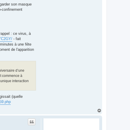
e "garder son masque
to-confinement
ppel : ce virus, à
K6YC2GY/
- fait
minutes à une fête
ment de l'apparition
niversaire d’une
ent commence à
unique interaction
issait (quelle
359.php
H
a
u
t