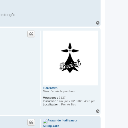
 prolongés
H
a
u
t
Florentbzh
Dieu d'après le panthéon
Messages :
5127
Inscription :
lun. janv. 02, 2023 4:26 pm
Localisation :
Pen Ar Bed
H
a
u
t
Killing Joke