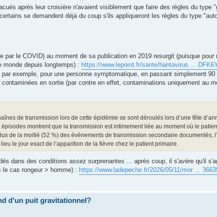
évacués après leur croisière n'avaient visiblement que faire des règles du typ
(certains se demandent déjà du coup s'ils appliqueront les règles du type "au
 par le COVID) au moment de sa publication en 2019 resurgit (puisque pour ra
s le monde depuis longtemps) :
https://www.lepoint.fr/sante/hantavirus ... DF
ait par exemple, pour une personne symptomatique, en passant simplement 90 
 contaminées en sortie (par contre en effet, contaminations uniquement au mo
înes de transmission lors de cette épidémie se sont déroulés lors d’une fête d’an
es épisodes montrent que la transmission est intimement liée au moment où le pati
us de la moitié (52 %) des événements de transmission secondaire documentés, l’
ieu le jour exact de l’apparition de la fièvre chez le patient primaire.
 dans des conditions assez surprenantes ... après coup, il s'avère qu'il s'ag
s le cas rongeur > homme) :
https://www.ladepeche.fr/2026/05/11/mor ... 366
ond d'un puit gravitationnel?