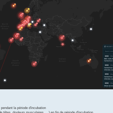
x pendant la période d'incubation
têtes, douleurs musculaires, ...) en fin de période d'incubation