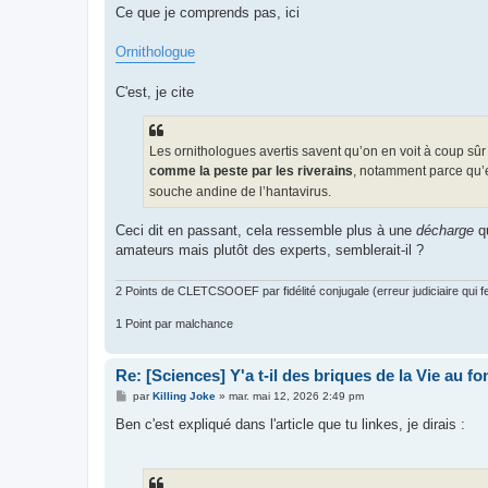
s
Ce que je comprends pas, ici
s
a
g
Ornithologue
e
C'est, je cite
Les ornithologues avertis savent qu’on en voit à coup sûr 
comme la peste par les riverains
, notamment parce qu’e
souche andine de l’hantavirus.
Ceci dit en passant, cela ressemble plus à une
décharge
q
amateurs mais plutôt des experts, semblerait-il ?
2 Points de CLETCSOOEF par fidélité conjugale (erreur judiciaire qui fer
1 Point par malchance
Re: [Sciences] Y'a t-il des briques de la Vie au f
M
par
Killing Joke
»
mar. mai 12, 2026 2:49 pm
e
s
Ben c'est expliqué dans l'article que tu linkes, je dirais :
s
a
g
e