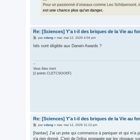
Pour un passionné d’oiseaux comme Leo Schilperoord, o
est une chance plus qu’un danger.
Re: [Sciences] Y'a t-il des briques de la Vie au f
M
par
cdang
»
mar. mai 12, 2026 4:04 pm
e
s
Iels sont éligible aux Darwin Awards ?
s
a
g
e
--
Vous êtes mort
[2 points CLETCSOOEF]
Re: [Sciences] Y'a t-il des briques de la Vie au f
M
par
cdang
»
mar. mai 12, 2026 11:13 pm
e
s
[hantav] J'ai un pote qui commence à paniquer et qui m'a 
s
n'a rien donné. C'est de l'infox propagée par les réseaux so
a