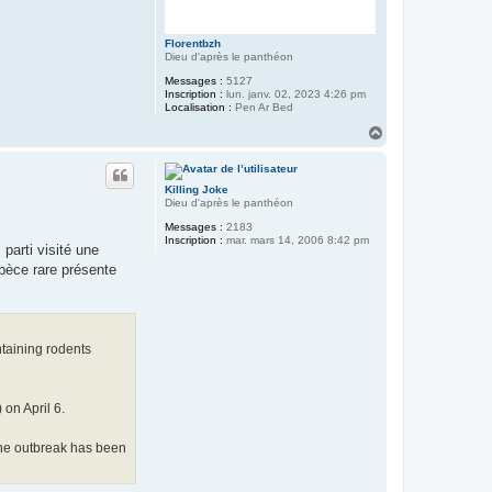
Florentbzh
Dieu d'après le panthéon
Messages :
5127
Inscription :
lun. janv. 02, 2023 4:26 pm
Localisation :
Pen Ar Bed
H
a
u
t
Killing Joke
Dieu d'après le panthéon
Messages :
2183
Inscription :
mar. mars 14, 2006 8:42 pm
 parti visité une
spèce rare présente
ntaining rodents
on April 6.
 The outbreak has been