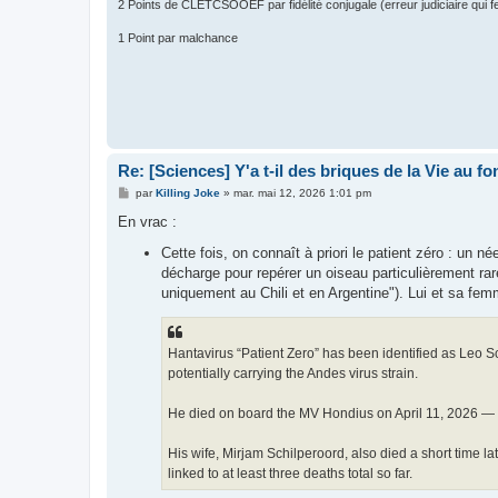
2 Points de CLETCSOOEF par fidélité conjugale (erreur judiciaire qui fer
1 Point par malchance
Re: [Sciences] Y'a t-il des briques de la Vie au f
M
par
Killing Joke
»
mar. mai 12, 2026 1:01 pm
e
s
En vrac :
s
a
Cette fois, on connaît à priori le patient zéro : un n
g
décharge pour repérer un oiseau particulièrement rar
e
uniquement au Chili et en Argentine"). Lui et sa fe
Hantavirus “Patient Zero” has been identified as Leo Sc
potentially carrying the Andes virus strain.
He died on board the MV Hondius on April 11, 2026 — f
His wife, Mirjam Schilperoord, also died a short time l
linked to at least three deaths total so far.