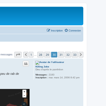
Inscription
Connexion
Page
30
sur
33
1
28
29
30
31
32
33
Précédent
Suivant
 messages
…
Killing Joke
Dieu d'après le panthéon
 peu de rab de
Messages :
2183
Inscription :
mar. mars 14, 2006 8:42 pm