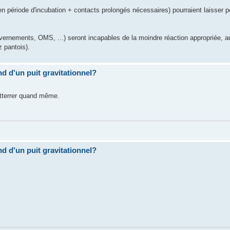
n période d'incubation + contacts prolongés nécessaires) pourraient laisser pe
ernements, OMS, ...) seront incapables de la moindre réaction appropriée, au
z pantois).
ond d'un puit gravitationnel?
 atterrer quand même.
ond d'un puit gravitationnel?