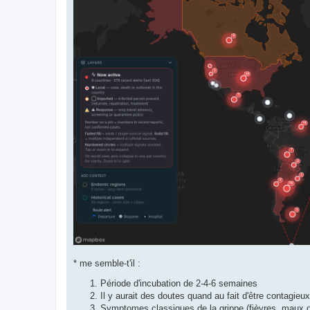
* me semble-t'il :
Période d'incubation de 2-4-6 semaines
Il y aurait des doutes quand au fait d'être contagieu
Symptomes classiques de la grippe (fièvres, maux de 