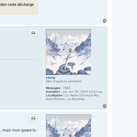
siter cette décharge
H
a
u
t
cdang
Dieu d'après le panthéon
Messages :
7962
Inscription :
jeu. avr. 30, 2015 10:23 am
Localisation :
Le Havre (Choisy-le-Roi,
Saint-Étienne, La Rochelle)
H
a
u
t
e, mais mon qwant-fu