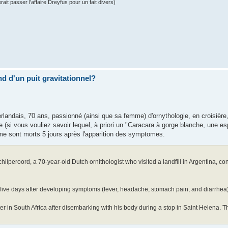
ait passer l'affaire Dreyfus pour un fait divers)
ond d'un puit gravitationnel?
éerlandais, 70 ans, passionné (ainsi que sa femme) d'ornythologie, en croisière,
e (si vous vouliez savoir lequel, à priori un "Caracara à gorge blanche, une e
mme sont morts 5 jours après l'apparition des symptomes.
hilperoord, a 70-year-old Dutch ornithologist who visited a landfill in Argentina, co
ive days after developing symptoms (fever, headache, stomach pain, and diarrhea) 
ater in South Africa after disembarking with his body during a stop in Saint Helena.