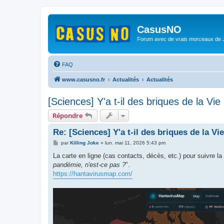
CasusNO
Forum avec de vrais morceaux de
FAQ
www.casusno.fr
Actualités
Actualités
[Sciences] Y'a t-il des briques de la Vie
Répondre
Re: [Sciences] Y'a t-il des briques de la Vi
M
par
Killing Joke
»
lun. mai 11, 2026 5:43 pm
e
s
La carte en ligne (cas contacts, décès, etc.) pour suivre la
s
pandémie, n'est-ce pas ?
".
a
g
https://hantavirusmap.com/
e