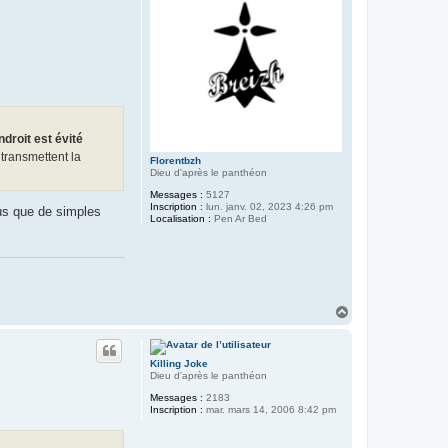
ndroit est évité
transmettent la
Florentbzh
Dieu d'après le panthéon
Messages :
5127
Inscription :
lun. janv. 02, 2023 4:26 pm
lus que de simples
Localisation :
Pen Ar Bed
H
a
u
t
Killing Joke
Dieu d'après le panthéon
Messages :
2183
Inscription :
mar. mars 14, 2006 8:42 pm