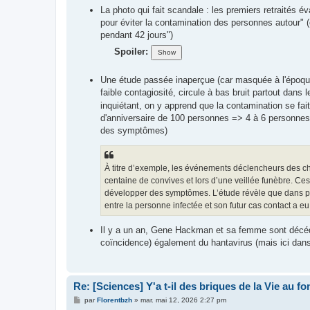
La photo qui fait scandale : les premiers retraités 
pour éviter la contamination des personnes autour" 
pendant 42 jours")
Spoiler:
Une étude passée inaperçue (car masquée à l'époque
faible contagiosité, circule à bas bruit partout dan
inquiétant, on y apprend que la contamination se f
d'anniversaire de 100 personnes => 4 à 6 personnes
des symptômes)
À titre d’exemple, les événements déclencheurs des cha
centaine de convives et lors d’une veillée funèbre. C
développer des symptômes. L’étude révèle que dans pl
entre la personne infectée et son futur cas contact a eu l
Il y a un an, Gene Hackman et sa femme sont décédés
coïncidence) également du hantavirus (mais ici dan
Re: [Sciences] Y'a t-il des briques de la Vie au f
M
par
Florentbzh
»
mar. mai 12, 2026 2:27 pm
e