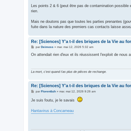
e
s
Les points 2 & 6 (peut être pas de contamination possible e
s
rien.
a
g
e
Mais ne doutons pas que toutes les parties prenantes (gouv
fuite dans la nature des premiers cas contacts laisse asse
Re: [Sciences] Y'a t-il des briques de la Vie au f
M
par
Deimoss
»
mar. mai 12, 2026 5:32 am
e
s
On attendait rien d'eux et ils réussissent l'exploit de nous
s
a
g
e
La mort, c'est quand t'as plus de pièces de rechange.
Re: [Sciences] Y'a t-il des briques de la Vie au f
M
par
Florentbzh
»
mar. mai 12, 2026 9:26 am
e
s
Je suis foutu, je le savais
s
a
g
Hantavirus à Concarneau
e