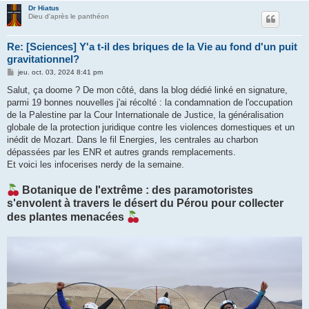
Dr Hiatus
Dieu d'après le panthéon
Re: [Sciences] Y'a t-il des briques de la Vie au fond d'un puit
gravitationnel?
M
jeu. oct. 03, 2024 8:41 pm
e
s
Salut, ça doome ? De mon côté, dans la blog dédié linké en signature,
s
parmi 19 bonnes nouvelles j'ai récolté : la condamnation de l'occupation
a
g
de la Palestine par la Cour Internationale de Justice, la généralisation
e
globale de la protection juridique contre les violences domestiques et un
inédit de Mozart. Dans le fil Energies, les centrales au charbon
dépassées par les ENR et autres grands remplacements.
Et voici les infocerises nerdy de la semaine.
Botanique de l'extrême : des paramotoristes
s'envolent à travers le désert du Pérou pour collecter
des plantes menacées