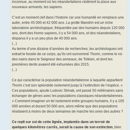
inconnue, au moment où les néandertaliens cédèrent la place aux
nouveaux arrivants, les sapiens.
C’est un moment clef dans l’histoire car une humanité en remplace une
autre, entre 45 000 et 42 000 ans. La grotte Mandrin est un riche
laboratoire archéologique, fréquentée par des humains depuis 120 000
ans, dont des Homo sapiens, il y a 54 000 ans, et des néandertaliens,
disparus il y a un peu plus de 40 000 ans.
(...)
Au terme d’une dizaine d’années de recherches, les archéologues ont
extrait le fossile de ce corps, qu’ils ont surnommé Thorin, comme le roi
des nains dans le Seigneur des anneaux, de Tolkien, et dont les
premières dents avaient été exhumées dès 2015.
(...)
Ce qui caractérise la population néandertalienne à laquelle appartient
Thorin c’est son splendide isolement jusqu’à l’extinction de l’espèce. «
Ces populations, ajoute Ludovic Slimak, ont passé 50 millénaires sans
échanger de gènes avec les populations classiques néandertaliennes.
» Comment imaginer un tel isolement entre groupes humains, il y a 105
000 années et durant 50 000 ans, alors même que des populations
résidaient à moins de deux semaines de marche les unes des autres ?
Ce repli sur soi de cette lignée, implantée dans un terroir de
quelques kilomètres carrés, serait la cause de son extinction
, bien