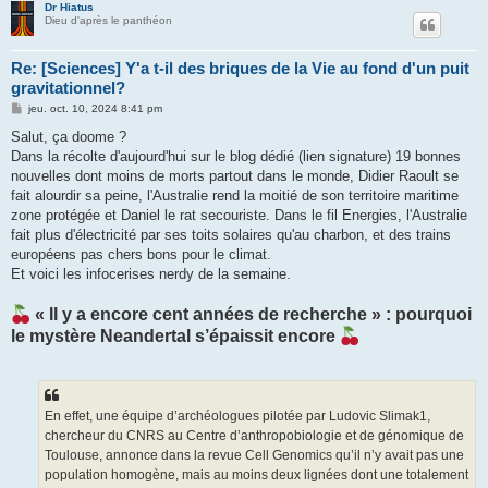
Dr Hiatus
Dieu d'après le panthéon
Re: [Sciences] Y'a t-il des briques de la Vie au fond d'un puit
gravitationnel?
M
jeu. oct. 10, 2024 8:41 pm
e
s
Salut, ça doome ?
s
Dans la récolte d'aujourd'hui sur le blog dédié (lien signature) 19 bonnes
a
g
nouvelles dont moins de morts partout dans le monde, Didier Raoult se
e
fait alourdir sa peine, l'Australie rend la moitié de son territoire maritime
zone protégée et Daniel le rat secouriste. Dans le fil Energies, l'Australie
fait plus d'électricité par ses toits solaires qu'au charbon, et des trains
européens pas chers bons pour le climat.
Et voici les infocerises nerdy de la semaine.
« Il y a encore cent années de recherche » : pourquoi
le mystère Neandertal s’épaissit encore
En effet, une équipe d’archéologues pilotée par Ludovic Slimak1,
chercheur du CNRS au Centre d’anthropobiologie et de génomique de
Toulouse, annonce dans la revue Cell Genomics qu’il n’y avait pas une
population homogène, mais au moins deux lignées dont une totalement