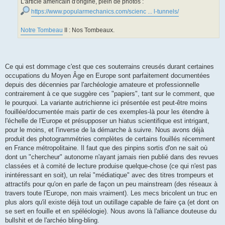
L'article américain d'origine, plein de photos :
https://www.popularmechanics.com/scienc ... l-tunnels/
Notre Tombeau
II : Nos Tombeaux.
Ce qui est dommage c'est que ces souterrains creusés durant certaines
occupations du Moyen Âge en Europe sont parfaitement documentées
depuis des décennies par l'archéologie amateure et professionnelle
contrairement à ce que suggère ces "papiers", tant sur le comment, que
le pourquoi. La variante autrichienne ici présentée est peut-être moins
fouillée/documentée mais partir de ces exemples-là pour les étendre à
l'échelle de l'Europe et présupposer un hiatus scientifique est intrigant,
pour le moins, et l'inverse de la démarche à suivre. Nous avons déjà
produit des photogrammétries complètes de certains fouillés récemment
en France métropolitaine. Il faut que des pinpins sortis d'on ne sait où
dont un "chercheur" autonome n'ayant jamais rien publié dans des revues
classées et à comité de lecture produise quelque-chose (ce qui n'est pas
inintéressant en soit), un relai "médiatique" avec des titres trompeurs et
attractifs pour qu'on en parle de façon un peu mainstream (des réseaux à
travers toute l'Europe, non mais vraiment). Les mecs bricolent un truc en
plus alors qu'il existe déjà tout un outillage capable de faire ça (et dont on
se sert en fouille et en spéléologie). Nous avons là l'alliance douteuse du
bullshit et de l'archéo bling-bling.