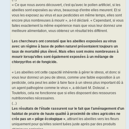
« Ce que nous avons découvert, c'est qu'avec le pollen artificiel, si les
abeilles sont exposées au virus, beaucoup d'entre elles meurent. Et si
vous les exposez au virus et aux pesticides en même temps, elles sont
encore plus nombreuses à mourir », a-t-il déclaré. « Cependant, si vous
faites exactement la même expérience mais que vous leur donnez une
meilleure alimentation, vous obtenez un résultat très différent.
Les chercheurs ont constaté que les abeilles exposées au virus
avec un régime à base de pollen naturel présentaient toujours un
taux de mortalité plus élevé. Mais elles sont moins nombreuses à
mourir lorsqu'elles sont également exposées à un mélange de
chlorpyrifos et de fongicide.
« Les abeilles ont cette capacité inhérente à gérer le stress, et donc si
vous leur donnez un peu de stress, comme une faible exposition à un
pesticide, cela peut les aider à faire face à un stress plus important dû à
un agent pathogène comme le virus », a déclaré M. Dolezal. «
Toutefois, cela ne fonctionne que si elles disposent des ressources
nutritionnelles nécessaires.
(...)
Les résultats de l'étude rassurent sur le fait que l'aménagement d'un
habitat de prairie de haute qualité à proximité de sites agricoles ne
crée pas un « piège écologique »
, attirant les abeilles vers les fleurs
uniquement pour qu'elles soient tuées juste après par des produits