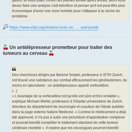
gallon, et vous luttez contre ces plantes année après année, alors vous
devez faire une analyse coût-bénéfice et penser qu'il est peut-être plus
économique d'avoir une zone humide pour s'attaquer à la racine du
problème.
https://www.stlpr.org/show/st-louis-on- ... -and-ponds
Un antidépresseur prometteur pour traiter des
tumeurs au cerveau
Des chercheurs dirigés par Berend Snijder, professeur à l'ETH Zurich,
ont trouvé une substance qui combat efficacement les glioblastomes, du
moins en laboratoire : un antidépresseur appelé vortioxétine.
(...)
« L'avantage de la vortioxétine est qu'elle est sûre et très rentable »,
explique Michael Weller, professeur à l'hôpital universitaire de Zurich,
directeur du département de neurologie et coauteur de l'étude publiée
dans la page externe Nature Medicine. « Comme le médicament a déjà
été approuvé, il n'a pas à subir une procédure d'approbation complexe
et pourrait bientôt compléter le traitement standard de cette tumeur
cérébrale mortelle ». Il espère que les oncologues pourront bientôt