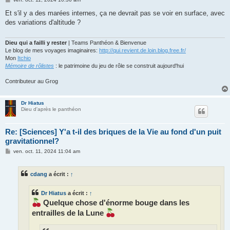
e
s
Et s'il y a des marées internes, ça ne devrait pas se voir en surface, avec
s
des variations d'altitude ?
a
g
e
Dieu qui a failli y rester
| Teams Panthéon & Bienvenue
Le blog de mes voyages imaginaires:
http://qui.revient.de.loin.blog.free.fr/
Mon
Itchio
Mémoire de rôlistes
: le patrimoine du jeu de rôle se construit aujourd'hui
Contributeur au Grog
Dr Hiatus
Dieu d'après le panthéon
Re: [Sciences] Y'a t-il des briques de la Vie au fond d'un puit
gravitationnel?
M
ven. oct. 11, 2024 11:04 am
e
s
s
cdang
a écrit :
↑
a
g
e
Dr Hiatus
a écrit :
↑
Quelque chose d'énorme bouge dans les
entrailles de la Lune