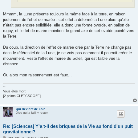
Mmmm, la Lune présente toujours la même face à la terre, en raison
justement de l'effet de marée : cet effet a déformé la Lune alors qu'elle
n'était pas encore solidifiée, elle a donc une forme ovoïde, en ballon de
rugby, et l'effet de marée maintient le grand axe de cet ovoïde pointé vers
la Terre.
Du coup, la direction de l'effet de marée créé par la Terre ne change pas
dans le référentiel de la Lune, je ne vois pas comment il pourrait créer le
mouvement. Reste l'effet de marée du Soleil, qui est faible vue la
distance.
Ou alors mon raisonnement est faux...
--
Vous êtes mort
[2 points CLETCSOOEF]
Qui Revient de Loin
Dieu qui a failli y rester
Re: [Sciences] Y'a t-il des briques de la Vie au fond d'un puit
gravitationnel?
M
ven. oct. 11, 2024 10:36 am