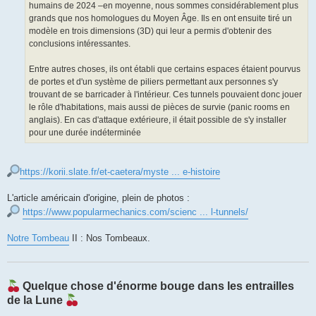
humains de 2024 –en moyenne, nous sommes considérablement plus
grands que nos homologues du Moyen Âge. Ils en ont ensuite tiré un
modèle en trois dimensions (3D) qui leur a permis d'obtenir des
conclusions intéressantes.
Entre autres choses, ils ont établi que certains espaces étaient pourvus
de portes et d'un système de piliers permettant aux personnes s'y
trouvant de se barricader à l'intérieur. Ces tunnels pouvaient donc jouer
le rôle d'habitations, mais aussi de pièces de survie (panic rooms en
anglais). En cas d'attaque extérieure, il était possible de s'y installer
pour une durée indéterminée
https://korii.slate.fr/et-caetera/myste ... e-histoire
L'article américain d'origine, plein de photos :
https://www.popularmechanics.com/scienc ... l-tunnels/
Notre Tombeau
II : Nos Tombeaux.
Quelque chose d'énorme bouge dans les entrailles
de la Lune