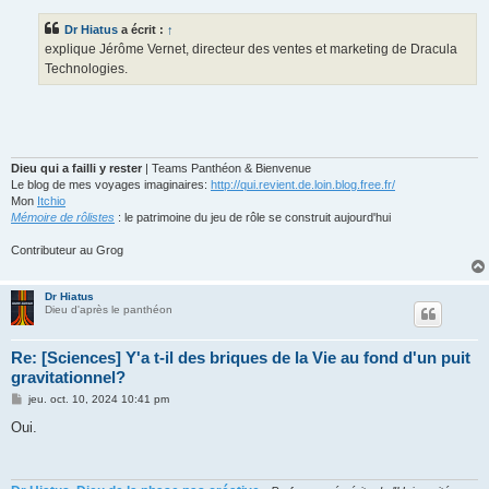
s
s
Dr Hiatus
a écrit :
↑
a
g
explique Jérôme Vernet, directeur des ventes et marketing de Dracula
e
Technologies.
Dieu qui a failli y rester
| Teams Panthéon & Bienvenue
Le blog de mes voyages imaginaires:
http://qui.revient.de.loin.blog.free.fr/
Mon
Itchio
Mémoire de rôlistes
: le patrimoine du jeu de rôle se construit aujourd'hui
Contributeur au Grog
Dr Hiatus
Dieu d'après le panthéon
Re: [Sciences] Y'a t-il des briques de la Vie au fond d'un puit
gravitationnel?
M
jeu. oct. 10, 2024 10:41 pm
e
s
Oui.
s
a
g
e