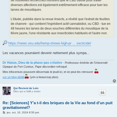
de nouvelles recherches montrent que le CBD utilisé pour traiter
diverses affections est également extrêmement efficace pour tuer les
larves de moustiques.
L'étude, publiée dans la revue Insects, a révélé que l'extrait de feuilles
de chanvre - qui contient l'ingrédient actif cannabidiol, ou CBD - tue en
48 heures les larves de deux souches différentes du moustique de la
fièvre jaune, l'une résistante aux insecticides habituels et l'autre non.
https://news.osu.edu/hemp-shows-high-pr ... secticide/
Les vacances pourraient devenir nettement plus sympa...
Dr Hiatus, Dieu de la phase pas créative
-
Professeur émérite de l'Université
Opaque du Fort Curieux, Pape discordien refroqué.
Mes infocerises poussent désormais le jeudi ici, et on peut les retrouver
sur un blog dédié
(yen a beaucoup plus).
Qui Revient de Loin
Dieu qui a failli y rester
Re: [Sciences] Y'a t-il des briques de la Vie au fond d'un puit
gravitationnel?
M
jeu. oct. 10, 2024 8:50 pm
e