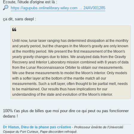
Ecoute, l'étude d'origine est là :
https://agupubs.onlinelibrary.wiley.com ... 24AV001285
ça dit, sans deepl :
Until now, lunar laser ranging has determined dissipation at the monthly
and yearly period, but the changes in the Moon's gravity are only known
at the monthly period. We present the first measurement of the Moon's
yearly gravity changes due to tides. We analyzed data from the Gravity
Recovery and Interior Laboratory mission combined with 8 years of data
from the Lunar Reconnaissance Orbiter to obtain our measurements.
We use these measurements to model the Moon's interior. Only models
with a softer layer at the bottom of the mantle match all our
measurements. Such a soft layer, often thought to be partial melt, needs
to be maintained. Our results thus have implications for our
understanding of the state and evolution of the Moon's interior.
100% t'as plus de billes que moi pour dire ce qui peut ou pas fonctionner
dedans !
Dr Hiatus, Dieu de la phase pas créative
-
Professeur émérite de l'Université
Opaque du Fort Curieux, Pape discordien refroqué.