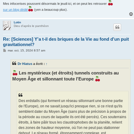
Mes infocerises poussent désormais le jeudi ici, et on peut les retrouver
sur un blog dédié
(yen a beaucoup plus).
Lotin
Dieu d'après le panthéon
Re: [Sciences] Y'a t-il des briques de la Vie au fond d'un puit
gravitationnel?
M
mar. oct. 15, 2024 8:57 am
e
s
s
Dr Hiatus
a écrit :
↑
a
g
e
Les mystérieux (et étroits) tunnels construits au
Moyen Âge et sillonnant toute l'Europe
Des erdstalls (qui forment un réseau sillonnant une bonne partie
de l'Europe), on ne savait jusqu'ici presque rien, si ce n'est qu'ils
semblent dater du Moyen Âge (sans plus de précision à propos de
la période au cours de laquelle ils ont été percés). Ces souterrains
étroits, à faire pâlir tous les claustrophobes de la planète, relient
des zones de hauteur moyenne, où l'on ne peut pas stationner
debout. Le réseau formé, étonnamment complexe, est