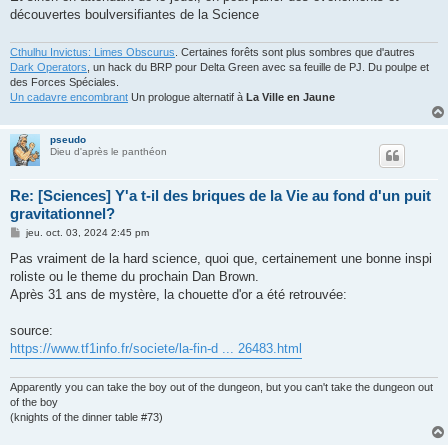
découvertes boulversifiantes de la Science
Cthulhu Invictus: Limes Obscurus
. Certaines forêts sont plus sombres que d'autres
Dark Operators
, un hack du BRP pour Delta Green avec sa feuille de PJ. Du poulpe et
des Forces Spéciales.
Un cadavre encombrant
Un prologue alternatif à
La Ville en Jaune
pseudo
Dieu d'après le panthéon
Re: [Sciences] Y'a t-il des briques de la Vie au fond d'un puit
gravitationnel?
M
jeu. oct. 03, 2024 2:45 pm
e
s
Pas vraiment de la hard science, quoi que, certainement une bonne inspi
s
roliste ou le theme du prochain Dan Brown.
a
g
Après 31 ans de mystère, la chouette d'or a été retrouvée:
e
source:
https://www.tf1info.fr/societe/la-fin-d ... 26483.html
Apparently you can take the boy out of the dungeon, but you can't take the dungeon out
of the boy
(knights of the dinner table #73)