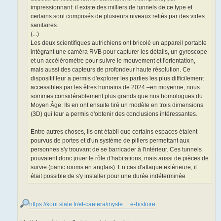
impressionnant: il existe des milliers de tunnels de ce type et
certains sont composés de plusieurs niveaux reliés par des vides
sanitaires.
(...)
Les deux scientifiques autrichiens ont bricolé un appareil portable
intégrant une caméra RVB pour capturer les détails, un gyroscope
et un accéléromètre pour suivre le mouvement et l'orientation,
mais aussi des capteurs de profondeur haute résolution. Ce
dispositif leur a permis d'explorer les parties les plus difficilement
accessibles par les êtres humains de 2024 –en moyenne, nous
sommes considérablement plus grands que nos homologues du
Moyen Âge. Ils en ont ensuite tiré un modèle en trois dimensions
(3D) qui leur a permis d'obtenir des conclusions intéressantes.
Entre autres choses, ils ont établi que certains espaces étaient
pourvus de portes et d'un système de piliers permettant aux
personnes s'y trouvant de se barricader à l'intérieur. Ces tunnels
pouvaient donc jouer le rôle d'habitations, mais aussi de pièces de
survie (panic rooms en anglais). En cas d'attaque extérieure, il
était possible de s'y installer pour une durée indéterminée
https://korii.slate.fr/et-caetera/myste ... e-histoire