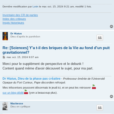
Dernière modification par
Lotin
le mar. oct. 15, 2024 9:21 am, modifié 1 fois.
Inventaire des CR de parties
Index des critiques
Inspis historiques
Dr Hiatus
Dieu d'après le panthéon
Re: [Sciences] Y'a t-il des briques de la Vie au fond d'un puit
gravitationnel?
M
mar. oct. 15, 2024 9:07 am
e
s
Merci pour le supplément de perspective et le debunk !
s
Content quand même d'avoir découvert le sujet, pour ma part.
a
g
e
Dr Hiatus, Dieu de la phase pas créative
-
Professeur émérite de l'Université
Opaque du Fort Curieux, Pape discordien refroqué.
Mes infocerises poussent désormais le jeudi ici, et on peut les retrouver
sur un blog dédié
(yen a beaucoup plus).
Macbesse
Dieu en cyrillique