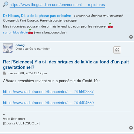
https://www.theguardian.com/environment ... n-pictures
Dr Hiatus, Dieu de la phase pas créative
-
Professeur émérite de l'Université
Opaque du Fort Curieux, Pape discordien refroqué.
Mes infocerises poussent désormais le jeudi ici, et on peut les retrouver
sur un blog dédié
(yen a beaucoup plus).
cdang
Dieu d'après le panthéon
Re: [Sciences] Y'a t-il des briques de la Vie au fond d'un puit
gravitationnel?
M
mar. oct. 08, 2024 11:19 pm
e
s
Affaires sensibles
revient sur la pandémie du Covid-19 :
s
a
g
https://www.radiofrance.fr/franceinter/ ... 24-5592887
e
https://www.radiofrance.fr/franceinter/ ... 24-4404550
--
Vous êtes mort
[2 points CLETCSOOEF]