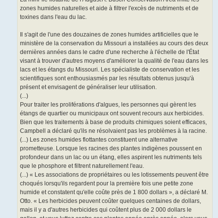
zones humides naturelles et aide à filtrer l'excès de nutriments et de
toxines dans l'eau du lac.
Il s'agit de l'une des douzaines de zones humides artificielles que le
ministère de la conservation du Missouri a installées au cours des deux
dernières années dans le cadre d'une recherche à l'échelle de l'État
visant à trouver d'autres moyens d'améliorer la qualité de l'eau dans les
lacs et les étangs du Missouri. Les spécialiste de conservation et les
scientifiques sont enthousiasmés par les résultats obtenus jusqu'à
présent et envisagent de généraliser leur utilisation.
(...)
Pour traiter les proliférations d'algues, les personnes qui gèrent les
étangs de quartier ou municipaux ont souvent recours aux herbicides.
Bien que les traitements à base de produits chimiques soient efficaces,
Campbell a déclaré qu'ils ne résolvaient pas les problèmes à la racine.
(...) Les zones humides flottantes constituent une alternative
prometteuse. Lorsque les racines des plantes indigènes poussent en
profondeur dans un lac ou un étang, elles aspirent les nutriments tels
que le phosphore et filtrent naturellement l'eau.
(...) « Les associations de propriétaires ou les lotissements peuvent être
choqués lorsqu'ils regardent pour la première fois une petite zone
humide et constatent qu'elle coûte près de 1 800 dollars », a déclaré M.
Otto. « Les herbicides peuvent coûter quelques centaines de dollars,
mais il y a d'autres herbicides qui coûtent plus de 2 000 dollars le