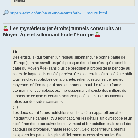
l'utiliser.
https://ethz.ch/en/news-and-events/eth- ... mours.html
Les mystérieux (et étroits) tunnels construits au
Moyen Âge et sillonnant toute l'Europe
Des erdstalls (qui forment un réseau sillonnant une bonne partie de
l'Europe), on ne savait jusqu'ici presque rien, si ce n'est qu'ils semblent
dater du Moyen Âge (sans plus de précision à propos de la période au
cours de laquelle ils ont été percés). Ces souterrains étroits, à faire pâlir
tous les claustrophobes de la planète, relient des zones de hauteur
moyenne, où l'on ne peut pas stationner debout. Le réseau formé,
étonnamment complexe, est impressionnant: il existe des milliers de
tunnels de ce type et certains sont composés de plusieurs niveaux
reliés par des vides sanitaires.
(...)
Les deux scientifiques autrichiens ont bricolé un appareil portable
intégrant une caméra RVB pour capturer les détails, un gyroscope et un
accéléromètre pour suivre le mouvement et l'orientation, mais aussi des
capteurs de profondeur haute résolution. Ce dispositif leur a permis
d'explorer les parties les plus difficilement accessibles par les êtres