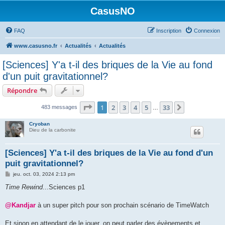
CasusNO
FAQ
Inscription
Connexion
www.casusno.fr
Actualités
Actualités
[Sciences] Y'a t-il des briques de la Vie au fond
d'un puit gravitationnel?
Répondre
Page
1
sur
33
1
2
3
4
5
33
Suivant
483 messages
…
Cryoban
Dieu de la carbonite
[Sciences] Y'a t-il des briques de la Vie au fond d'un
puit gravitationnel?
M
jeu. oct. 03, 2024 2:13 pm
e
s
Time Rewind
...Sciences p1
s
a
g
@Kandjar
à un super pitch pour son prochain scénario de TimeWatch
e
Et sinon en attendant de le jouer, on peut parler des évènements et