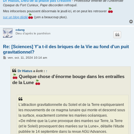
Dr Hiatus, Dieu de la phase pas créative
-
Professeur émérite de l'Université
Opaque du Fort Curieux, Pape discordien refroqué.
Mes infocerises poussent désormais le jeudi ici, et on peut les retrouver
sur un blog dédié
(yen a beaucoup plus).
cdang
Dieu d'après le panthéon
Re: [Sciences] Y'a t-il des briques de la Vie au fond d'un puit
gravitationnel?
M
ven. oct. 11, 2024 10:14 am
e
s
s
Dr Hiatus
a écrit :
↑
a
g
Quelque chose d'énorme bouge dans les entrailles
e
de la Lune
L'attraction gravitationnelle du Soleil et de la Terre expliqueraient
les mouvements de ce magma lunaire qui monte et descend sous
la surface, exactement comme les marées océaniques.
«De même que la Lune provoque des marées sur Terre, la Terre
(et le Soleil) provoquent des marées sur la Lune», détaille l'étude
publiée le 14 septembre dans la revue AGU Advances.