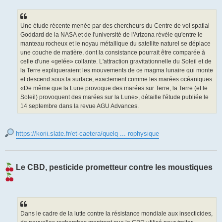
Une étude récente menée par des chercheurs du Centre de vol spatial
Goddard de la NASA et de l'université de l'Arizona révèle qu'entre le
manteau rocheux et le noyau métallique du satellite naturel se déplace
une couche de matière, dont la consistance pourrait être comparée à
celle d'une «gelée» collante. L'attraction gravitationnelle du Soleil et de
la Terre expliqueraient les mouvements de ce magma lunaire qui monte
et descend sous la surface, exactement comme les marées océaniques.
«De même que la Lune provoque des marées sur Terre, la Terre (et le
Soleil) provoquent des marées sur la Lune», détaille l'étude publiée le
14 septembre dans la revue AGU Advances.
https://korii.slate.fr/et-caetera/quelq ... rophysique
Le CBD, pesticide prometteur contre les moustiques
Dans le cadre de la lutte contre la résistance mondiale aux insecticides,