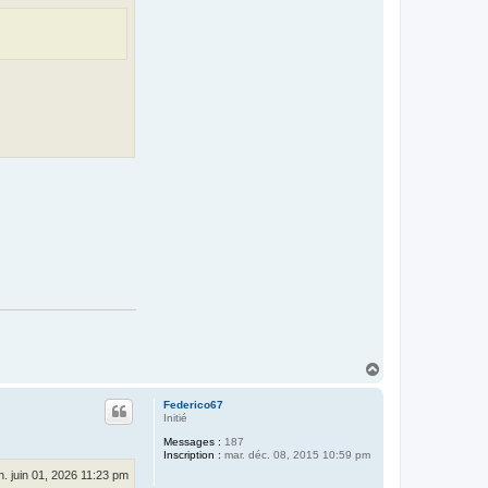
H
a
u
Federico67
t
Initié
Messages :
187
Inscription :
mar. déc. 08, 2015 10:59 pm
n. juin 01, 2026 11:23 pm