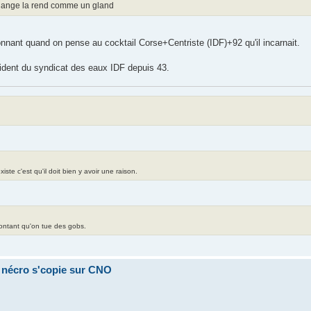
aillange la rend comme un gland
onnant quand on pense au cocktail Corse+Centriste (IDF)+92 qu'il incarnait.
ésident du syndicat des eaux IDF depuis 43.
te c'est qu'il doit bien y avoir une raison.
contant qu'on tue des gobs.
a nécro s'copie sur CNO