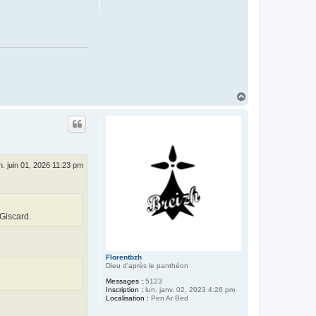
H
a
u
t
n. juin 01, 2026 11:23 pm
 Giscard.
Florentbzh
Dieu d'après le panthéon
Messages :
5123
Inscription :
lun. janv. 02, 2023 4:26 pm
Localisation :
Pen Ar Bed