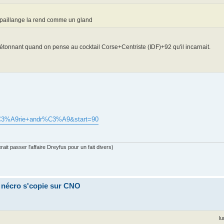
Arpaillange la rend comme un gland
 étonnant quand on pense au cocktail Corse+Centriste (IDF)+92 qu'il incarnait.
al%C3%A9rie+andr%C3%A9&start=90
ait passer l'affaire Dreyfus pour un fait divers)
a nécro s'copie sur CNO
lu