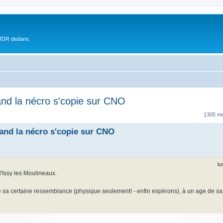
 JDR dedans.
and la nécro s'copie sur CNO
1305 m
uand la nécro s'copie sur CNO
lu
'Issy les Moulineaux.
sé sa certaine ressemblance (physique seulement! - enfin espérons), à un age de sa 