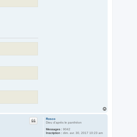
H
a
u
Rosco
t
Dieu d'après le panthéon
Messages :
9042
Inscription :
dim. avr. 30, 2017 10:23 am