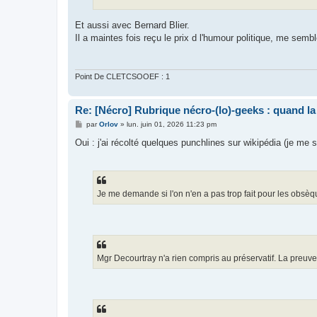
Et aussi avec Bernard Blier.
Il a maintes fois reçu le prix d l'humour politique, me semble-
Point De CLETCSOOEF : 1
Re: [Nécro] Rubrique nécro-(lo)-geeks : quand l
M
par
Orlov
»
lun. juin 01, 2026 11:23 pm
e
s
Oui : j'ai récolté quelques punchlines sur wikipédia (je me 
s
a
g
e
Je me demande si l'on n'en a pas trop fait pour les obsèq
Mgr Decourtray n'a rien compris au préservatif. La preuve, 