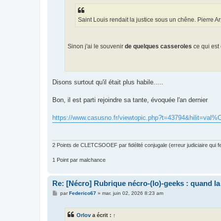
Saint Louis rendait la justice sous un chêne. Pierre 
Sinon j'ai le souvenir
de quelques casseroles
ce qui est
Disons surtout qu'il était plus habile.....
Bon, il est parti rejoindre sa tante, évoquée l'an dernier
https://www.casusno.fr/viewtopic.php?t=43794&hilit=v
2 Points de CLETCSOOEF par fidélité conjugale (erreur judiciaire qui fer
1 Point par malchance
Re: [Nécro] Rubrique nécro-(lo)-geeks : quand l
M
par
Federico67
»
mar. juin 02, 2026 8:23 am
e
s
s
Orlov
a écrit :
↑
a