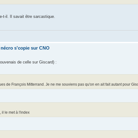
t-il. Il savait être sarcastique.
a nécro s'copie sur CNO
souvenais de celle sur Giscard) :
ues de François Mitterrand. Je ne me souviens pas qu'on en ait fait autant pour Gis
il le met à l'index