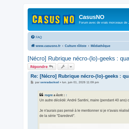
CasusNO
Forum avec de vrais morceaux de
FAQ
www.casusno.fr
Culture rôliste
Médiathèque
[Nécro] Rubrique nécro-(lo)-geeks : qu
Répondre
Re: [Nécro] Rubrique nécro-(lo)-geeks : q
M
par
senradackod
»
lun. juin 01, 2026 11:09 pm
e
s
s
rogre
a écrit :
↑
a
g
Un autre décédé: André Santini, maire (pendant 40 ans) d
e
Je n'aurais pas pensé à le mentionner si je n'avais réali
de la série "Daredevil".