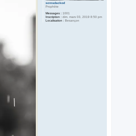
senradackod
Prophète
Messages :
1001
Inscription :
dim. mars 03, 2019 8:50 pm
Localisation :
Besançon