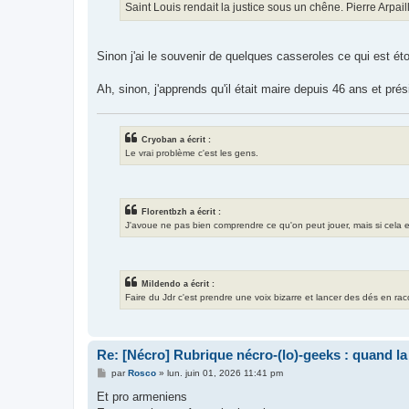
Saint Louis rendait la justice sous un chêne. Pierre Arp
Sinon j'ai le souvenir de quelques casseroles ce qui est ét
Ah, sinon, j'apprends qu'il était maire depuis 46 ans et pr
Cryoban a écrit :
Le vrai problème c'est les gens.
Florentbzh a écrit :
J'avoue ne pas bien comprendre ce qu'on peut jouer, mais si cela exis
Mildendo a écrit :
Faire du Jdr c'est prendre une voix bizarre et lancer des dés en ra
Re: [Nécro] Rubrique nécro-(lo)-geeks : quand l
M
par
Rosco
»
lun. juin 01, 2026 11:41 pm
e
s
Et pro armeniens
s