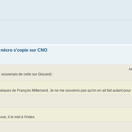
a nécro s'copie sur CNO
lu
e souvenais de celle sur Giscard) :
bsèques de François Mitterrand. Je ne me souviens pas qu'on en ait fait autant pour
ve, il le met à l'index