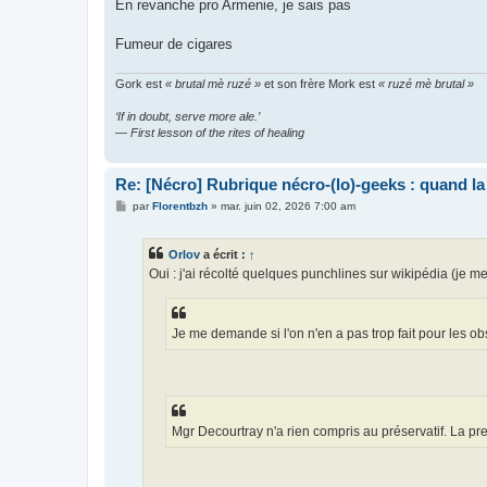
En revanche pro Armenie, je sais pas
a
g
e
Fumeur de cigares
Gork est
« brutal mè ruzé »
et son frère Mork est
« ruzé mè brutal »
‘If in doubt, serve more ale.’
— First lesson of the rites of healing
Re: [Nécro] Rubrique nécro-(lo)-geeks : quand l
M
par
Florentbzh
»
mar. juin 02, 2026 7:00 am
e
s
s
Orlov
a écrit :
↑
a
g
Oui : j'ai récolté quelques punchlines sur wikipédia (je m
e
Je me demande si l'on n'en a pas trop fait pour les o
Mgr Decourtray n'a rien compris au préservatif. La preu