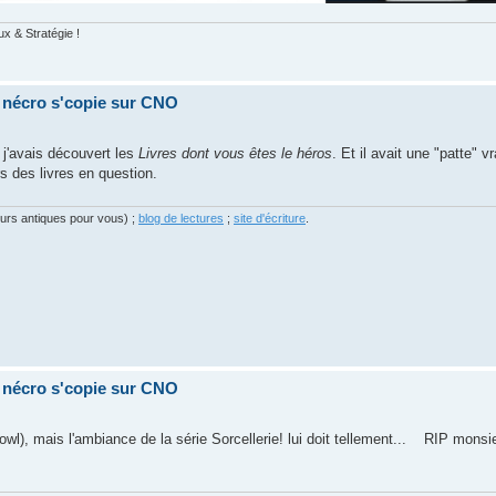
ux & Stratégie !
a nécro s'copie sur CNO
 j'avais découvert les
Livres dont vous êtes le héros
. Et il avait une "patte" v
rs des livres en question.
eurs antiques pour vous) ;
blog de lectures
;
site d'écriture
.
a nécro s'copie sur CNO
 Bowl), mais l'ambiance de la série Sorcellerie! lui doit tellement... RIP monsi