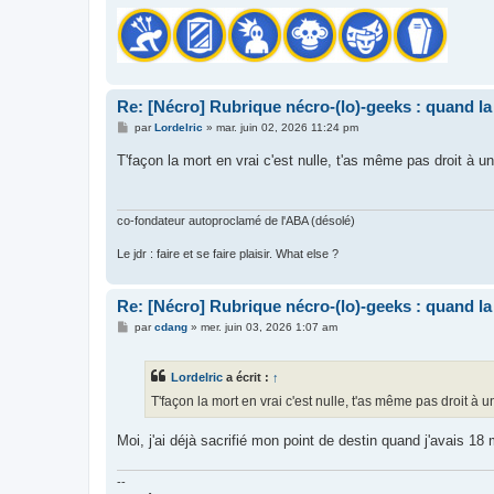
Re: [Nécro] Rubrique nécro-(lo)-geeks : quand l
M
par
Lordelric
»
mar. juin 02, 2026 11:24 pm
e
s
T'façon la mort en vrai c'est nulle, t'as même pas droit à 
s
a
g
e
co-fondateur autoproclamé de l'ABA (désolé)
Le jdr : faire et se faire plaisir. What else ?
Re: [Nécro] Rubrique nécro-(lo)-geeks : quand l
M
par
cdang
»
mer. juin 03, 2026 1:07 am
e
s
s
Lordelric
a écrit :
↑
a
g
T'façon la mort en vrai c'est nulle, t'as même pas droit à
e
Moi, j'ai déjà sacrifié mon point de destin quand j'avais 18 
--