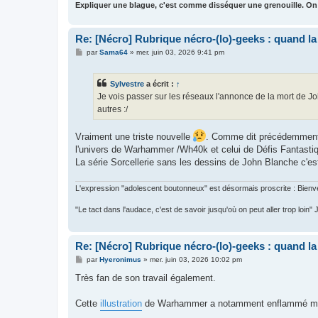
Expliquer une blague, c'est comme disséquer une grenouille. On
Re: [Nécro] Rubrique nécro-(lo)-geeks : quand l
M
par
Sama64
»
mer. juin 03, 2026 9:41 pm
e
s
s
Sylvestre
a écrit :
↑
a
g
Je vois passer sur les réseaux l'annonce de la mort de J
e
autres :/
Vraiment une triste nouvelle
. Comme dit précédemment, 
l'univers de Warhammer /Wh40k et celui de Défis Fantasti
La série Sorcellerie sans les dessins de John Blanche c'e
L'expression "adolescent boutonneux" est désormais proscrite : Bienve
"Le tact dans l'audace, c'est de savoir jusqu'où on peut aller trop loin"
Re: [Nécro] Rubrique nécro-(lo)-geeks : quand l
M
par
Hyeronimus
»
mer. juin 03, 2026 10:02 pm
e
s
Très fan de son travail également.
s
a
g
Cette
illustration
de Warhammer a notamment enflammé mo
e