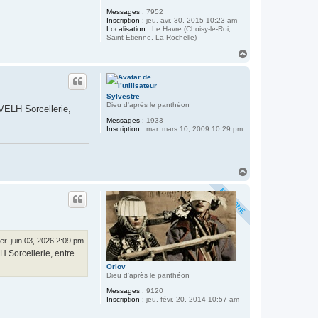
Messages :
7952
Inscription :
jeu. avr. 30, 2015 10:23 am
Localisation :
Le Havre (Choisy-le-Roi,
Saint-Étienne, La Rochelle)
H
a
u
t
Sylvestre
Dieu d'après le panthéon
VELH Sorcellerie,
Messages :
1933
Inscription :
mar. mars 10, 2009 10:29 pm
H
a
u
t
er. juin 03, 2026 2:09 pm
H Sorcellerie, entre
Orlov
Dieu d'après le panthéon
Messages :
9120
Inscription :
jeu. févr. 20, 2014 10:57 am