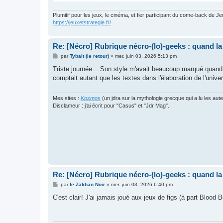
Plumitif pour les jeux, le cinéma, et fier participant du come-back de Je
https://jeuxetstrategie.fr/
Re: [Nécro] Rubrique nécro-(lo)-geeks : quand l
M
par
Tybalt (le retour)
»
mer. juin 03, 2026 5:13 pm
e
s
Triste journée... Son style m'avait beaucoup marqué quand
s
comptait autant que les textes dans l'élaboration de l'unive
a
g
e
Mes sites :
Kosmos
(un jdra sur la mythologie grecque qui a lu les aut
Disclameur : j'ai écrit pour "Casus" et "Jdr Mag".
Re: [Nécro] Rubrique nécro-(lo)-geeks : quand l
M
par
le Zakhan Noir
»
mer. juin 03, 2026 6:40 pm
e
s
C'est clair! J'ai jamais joué aux jeux de figs (à part Blood
s
a
g
e