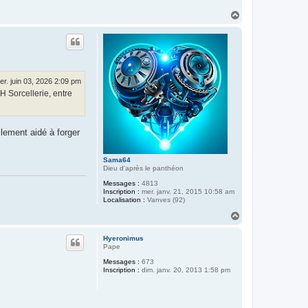
t
H
(
l
a
e
u
r
t
e
t
o
u
r
er. juin 03, 2026 2:09 pm
)
H Sorcellerie, entre
lement aidé à forger
Sama64
Dieu d'après le panthéon
Messages :
4813
Inscription :
mer. janv. 21, 2015 10:58 am
Localisation :
Vanves (92)
H
a
u
Hyeronimus
t
Pape
Messages :
673
Inscription :
dim. janv. 20, 2013 1:58 pm