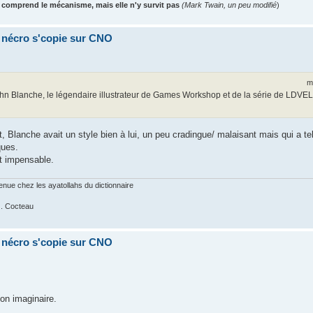
 comprend le mécanisme, mais elle n'y survit pas
(Mark Twain, un peu modifié
)
a nécro s'copie sur CNO
m
ohn Blanche, le légendaire illustrateur de Games Workshop et de la série de LDVEL
Blanche avait un style bien à lui, un peu cradingue/ malaisant mais qui a tel
ques.
st impensable.
nue chez les ayatollahs du dictionnaire
 J. Cocteau
a nécro s'copie sur CNO
n imaginaire.