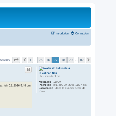
Inscription
Connexion
Page
77
sur
87
1
75
76
77
78
79
87
Précédent
Suivant
essages
…
…
le Zakhan Noir
Dieu mais tant pis
Messages :
11900
Inscription :
jeu. oct. 09, 2008 11:37 am
ar. juin 02, 2026 5:48 pm
Localisation :
dans le quartier perse de
Paris