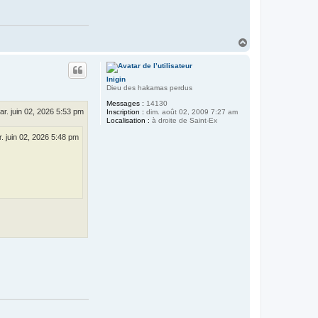
H
a
u
t
Inigin
Dieu des hakamas perdus
Messages :
14130
ar. juin 02, 2026 5:53 pm
Inscription :
dim. août 02, 2009 7:27 am
Localisation :
à droite de Saint-Ex
. juin 02, 2026 5:48 pm