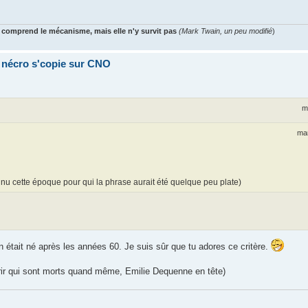
 comprend le mécanisme, mais elle n'y survit pas
(Mark Twain, un peu modifié
)
a nécro s'copie sur CNO
m
mar
onnu cette époque pour qui la phrase aurait été quelque peu plate)
on était né après les années 60. Je suis sûr que tu adores ce critère.
rrir qui sont morts quand même, Emilie Dequenne en tête)