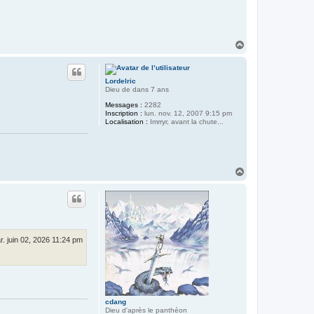
H
a
u
t
Lordelric
Dieu de dans 7 ans
Messages :
2282
Inscription :
lun. nov. 12, 2007 9:15 pm
Localisation :
Imrryr, avant la chute...
H
a
u
t
r. juin 02, 2026 11:24 pm
cdang
Dieu d'après le panthéon