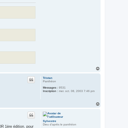
H
a
u
Tristan
t
Panthéon
Messages :
9531
Inscription :
mer. oct. 08, 2003 7:46 pm
H
a
u
t
Sylvestre
Dieu d'après le panthéon
R 1ère édition, pour