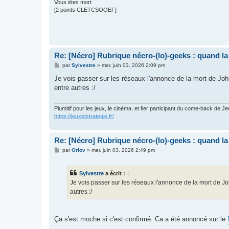
Vous êtes mort
[2 points CLETCSOOEF]
Re: [Nécro] Rubrique nécro-(lo)-geeks : quand l
M
par
Sylvestre
»
mer. juin 03, 2026 2:09 pm
e
s
Je vois passer sur les réseaux l'annonce de la mort de Joh
s
entre autres :/
a
g
e
Plumitif pour les jeux, le cinéma, et fier participant du come-back de Je
https://jeuxetstrategie.fr/
Re: [Nécro] Rubrique nécro-(lo)-geeks : quand l
M
par
Orlov
»
mer. juin 03, 2026 2:49 pm
e
s
s
Sylvestre
a écrit :
↑
a
g
Je vois passer sur les réseaux l'annonce de la mort de J
e
autres :/
Ça s'est moche si c'est confirmé. Ca a été annoncé sur le