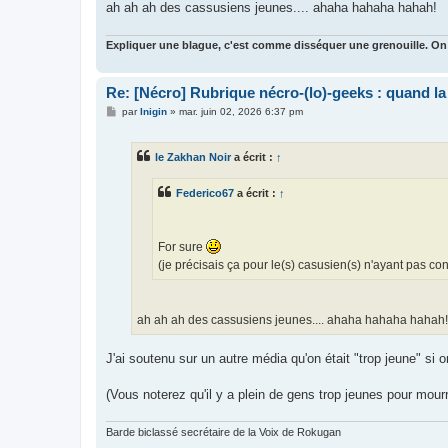
ah ah ah des cassusiens jeunes.... ahaha hahaha hahah!
Expliquer une blague, c'est comme disséquer une grenouille. On
Re: [Nécro] Rubrique nécro-(lo)-geeks : quand l
M
par
Inigin
»
mar. juin 02, 2026 6:37 pm
e
s
s
le Zakhan Noir
a écrit :
↑
a
g
e
Federico67
a écrit :
↑
For sure
(je précisais ça pour le(s) casusien(s) n'ayant pas c
ah ah ah des cassusiens jeunes.... ahaha hahaha hahah!
J'ai soutenu sur un autre média qu'on était "trop jeune" si 
(Vous noterez qu'il y a plein de gens trop jeunes pour mou
Barde biclassé secrétaire de la Voix de Rokugan