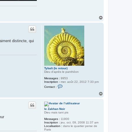
H
a
u
t
raiment distincte, qui
Tybalt (le retour)
Dieu d'après le panthéon
Messages :
9953
Inscription :
mer. août 22, 2012 7:33 pm
C
Contact :
o
n
H
t
a
a
u
c
t
t
le Zakhan Noir
e
Dieu mais tant pis
r
eur
T
Messages :
11900
y
Inscription :
jeu. oct. 09, 2008 11:37 am
b
Localisation :
dans le quartier perse de
a
Paris
l