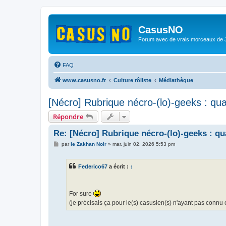
CasusNO
Forum avec de vrais morceaux de
FAQ
www.casusno.fr
Culture rôliste
Médiathèque
[Nécro] Rubrique nécro-(lo)-geeks : qu
Répondre
Re: [Nécro] Rubrique nécro-(lo)-geeks : q
M
par
le Zakhan Noir
»
mar. juin 02, 2026 5:53 pm
e
s
s
Federico67
a écrit :
↑
a
g
e
For sure
(je précisais ça pour le(s) casusien(s) n'ayant pas connu