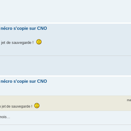
a nécro s'copie sur CNO
un jet de sauvegarde !
a nécro s'copie sur CNO
ma
 un jet de sauvegarde !
mois...