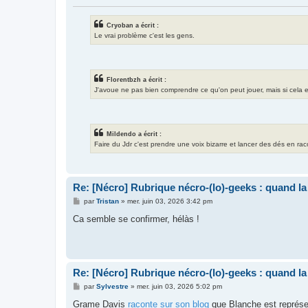
Cryoban a écrit :
Le vrai problème c'est les gens.
Florentbzh a écrit :
J'avoue ne pas bien comprendre ce qu'on peut jouer, mais si cela exis
Mildendo a écrit :
Faire du Jdr c'est prendre une voix bizarre et lancer des dés en ra
Re: [Nécro] Rubrique nécro-(lo)-geeks : quand l
M
par
Tristan
»
mer. juin 03, 2026 3:42 pm
e
s
Ca semble se confirmer, hélàs !
s
a
g
e
Re: [Nécro] Rubrique nécro-(lo)-geeks : quand l
M
par
Sylvestre
»
mer. juin 03, 2026 5:02 pm
e
s
Grame Davis
raconte sur son blog
que Blanche est représe