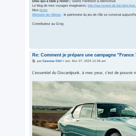
Dieu qui a failli y rester
| Teams Panthéon & Bienvenue
Le blog de mes voyages imaginaires:
http://qui.revient.de.loin.blog.free.
Mon
Itchio
Mémoire de rôlistes
: le patrimoine du jeu de rôle se construit aujourd'h
Contributeur au Grog
Re: Comment je prépare une campagne "France
M
par
Cassius Clef
»
ven. févr. 07, 2025 12:36 am
e
s
s
L'essentiel du Giscardpunk, à mes yeux, c'est de pouvoir 
a
g
e