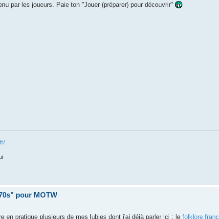
tenu par les joueurs. Paie ton "Jouer (préparer) pour découvrir"
fr/
ui
 70s" pour MOTW
n pratique plusieurs de mes lubies dont j'ai déjà parler ici : le
folklore fran