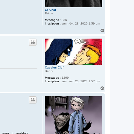
d
e
L
Le Chat
o
Prêtre
i
n
Messages :
336
Inscription :
ven. févr. 28, 2020 1:59 pm
H
a
u
t
Cassius Clef
Banni
Messages :
1269
Inscription :
ven. févr. 23, 2024 1:57 pm
H
a
u
t
s pour la modifier