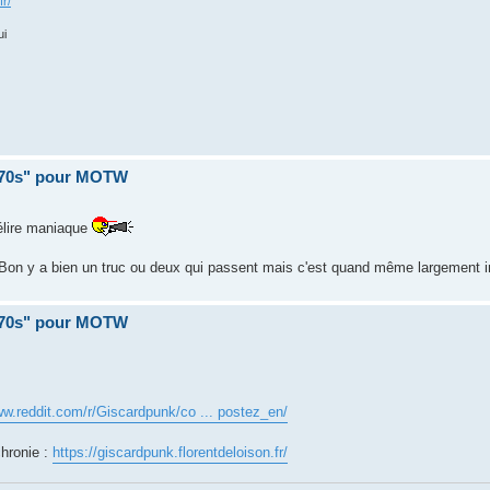
fr/
ui
 70s" pour MOTW
délire maniaque
 . Bon y a bien un truc ou deux qui passent mais c'est quand même largement i
 70s" pour MOTW
ww.reddit.com/r/Giscardpunk/co ... postez_en/
hronie :
https://giscardpunk.florentdeloison.fr/