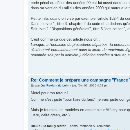
code pénal du début des années 90 est lui aussi dans un sc
dans sa version du milieu des années 2000 qui marque le 
Petite info, quand on vise par exemple l'article 132-4 du co
Dans le livre 1, titre 3, chapitre 2 du code et la dedans qu'
Soit livre 1 "Dispositions générales", titre 3 "des peines",
C'est comme ça que cet article nous dit :
Lorsque, à l'occasion de procédures séparées, la personne
s'exécutent cumulativement dans la limite du maximum légal
ordonnée soit par la dernière juridiction appelée à statuer,
Re: Comment je prépare une campagne "France
M
par
Qui Revient de Loin
»
jeu. févr. 06, 2025 4:52 pm
e
s
Merci pour ton retour !
s
Comme c'est juste "pour faire du faux", je vais juste corri
a
g
e
Mais je fournirai les modèles en assembleur Affinity pour q
juste, delta green, etc.).
Dieu qui a failli y rester
| Teams Panthéon & Bienvenue