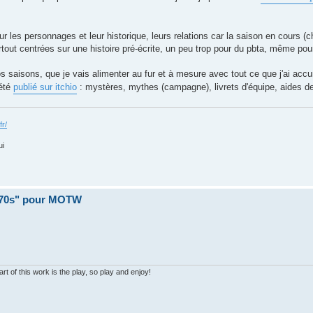
r les personnages et leur historique, leurs relations car la saison en cours (
tout centrées sur une histoire pré-écrite, un peu trop pour du pbta, même p
s saisons, que je vais alimenter au fur et à mesure avec tout ce que j'ai accu
 été
publié sur itchio
: mystères, mythes (campagne), livrets d'équipe, aides de
fr/
ui
 70s" pour MOTW
 of this work is the play, so play and enjoy!