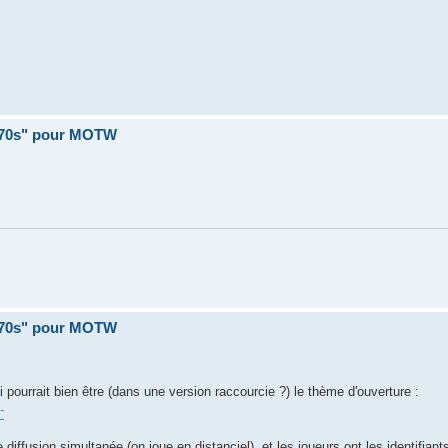
 70s" pour MOTW
 70s" pour MOTW
i pourrait bien être (dans une version raccourcie ?) le thème d'ouverture :
-
diffusion simultanée (on joue en distanciel), et les joueurs ont les identifiant