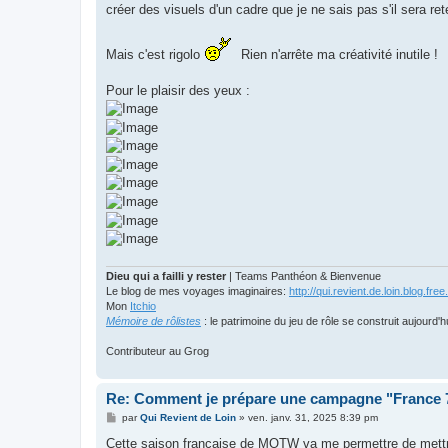
créer des visuels d'un cadre que je ne sais pas s'il sera re
Mais c'est rigolo
Rien n'arrête ma créativité inutile !
Pour le plaisir des yeux :
Dieu qui a failli y rester
| Teams Panthéon & Bienvenue
Le blog de mes voyages imaginaires:
http://qui.revient.de.loin.blog.free.
Mon
Itchio
Mémoire de rôlistes
: le patrimoine du jeu de rôle se construit aujourd'h
Contributeur au Grog
Re: Comment je prépare une campagne "France
M
par
Qui Revient de Loin
»
ven. janv. 31, 2025 8:39 pm
e
s
Cette saison française de MOTW va me permettre de mettre e