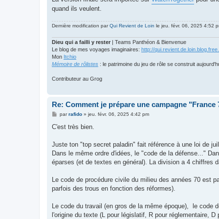
quand ils veulent.
Dernière modification par
Qui Revient de Loin
le jeu. févr. 06, 2025 4:52 p
Dieu qui a failli y rester
| Teams Panthéon & Bienvenue
Le blog de mes voyages imaginaires:
http://qui.revient.de.loin.blog.free.
Mon
Itchio
Mémoire de rôlistes
: le patrimoine du jeu de rôle se construit aujourd'h
Contributeur au Grog
Re: Comment je prépare une campagne "France
M
par
rafido
»
jeu. févr. 06, 2025 4:42 pm
e
s
C'est très bien.
s
a
g
Juste ton "top secret paladin" fait référence à une loi de ju
e
Dans le même ordre d'idées, le "code de la défense..." Dans
éparses (et de textes en général). La division a 4 chiffres 
Le code de procédure civile du milieu des années 70 est 
parfois des trous en fonction des réformes).
Le code du travail (en gros de la même époque), le code d
l'origine du texte (L pour législatif, R pour réglementaire,