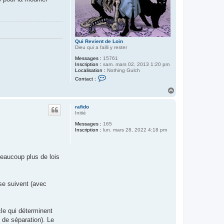
Qui Revient de Loin
Dieu qui a failli y rester
Messages :
15761
Inscription :
sam. mars 02, 2013 1:20 pm
Localisation :
Nothing Gulch
C
Contact :
o
n
H
t
a
a
u
c
rafido
t
t
Initié
e
Messages :
165
r
Inscription :
lun. mars 28, 2022 4:18 pm
Q
u
i
R
e
beaucoup plus de lois
v
i
e
n
se suivent (avec
t
d
e
L
o
le qui déterminent
i
t de séparation). Le
n