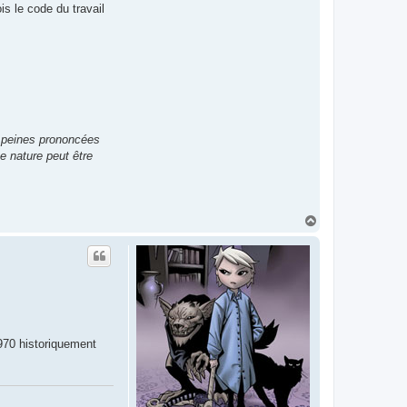
s le code du travail
s peines prononcées
e nature peut être
H
a
u
t
1970 historiquement