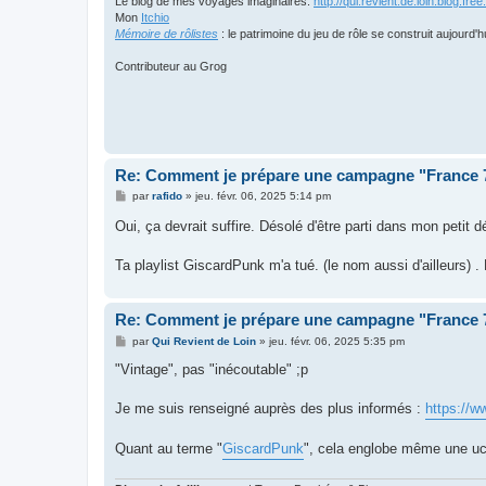
Le blog de mes voyages imaginaires:
http://qui.revient.de.loin.blog.free.
Mon
Itchio
Mémoire de rôlistes
: le patrimoine du jeu de rôle se construit aujourd'h
Contributeur au Grog
Re: Comment je prépare une campagne "France
M
par
rafido
»
jeu. févr. 06, 2025 5:14 pm
e
s
Oui, ça devrait suffire. Désolé d'être parti dans mon petit 
s
a
g
Ta playlist GiscardPunk m'a tué. (le nom aussi d'ailleurs)
e
Re: Comment je prépare une campagne "France
M
par
Qui Revient de Loin
»
jeu. févr. 06, 2025 5:35 pm
e
s
"Vintage", pas "inécoutable" ;p
s
a
g
Je me suis renseigné auprès des plus informés :
https://w
e
Quant au terme "
GiscardPunk
", cela englobe même une uc