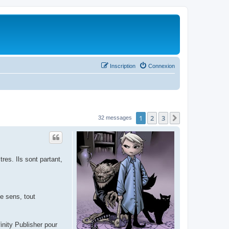
Inscription
Connexion
1
2
3
Suivant
32 messages
es. Ils sont partant,
ce sens, tout
inity Publisher pour