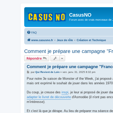
CasusNO
Forum avec de vrais morceaux de
FAQ
www.casusno.fr
Jeux de rôle
Création et Technique
Comment je prépare une campagne "F
Répondre
Comment je prépare une campagne "Fran
M
par
Qui Revient de Loin
»
ven. janv. 31, 2025 8:32 pm
e
s
Pour notre 3e saison de Monster of the Week, j'ai proposé 
s
mais ont exprimé le souhait de jouer dans les années 1970
a
g
e
Du coup, je creuse des
inspi
, je leur ai proposé de jouer d
adapter le livret de découverte
d'Asmodée (il n'ont pas encor
m'intéresse).
Et c'est là que je dérape. Au lieu de préparer ma séance de