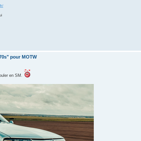
fr/
ui
 70s" pour MOTW
rouler en SM.