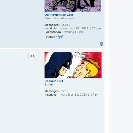
Qui Revient de Loin
Dieu qui a failli y rester
Messages :
15761
Inscription :
sam. mars 02, 2013 1:20 pm
Localisation :
Nothing Gulch
C
Contact :
o
n
H
t
a
a
u
c
t
t
e
r
Q
u
i
R
Cassius Clef
e
Banni
v
i
Messages :
1269
e
Inscription :
ven. févr. 23, 2024 1:57 pm
n
t
d
e
L
o
i
n