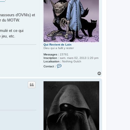
chasseurs d'OVNIs) et
our du MOTW.
mulé et ce qui
 jeu, etc.
Qui Revient de Loin
Dieu qui a failli y rester
Messages :
15761
Inscription :
sam. mars 02, 2013 1:20 pm
Localisation :
Nothing Gulch
C
Contact :
o
n
H
t
a
a
u
c
t
t
e
r
Q
u
i
R
e
v
i
e
n
t