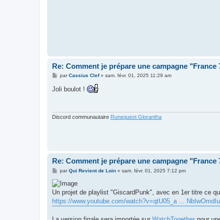
Re: Comment je prépare une campagne "France
M
par
Cassius Clef
»
sam. févr. 01, 2025 11:29 am
e
s
Joli boulot !
s
a
g
e
Discord communautaire
Runequest Glorantha
Re: Comment je prépare une campagne "France
M
par
Qui Revient de Loin
»
sam. févr. 01, 2025 7:12 pm
e
s
s
Un projet de playlist "GiscardPunk", avec en 1er titre ce qu
a
g
https://www.youtube.com/watch?v=qtU05_a ... NbIwOmdIu
e
La version finale sera importée sur
WatchTogether
pour une 