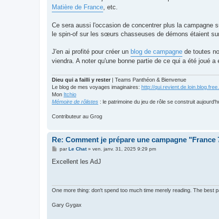
s
Matière de France
, etc.
a
g
e
Ce sera aussi l'occasion de concentrer plus la campagne su
le spin-of sur les sœurs chasseuses de démons étaient sur
J'en ai profité pour créer un
blog de campagne
de toutes no
viendra. A noter qu'une bonne partie de ce qui a été joué a
Dieu qui a failli y rester
| Teams Panthéon & Bienvenue
Le blog de mes voyages imaginaires:
http://qui.revient.de.loin.blog.free.
Mon
Itchio
Mémoire de rôlistes
: le patrimoine du jeu de rôle se construit aujourd'h
Contributeur au Grog
Re: Comment je prépare une campagne "France
M
par
Le Chat
»
ven. janv. 31, 2025 9:29 pm
e
s
Excellent les AdJ
s
a
g
e
One more thing: don't spend too much time merely reading. The best part
Gary Gygax