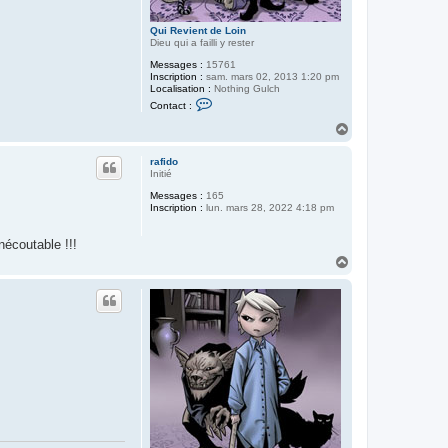
Qui Revient de Loin
Dieu qui a failli y rester
Messages :
15761
Inscription :
sam. mars 02, 2013 1:20 pm
Localisation :
Nothing Gulch
C
Contact :
o
n
H
t
a
a
u
c
rafido
t
t
Initié
e
Messages :
165
r
Inscription :
lun. mars 28, 2022 4:18 pm
Q
u
i
nécoutable !!!
R
e
H
v
a
i
u
e
t
n
t
d
e
L
o
i
n