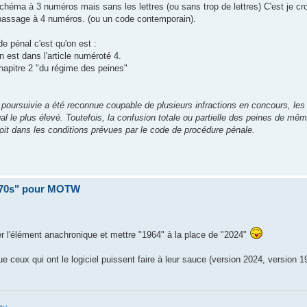
héma à 3 numéros mais sans les lettres (ou sans trop de lettres) C'est je croi
passage à 4 numéros. (ou un code contemporain).
de pénal c'est qu'on est :
on est dans l'article numéroté 4.
 chapitre 2 "du régime des peines"
 poursuivie a été reconnue coupable de plusieurs infractions en concours, le
 le plus élevé. Toutefois, la confusion totale ou partielle des peines de mêm
 soit dans les conditions prévues par le code de procédure pénale.
 70s" pour MOTW
ger l'élément anachronique et mettre "1964" à la place de "2024"
ue ceux qui ont le logiciel puissent faire à leur sauce (version 2024, version 