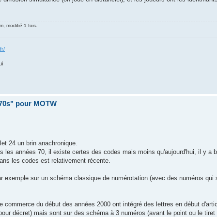
m, modifié 1 fois.
fr/
ui
 70s" pour MOTW
illet 24 un brin anachronique.
 les années 70, il existe certes des codes mais moins qu'aujourd'hui, il y a 
dans les codes est relativement récente.
par exemple sur un schéma classique de numérotation (avec des numéros qui 
e commerce du début des années 2000 ont intégré des lettres en début d'artic
 D pour décret) mais sont sur des schéma à 3 numéros (avant le point ou le tire