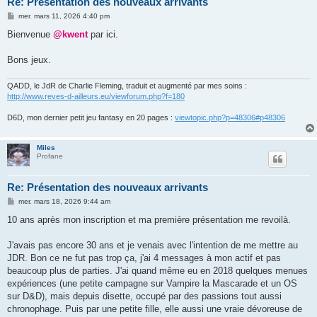
Re: Présentation des nouveaux arrivants
M
mer. mars 11, 2026 4:40 pm
e
s
Bienvenue
@kwent
par ici.
s
a
g
Bons jeux.
e
QADD, le JdR de Charlie Fleming, traduit et augmenté par mes soins :
http://www.reves-d-ailleurs.eu/viewforum.php?f=180
D6D, mon dernier petit jeu fantasy en 20 pages :
viewtopic.php?p=48306#p48306
Miles
Profane
Re: Présentation des nouveaux arrivants
M
mer. mars 18, 2026 9:44 am
e
s
10 ans après mon inscription et ma première présentation me revoilà.
s
a
g
J'avais pas encore 30 ans et je venais avec l'intention de me mettre au
e
JDR. Bon ce ne fut pas trop ça, j'ai 4 messages à mon actif et pas
beaucoup plus de parties. J'ai quand même eu en 2018 quelques menues
expériences (une petite campagne sur Vampire la Mascarade et un OS
sur D&D), mais depuis disette, occupé par des passions tout aussi
chronophage. Puis par une petite fille, elle aussi une vraie dévoreuse de