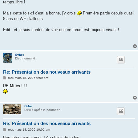
temps libre !
Mais cette fois-ci c'est la bonne, j'y crois
Première partie depuis quasi
8 ans ce WE d'ailleurs.
Edit : et je suis content de voir que ce forum est toujours vivant !
Sykes
Dieu normand
Re: Présentation des nouveaux arrivants
M
mer. mars 18, 2026 9:59 am
e
s
RE
Miles
! ! !
s
a
g
e
Orlov
Dieu d'après le panthéon
Re: Présentation des nouveaux arrivants
M
mer. mars 18, 2026 10:02 am
e
s
Bon retour parmi nous ! Au plaisir de te lire