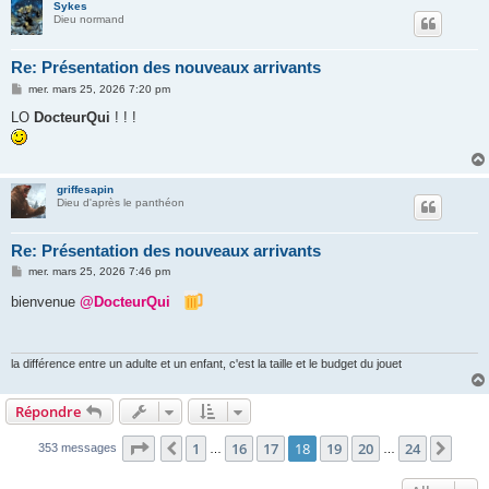
Sykes
Dieu normand
Re: Présentation des nouveaux arrivants
M
mer. mars 25, 2026 7:20 pm
e
s
LO
DocteurQui
! ! !
s
a
g
e
griffesapin
Dieu d'après le panthéon
Re: Présentation des nouveaux arrivants
M
mer. mars 25, 2026 7:46 pm
e
s
bienvenue
@DocteurQui
s
a
g
e
la différence entre un adulte et un enfant, c'est la taille et le budget du jouet
Répondre
Page
18
sur
24
1
16
17
18
19
20
24
Précédent
Suiv
353 messages
…
…