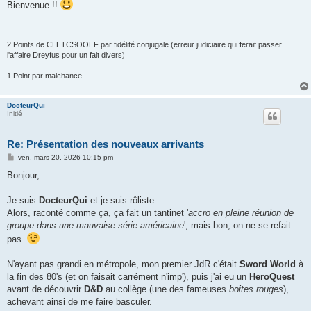
s
Bienvenue !!
s
a
g
e
2 Points de CLETCSOOEF par fidélité conjugale (erreur judiciaire qui ferait passer
l'affaire Dreyfus pour un fait divers)
1 Point par malchance
DocteurQui
Initié
Re: Présentation des nouveaux arrivants
M
ven. mars 20, 2026 10:15 pm
e
s
Bonjour,
s
a
g
Je suis
DocteurQui
et je suis rôliste...
e
Alors, raconté comme ça, ça fait un tantinet '
accro en pleine réunion de
groupe dans une mauvaise série américaine
', mais bon, on ne se refait
pas.
N'ayant pas grandi en métropole, mon premier JdR c'était
Sword World
à
la fin des 80's (et on faisait carrément n'imp'), puis j'ai eu un
HeroQuest
avant de découvrir
D&D
au collège (une des fameuses
boites rouges
),
achevant ainsi de me faire basculer.