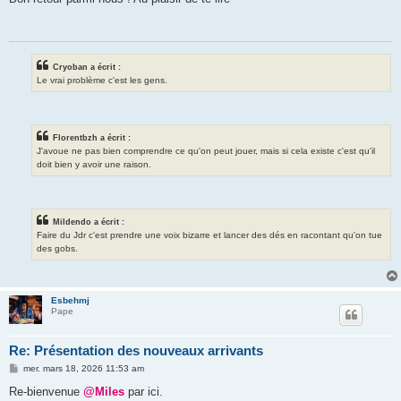
s
a
g
e
Cryoban a écrit :
Le vrai problème c'est les gens.
Florentbzh a écrit :
J'avoue ne pas bien comprendre ce qu'on peut jouer, mais si cela existe c'est qu'il
doit bien y avoir une raison.
Mildendo a écrit :
Faire du Jdr c'est prendre une voix bizarre et lancer des dés en racontant qu'on tue
des gobs.
Esbehmj
Pape
Re: Présentation des nouveaux arrivants
M
mer. mars 18, 2026 11:53 am
e
s
Re-bienvenue
@Miles
par ici.
s