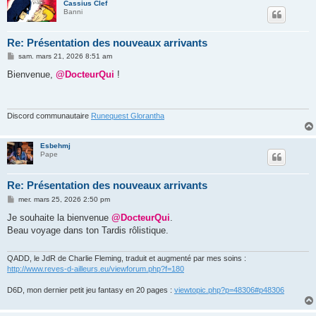
Cassius Clef
Banni
Re: Présentation des nouveaux arrivants
M
sam. mars 21, 2026 8:51 am
e
s
Bienvenue,
@DocteurQui
!
s
a
g
e
Discord communautaire
Runequest Glorantha
Esbehmj
Pape
Re: Présentation des nouveaux arrivants
M
mer. mars 25, 2026 2:50 pm
e
s
Je souhaite la bienvenue
@DocteurQui
.
s
Beau voyage dans ton Tardis rôlistique.
a
g
e
QADD, le JdR de Charlie Fleming, traduit et augmenté par mes soins :
http://www.reves-d-ailleurs.eu/viewforum.php?f=180
D6D, mon dernier petit jeu fantasy en 20 pages :
viewtopic.php?p=48306#p48306