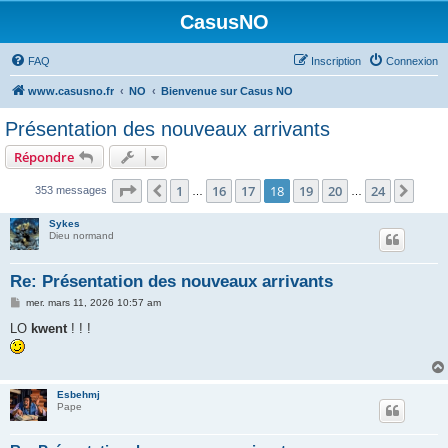
CasusNO
FAQ
Inscription
Connexion
www.casusno.fr
NO
Bienvenue sur Casus NO
Présentation des nouveaux arrivants
Répondre
Page
18
sur
24
1
16
17
18
19
20
24
Précédent
Suiv
353 messages
…
…
Sykes
Dieu normand
Re: Présentation des nouveaux arrivants
M
mer. mars 11, 2026 10:57 am
e
s
LO
kwent
! ! !
s
a
g
e
Esbehmj
Pape