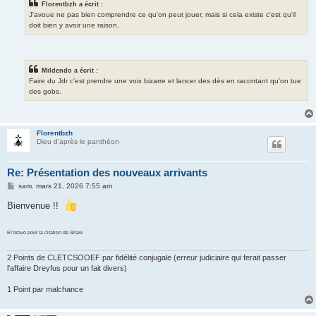
Florentbzh a écrit :
J'avoue ne pas bien comprendre ce qu'on peut jouer, mais si cela existe c'est qu'il
doit bien y avoir une raison.
Mildendo a écrit :
Faire du Jdr c'est prendre une voix bizarre et lancer des dés en racontant qu'on tue
des gobs.
Florentbzh
Dieu d'après le panthéon
Re: Présentation des nouveaux arrivants
M
sam. mars 21, 2026 7:55 am
e
s
Bienvenue !!
s
a
g
Et bravo pour la citation de Shaw
e
2 Points de CLETCSOOEF par fidélité conjugale (erreur judiciaire qui ferait passer
l'affaire Dreyfus pour un fait divers)
1 Point par malchance