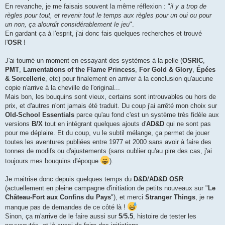
En revanche, je me faisais souvent la même réflexion : "
il y a trop de
règles pour tout, et revenir tout le temps aux règles pour un oui ou pour
un non, ça alourdit considérablement le jeu
".
En gardant ça à l'esprit, j'ai donc fais quelques recherches et trouvé
l'
OSR
!
J'ai tourné un moment en essayant des systèmes à la pelle (
OSRIC
,
PMT
,
Lamentations of the Flame Princess
,
For Gold & Glory
,
Épées
& Sorcellerie
, etc) pour finalement en arriver à la conclusion qu'aucune
copie n'arrive à la cheville de l'original...
Mais bon, les bouquins sont vieux, certains sont introuvables ou hors de
prix, et d'autres n'ont jamais été traduit. Du coup j'ai arrêté mon choix sur
Old-School Essentials
parce qu'au fond c'est un système très fidèle aux
versions
B/X
tout en intégrant quelques ajouts d'
AD&D
qui ne sont pas
pour me déplaire. Et du coup, vu le subtil mélange, ça permet de jouer
toutes les aventures publiées entre 1977 et 2000 sans avoir à faire des
tonnes de modifs ou d'ajustements (sans oublier qu'au pire des cas, j'ai
toujours mes bouquins d'époque
).
Je maitrise donc depuis quelques temps du
D&D
/
AD&D
OSR
(actuellement en pleine campagne d'initiation de petits nouveaux sur "
Le
Château-Fort aux Confins du Pays
"), et merci
Stranger Things
, je ne
manque pas de demandes de ce côté là !
Sinon, ça m'arrive de le faire aussi sur
5
/
5.5
, histoire de tester les