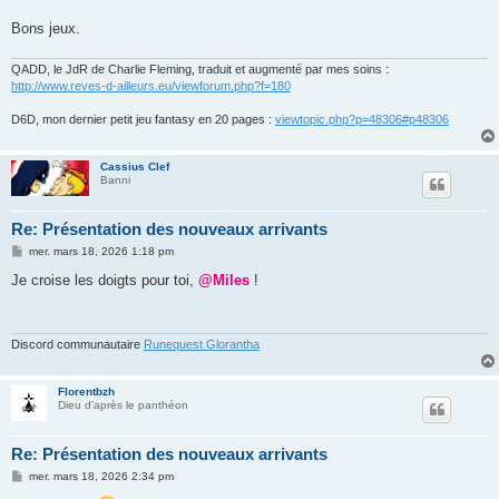
a
g
Bons jeux.
e
QADD, le JdR de Charlie Fleming, traduit et augmenté par mes soins :
http://www.reves-d-ailleurs.eu/viewforum.php?f=180
D6D, mon dernier petit jeu fantasy en 20 pages :
viewtopic.php?p=48306#p48306
Cassius Clef
Banni
Re: Présentation des nouveaux arrivants
M
mer. mars 18, 2026 1:18 pm
e
s
Je croise les doigts pour toi,
@Miles
!
s
a
g
e
Discord communautaire
Runequest Glorantha
Florentbzh
Dieu d'après le panthéon
Re: Présentation des nouveaux arrivants
M
mer. mars 18, 2026 2:34 pm
e