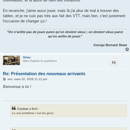
nouveautés, et là aussi de faire des initiations.
En revanche, j'aime aussi jouer, mais là j'ai plus de mal à trouver des
tables, et je ne suis pas très aux fait des VTT, mais bon, c'est justement
l'occasion de changer ça !
"On n'arrête pas de jouer parce qu'on devient vieux ; on devient vieux parce
qu'on arrête de jouer."
George Bernard Shaw
Orlov
Dieu d'après le panthéon
Re: Présentation des nouveaux arrivants
M
ven. mars 20, 2026 11:12 pm
e
s
Bienvenue à toi !
s
a
g
e
Cryoban a écrit :
Le vrai problème c'est les gens.