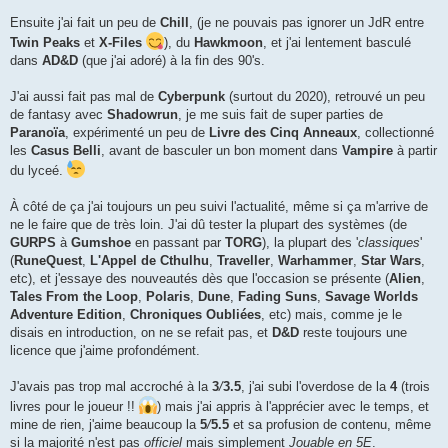
Ensuite j'ai fait un peu de
Chill
, (je ne pouvais pas ignorer un JdR entre
Twin Peaks
et
X-Files
), du
Hawkmoon
, et j'ai lentement basculé
dans
AD&D
(que j'ai adoré) à la fin des 90's.
J'ai aussi fait pas mal de
Cyberpunk
(surtout du 2020), retrouvé un peu
de fantasy avec
Shadowrun
, je me suis fait de super parties de
Paranoïa
, expérimenté un peu de
Livre des Cinq Anneaux
, collectionné
les
Casus Belli
, avant de basculer un bon moment dans
Vampire
à partir
du lyceé.
À côté de ça j'ai toujours un peu suivi l'actualité, même si ça m'arrive de
ne le faire que de très loin. J'ai dû tester la plupart des systèmes (de
GURPS
à
Gumshoe
en passant par
TORG
), la plupart des '
classiques
'
(
RuneQuest
,
L'Appel de Cthulhu
,
Traveller
,
Warhammer
,
Star Wars
,
etc), et j'essaye des nouveautés dès que l'occasion se présente (
Alien
,
Tales From the Loop
,
Polaris
,
Dune
,
Fading Suns
,
Savage Worlds
Adventure Edition
,
Chroniques Oubliées
, etc) mais, comme je le
disais en introduction, on ne se refait pas, et
D&D
reste toujours une
licence que j'aime profondément.
J'avais pas trop mal accroché à la
3
/
3.5
, j'ai subi l'overdose de la
4
(trois
livres pour le joueur !!
) mais j'ai appris à l'apprécier avec le temps, et
mine de rien, j'aime beaucoup la
5
/
5.5
et sa profusion de contenu, même
si la majorité n'est pas
officiel
mais simplement
Jouable en 5E
.