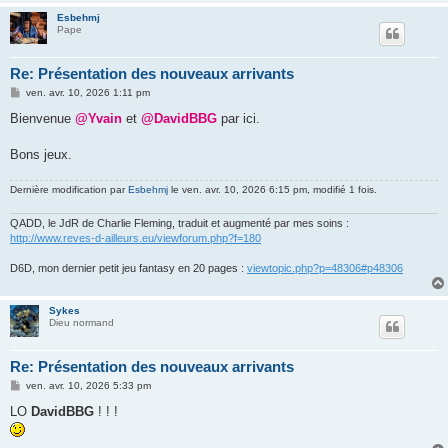
Esbehmj
Pape
Re: Présentation des nouveaux arrivants
M
ven. avr. 10, 2026 1:11 pm
e
s
Bienvenue
@Yvain
et
@DavidBBG
par ici.
s
a
g
Bons jeux.
e
Dernière modification par
Esbehmj
le ven. avr. 10, 2026 6:15 pm, modifié 1 fois.
QADD, le JdR de Charlie Fleming, traduit et augmenté par mes soins :
http://www.reves-d-ailleurs.eu/viewforum.php?f=180
D6D, mon dernier petit jeu fantasy en 20 pages :
viewtopic.php?p=48306#p48306
Sykes
Dieu normand
Re: Présentation des nouveaux arrivants
M
ven. avr. 10, 2026 5:33 pm
e
s
LO
DavidBBG
! ! !
s
a
g