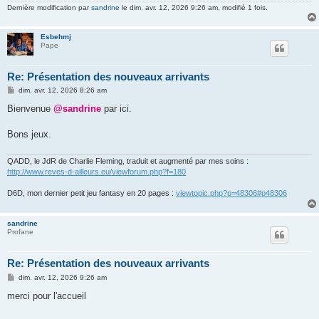
Dernière modification par
sandrine
le dim. avr. 12, 2026 9:26 am, modifié 1 fois.
Esbehmj
Pape
Re: Présentation des nouveaux arrivants
M
dim. avr. 12, 2026 8:26 am
e
s
Bienvenue
@sandrine
par ici.
s
a
g
Bons jeux.
e
QADD, le JdR de Charlie Fleming, traduit et augmenté par mes soins :
http://www.reves-d-ailleurs.eu/viewforum.php?f=180
D6D, mon dernier petit jeu fantasy en 20 pages :
viewtopic.php?p=48306#p48306
sandrine
Profane
Re: Présentation des nouveaux arrivants
M
dim. avr. 12, 2026 9:26 am
e
s
merci pour l'accueil
s
a