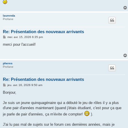
a
g
e
laurenda
Profane
Re: Présentation des nouveaux arrivants
M
mer. avr. 15, 2026 6:35 pm
e
s
merci pour l'accueil!
s
a
g
e
pheres
Profane
Re: Présentation des nouveaux arrivants
M
jeu. avr. 16, 2026 9:50 am
e
s
Bonjour,
s
a
g
Je suis un jeune quinquagénaire qui a débuté le jeu de rôles il y a plus
e
d'une pair d'années maintenant (quand j'étais étudiant, c'est pour ça que
je parle de pair d'années, ça m'évite de compter!
).
J'ai lu pas mal de sujets sur le forum ces dernières années, mais je