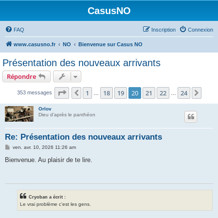
CasusNO
FAQ
Inscription
Connexion
www.casusno.fr
NO
Bienvenue sur Casus NO
Présentation des nouveaux arrivants
Répondre
Page
20
sur
24
1
18
19
20
21
22
24
Précédent
Suiv
353 messages
…
…
Orlov
Dieu d'après le panthéon
Re: Présentation des nouveaux arrivants
M
ven. avr. 10, 2026 11:26 am
e
s
Bienvenue. Au plaisir de te lire.
s
a
g
e
Cryoban a écrit :
Le vrai problème c'est les gens.