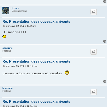
g
e
Sykes
Dieu normand
Re: Présentation des nouveaux arrivants
M
dim. avr. 12, 2026 4:02 pm
e
s
LO
sandrine
! ! !
s
a
g
e
sandrine
Profane
Re: Présentation des nouveaux arrivants
M
mer. avr. 15, 2026 12:17 pm
e
s
Bienvenu à tous les nouveaux et nouvelles
s
a
g
e
laurenda
Profane
Re: Présentation des nouveaux arrivants
M
mer. avr. 15, 2026 12:58 pm