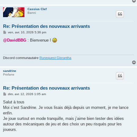
e
Cassius Clef
Banni
Re: Présentation des nouveaux arrivants
M
ven. avr. 10, 2026 5:36 pm
e
s
@DavidBBG
: Bienvenue !
s
a
g
e
Discord communautaire
Runequest Glorantha
sandrine
Profane
Re: Présentation des nouveaux arrivants
M
dim. avr. 12, 2026 1:05 am
e
s
Salut à tous
s
Moi c’est Sandrine. Je vous lisais déjà depuis un moment, je me lance
a
g
enfin.
e
Je joue surtout en mode tranquille, mais j’aime bien tester des idées
autour des mécaniques de jeu et des choix un peu risqués pour les
joueurs.