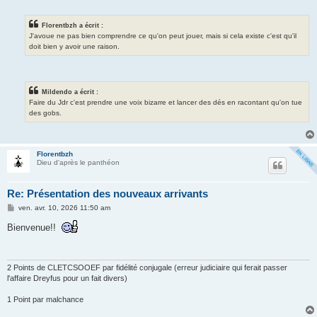
Florentbzh a écrit :
J'avoue ne pas bien comprendre ce qu'on peut jouer, mais si cela existe c'est qu'il
doit bien y avoir une raison.
Mildendo a écrit :
Faire du Jdr c'est prendre une voix bizarre et lancer des dés en racontant qu'on tue
des gobs.
Florentbzh
Dieu d'après le panthéon
Re: Présentation des nouveaux arrivants
M
ven. avr. 10, 2026 11:50 am
e
s
Bienvenue!!
s
a
g
e
2 Points de CLETCSOOEF par fidélité conjugale (erreur judiciaire qui ferait passer
l'affaire Dreyfus pour un fait divers)
1 Point par malchance