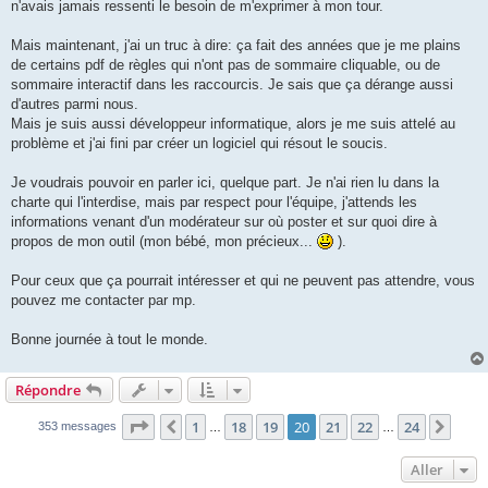
n'avais jamais ressenti le besoin de m'exprimer à mon tour.
Mais maintenant, j'ai un truc à dire: ça fait des années que je me plains
de certains pdf de règles qui n'ont pas de sommaire cliquable, ou de
sommaire interactif dans les raccourcis. Je sais que ça dérange aussi
d'autres parmi nous.
Mais je suis aussi développeur informatique, alors je me suis attelé au
problème et j'ai fini par créer un logiciel qui résout le soucis.
Je voudrais pouvoir en parler ici, quelque part. Je n'ai rien lu dans la
charte qui l'interdise, mais par respect pour l'équipe, j'attends les
informations venant d'un modérateur sur où poster et sur quoi dire à
propos de mon outil (mon bébé, mon précieux...
).
Pour ceux que ça pourrait intéresser et qui ne peuvent pas attendre, vous
pouvez me contacter par mp.
Bonne journée à tout le monde.
Répondre
Page
20
sur
24
1
18
19
20
21
22
24
Précédent
Suiv
353 messages
…
…
Aller