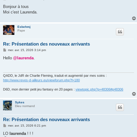
e
s
Bonjour à tous
s
Moi c'est Laurenda.
a
g
e
Esbehmj
Pape
Re: Présentation des nouveaux arrivants
M
mer. avr. 15, 2026 3:14 pm
e
s
Hello
@laurenda
.
s
a
g
e
QADD, le JdR de Charlie Fleming, traduit et augmenté par mes soins :
http://www.reves-d-ailleurs.eu/viewforum.php?f=180
D6D, mon dernier petit jeu fantasy en 20 pages :
viewtopic.php?p=48306#p48306
Sykes
Dieu normand
Re: Présentation des nouveaux arrivants
M
mer. avr. 15, 2026 6:21 pm
e
s
LO
laurenda
! ! !
s