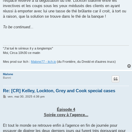
l'espace réservé à la dégustation du thé. Lockton slalome entre les
invectives et les coups sous les yeux médusés des clients en ayant
réussi à emporter avec lui une tasse de thé brûlante car il croit, à tort ou
à raison, que la solution se trouve dans le thé de la banque !
To be continued...
"J'ai tué le sérieux il y a longtemps"
Moi, Circa 10h30 ce matin
Mes prod sur Itch :
Malone77 - itch.io
(du Frontière, du Dredd et d'autres trucs)
Malone
Banni
Re: [CR] Kelley, Lockton, Grey and Cook special cases
M
ven. mai 30, 2025 4:36 pm
e
s
s
Épisode 4
a
g
Soirée cosy à l'agence...
e
Et tout le monde se retrouve enfin à l'agence en fin de journée pour
essayer de digérer les deux derniers jours qui furent très éprouvant pour