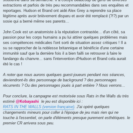
extractions et parfois de très peu recommandables dans ses enquêtes et
reportages. Hudson et Brand ont aidé Alex Grey a reprendre sa place
légitime après avoir brièvement disparu et avoir été remplacé (?!?) par un
sosie qui a berné même ses parents...
John Cook est un anatomiste à la réputation contrastée... d'un côté, sa
passion pour les corps humains a pu lui attirer quelques problèmes mais
ses compétences médicales l'ont sorti de situation assez critiques ! Il a
su se rapprocher de la noblesse britannique et bénéficie d'une certaine
immunité sauf que la dernière fois il a bien failli se retrouver à faire le
fandango du chanvre... sans l'intervention d'Hudson et Brand cela aurait
été le cas !
A noter que nous aurons quelques guest-joueurs pendant nos séances,
deviendront-ils des personnage de background ? des personnages
récurrents ? Ou des personnages joués à part entière ? Nous verrons...
Pour conclure, la campagne est motorisée sous Rats in the W
alls du très
estimé
@Kobayashi
le jeu est disponible ici :
RATS IN THE WALLS (version française)
. J'ai opéré quelques
changements mineurs pour coller à l'époque de jeu mais rien qui ne
touche à l'essentiel, on parle d'éléments presque purement esthétiques. le
premier CR arrivera sous peu.