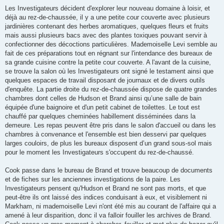
Les Investigateurs décident d'explorer leur nouveau domaine à loisir, et
déjà au rez-de-chaussée, il y a une petite cour couverte avec plusieurs
jardinières contenant des herbes aromatiques, quelques fleurs et fruits
mais aussi plusieurs bacs avec des plantes toxiques pouvant servir à
confectionner des décoctions particulières. Mademoiselle Levi semble au
fait de ces préparations tout en régnant sur l'intendance des bureaux de
sa grande cuisine contre la petite cour couverte. A l'avant de la cuisine,
se trouve la salon où les Investigateurs ont signé le testament ainsi que
quelques espaces de travail disposant de journaux et de divers outils
d'enquête. La partie droite du rez-de-chaussée dispose de quatre grandes
chambres dont celles de Hudson et Brand ainsi qu’une salle de bain
équipée d'une baignoire et d'un petit cabinet de toilettes. Le tout est
chauffé par quelques cheminées habillement disséminées dans la
demeure. Les repas peuvent être pris dans le salon d'accueil ou dans les
chambres à convenance et l'ensemble est bien desservi par quelques
larges couloirs, de plus les bureaux disposent d’un grand sous-sol mais
pour le moment les Investigateurs s'occupent du rez-de-chaussé.
Cook passe dans le bureau de Brand et trouve beaucoup de documents
et de fiches sur les anciennes investigations de la paire. Les
Investigateurs pensent qu'Hudson et Brand ne sont pas morts, et que
peut-être ils ont laissé des indices conduisant à eux, et visiblement ni
Markham, ni mademoiselle Levi n'ont été mis au courant de l'affaire qui a
amené à leur disparition, donc il va falloir fouiller les archives de Brand.