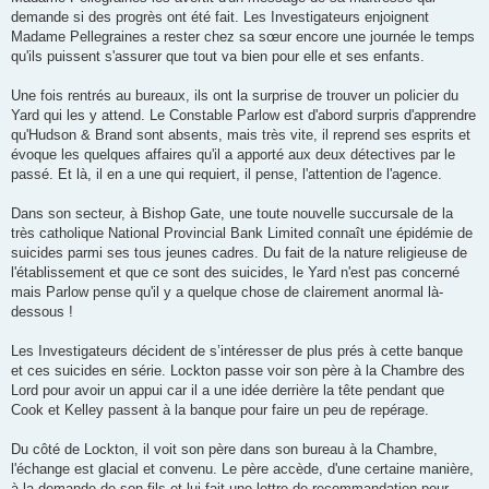
demande si des progrès ont été fait. Les Investigateurs enjoignent
Madame Pellegraines a rester chez sa sœur encore une journée le temps
qu'ils puissent s'assurer que tout va bien pour elle et ses enfants.
Une fois rentrés au bureaux, ils ont la surprise de trouver un policier du
Yard qui les y attend. Le Constable Parlow est d'abord surpris d'apprendre
qu'Hudson & Brand sont absents, mais très vite, il reprend ses esprits et
évoque les quelques affaires qu'il a apporté aux deux détectives par le
passé. Et là, il en a une qui requiert, il pense, l'attention de l'agence.
Dans son secteur, à Bishop Gate, une toute nouvelle succursale de la
très catholique National Provincial Bank Limited connaît une épidémie de
suicides parmi ses tous jeunes cadres. Du fait de la nature religieuse de
l'établissement et que ce sont des suicides, le Yard n'est pas concerné
mais Parlow pense qu'il y a quelque chose de clairement anormal là-
dessous !
Les Investigateurs décident de s’intéresser de plus prés à cette banque
et ces suicides en série. Lockton passe voir son père à la Chambre des
Lord pour avoir un appui car il a une idée derrière la tête pendant que
Cook et Kelley passent à la banque pour faire un peu de repérage.
Du côté de Lockton, il voit son père dans son bureau à la Chambre,
l'échange est glacial et convenu. Le père accède, d'une certaine manière,
à la demande de son fils et lui fait une lettre de recommandation pour