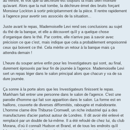
au ventre, et voit que la déchirure est toujours là mais bien moindre
qu'avant. Alors que la nuit tombe, la déchirure émet des bruits forçant
Monsieur Lockton à sortir précipitamment de la pièce. Il rentre rapidement
à l'agence pour avertir ses associés de la situation...
Juste avant le repas, Mademoiselle Levi rend ses conclusions au sujet
du thé de la banque, et elle a découvert qu'il y a quelque chose
d’organique dans le thé. Par contre, elle n'arrive pas à savoir avec
précision ce que c'est, mais indique que cela a probablement empoisonné
ceux qui boivent ce thé. Cela mérite un retour à la banque mais ça
attendra demain !
L'heure du souper arrive enfin pour les Investigateurs qui sont, au final,
durement éprouvés par leur fin de journée à l'agence. Mademoiselle Levi
sert un repas léger dans le salon principal alors que chacun y va de sa
dure journée.
Ça sonne à la porte alors que les Investigateurs finissent le repas.
Markham fait entrer une personne dans le salon de l'agence. C'est une
parodie d'homme qui fait son apparition dans le salon. La forme est en
haillons, couverte de diverses difformités, rabougrie et malodorante.
L'homme clame être Thiburse Cromwell, un riche industriel qui a des
manufactures d'acier partout autour de Londres. Il dit avoir été enlevé et
remplacé par un double de lui-même. Il a été refoulé de chez lui, du club
Morana, d’où il connaît Hudson et Brand, et de tous les endroits qu'il