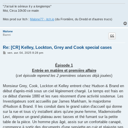
"J'ai tué le sérieux il y a longtemps"
Moi, Circa 10h30 ce matin
Mes prod sur Itch :
Malone77 - itch.io
(du Frontière, du Dredd et d'autres trucs)
Malone
Banni
Re: [CR] Kelley, Lockton, Grey and Cook special cases
M
ven. avr. 04, 2025 8:28 pm
e
s
s
Épisode 1
a
g
Entrée en matière et première affaire
e
(
cet épisode reprend les 2 premières séances déjà jouées
)
Monsieur Grey, Cook, Lockton et Kelley entrent chez Hudson & Brand en
début d'après-midi sous un ciel légèrement chargé. Le temps est frais en
ce début d'année 1880 et les rues résonnent d'une activité soutenue. Les
Investigateurs sont accueillis par James Markham, le majordome
d'Hudson & Brand. Il les conduit dans le grand salon d'accueil qui donne
sur la rue et tous s'y installent alors qu'une jeune femme, Mademoiselle
Levi, dépose un grand plateau avec tasses et thé fumant sur la petite
table de la pièce. Un homme plus âgé, assis sur un confortable canapé,
commence à sortir des documents d'une serviette en cuir et réajuste ses