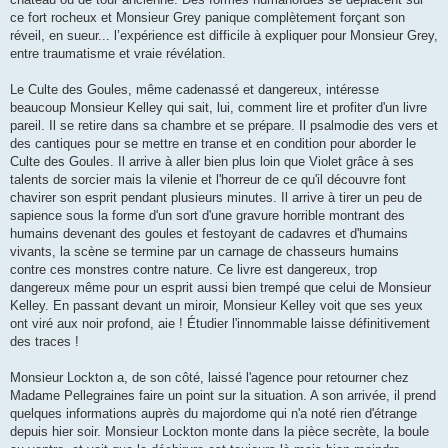
ce fort rocheux et Monsieur Grey panique complètement forçant son
réveil, en sueur... l’expérience est difficile à expliquer pour Monsieur Grey,
entre traumatisme et vraie révélation.
Le Culte des Goules, même cadenassé et dangereux, intéresse
beaucoup Monsieur Kelley qui sait, lui, comment lire et profiter d'un livre
pareil. Il se retire dans sa chambre et se prépare. Il psalmodie des vers et
des cantiques pour se mettre en transe et en condition pour aborder le
Culte des Goules. Il arrive à aller bien plus loin que Violet grâce à ses
talents de sorcier mais la vilenie et l'horreur de ce qu'il découvre font
chavirer son esprit pendant plusieurs minutes. Il arrive à tirer un peu de
sapience sous la forme d'un sort d'une gravure horrible montrant des
humains devenant des goules et festoyant de cadavres et d'humains
vivants, la scène se termine par un carnage de chasseurs humains
contre ces monstres contre nature. Ce livre est dangereux, trop
dangereux même pour un esprit aussi bien trempé que celui de Monsieur
Kelley. En passant devant un miroir, Monsieur Kelley voit que ses yeux
ont viré aux noir profond, aie ! Étudier l'innommable laisse définitivement
des traces !
Monsieur Lockton a, de son côté, laissé l'agence pour retourner chez
Madame Pellegraines faire un point sur la situation. A son arrivée, il prend
quelques informations auprès du majordome qui n'a noté rien d'étrange
depuis hier soir. Monsieur Lockton monte dans la pièce secrète, la boule