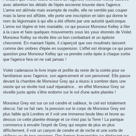
avec attention les détails de l'épée ancienne trouvée dans l'agence.
L'arme est abîmée mais exempte de rouille, elle ne semble pas couper
mais la lame est affûtée, elle porte une inscription en latin qui donne le
nom du légionnaire à qui elle a été offerte par une autorité quelconque.
L'arme est légère et très maniable, ce qui pousse Monsieur Kelley à filer
à la cave et faire quelques mouvements sous les yeux étonnés de Violet.
Monsieur Kelley se révèle être un bon combattant et un épéiste
chevronné. En maniant l'épée, il s'aperçoit que ses moulinets laissent
comme des ombres d'épée en suspension. L'effet est étrange ce qui pose
question pour Monsieur Kelley qui va prendre cette épée à chaque sortie
que l'agence fera on ne sait jamais !
Violet cadenasse le livre impie et profite du reste de la soirée pour se
familiariser avec l'agence, son agencement et son personnel. Elle passe
devant la chambre de Monsieur Grey qui a réussi à sombrer dans une
sieste qui se révèle tout sauf réparatrice... en effet Monsieur Grey se
réveille juste après s'être endormi sur le sol d'une autre planète !
Monsieur Grey est sur un sol cendré et sableux, le ciel est totalement
obscur, l'air se fait rare, la pression sur le corps de Monsieur Grey est
plus faible qu'à Londres et il voit une immense boule bleu et brune au
dessus ce cette planète étrange et ce n'est pas la Terre ! La panique
commence à envahir l'esprit de Grey qui respire de plus en plus
difficilement, il voit un canyon de cendre et de roche et une sorte de
château ou de tour ancienne. Des formes humanoïdes se déplacent sur