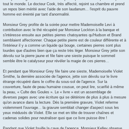
tout le monde. Le docteur Cook, très affecté, rejoint sa chambre et prend
un repos bien mérité avec l'aide de son laudanum... l'esprit du pauvre
homme est éreinté par tant d'anormalité.
Monsieur Grey profite de la soirée pour mettre Mademoiselle Levi à
contribution avec le thé récupéré par Monsieur Lockton à la banque et
s'intéresse ensuite aux petites pierres chatoyantes qu'Hudson et Brand
semblaient affectionner. Chaque petite pierre est de couleur différente et à
l'intérieur il y a comme un liquide qui bouge, certaines pierres sont plus
lourdes que d'autres bien que ça reste très léger. Monsieur Grey jette son
dévolu sur la pierre jaune et file faire une sieste puisque le sommeil
semble être le catalyseur pour révéler la magie de ces pierres...
Et pendant que Monsieur Grey file faire une sieste, Mademoiselle Violet
Smithe, la dernière associée de l'agence, jette son dévolu sur le livre
étrange récupéré dans le coffre du sous-sol de l'agence. Sur la
couverture, faute de peau humaine cousue, on peut lire, scarifié à même
la peau, « Culte des Goules ». Le « livre » est un assemblage de
diverses pages avec une écriture qui se détériore de plus à plus à mesure
qu'on avance dans la lecture. Dés la première gravure, Violet referme
violemment l'ouvrage... la gravure semblait changer d'aspect sous les
yeux médusés de Violet. Elle se met en tête de trouver chaînes et
cadenas solides pour neutraliser quoi que ce livre puisse être !
Pendant que Violet fouille la cave de l'agence, Monsieur Kelley observe