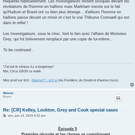
fréquente habituellement. Les Investigateurs restent stoïques devant les
révélations de l'homme en haillons mais Markham insiste sur le fait
qu'Hudson et Brand ont vu bien plus étrange... d'ailleurs l'homme en
haillons passe devant un miroir et c'est le vrai Thiburse Cromwell qui est
dans le reflet !
Les Investigateurs, sous le choc, font le lien avec l'affaire de Monsieur
Grey, qui fut brièvement remplacé par une copie de lui-même...
To be continued...
"J'ai tué le sérieux il y a longtemps"
Moi, Circa 10h30 ce matin
Mes prod sur Itch :
Malone77 - itch.io
(du Frontière, du Dredd et d'autres trucs)
Malone
Banni
Re: [CR] Kelley, Lockton, Grey and Cook special cases
M
ven. juin 13, 2025 6:52 pm
e
s
s
Épisode 5
a
g
Première réussite et les choses se compliquent...