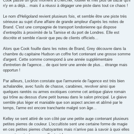
Cook passe un gros moment à chercher, fouiller et met plus de bazar qu'il
n'y en a déjà... mais il a réussi à dégager une piste dans tout ce chaos !
Le nom d'Heligoland revient plusieurs fois, et semble être une piste très
sérieuse au sujet d'une affaire de grande ampleur d'après les notes de
Brand. C'est une compagnie de transport londonienne qui dispose
d’entrepôts à proximité de la Tamise et du port de Londres. Elle est
discrète et semble n'avoir que peu de clients officiels...
Alors que Cook fouille dans les notes de Brand, Grey découvre dans la
chambre du capitaine Hudson un coffre fort contenant une grosse somme
d'argent. Cette somme correspond à une année supplémentaire
d'entretien de l'agence... de quoi tenir une année de plus... étrange mais
opportun !
Par ailleurs, Lockton constate que l'armurerie de l'agence est très bien
achalandée, avec fusils de chasse, carabines, revolver ainsi que
quelques raretés ou armes exotiques comme cet antique glaive romain
qui trône au dessus d'une petit bureau dans le salon principal. Le glaive
semble plus léger et maniable que son aspect ancien et abîmé par le
temps, l'arme est encore tranchante malgré son âge...
Kelley se sent attiré de son côté par une petite auge contenant plusieurs
petites pierres de couleur. L'occultiste sent une certaine forme de magie
en ces petites pierres chatoyantes mais n’arrive pas à savoir à quoi elles