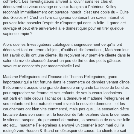
coffre-fort. Les Investigateurs arrivent à l'ouvrir sans les clés et
découvrent un vieux ouvrage en vieux français à l'intérieur. Kelley
reconnaît immédiatement cet ouvrage interdit, c'est une copie du « Culte
des Goules » ! C'est un livre dangereux contenant un savoir interdit et
pouvant faire basculer l'esprit de n'importe qui dans la folie. Il garde cet
ouvrage et peut être arrivera-t-il à le domestiquer pour en tirer quelque
sapience impie ?
Alors que les Investigateurs cataloguent soigneusement ce qu'ils ont
découvert tant en terme d'objets, d'outils et d'informations, Markham leur
fait savoir qu'ils ont une cliente. Ils reçoivent leur première cliente dans le
salon du rez-de-chaussé devant un peu de thé et des petits gâteaux
savoureux concoctés par mademoiselle Levi.
Madame Pellegraines est l'épouse de Thomas Pellegraines, grand
importateur qui a fait fortune dans le commerce de denrées venant d'Inde.
Il récemment acquis une grande demeure en grande banlieue de Londres
pour rapprocher sa femme et ses enfants de ses bureaux londoniens. Il
est parti en Inde depuis l'achat de la demeure et madame Pellegraines et
ses enfants ont tout naturellement investi la nouvelle demeure... et les
cauchemars ont bien vite commencé, mais pas que... la sensation d'être
brutalisé dans son sommeil, la lourdeur de l'atmosphère dans la demeure,
le silence, suspect, du personnel de maison, la sensation de devenir folle
etc etc... madame Pellegraines a envoyé un courrier à son mari qui l'a
redirigé vers Hudson & Brand en désespoir de cause. La cliente se sait