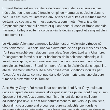
Edward Kelley est un occultiste de talent connu dans certains cercles
très select qui a un passé trouble rempli de murmures et d'écho dans le
noir... il s'est, très tôt, intéressé aux sciences occultes et maitrise même
certains ce ces arcanes. Il est appelé, à demi-mots, l'Arcaniste du
Crépuscule par ceux qui savent et qui ont peur. Hudson et Brand ont aidé
monsieur Kelley à éviter la corde après le décès suspect et sanglant d'un
« concurrent »...
Le Vicomte Valentyne Lawrence Lockton est un violoniste virtuose né
très noblement. Il a choisi une voie différente de ses pairs mais ses choix
n'ont pas entaché ses relations familiales. Son père, Lord à la Chambre,
l'a longuement formé aux us et habitudes de la noblesse britannique. Il
serait, au surplus, aussi doué avec un fusil de chasse en main qu'avec
son violon. Hudson et Brand l'ont sorti d'un asile d'aliénés dans lequel il a
été faussement interné suite à des crises d'hallucinations induites par
l'ajout d'une substance inconnue dans de l'opium pris dans une obscure
fumerie à proximité de la Tamise...
Alex Haley Grey a été recueilli par son oncle, Lord Alex Grey, suite au
décès suspect de ses parents alors qu'il était très jeune. Lord Grey et son
épouse ont élevé Alex comme leur fils et lui ont donné la meilleure
éducation possible. Il s'est tout naturellement tourné vers le journalisme,
choix difficile à comprendre pour ses parents adoptifs bien qu'ils le
soutienne dans sa démarche. Il a côtoyé beaucoup de gens de diverses