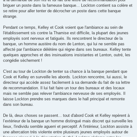
briguer un poste dans la fameuse banque... Lockton contient sa colère et
se retire pour aller tenter de décrocher un poste dans cette banque
étrange.
Pendant ce temps, Kelley et Cook voient que l'ambiance au sein de
l'établissement sis contre la Thamise est difficile, la plupart des jeunes
employés sont nerveux et fatigués. Ils rencontrent le directeur de la
banque, un homme austère du nom de Lenton, qui lui ne semble pas
affecté par l'ambiance délétère qui règne dans ses bureaux. Kelley tente
quelques approches et des insinuations insistantes et Lenton, outré, les
congédie sèchement !
C'est au tour de Lockton de tenter sa chance à la banque pendant que
Cook et Kelley en surveille les abords. Lockton rencontre, lui aussi, le
directeur qui accède assez facilement à sa demande du fait de sa lettre
de recommandation. Il lui fait faire un tour des bureaux et des locaux
mais ne semble pas relever l'ambiance nerveuse de ses employés. Il
laisse Lockton prendre ses marques dans le hall principal et remonte
dans son bureau.
De là, deux choses se passent... tout d'abord Cook et Kelley repèrent à
l’extérieur de la banque un homme distingué mais discret qui surveille les
lieux, l'individu semble aguerri et perceptif. A l'intérieur, Lockton assiste à
une altercation très violente entre plusieurs jeunes employés autour de