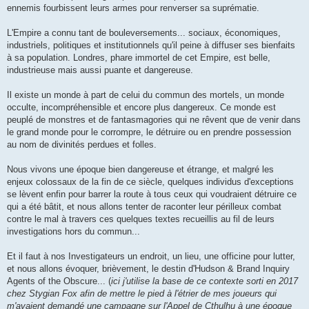
ennemis fourbissent leurs armes pour renverser sa suprématie.
L'Empire a connu tant de bouleversements... sociaux, économiques,
industriels, politiques et institutionnels qu'il peine à diffuser ses bienfaits
à sa population. Londres, phare immortel de cet Empire, est belle,
industrieuse mais aussi puante et dangereuse.
Il existe un monde à part de celui du commun des mortels, un monde
occulte, incompréhensible et encore plus dangereux. Ce monde est
peuplé de monstres et de fantasmagories qui ne rêvent que de venir dans
le grand monde pour le corrompre, le détruire ou en prendre possession
au nom de divinités perdues et folles.
Nous vivons une époque bien dangereuse et étrange, et malgré les
enjeux colossaux de la fin de ce siècle, quelques individus d'exceptions
se lèvent enfin pour barrer la route à tous ceux qui voudraient détruire ce
qui a été bâtit, et nous allons tenter de raconter leur périlleux combat
contre le mal à travers ces quelques textes recueillis au fil de leurs
investigations hors du commun...
Et il faut à nos Investigateurs un endroit, un lieu, une officine pour lutter,
et nous allons évoquer, brièvement, le destin d'Hudson & Brand Inquiry
Agents of the Obscure... (
ici j'utilise la base de ce contexte sorti en 2017
chez Stygian Fox afin de mettre le pied à l'étrier de mes joueurs qui
m'avaient demandé une campagne sur l'Appel de Cthulhu à une époque