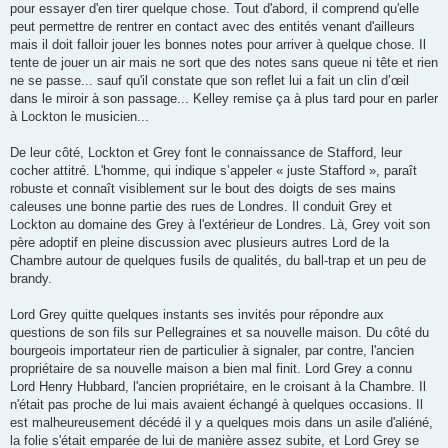
pour essayer d'en tirer quelque chose. Tout d'abord, il comprend qu'elle
peut permettre de rentrer en contact avec des entités venant d'ailleurs
mais il doit falloir jouer les bonnes notes pour arriver à quelque chose. Il
tente de jouer un air mais ne sort que des notes sans queue ni tête et rien
ne se passe... sauf qu'il constate que son reflet lui a fait un clin d’œil
dans le miroir à son passage... Kelley remise ça à plus tard pour en parler
à Lockton le musicien...
De leur côté, Lockton et Grey font le connaissance de Stafford, leur
cocher attitré. L'homme, qui indique s’appeler « juste Stafford », paraît
robuste et connaît visiblement sur le bout des doigts de ses mains
caleuses une bonne partie des rues de Londres. Il conduit Grey et
Lockton au domaine des Grey à l'extérieur de Londres. Là, Grey voit son
père adoptif en pleine discussion avec plusieurs autres Lord de la
Chambre autour de quelques fusils de qualités, du ball-trap et un peu de
brandy.
Lord Grey quitte quelques instants ses invités pour répondre aux
questions de son fils sur Pellegraines et sa nouvelle maison. Du côté du
bourgeois importateur rien de particulier à signaler, par contre, l'ancien
propriétaire de sa nouvelle maison a bien mal finit. Lord Grey a connu
Lord Henry Hubbard, l'ancien propriétaire, en le croisant à la Chambre. Il
n'était pas proche de lui mais avaient échangé à quelques occasions. Il
est malheureusement décédé il y a quelques mois dans un asile d'aliéné,
la folie s'était emparée de lui de manière assez subite, et Lord Grey se