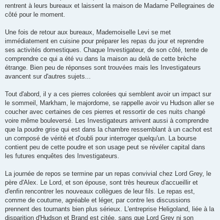
rentrent à leurs bureaux et laissent la maison de Madame Pellegraines de
côté pour le moment.
Une fois de retour aux bureaux, Mademoiselle Levi se met
immédiatement en cuisine pour préparer les repas du jour et reprendre
ses activités domestiques. Chaque Investigateur, de son côté, tente de
comprendre ce qui a été vu dans la maison au delà de cette brèche
étrange. Bien peu de réponses sont trouvées mais les Investigateurs
avancent sur d'autres sujets...
Tout d'abord, il y a ces pierres colorées qui semblent avoir un impact sur
le sommeil, Markham, le majordome, se rappelle avoir vu Hudson aller se
coucher avec certaines de ces pierres et ressortir de ces nuits changé
voire même bouleversé. Les Investigateurs arrivent aussi à comprendre
que la poudre grise qui est dans la chambre ressemblant à un cachot est
un composé de vérité et d'oubli pour interroger quelqu'un. La bourse
contient peu de cette poudre et son usage peut se révéler capital dans
les futures enquêtes des Investigateurs.
La journée de repos se termine par un repas convivial chez Lord Grey, le
père d'Alex. Le Lord, et son épouse, sont très heureux d'accueillir et
d'enfin rencontrer les nouveaux collègues de leur fils. Le repas est,
comme de coutume, agréable et léger, par contre les discussions
prennent des tournants bien plus sérieux. L'entreprise Heligoland, liée à la
disparition d'Hudson et Brand est citée, sans que Lord Grey ni son