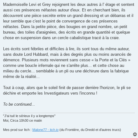
Mademoiselle Levi et Grey rejoignent les deux autres à l' étage et sentent
aussi ces présences néfastes autour d'eux. Et en cherchant bien, ils
découvrent une pièce secrète entre un grand dressing et un débarras et il
leur semble que c'est le point de convergence de ces présences
néfastes. Dans la petite pièce, des bougies en grand nombre, un petit
bureau, des toiles d'araignées, des écrits en grande quantité et quelque
chose en suspension dans un cercle cabalistique tracé à la craie.
Les écrits sont fébriles et difficiles à lire, ils sont tous du même auteur,
sans doute Lord Hubbard, mais à des degrés plus ou moins avancés de
démence. Plusieurs mots reviennent sans cesse « la Porte et la Clés »
comme une boucle infernale qui ne s'arrête plus... et cette chose au
milieu du cercle... semblable à un pli ou une déchirure dans la fabrique
même de la réalité...
Tout à coup, alors que le soleil finit de passer derrière l'horizon, le pli se
déchire et emporte les Investigateurs vers l'inconnu !
To be continued...
"J'ai tué le sérieux il y a longtemps"
Moi, Circa 10h30 ce matin
Mes prod sur Itch :
Malone77 - itch.io
(du Frontière, du Dredd et d'autres trucs)