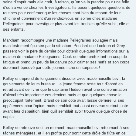
saine d’esprit mais elle croit, à raison, qu'on va la prendre pour une folle
d’où sa venue chez les Investigateurs. Ils posent quelques questions de
routines pour confirmer que les choses sont bien du ressort de leur
officine et conviennent d'un rendez-vous en soirée chez madame
Pellegraines pour investiguer plus avant les troubles qu'elle subit, elle et
ses enfants.
Markham raccompagne une madame Pellegraines soulagée mais
manifestement épuisée par la situation. Pendant que Lockton et Grey
passent voir le père du dernier pour obtenir quelques informations sur la
maison de madame Pellegraines, Cook se retire prétextant un coup de
fatigue et prend un peu de laudanum pour calmer ses nerfs et son corps
durement éprouvé par cette journée riche en surprises !
Kelley entreprend de longuement discuter avec mademoiselle Levi, la
gouvernante de leurs bureaux. La jeune femme reste tout d'abord en
retrait avant de livrer que le capitaine Hudson avait une consommation
d'alcool très importante ces derniers mois et que quelques chose le
préoccupait fortement. Brand de son côté avait laissé derrière lui ses
appétences pour l'opium mais semblait tout aussi nerveux surtout juste
avant leur disparition, bien qu'il semblait avoir trouvé quelque chose de
capital.
Kelley se retrouve seul un moment, mademoiselle Levi retournant à ses
tâches ménagères, et il en profite pour sortir cette drôle de flûte en os