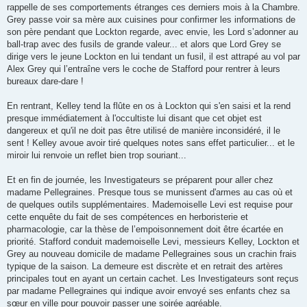
rappelle de ses comportements étranges ces derniers mois à la Chambre.
Grey passe voir sa mère aux cuisines pour confirmer les informations de
son père pendant que Lockton regarde, avec envie, les Lord s’adonner au
ball-trap avec des fusils de grande valeur... et alors que Lord Grey se
dirige vers le jeune Lockton en lui tendant un fusil, il est attrapé au vol par
Alex Grey qui l’entraîne vers le coche de Stafford pour rentrer à leurs
bureaux dare-dare !
En rentrant, Kelley tend la flûte en os à Lockton qui s'en saisi et la rend
presque immédiatement à l'occultiste lui disant que cet objet est
dangereux et qu'il ne doit pas être utilisé de manière inconsidéré, il le
sent ! Kelley avoue avoir tiré quelques notes sans effet particulier... et le
miroir lui renvoie un reflet bien trop souriant...
Et en fin de journée, les Investigateurs se préparent pour aller chez
madame Pellegraines. Presque tous se munissent d'armes au cas où et
de quelques outils supplémentaires. Mademoiselle Levi est requise pour
cette enquête du fait de ses compétences en herboristerie et
pharmacologie, car la thèse de l’empoisonnement doit être écartée en
priorité. Stafford conduit mademoiselle Levi, messieurs Kelley, Lockton et
Grey au nouveau domicile de madame Pellegraines sous un crachin frais
typique de la saison. La demeure est discrète et en retrait des artères
principales tout en ayant un certain cachet. Les Investigateurs sont reçus
par madame Pellegraines qui indique avoir envoyé ses enfants chez sa
sœur en ville pour pouvoir passer une soirée agréable.