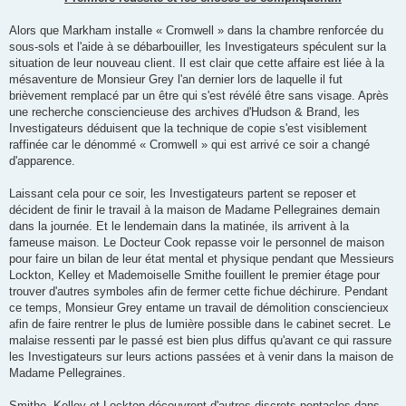
e
Alors que Markham installe « Cromwell » dans la chambre renforcée du
sous-sols et l'aide à se débarbouiller, les Investigateurs spéculent sur la
situation de leur nouveau client. Il est clair que cette affaire est liée à la
mésaventure de Monsieur Grey l'an dernier lors de laquelle il fut
brièvement remplacé par un être qui s'est révélé être sans visage. Après
une recherche consciencieuse des archives d'Hudson & Brand, les
Investigateurs déduisent que la technique de copie s'est visiblement
raffinée car le dénommé « Cromwell » qui est arrivé ce soir a changé
d'apparence.
Laissant cela pour ce soir, les Investigateurs partent se reposer et
décident de finir le travail à la maison de Madame Pellegraines demain
dans la journée. Et le lendemain dans la matinée, ils arrivent à la
fameuse maison. Le Docteur Cook repasse voir le personnel de maison
pour faire un bilan de leur état mental et physique pendant que Messieurs
Lockton, Kelley et Mademoiselle Smithe fouillent le premier étage pour
trouver d'autres symboles afin de fermer cette fichue déchirure. Pendant
ce temps, Monsieur Grey entame un travail de démolition consciencieux
afin de faire rentrer le plus de lumière possible dans le cabinet secret. Le
malaise ressenti par le passé est bien plus diffus qu'avant ce qui rassure
les Investigateurs sur leurs actions passées et à venir dans la maison de
Madame Pellegraines.
Smithe, Kelley et Lockton découvrent d'autres discrets pentacles dans