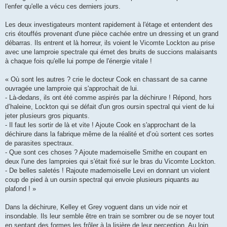
l'enfer qu'elle a vécu ces derniers jours.
Les deux investigateurs montent rapidement à l'étage et entendent des
cris étouffés provenant d'une pièce cachée entre un dressing et un grand
débarras. Ils entrent et là horreur, ils voient le Vicomte Lockton au prise
avec une lamproie spectrale qui émet des bruits de succions malaisants
à chaque fois qu'elle lui pompe de l'énergie vitale !
« Où sont les autres ? crie le docteur Cook en chassant de sa canne
ouvragée une lamproie qui s'approchait de lui.
- Là-dedans, ils ont été comme aspirés par la déchirure ! Répond, hors
d’haleine, Lockton qui se défait d'un gros oursin spectral qui vient de lui
jeter plusieurs gros piquants.
- Il faut les sortir de là et vite ! Ajoute Cook en s'approchant de la
déchirure dans la fabrique même de la réalité et d’où sortent ces sortes
de parasites spectraux.
- Que sont ces choses ? Ajoute mademoiselle Smithe en coupant en
deux l'une des lamproies qui s'était fixé sur le bras du Vicomte Lockton.
- De belles saletés ! Rajoute mademoiselle Levi en donnant un violent
coup de pied à un oursin spectral qui envoie plusieurs piquants au
plafond ! »
Dans la déchirure, Kelley et Grey voguent dans un vide noir et
insondable. Ils leur semble être en train se sombrer ou de se noyer tout
en sentant des formes les frôler à la lisière de leur perception. Au loin,