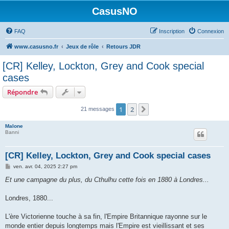
CasusNO
FAQ
Inscription
Connexion
www.casusno.fr
Jeux de rôle
Retours JDR
[CR] Kelley, Lockton, Grey and Cook special
cases
Répondre
1
2
Suivant
21 messages
Malone
Banni
[CR] Kelley, Lockton, Grey and Cook special cases
M
ven. avr. 04, 2025 2:27 pm
e
s
Et une campagne du plus, du Cthulhu cette fois en 1880 à Londres...
s
a
g
Londres, 1880...
e
L'ère Victorienne touche à sa fin, l'Empire Britannique rayonne sur le
monde entier depuis longtemps mais l'Empire est vieillissant et ses