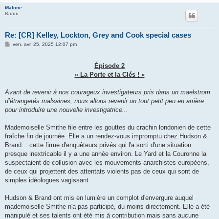
Malone
Banni
Re: [CR] Kelley, Lockton, Grey and Cook special cases
M
ven. avr. 25, 2025 12:07 pm
e
s
s
Épisode 2
a
g
« La Porte et la Clés ! »
e
Avant de revenir à nos courageux investigateurs pris dans un maelstrom
d’étrangetés malsaines, nous allons revenir un tout petit peu en arrière
pour introduire une nouvelle investigatrice...
Mademoiselle Smithe file entre les gouttes du crachin londonien de cette
fraîche fin de journée. Elle a un rendez-vous impromptu chez Hudson &
Brand... cette firme d'enquêteurs privés qui l'a sorti d'une situation
presque inextricable il y a une année environ. Le Yard et la Couronne la
suspectaient de collusion avec les mouvements anarchistes européens,
de ceux qui projettent des attentats violents pas de ceux qui sont de
simples idéologues vagissant.
Hudson & Brand ont mis en lumière un complot d'envergure auquel
mademoiselle Smithe n'a pas participé, du moins directement. Elle a été
manipulé et ses talents ont été mis à contribution mais sans aucune