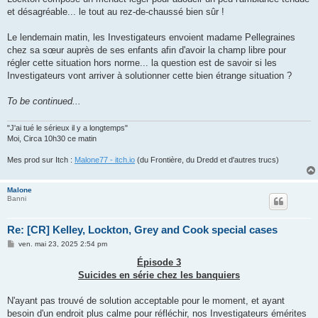
et désagréable... le tout au rez-de-chaussé bien sûr !
Le lendemain matin, les Investigateurs envoient madame Pellegraines
chez sa sœur auprès de ses enfants afin d'avoir la champ libre pour
régler cette situation hors norme... la question est de savoir si les
Investigateurs vont arriver à solutionner cette bien étrange situation ?
To be continued...
"J'ai tué le sérieux il y a longtemps"
Moi, Circa 10h30 ce matin
Mes prod sur Itch :
Malone77 - itch.io
(du Frontière, du Dredd et d'autres trucs)
Malone
Banni
Re: [CR] Kelley, Lockton, Grey and Cook special cases
M
ven. mai 23, 2025 2:54 pm
e
s
Épisode 3
s
Suicides en série chez les banquiers
a
g
e
N'ayant pas trouvé de solution acceptable pour le moment, et ayant
besoin d'un endroit plus calme pour réfléchir, nos Investigateurs émérites