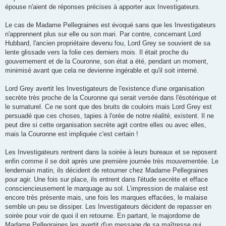
épouse n'aient de réponses précises à apporter aux Investigateurs.
Le cas de Madame Pellegraines est évoqué sans que les Investigateurs
n'apprennent plus sur elle ou son mari. Par contre, concernant Lord
Hubbard, l'ancien propriétaire devenu fou, Lord Grey se souvient de sa
lente glissade vers la folie ces derniers mois. Il était proche du
gouvernement et de la Couronne, son état a été, pendant un moment,
minimisé avant que cela ne devienne ingérable et qu'il soit interné.
Lord Grey avertit les Investigateurs de l'existence d'une organisation
secrète très proche de la Couronne qui serait versée dans l'ésotérique et
le surnaturel. Ce ne sont que des bruits de couloirs mais Lord Grey est
persuadé que ces choses, tapies à l'orée de notre réalité, existent. Il ne
peut dire si cette organisation secrète agit contre elles ou avec elles,
mais la Couronne est impliquée c'est certain !
Les Investigateurs rentrent dans la soirée à leurs bureaux et se reposent
enfin comme il se doit après une première journée très mouvementée. Le
lendemain matin, ils décident de retourner chez Madame Pellegraines
pour agir. Une fois sur place, ils entrent dans l'étude secrète et efface
consciencieusement le marquage au sol. L’impression de malaise est
encore très présente mais, une fois les marques effacées, le malaise
semble un peu se dissiper. Les Investigateurs décident de repasser en
soirée pour voir de quoi il en retourne. En partant, le majordome de
Madame Pellegraines les avertit d'un message de sa maîtresse qui