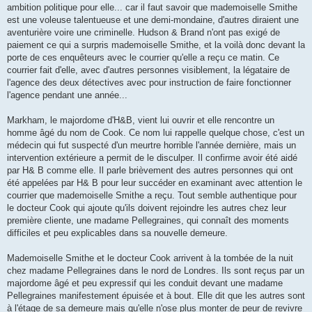
ambition politique pour elle... car il faut savoir que mademoiselle Smithe
est une voleuse talentueuse et une demi-mondaine, d'autres diraient une
aventurière voire une criminelle. Hudson & Brand n'ont pas exigé de
paiement ce qui a surpris mademoiselle Smithe, et la voilà donc devant la
porte de ces enquêteurs avec le courrier qu'elle a reçu ce matin. Ce
courrier fait d'elle, avec d'autres personnes visiblement, la légataire de
l'agence des deux détectives avec pour instruction de faire fonctionner
l'agence pendant une année...
Markham, le majordome d'H&B, vient lui ouvrir et elle rencontre un
homme âgé du nom de Cook. Ce nom lui rappelle quelque chose, c'est un
médecin qui fut suspecté d'un meurtre horrible l'année dernière, mais un
intervention extérieure a permit de le disculper. Il confirme avoir été aidé
par H& B comme elle. Il parle brièvement des autres personnes qui ont
été appelées par H& B pour leur succéder en examinant avec attention le
courrier que mademoiselle Smithe a reçu. Tout semble authentique pour
le docteur Cook qui ajoute qu'ils doivent rejoindre les autres chez leur
première cliente, une madame Pellegraines, qui connaît des moments
difficiles et peu explicables dans sa nouvelle demeure.
Mademoiselle Smithe et le docteur Cook arrivent à la tombée de la nuit
chez madame Pellegraines dans le nord de Londres. Ils sont reçus par un
majordome âgé et peu expressif qui les conduit devant une madame
Pellegraines manifestement épuisée et à bout. Elle dit que les autres sont
à l'étage de sa demeure mais qu'elle n'ose plus monter de peur de revivre