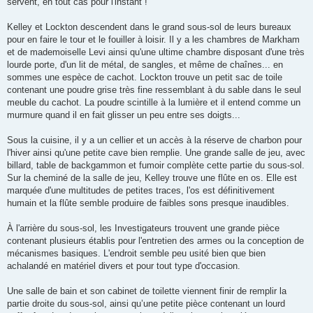
servent, en tout cas pour l'instant !
Kelley et Lockton descendent dans le grand sous-sol de leurs bureaux
pour en faire le tour et le fouiller à loisir. Il y a les chambres de Markham
et de mademoiselle Levi ainsi qu'une ultime chambre disposant d'une très
lourde porte, d'un lit de métal, de sangles, et même de chaînes... en
sommes une espèce de cachot. Lockton trouve un petit sac de toile
contenant une poudre grise très fine ressemblant à du sable dans le seul
meuble du cachot. La poudre scintille à la lumière et il entend comme un
murmure quand il en fait glisser un peu entre ses doigts...
Sous la cuisine, il y a un cellier et un accès à la réserve de charbon pour
l'hiver ainsi qu'une petite cave bien remplie. Une grande salle de jeu, avec
billard, table de backgammon et fumoir complète cette partie du sous-sol.
Sur la cheminé de la salle de jeu, Kelley trouve une flûte en os. Elle est
marquée d'une multitudes de petites traces, l'os est définitivement
humain et la flûte semble produire de faibles sons presque inaudibles.
À l'arrière du sous-sol, les Investigateurs trouvent une grande pièce
contenant plusieurs établis pour l'entretien des armes ou la conception de
mécanismes basiques. L'endroit semble peu usité bien que bien
achalandé en matériel divers et pour tout type d'occasion.
Une salle de bain et son cabinet de toilette viennent finir de remplir la
partie droite du sous-sol, ainsi qu’une petite pièce contenant un lourd