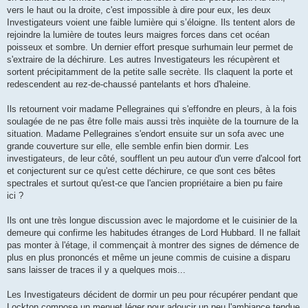
vers le haut ou la droite, c'est impossible à dire pour eux, les deux
Investigateurs voient une faible lumière qui s’éloigne. Ils tentent alors de
rejoindre la lumière de toutes leurs maigres forces dans cet océan
poisseux et sombre. Un dernier effort presque surhumain leur permet de
s'extraire de la déchirure. Les autres Investigateurs les récupèrent et
sortent précipitamment de la petite salle secrète. Ils claquent la porte et
redescendent au rez-de-chaussé pantelants et hors d'haleine.
Ils retournent voir madame Pellegraines qui s'effondre en pleurs, à la fois
soulagée de ne pas être folle mais aussi très inquiète de la tournure de la
situation. Madame Pellegraines s'endort ensuite sur un sofa avec une
grande couverture sur elle, elle semble enfin bien dormir. Les
investigateurs, de leur côté, soufflent un peu autour d'un verre d'alcool fort
et conjecturent sur ce qu'est cette déchirure, ce que sont ces bêtes
spectrales et surtout qu'est-ce que l'ancien propriétaire a bien pu faire
ici ?
Ils ont une très longue discussion avec le majordome et le cuisinier de la
demeure qui confirme les habitudes étranges de Lord Hubbard. Il ne fallait
pas monter à l'étage, il commençait à montrer des signes de démence de
plus en plus prononcés et même un jeune commis de cuisine a disparu
sans laisser de traces il y a quelques mois...
Les Investigateurs décident de dormir un peu pour récupérer pendant que
Lockton compose un menuet léger pour adoucir un peu l'ambiance tendue