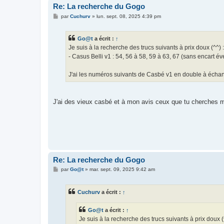
Re: La recherche du Gogo
M
par
Cuchurv
»
lun. sept. 08, 2025 4:39 pm
e
s
s
Go@t
a écrit :
↑
a
g
Je suis à la recherche des trucs suivants à prix doux (^^) :
e
- Casus Belli v1 : 54, 56 à 58, 59 à 63, 67 (sans encart év
J'ai les numéros suivants de Casbé v1 en double à échang
J'ai des vieux casbé et à mon avis ceux que tu cherches m
Re: La recherche du Gogo
M
par
Go@t
»
mar. sept. 09, 2025 9:42 am
e
s
s
Cuchurv
a écrit :
↑
a
g
e
Go@t
a écrit :
↑
Je suis à la recherche des trucs suivants à prix doux (