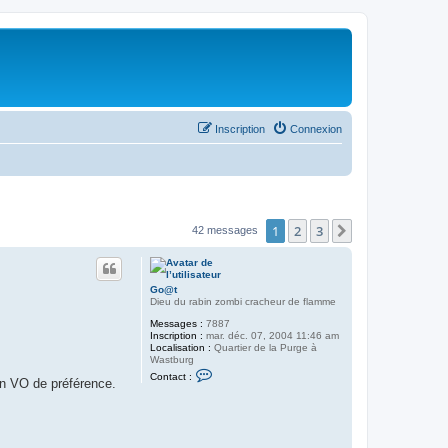
Inscription
Connexion
1
2
3
Suivant
42 messages
Go@t
Dieu du rabin zombi cracheur de flamme
Messages :
7887
Inscription :
mar. déc. 07, 2004 11:46 am
Localisation :
Quartier de la Purge à
Wastburg
C
Contact :
en VO de préférence.
o
n
t
a
c
t