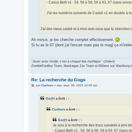
- Casus Belli v1 : 54, 56 à 58, 59 à 63, 67 (sans encar
J'ai les numéros suivants de Casbé v1 en double à éc
J'ai des vieux casbé et à mon avis ceux que tu cherches 
Ah mince, je les cherche complet effectivement.
Si tu as le 67 (dont j'ai l'encart mais pas le mag) ça m'intér
"Jouer avec Go@t, c'est à chaque fois mythique." (Zeben)
ZombieFanBoy Team, Maskagaz Zav Team et ôôôteur sur Wastburg et
Re: La recherche du Gogo
M
par
Cuchurv
»
mar. sept. 09, 2025 10:00 am
e
s
s
Go@t
a écrit :
↑
a
g
e
Cuchurv
a écrit :
↑
Go@t
a écrit :
↑
Je suis à la recherche des trucs suivants à prix do
- Casus Belli v1 : 54, 56 à 58, 59 à 63, 67 (sans e