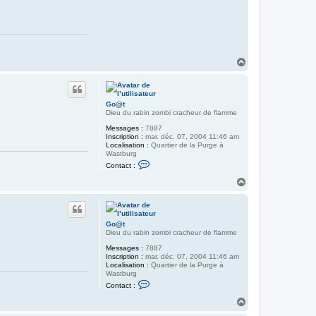
n
t
a
c
t
e
r
H
G
a
o
u
@
t
t
Go@t
Dieu du rabin zombi cracheur de flamme
Messages :
7887
Inscription :
mar. déc. 07, 2004 11:46 am
Localisation :
Quartier de la Purge à
Wastburg
C
Contact :
o
n
H
t
a
a
u
c
t
t
e
Go@t
r
Dieu du rabin zombi cracheur de flamme
G
o
Messages :
7887
@
Inscription :
mar. déc. 07, 2004 11:46 am
t
Localisation :
Quartier de la Purge à
Wastburg
C
Contact :
o
n
H
t
a
a