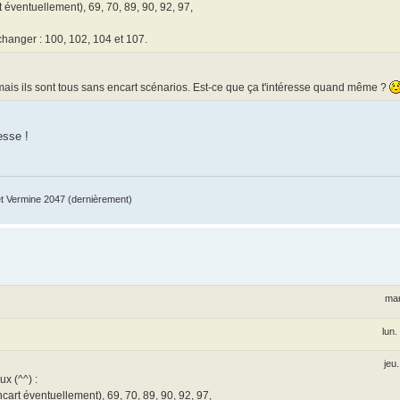
t éventuellement), 69, 70, 89, 90, 92, 97,
hanger : 100, 102, 104 et 107.
mais ils sont tous sans encart scénarios. Est-ce que ça t'intéresse quand même ?
esse !
 Vermine 2047 (dernièrement)
mar
lun.
jeu
ux (^^) :
ncart éventuellement), 69, 70, 89, 90, 92, 97,