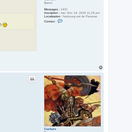
Banni
Messages :
1431
Inscription :
mer. févr. 19, 2020 11:29 pm
Localisation :
faubourg est de Paname
C
Contact :
o
 ?
n
t
a
c
t
e
r
C
u
c
h
u
H
r
a
v
u
t
Cuchurv