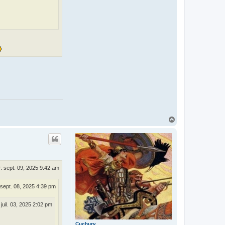
n
t
a
c
t
e
r
G
o
@
t
H
a
u
t
. sept. 09, 2025 9:42 am
 sept. 08, 2025 4:39 pm
. juil. 03, 2025 2:02 pm
Cuchurv