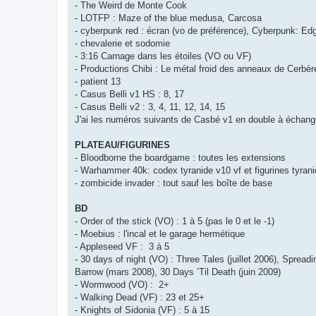
- The Weird de Monte Cook
- LOTFP : Maze of the blue medusa, Carcosa
- cyberpunk red : écran (vo de préférence), Cyberpunk: Ed
- chevalerie et sodomie
- 3:16 Carnage dans les étoiles (VO ou VF)
- Productions Chibi : Le métal froid des anneaux de Cerbè
- patient 13
- Casus Belli v1 HS : 8, 17
- Casus Belli v2 : 3, 4, 11, 12, 14, 15
J'ai les numéros suivants de Casbé v1 en double à échanger
PLATEAU/FIGURINES
- Bloodborne the boardgame : toutes les extensions
- Warhammer 40k: codex tyranide v10 vf et figurines tyran
- zombicide invader : tout sauf les boîte de base
BD
- Order of the stick (VO) : 1 à 5 (pas le 0 et le -1)
- Moebius : l'incal et le garage hermétique
- Appleseed VF : 3 à 5
- 30 days of night (VO) : Three Tales (juillet 2006), Sprea
Barrow (mars 2008), 30 Days ’Til Death (juin 2009)
- Wormwood (VO) : 2+
- Walking Dead (VF) : 23 et 25+
- Knights of Sidonia (VF) : 5 à 15