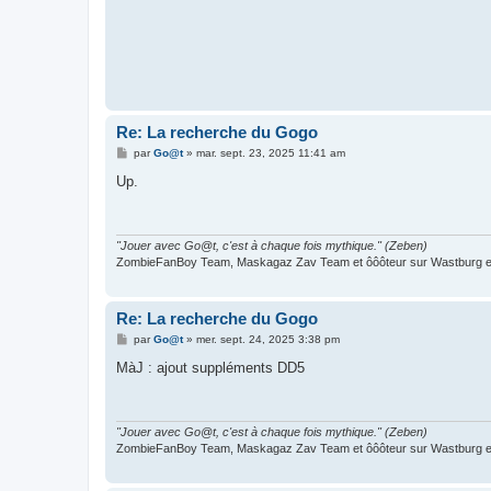
Re: La recherche du Gogo
M
par
Go@t
»
mar. sept. 23, 2025 11:41 am
e
s
Up.
s
a
g
e
"Jouer avec Go@t, c'est à chaque fois mythique." (Zeben)
ZombieFanBoy Team, Maskagaz Zav Team et ôôôteur sur Wastburg et
Re: La recherche du Gogo
M
par
Go@t
»
mer. sept. 24, 2025 3:38 pm
e
s
MàJ : ajout suppléments DD5
s
a
g
e
"Jouer avec Go@t, c'est à chaque fois mythique." (Zeben)
ZombieFanBoy Team, Maskagaz Zav Team et ôôôteur sur Wastburg et