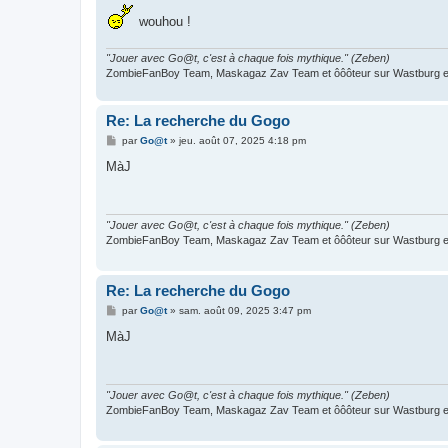
wouhou !
"Jouer avec Go@t, c'est à chaque fois mythique." (Zeben)
ZombieFanBoy Team, Maskagaz Zav Team et ôôôteur sur Wastburg et
Re: La recherche du Gogo
M
par
Go@t
»
jeu. août 07, 2025 4:18 pm
e
s
MàJ
s
a
g
e
"Jouer avec Go@t, c'est à chaque fois mythique." (Zeben)
ZombieFanBoy Team, Maskagaz Zav Team et ôôôteur sur Wastburg et
Re: La recherche du Gogo
M
par
Go@t
»
sam. août 09, 2025 3:47 pm
e
s
MàJ
s
a
g
e
"Jouer avec Go@t, c'est à chaque fois mythique." (Zeben)
ZombieFanBoy Team, Maskagaz Zav Team et ôôôteur sur Wastburg et