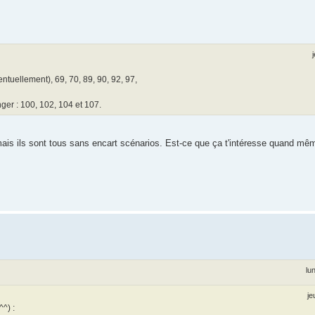
entuellement), 69, 70, 89, 90, 92, 97,
er : 100, 102, 104 et 107.
ais ils sont tous sans encart scénarios. Est-ce que ça t'intéresse quand m
lu
je
^^) :