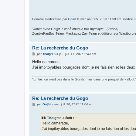
Dernière modification par
Go@t
le mer. août 05, 2026 11:59 am, modifié 36
"Jouer avec Go@t, c'est à chaque fois mythique." (Zeben)
ZombieFanBoy Team, Maskagaz Zav Team et ôôôteur sur Wastburg et
Re: La recherche du Gogo
M
par
Tholgren
»
jeu. juil. 17, 2025 2:43 pm
e
s
Hello camarade,
s
J'ai impitoyables bourgades dont je ne fais rien et les deux
a
g
e
"En fait, on n’est pas dans le Gorafi, mais dans une prequel de Fallou
Re: La recherche du Gogo
M
par
Go@t
»
mer. juil. 30, 2025 11:04 am
e
s
s
Tholgren
a écrit :
↑
a
g
Hello camarade,
e
J'ai impitoyables bourgades dont je ne fais rien et les deu