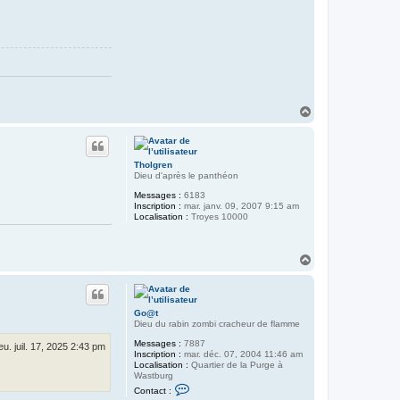
H
a
u
t
Tholgren
Dieu d'après le panthéon
Messages :
6183
Inscription :
mar. janv. 09, 2007 9:15 am
Localisation :
Troyes 10000
H
a
u
t
Go@t
Dieu du rabin zombi cracheur de flamme
Messages :
7887
jeu. juil. 17, 2025 2:43 pm
Inscription :
mar. déc. 07, 2004 11:46 am
Localisation :
Quartier de la Purge à
Wastburg
C
Contact :
o