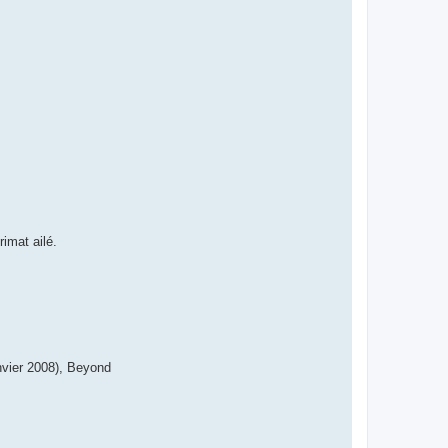
e
r
G
o
@
t
imat ailé.
anvier 2008), Beyond