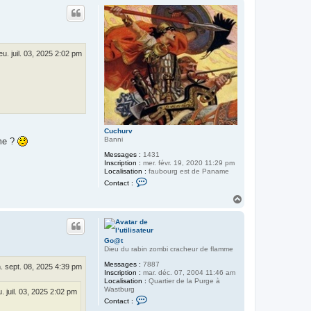
u
c
t
t
e
r
G
o
jeu. juil. 03, 2025 2:02 pm
@
t
Cuchurv
Banni
ême ?
Messages :
1431
Inscription :
mer. févr. 19, 2020 11:29 pm
Localisation :
faubourg est de Paname
C
Contact :
o
n
H
t
a
a
u
c
t
t
e
Go@t
r
Dieu du rabin zombi cracheur de flamme
C
u
Messages :
7887
n. sept. 08, 2025 4:39 pm
c
Inscription :
mar. déc. 07, 2004 11:46 am
h
Localisation :
Quartier de la Purge à
u
Wastburg
u. juil. 03, 2025 2:02 pm
r
C
Contact :
v
o