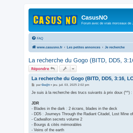
CasusNO
Forum avec de vrais morceaux de
FAQ
www.casusno.fr
Les petites annonces
Je recherche
La recherche du Gogo (BITD, DD5, 3:1
Répondre
La recherche du Gogo (BITD, DD5, 3:16, LO
M
par
Go@t
»
jeu. juil. 03, 2025 2:02 pm
e
s
Je suis à la recherche des trucs suivants à prix doux (^^) :
s
a
g
JDR
e
- Blades in the dark : 2 écrans, blades in the deck
- DD5 : Journeys Through the Radiant Citadel, Lost Mine o
- Cadwallon secrets volume 2
- Bourgs & cités mémorables
- Veins of the earth