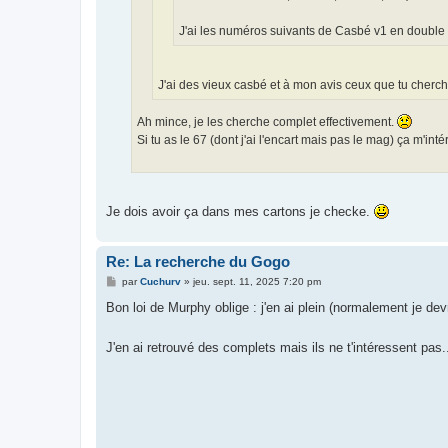
J'ai les numéros suivants de Casbé v1 en double 
J'ai des vieux casbé et à mon avis ceux que tu cherc
Ah mince, je les cherche complet effectivement.
Si tu as le 67 (dont j'ai l'encart mais pas le mag) ça m'inté
Je dois avoir ça dans mes cartons je checke.
Re: La recherche du Gogo
M
par
Cuchurv
»
jeu. sept. 11, 2025 7:20 pm
e
s
Bon loi de Murphy oblige : j'en ai plein (normalement je d
s
a
g
J'en ai retrouvé des complets mais ils ne t'intéressent pas.
e