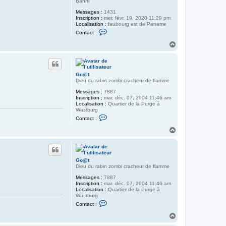
Banni
Messages :
1431
Inscription :
mer. févr. 19, 2020 11:29 pm
Localisation :
faubourg est de Paname
C
Contact :
o
n
H
t
a
a
u
c
t
t
e
Go@t
r
Dieu du rabin zombi cracheur de flamme
C
u
Messages :
7887
c
Inscription :
mar. déc. 07, 2004 11:46 am
h
Localisation :
Quartier de la Purge à
u
Wastburg
r
C
Contact :
v
o
n
H
t
a
a
u
c
t
t
e
Go@t
r
Dieu du rabin zombi cracheur de flamme
G
o
Messages :
7887
@
Inscription :
mar. déc. 07, 2004 11:46 am
t
Localisation :
Quartier de la Purge à
Wastburg
C
Contact :
o
n
H
t
a
a