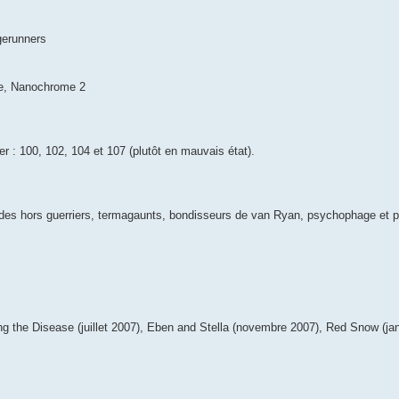
gerunners
re, Nanochrome 2
 : 100, 102, 104 et 107 (plutôt en mauvais état).
ides hors guerriers, termagaunts, bondisseurs de van Ryan, psychophage et pr
ding the Disease (juillet 2007), Eben and Stella (novembre 2007), Red Snow (j