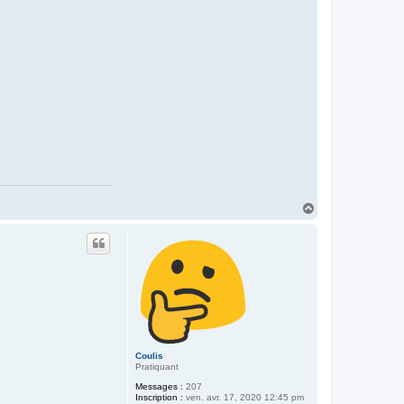
c
t
e
r
C
o
u
l
i
s
H
a
u
t
Coulis
Pratiquant
Messages :
207
Inscription :
ven. avr. 17, 2020 12:45 pm