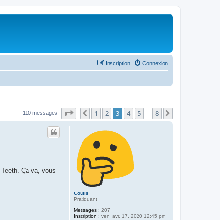
Inscription
Connexion
Page
3
sur
8
1
2
3
4
5
8
Précédent
Suivant
110 messages
…
 Teeth. Ça va, vous
Coulis
Pratiquant
Messages :
207
Inscription :
ven. avr. 17, 2020 12:45 pm