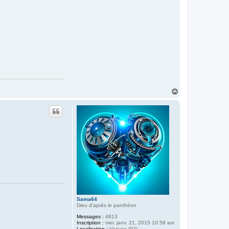
H
a
u
t
Sama64
Dieu d'après le panthéon
Messages :
4813
Inscription :
mer. janv. 21, 2015 10:58 am
Localisation :
Vanves (92)