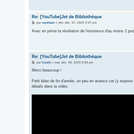
Re: [YouTube]Jet de Bibliothèque
M
par
rackham
»
dim. déc. 07, 2025 5:07 pm
e
s
Avec en prime la révélation de l'existence d'au moins 2 
s
a
g
e
Re: [YouTube]Jet de Bibliothèque
M
par
Coulis
»
mar. déc. 09, 2025 9:59 am
e
s
Merci beaucoup !
s
a
g
Petit bilan de fin d'année, un peu en avance car j'y expose
e
détails dans la vidéo.