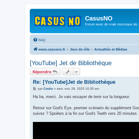
CasusNO
Forum avec de vrais morceaux de
FAQ
www.casusno.fr
Jeux de rôle
Actualités et Médias
[YouTube] Jet de Bibliothèque
Répondre
Re: [YouTube]Jet de Bibliothèque
M
par
Coulis
»
sam. nov. 29, 2025 10:35 am
e
s
Ha ha, merci. Je vais essayer de tenir sur la longueur.
s
a
g
Retour sur God's Eye, premier scénario du supplément God
e
suivez ? Spoilers à la fin sur God's Teeth vers 20 minutes.