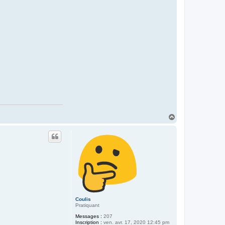
H
a
u
t
Coulis
Pratiquant
Messages :
207
Inscription :
ven. avr. 17, 2020 12:45 pm