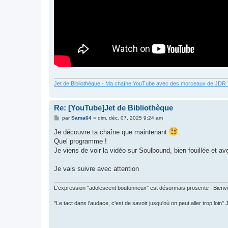
Jet de Bibliothèque - Ma chaîne YouTube avec des morceaux de JD
Re: [YouTube]Jet de Bibliothèque
M
par
Sama64
»
dim. déc. 07, 2025 9:24 am
e
s
Je découvre ta chaîne que maintenant
.
s
Quel programme !
a
g
Je viens de voir la vidéo sur Soulbound, bien fouillée et av
e
Je vais suivre avec attention
L'expression "adolescent boutonneux" est désormais proscrite : Bienve
"Le tact dans l'audace, c'est de savoir jusqu'où on peut aller trop loin"