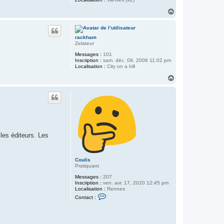
H
a
u
t
rackham
Zelateur
Messages :
101
Inscription :
sam. déc. 09, 2006 11:02 pm
Localisation :
City on a hill
H
a
u
t
les éditeurs. Les
Coulis
Pratiquant
Messages :
207
Inscription :
ven. avr. 17, 2020 12:45 pm
Localisation :
Rennes
C
Contact :
o
n
t
a