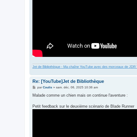
Jet de Bibliothèque - Ma chaîne YouTube avec des morceaux de JD
Re: [YouTube]Jet de Bibliothèque
M
par
Coulis
»
sam. déc. 06, 2025 10:36 am
e
s
Malade comme un chien mais on continue l'aventure :
s
a
g
Petit feedback sur le deuxième scénario de Blade Runner
e