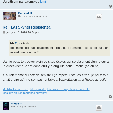
Du Lithium par exemple :
Emili
Morningkill
Dieu d'après le panthéon
Re: [I.A] Skynet Resistenza!
M
jeu. juin 18, 2026 10:34 pm
e
s
s
Tgx
a écrit :
↑
a
g
des mines de quoi, exactement ? on a quoi dans notre sous-sol qui a un
e
intérêt quelconque ?
Bah je peux te trouver plein de sites écolos qui se plaignent d'un retour a
l'extractivisme, c'est donc qu'il y a anguille sous.. roche (ah ah ha)
Y aurait même du gaz de schiste ! (je repete juste les titres, je peux tout
a fait croire qu'il ne soit pas rentable a l'exploitation ...
a l'heure actuelle
)
Ma bibliotheque JDR
-
Mes jeux de plateaux en trop (échange ou vente)
-
Mes jdrs en trop (échange ou vente)
Vorghyrn
Dieu des gargarismes