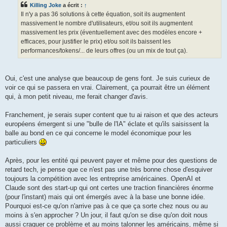
Killing Joke
a écrit :
↑
Il n'y a pas 36 solutions à cette équation, soit ils augmentent
massivement le nombre d'utilisateurs, et/ou soit ils augmentent
massivement les prix (éventuellement avec des modèles encore +
efficaces, pour justifier le prix) et/ou soit ils baissent les
performances/tokens/... de leurs offres (ou un mix de tout ça).
Oui, c'est une analyse que beaucoup de gens font. Je suis curieux de
voir ce qui se passera en vrai. Clairement, ça pourrait être un élément
qui, à mon petit niveau, me ferait changer d'avis.
Franchement, je serais super content que tu ai raison et que des acteurs
européens émergent si une "bulle de l'IA" éclate et qu'ils saisissent la
balle au bond en ce qui concerne le model économique pour les
particuliers
Après, pour les entité qui peuvent payer et même pour des questions de
retard tech, je pense que ce n'est pas une très bonne chose d'esquiver
toujours la compétition avec les entreprise américaines. OpenAI et
Claude sont des start-up qui ont certes une traction financières énorme
(pour l'instant) mais qui ont émergés avec à la base une bonne idée.
Pourquoi est-ce qu'on n'arrive pas à ce que ça sorte chez nous ou au
moins à s'en approcher ? Un jour, il faut qu'on se dise qu'on doit nous
aussi craquer ce problème et au moins talonner les américains, même si