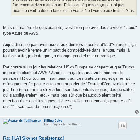
facilement arriver maintenant. Et les conséquences ça peut piquer
quand on voit la dépendance de la France/de l'Europe aux trois LLM us.
Mais en matière de souveraineté, c'est bien pire avec les services "cloud"
type Azure ou AWS.
Aujourd'hui, ne pas avoir accès aux derniers modèles d'IA d'Anthropic, ça
pourrait avoir à terme un impact de compétitivité dans le futur, mais là
tout de suite, je doute que ça change grand chose en pratique.
Par contre si un jour les relations US<>Europe se crispent et que Trump
impose le blackout AWS / Azure ... là ça fera mal vu le nombre de
services FR qui tournent maintenant sur ces plateformes, et ça ne fait
qu'augmenter (je pense qu'on pourra parler de "Détroit d'Ormuz digital" ce
jour là !) (et ce même s'il y a bien sûr des contrats signés, des pénalités
qui s'appliqueraient, etc. - mais pas sûr que beaucoup aient prêté
attention à ces petites lignes et à ce qu'elles contiennent, genre, y a t'il
des "* : sauf cas de forces majeures")
Killing Joke
Dieu d'après le panthéon
Re: [I.A] Skynet Resistenza!