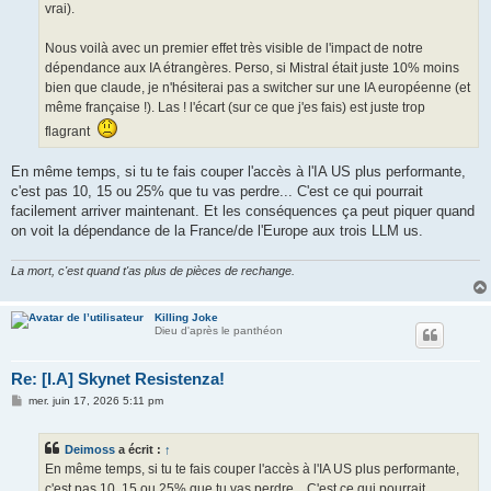
vrai).
Nous voilà avec un premier effet très visible de l'impact de notre
dépendance aux IA étrangères. Perso, si Mistral était juste 10% moins
bien que claude, je n'hésiterai pas a switcher sur une IA européenne (et
même française !). Las ! l'écart (sur ce que j'es fais) est juste trop
flagrant
En même temps, si tu te fais couper l'accès à l'IA US plus performante,
c'est pas 10, 15 ou 25% que tu vas perdre... C'est ce qui pourrait
facilement arriver maintenant. Et les conséquences ça peut piquer quand
on voit la dépendance de la France/de l'Europe aux trois LLM us.
La mort, c'est quand t'as plus de pièces de rechange.
Killing Joke
Dieu d'après le panthéon
Re: [I.A] Skynet Resistenza!
M
mer. juin 17, 2026 5:11 pm
e
s
s
Deimoss
a écrit :
↑
a
g
En même temps, si tu te fais couper l'accès à l'IA US plus performante,
e
c'est pas 10, 15 ou 25% que tu vas perdre... C'est ce qui pourrait