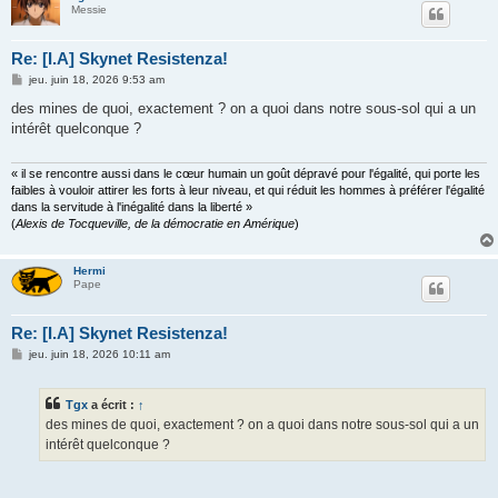
Messie
Re: [I.A] Skynet Resistenza!
M
jeu. juin 18, 2026 9:53 am
e
s
des mines de quoi, exactement ? on a quoi dans notre sous-sol qui a un
s
intérêt quelconque ?
a
g
e
« il se rencontre aussi dans le cœur humain un goût dépravé pour l'égalité, qui porte les
faibles à vouloir attirer les forts à leur niveau, et qui réduit les hommes à préférer l'égalité
dans la servitude à l'inégalité dans la liberté »
(
Alexis de Tocqueville, de la démocratie en Amérique
)
Hermi
Pape
Re: [I.A] Skynet Resistenza!
M
jeu. juin 18, 2026 10:11 am
e
s
s
Tgx
a écrit :
↑
a
g
des mines de quoi, exactement ? on a quoi dans notre sous-sol qui a un
e
intérêt quelconque ?