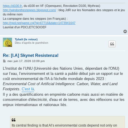
e
https://d100.fr
, du d100 en VF (Openquest, Revolution D100, Mythras)
http://windonthesteppes.blogspot.com/
: blog JdR sur les Nomades des steppes et le jeu
du même nom
La campagne dans les steppes (en Français) :
http://rpol.net/game.cgi?gi=67716&date=1473941647
Lauréat d'un PDCLETCSOOEF
Tybalt (le retour)
Dieu d'après le panthéon
Re: [I.A] Skynet Resistenza!
M
mer. juin 17, 2026 10:09 pm
e
s
L'Institut de l’UNU (Université des Nations Unies, dépendant de l'ONU)
s
sur l’eau, l’environnement et la santé a publié début juin un rapport sur le
a
g
coût environnemental de l'IA à l'échelle mondiale depuis 2023 :
e
Environmental Cost of Artificial Intelligence: Carbon, Water, and Land
Footprints
.
C'est là
.
Il y a des quantifications en empreinte carbone mais aussi en matière de
consommation d'électricité, d'eau et de terres, avec des réflexions sur les
enjeux internationaux et nationaux liés.
Its central finding is that AI’s environmental costs depend not only on