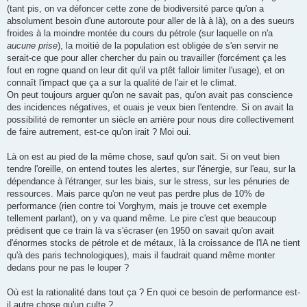
(tant pis, on va défoncer cette zone de biodiversité parce qu'on a
absolument besoin d'une autoroute pour aller de là à là), on a des sueurs
froides à la moindre montée du cours du pétrole (sur laquelle on n'a
aucune prise
), la moitié de la population est obligée de s'en servir ne
serait-ce que pour aller chercher du pain ou travailler (forcément ça les
fout en rogne quand on leur dit qu'il va ptêt falloir limiter l'usage), et on
connaît l'impact que ça a sur la qualité de l'air et le climat.
On peut toujours arguer qu'on ne savait pas, qu'on avait pas conscience
des incidences négatives, et ouais je veux bien l'entendre. Si on avait la
possibilité de remonter un siècle en arrière pour nous dire collectivement
de faire autrement, est-ce qu'on irait ? Moi oui.
Là on est au pied de la même chose, sauf qu'on sait. Si on veut bien
tendre l'oreille, on entend toutes les alertes, sur l'énergie, sur l'eau, sur la
dépendance à l'étranger, sur les biais, sur le stress, sur les pénuries de
ressources. Mais parce qu'on ne veut pas perdre plus de 10% de
performance (rien contre toi Vorghyrn, mais je trouve cet exemple
tellement parlant), on y va quand même. Le pire c'est que beaucoup
prédisent que ce train là va s'écraser (en 1950 on savait qu'on avait
d'énormes stocks de pétrole et de métaux, là la croissance de l'IA ne tient
qu'à des paris technologiques), mais il faudrait quand même monter
dedans pour ne pas le louper ?
Où est la rationalité dans tout ça ? En quoi ce besoin de performance est-
il autre chose qu'un culte ?