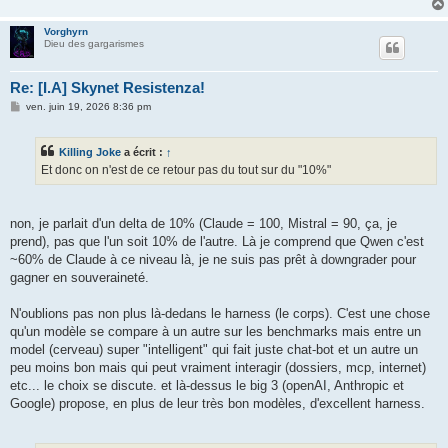
Vorghyrn
Dieu des gargarismes
Re: [I.A] Skynet Resistenza!
M
ven. juin 19, 2026 8:36 pm
e
s
s
Killing Joke
a écrit :
↑
a
g
Et donc on n'est de ce retour pas du tout sur du "10%"
e
non, je parlait d'un delta de 10% (Claude = 100, Mistral = 90, ça, je
prend), pas que l'un soit 10% de l'autre. Là je comprend que Qwen c'est
~60% de Claude à ce niveau là, je ne suis pas prêt à downgrader pour
gagner en souveraineté.
N'oublions pas non plus là-dedans le harness (le corps). C'est une chose
qu'un modèle se compare à un autre sur les benchmarks mais entre un
model (cerveau) super "intelligent" qui fait juste chat-bot et un autre un
peu moins bon mais qui peut vraiment interagir (dossiers, mcp, internet)
etc... le choix se discute. et là-dessus le big 3 (openAI, Anthropic et
Google) propose, en plus de leur très bon modèles, d'excellent harness.