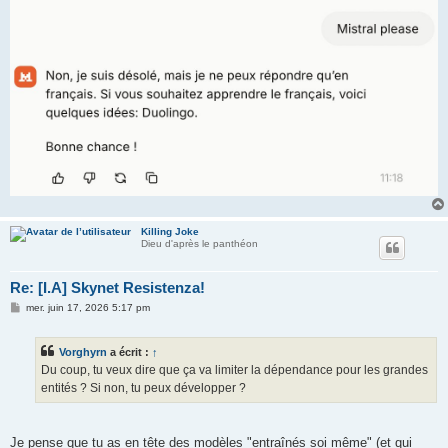
Killing Joke
Dieu d'après le panthéon
Re: [I.A] Skynet Resistenza!
M
mer. juin 17, 2026 5:17 pm
e
s
s
Vorghyrn
a écrit :
↑
a
g
Du coup, tu veux dire que ça va limiter la dépendance pour les grandes
e
entités ? Si non, tu peux développer ?
Je pense que tu as en tête des modèles "entraînés soi même" (et qui