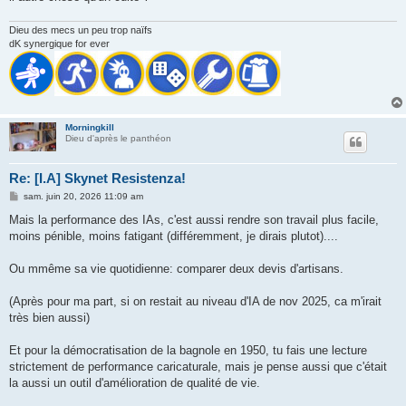
Dieu des mecs un peu trop naïfs
dK synergique for ever
Morningkill
Dieu d'après le panthéon
Re: [I.A] Skynet Resistenza!
M
sam. juin 20, 2026 11:09 am
e
s
Mais la performance des IAs, c'est aussi rendre son travail plus facile,
s
moins pénible, moins fatigant (différemment, je dirais plutot)....
a
g
e
Ou mmême sa vie quotidienne: comparer deux devis d'artisans.
(Après pour ma part, si on restait au niveau d'IA de nov 2025, ca m'irait
très bien aussi)
Et pour la démocratisation de la bagnole en 1950, tu fais une lecture
strictement de performance caricaturale, mais je pense aussi que c'était
la aussi un outil d'amélioration de qualité de vie.