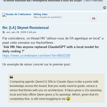
"la bêtise naturelle bat l'intelligence artificielle à tous les coups"
(Terry Pratchett)
Killing Joke
Dieu d'après le panthéon
Re: [I.A] Skynet Resistenza!
M
ven. juin 19, 2026 2:44 pm
e
s
Par coincidence, ce thread HN "utilisez-vous de l'IA agentique en local" a
s
popé cette semaine sur HackerNews :
a
g
"
Ask HN: Has anyone replaced Claude/GPT with a local model for
e
daily coding ?
"
https://news.ycombinator.com/item?id=48542100
Un exemple de retour concret sur le premier post :
Comparing agentic Qwen3.6 35b to Claude Opus is like a junior with
knowledge across the board, that you really need to guide, versus a
senior that thinks with you on architecture. If Opus gives a 15x speedup,
local and fully offline Qwen gives a 5x speedup. Which, given that it's
completely free, is still mind-boggling to me