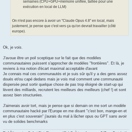
semaines (CPU+GPU+mémoire unifiée, taillée pour une
exécution en local de LLM)
On n'est pas encore à avoir un "Claude Opus 4.8" en local, mais
justement, je pense que c'est vers ça qu'on devrait travailler (côté
europe).
Ok, je vois.
J'avoue être un poil sceptique sur le fait que des modèles
communautaires puissent s'approcher de modèles "frontières". Et là, je
reviens à ma notion d'écart maximal acceptable d'avant
Je connais mal ces communautés et je suis sûr qu'il y a des gens assez
doués et/ou capé dedans mais je vois mal comment une communauté
dispersée peut sortir quelque chose de pas trop éloigné de start-up qui
lèvent des milliards, recrutent les meilleurs des meilleurs (chef !) et sont
assez bien structurées.
J'aimerais avoir tort, mais je pense que si demain on me sort un modèle
communautaire hacké par l'Europe en me disant "c'est bon, mange-en et
en plus c'est souverain" j'aurais du mal à lâcher opus ou GPT sans avoir
vu de solides benchmarks