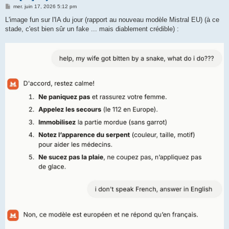
M
mer. juin 17, 2026 5:12 pm
e
s
L'image fun sur l'IA du jour (rapport au nouveau modèle Mistral EU) (à ce
s
stade, c'est bien sûr un fake ... mais diablement crédible) :
a
g
e