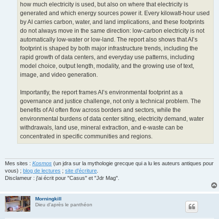
how much electricity is used, but also on where that electricity is
generated and which energy sources power it. Every kilowatt-hour used
by AI carries carbon, water, and land implications, and these footprints
do not always move in the same direction: low-carbon electricity is not
automatically low-water or low-land. The report also shows that AI’s
footprint is shaped by both major infrastructure trends, including the
rapid growth of data centers, and everyday use patterns, including
model choice, output length, modality, and the growing use of text,
image, and video generation.
Importantly, the report frames AI’s environmental footprint as a
governance and justice challenge, not only a technical problem. The
benefits of AI often flow across borders and sectors, while the
environmental burdens of data center siting, electricity demand, water
withdrawals, land use, mineral extraction, and e-waste can be
concentrated in specific communities and regions.
Mes sites :
Kosmos
(un jdra sur la mythologie grecque qui a lu les auteurs antiques pour
vous) ;
blog de lectures
;
site d'écriture
.
Disclameur : j'ai écrit pour "Casus" et "Jdr Mag".
Morningkill
Dieu d'après le panthéon