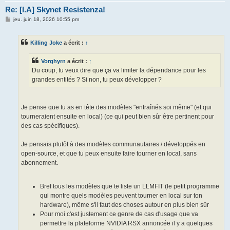
Re: [I.A] Skynet Resistenza!
M
jeu. juin 18, 2026 10:55 pm
e
s
s
Killing Joke
a écrit :
↑
a
g
e
Vorghyrn
a écrit :
↑
Du coup, tu veux dire que ça va limiter la dépendance pour les
grandes entités ? Si non, tu peux développer ?
Je pense que tu as en tête des modèles "entraînés soi même" (et qui
tourneraient ensuite en local) (ce qui peut bien sûr être pertinent pour
des cas spécifiques).
Je pensais plutôt à des modèles communautaires / développés en
open-source, et que tu peux ensuite faire tourner en local, sans
abonnement.
Bref tous les modèles que te liste un LLMFIT (le petit programme
qui montre quels modèles peuvent tourner en local sur ton
hardware), même s'il faut des choses autour en plus bien sûr
Pour moi c'est justement ce genre de cas d'usage que va
permettre la plateforme NVIDIA RSX annoncée il y a quelques