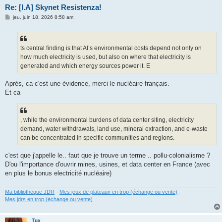
Re: [I.A] Skynet Resistenza!
M
jeu. juin 18, 2026 8:58 am
e
s
s
a
g
ts central finding is that AI’s environmental costs depend not only on
e
how much electricity is used, but also on where that electricity is
generated and which energy sources power it. E
Après, ca c'est une évidence, merci le nucléaire français.
Et ca
, while the environmental burdens of data center siting, electricity
demand, water withdrawals, land use, mineral extraction, and e-waste
can be concentrated in specific communities and regions.
c'est que j'appelle le.. faut que je trouve un terme .. pollu-colonialisme ?
D'ou l'importance d'ouvrir mines, usines, et data center en France (avec
en plus le bonus electricité nucléaire)
Ma bibliotheque JDR
-
Mes jeux de plateaux en trop (échange ou vente)
-
Mes jdrs en trop (échange ou vente)
Tgx