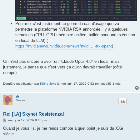
Pour moi c'est justement ce genre de cas d'usage que va
permettre la plateforme NVIDIA RSX annoncée il y a quelques
semaines (CPU+GPU+mémoire unifiée, taillée pour une exécution
en local de LLM) (
https://nvidianews.nvidia.com/news/nvid ... -rtx-spark
)
On n'est pas encore à avoir un "Claude Opus 4.8" en local, mais
justement, je pense que c'est vers ça qu'on devrait travailler (côté
europe).
Dernière modification par
Killing Joke
le mer. juin 17, 2026 9:52 pm, modifié 1 fois.
zit
Messie
Re: [I.A] Skynet Resistenza!
M
mer. juin 17, 2026 8:45 pm
e
s
Quand je vous lis, je me rends compte à quel point je suis du XXe
s
siècle...
a
g