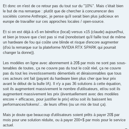
Et donc on n'est de ce retour pas du tout sur du "10%". Mais c'était bien
le but de ma remarque : plutôt que de chercher à concurrencer des
sociétés comme Anthropic, je pense qu'il serait bien plus judicieux en
europe de travailler sur ces approches locales / open-source.
Et si on est déjà à x5 en bénéfice (local) versus x15 (claude) aujourd'hui,
et bien je trouve que c'est pas si mal (nonobstant qu'il faille tout de même
un hardware de fou qui coûte une blinde et risque d'encore augmenter
(d'où la remarque sur la plateforme NVIDIA RTX SPARK qui pourrait
changer la donne)).
Les modèles en ligne avec abonnement à 20$ par mois ne sont pas sous-
tenables de toutes, ça ne couvre pas du tout le coût réel, ça ne couvre
pas du tout les investissements démentiels et déraisonnables que tous
ces acteurs ont fait (payant du hardware bien plus cher que leur prix
avant le début de la bulle IA). Il n'y a pas 36 solutions à cette équation,
soit ils augmentent massivement le nombre d'utilisateurs, et/ou soit ils
augmentent massivement les prix (éventuellement avec des modèles
encore + efficaces, pour justifier le prix) et/ou soit ils baissent les
performances/tokens/... de leurs offres (ou un mix de tout ça).
Mais je doute que beaucoup d'utilisateurs soient prêts à payer 20$ par
mois pour une solution réduite, ou à payer 200+$ par mois pour le service
actuel.