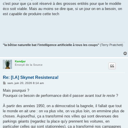
c'est pour que ça soit réservé à des grosses entités pour que le modèle
éco soit viable. Mais au moins se dire que, si un jour on en a besoin, on
est
capable
de produire cette tech
"la bêtise naturelle bat l'intelligence artificielle à tous les coups"
(Terry Pratchett)
Kandjar
Envoyé de la Source
Re: [I.A] Skynet Resistenza!
M
sam. juin 20, 2026 8:14 am
e
s
Mais pourquoi ?
s
Pourquoi ce besoin de performance doit-il passer avant
tout le reste
?
a
g
e
À partir des années 1950, on a démocratisé la bagnole, il fallait que tout
le monde en ait une : on va plus vite, on va plus loin, on emmène plus de
choses. Aujourd'hui, ça a transformé nos villes qui sont devenues des
parkings géants (regardez la place qu'y prennent les voitures, en
particulier celles qui sont stationnées), ça a transformé nos campagnes