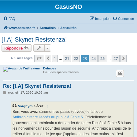
CasusNO
FAQ
Inscription
Connexion
www.casusno.fr
Actualités
Actualités
[I.A] Skynet Resistenza!
Répondre
Page
23
sur
27
1
21
22
23
24
25
27
Précédent
Suiv
405 messages
…
…
Deimoss
Dieu des spaces marines
Re: [I.A] Skynet Resistenza!
M
mer. juin 17, 2026 10:02 am
e
s
s
Vorghyrn
a écrit :
↑
a
g
Bon, vous avez sûrement vu passé (et vécu) le fait que
e
Anthropic retire l'accès au public à Fable 5
. Officiellement le
gouvernement américain à demander de retirer l'accès à Fable 5 à tous
les non-américains pour des raison de sécurité. Anthropic a choisi de le
retirer à tout le monde (ce que j'applaudie des deux mains - si c'est