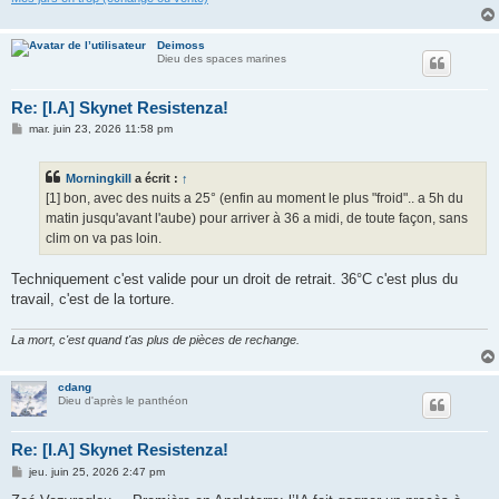
Deimoss
Dieu des spaces marines
Re: [I.A] Skynet Resistenza!
M
mar. juin 23, 2026 11:58 pm
e
s
s
Morningkill
a écrit :
↑
a
g
[1] bon, avec des nuits a 25° (enfin au moment le plus "froid".. a 5h du
e
matin jusqu'avant l'aube) pour arriver à 36 a midi, de toute façon, sans
clim on va pas loin.
Techniquement c'est valide pour un droit de retrait. 36°C c'est plus du
travail, c'est de la torture.
La mort, c'est quand t'as plus de pièces de rechange.
cdang
Dieu d'après le panthéon
Re: [I.A] Skynet Resistenza!
M
jeu. juin 25, 2026 2:47 pm
e
s