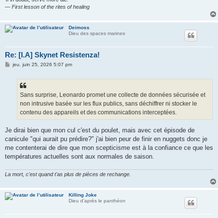
— First lesson of the rites of healing
Deimoss
Dieu des spaces marines
Re: [I.A] Skynet Resistenza!
M
jeu. juin 25, 2026 5:07 pm
e
s
s
a
g
Sans surprise, Leonardo promet une collecte de données sécurisée et
e
non intrusive basée sur les flux publics, sans déchiffrer ni stocker le
contenu des appareils et des communications interceptées.
Je dirai bien que mon cul c'est du poulet, mais avec cet épisode de
canicule "qui aurait pu prédire?" j'ai bien peur de finir en nuggets donc je
me contenterai de dire que mon scepticisme est à la confiance ce que les
températures actuelles sont aux normales de saison.
La mort, c'est quand t'as plus de pièces de rechange.
Killing Joke
Dieu d'après le panthéon