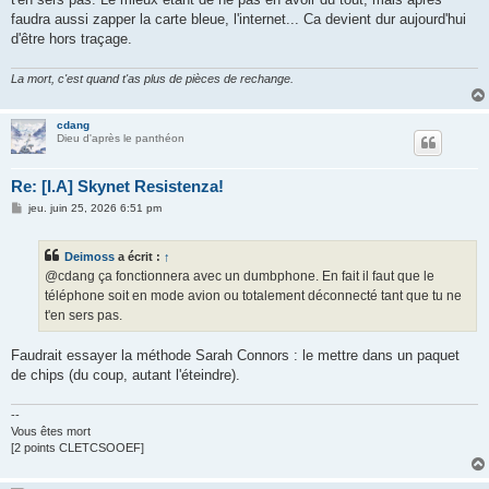
faudra aussi zapper la carte bleue, l'internet... Ca devient dur aujourd'hui
d'être hors traçage.
La mort, c'est quand t'as plus de pièces de rechange.
cdang
Dieu d'après le panthéon
Re: [I.A] Skynet Resistenza!
M
jeu. juin 25, 2026 6:51 pm
e
s
s
Deimoss
a écrit :
↑
a
g
@cdang ça fonctionnera avec un dumbphone. En fait il faut que le
e
téléphone soit en mode avion ou totalement déconnecté tant que tu ne
t'en sers pas.
Faudrait essayer la méthode Sarah Connors : le mettre dans un paquet
de chips (du coup, autant l'éteindre).
--
Vous êtes mort
[2 points CLETCSOOEF]