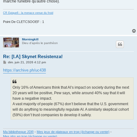
marche funebre qu'autre chose).
CR Epique6 : la menace venue du froid
Point De CLETCSOOEF : 1
Morningkill
Dieu d'après le panthéon
Re: [I.A] Skynet Resistenza!
M
dim. juin 21, 2026 4:12 pm
e
s
https://archive.ph/uc438
s
a
g
e
Only 16% of Americans think that AI’s impact on society during the next
20 years will be positive, Pew says, while around 40% say that it will
have a negative impact.
A vast majority of people (67%) don’t believe that the U.S. government
will do anything to meaningfully regulate AI. A similarly skeptical cohort
(59%) don’t trust companies to develop it safely.
Ma bibliotheque JDR
-
Mes jeux de plateaux en trop (échange ou vente)
-
Mes jdrs en trop (échange ou vente)