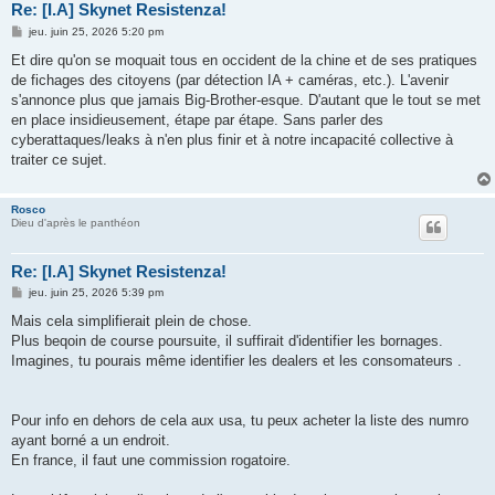
Re: [I.A] Skynet Resistenza!
M
jeu. juin 25, 2026 5:20 pm
e
s
Et dire qu'on se moquait tous en occident de la chine et de ses pratiques
s
de fichages des citoyens (par détection IA + caméras, etc.). L'avenir
a
g
s'annonce plus que jamais Big-Brother-esque. D'autant que le tout se met
e
en place insidieusement, étape par étape. Sans parler des
cyberattaques/leaks à n'en plus finir et à notre incapacité collective à
traiter ce sujet.
Rosco
Dieu d'après le panthéon
Re: [I.A] Skynet Resistenza!
M
jeu. juin 25, 2026 5:39 pm
e
s
Mais cela simplifierait plein de chose.
s
Plus beqoin de course poursuite, il suffirait d'identifier les bornages.
a
g
Imagines, tu pourais même identifier les dealers et les consomateurs .
e
Pour info en dehors de cela aux usa, tu peux acheter la liste des numro
ayant borné a un endroit.
En france, il faut une commission rogatoire.