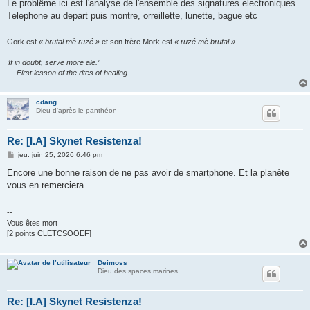
Le problême ici est l'analyse de l'ensemble des signatures electroniques
Telephone au depart puis montre, orreillette, lunette, bague etc
Gork est
« brutal mè ruzé »
et son frère Mork est
« ruzé mè brutal »
‘If in doubt, serve more ale.’
— First lesson of the rites of healing
cdang
Dieu d'après le panthéon
Re: [I.A] Skynet Resistenza!
M
jeu. juin 25, 2026 6:46 pm
e
s
Encore une bonne raison de ne pas avoir de smartphone. Et la planète
s
vous en remerciera.
a
g
e
--
Vous êtes mort
[2 points CLETCSOOEF]
Deimoss
Dieu des spaces marines
Re: [I.A] Skynet Resistenza!