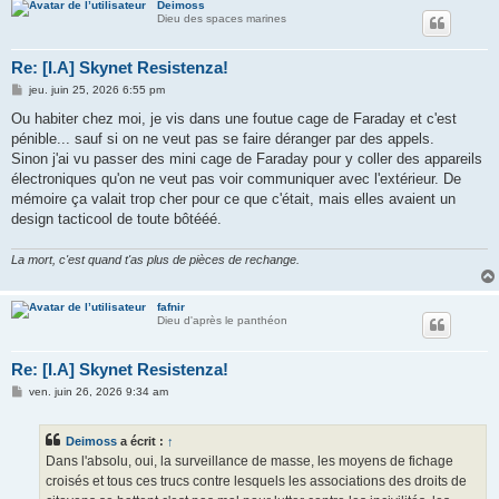
Deimoss
Dieu des spaces marines
Re: [I.A] Skynet Resistenza!
M
jeu. juin 25, 2026 6:55 pm
e
s
Ou habiter chez moi, je vis dans une foutue cage de Faraday et c'est
s
pénible... sauf si on ne veut pas se faire déranger par des appels.
a
g
Sinon j'ai vu passer des mini cage de Faraday pour y coller des appareils
e
électroniques qu'on ne veut pas voir communiquer avec l'extérieur. De
mémoire ça valait trop cher pour ce que c'était, mais elles avaient un
design tacticool de toute bôtééé.
La mort, c'est quand t'as plus de pièces de rechange.
fafnir
Dieu d'après le panthéon
Re: [I.A] Skynet Resistenza!
M
ven. juin 26, 2026 9:34 am
e
s
s
Deimoss
a écrit :
↑
a
g
Dans l'absolu, oui, la surveillance de masse, les moyens de fichage
e
croisés et tous ces trucs contre lesquels les associations des droits de