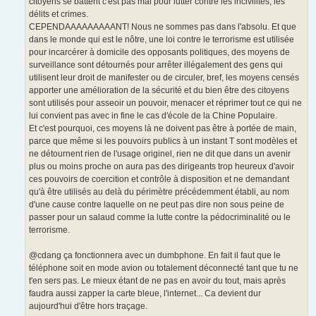
citoyens se battent c'est pas mal pour lutter contre les incivilités, les
délits et crimes.
CEPENDAAAAAAAAANT! Nous ne sommes pas dans l'absolu. Et que
dans le monde qui est le nôtre, une loi contre le terrorisme est utilisée
pour incarcérer à domicile des opposants politiques, des moyens de
surveillance sont détournés pour arrêter illégalement des gens qui
utilisent leur droit de manifester ou de circuler, bref, les moyens censés
apporter une amélioration de la sécurité et du bien être des citoyens
sont utilisés pour asseoir un pouvoir, menacer et réprimer tout ce qui ne
lui convient pas avec in fine le cas d'école de la Chine Populaire.
Et c'est pourquoi, ces moyens là ne doivent pas être à portée de main,
parce que même si les pouvoirs publics à un instant T sont modèles et
ne détournent rien de l'usage originel, rien ne dit que dans un avenir
plus ou moins proche on aura pas des dirigeants trop heureux d'avoir
ces pouvoirs de coercition et contrôle à disposition et ne demandant
qu'à être utilisés au delà du périmètre précédemment établi, au nom
d'une cause contre laquelle on ne peut pas dire non sous peine de
passer pour un salaud comme la lutte contre la pédocriminalité ou le
terrorisme.
@cdang ça fonctionnera avec un dumbphone. En fait il faut que le
téléphone soit en mode avion ou totalement déconnecté tant que tu ne
t'en sers pas. Le mieux étant de ne pas en avoir du tout, mais après
faudra aussi zapper la carte bleue, l'internet... Ca devient dur
aujourd'hui d'être hors traçage.