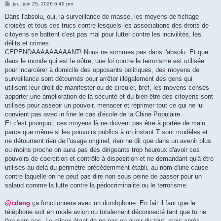
M
jeu. juin 25, 2026 6:49 pm
e
s
Dans l'absolu, oui, la surveillance de masse, les moyens de fichage
s
croisés et tous ces trucs contre lesquels les associations des droits de
a
g
citoyens se battent c'est pas mal pour lutter contre les incivilités, les
e
délits et crimes.
CEPENDAAAAAAAAANT! Nous ne sommes pas dans l'absolu. Et que
dans le monde qui est le nôtre, une loi contre le terrorisme est utilisée
pour incarcérer à domicile des opposants politiques, des moyens de
surveillance sont détournés pour arrêter illégalement des gens qui
utilisent leur droit de manifester ou de circuler, bref, les moyens censés
apporter une amélioration de la sécurité et du bien être des citoyens sont
utilisés pour asseoir un pouvoir, menacer et réprimer tout ce qui ne lui
convient pas avec in fine le cas d'école de la Chine Populaire.
Et c'est pourquoi, ces moyens là ne doivent pas être à portée de main,
parce que même si les pouvoirs publics à un instant T sont modèles et
ne détournent rien de l'usage originel, rien ne dit que dans un avenir plus
ou moins proche on aura pas des dirigeants trop heureux d'avoir ces
pouvoirs de coercition et contrôle à disposition et ne demandant qu'à être
utilisés au delà du périmètre précédemment établi, au nom d'une cause
contre laquelle on ne peut pas dire non sous peine de passer pour un
salaud comme la lutte contre la pédocriminalité ou le terrorisme.
@cdang
ça fonctionnera avec un dumbphone. En fait il faut que le
téléphone soit en mode avion ou totalement déconnecté tant que tu ne
t'en sers pas. Le mieux étant de ne pas en avoir du tout, mais après