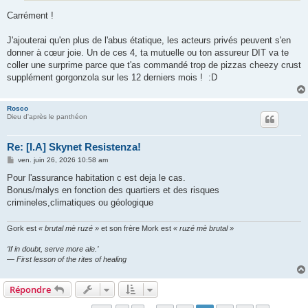
Carrément !
J'ajouterai qu'en plus de l'abus étatique, les acteurs privés peuvent s'en
donner à cœur joie. Un de ces 4, ta mutuelle ou ton assureur DIT va te
coller une surprime parce que t'as commandé trop de pizzas cheezy crust
supplément gorgonzola sur les 12 derniers mois ! :D
Rosco
Dieu d'après le panthéon
Re: [I.A] Skynet Resistenza!
M
ven. juin 26, 2026 10:58 am
e
s
Pour l'assurance habitation c est deja le cas.
s
Bonus/malys en fonction des quartiers et des risques
a
g
crimineles,climatiques ou géologique
e
Gork est
« brutal mè ruzé »
et son frère Mork est
« ruzé mè brutal »
‘If in doubt, serve more ale.’
— First lesson of the rites of healing
Répondre