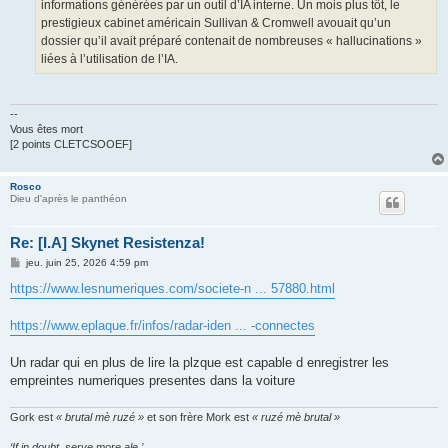
informations générées par un outil d’IA interne. Un mois plus tôt, le
prestigieux cabinet américain Sullivan & Cromwell avouait qu’un
dossier qu’il avait préparé contenait de nombreuses « hallucinations »
liées à l’utilisation de l’IA.
--
Vous êtes mort
[2 points CLETCSOOEF]
Rosco
Dieu d'après le panthéon
Re: [I.A] Skynet Resistenza!
M
jeu. juin 25, 2026 4:59 pm
e
s
https://www.lesnumeriques.com/societe-n ... 57880.html
s
a
g
https://www.eplaque.fr/infos/radar-iden ... -connectes
e
Un radar qui en plus de lire la plzque est capable d enregistrer les
empreintes numeriques presentes dans la voiture
Gork est
« brutal mè ruzé »
et son frère Mork est
« ruzé mè brutal »
‘If in doubt, serve more ale.’