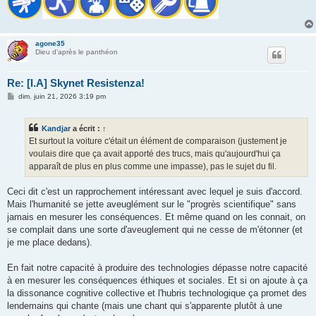
agone35
Dieu d'après le panthéon
Re: [I.A] Skynet Resistenza!
M
dim. juin 21, 2026 3:19 pm
e
s
s
Kandjar
a écrit :
↑
a
g
Et surtout la voiture c'était un élément de comparaison (justement je
e
voulais dire que ça avait apporté des trucs, mais qu'aujourd'hui ça
apparaît de plus en plus comme une impasse), pas le sujet du fil.
Ceci dit c'est un rapprochement intéressant avec lequel je suis d'accord.
Mais l'humanité se jette aveuglément sur le "progrès scientifique" sans
jamais en mesurer les conséquences. Et même quand on les connait, on
se complait dans une sorte d'aveuglement qui ne cesse de m'étonner (et
je me place dedans).
En fait notre capacité à produire des technologies dépasse notre capacité
à en mesurer les conséquences éthiques et sociales. Et si on ajoute à ça
la dissonance cognitive collective et l'hubris technologique ça promet des
lendemains qui chante (mais une chant qui s'apparente plutôt à une