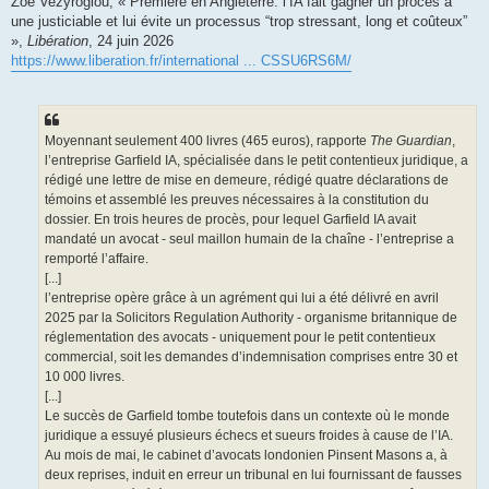
Zoé Vezyroglou, « Première en Angleterre: l’IA fait gagner un procès à
s
une justiciable et lui évite un processus “trop stressant, long et coûteux”
a
g
»,
Libération
, 24 juin 2026
e
https://www.liberation.fr/international ... CSSU6RS6M/
Moyennant seulement 400 livres (465 euros), rapporte
The Guardian
,
l’entreprise Garfield IA, spécialisée dans le petit contentieux juridique, a
rédigé une lettre de mise en demeure, rédigé quatre déclarations de
témoins et assemblé les preuves nécessaires à la constitution du
dossier. En trois heures de procès, pour lequel Garfield IA avait
mandaté un avocat - seul maillon humain de la chaîne - l’entreprise a
remporté l’affaire.
[...]
l’entreprise opère grâce à un agrément qui lui a été délivré en avril
2025 par la Solicitors Regulation Authority - organisme britannique de
réglementation des avocats - uniquement pour le petit contentieux
commercial, soit les demandes d’indemnisation comprises entre 30 et
10 000 livres.
[...]
Le succès de Garfield tombe toutefois dans un contexte où le monde
juridique a essuyé plusieurs échecs et sueurs froides à cause de l’IA.
Au mois de mai, le cabinet d’avocats londonien Pinsent Masons a, à
deux reprises, induit en erreur un tribunal en lui fournissant de fausses