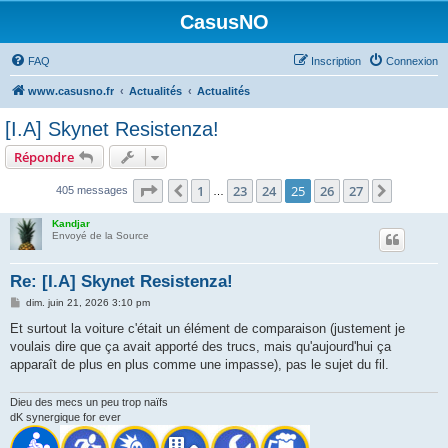
CasusNO
FAQ
Inscription
Connexion
www.casusno.fr
Actualités
Actualités
[I.A] Skynet Resistenza!
Répondre
Page
25
sur
27
1
23
24
25
26
27
Précédent
Suivant
405 messages
…
Kandjar
Envoyé de la Source
Re: [I.A] Skynet Resistenza!
M
dim. juin 21, 2026 3:10 pm
e
s
Et surtout la voiture c'était un élément de comparaison (justement je
s
voulais dire que ça avait apporté des trucs, mais qu'aujourd'hui ça
a
g
apparaît de plus en plus comme une impasse), pas le sujet du fil.
e
Dieu des mecs un peu trop naïfs
dK synergique for ever