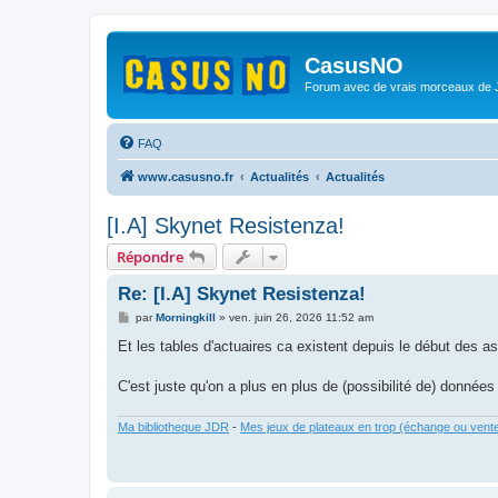
CasusNO
Forum avec de vrais morceaux de
FAQ
www.casusno.fr
Actualités
Actualités
[I.A] Skynet Resistenza!
Répondre
Re: [I.A] Skynet Resistenza!
M
par
Morningkill
»
ven. juin 26, 2026 11:52 am
e
s
Et les tables d'actuaires ca existent depuis le début des a
s
a
g
C'est juste qu'on a plus en plus de (possibilité de) données 
e
Ma bibliotheque JDR
-
Mes jeux de plateaux en trop (échange ou vent