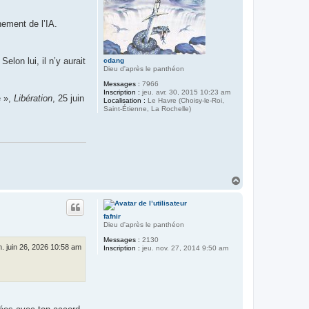
nement de l’IA.
lon lui, il n’y aurait
cdang
Dieu d'après le panthéon
Messages :
7966
Inscription :
jeu. avr. 30, 2015 10:23 am
e »,
Libération
, 25 juin
Localisation :
Le Havre (Choisy-le-Roi,
Saint-Étienne, La Rochelle)
H
a
u
t
fafnir
Dieu d'après le panthéon
Messages :
2130
. juin 26, 2026 10:58 am
Inscription :
jeu. nov. 27, 2014 9:50 am