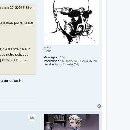
un. juin 29, 2026 5:32 pm
e à mon poste, je fais
Isatis
, c'est entraîné sur
Prêtre
vec notre politique
Messages :
384
qu'iels crament. »
Inscription :
dim. mars 14, 2021 4:37 pm
Localisation :
Josselin (56)
 pour qu'on te
H
a
u
t