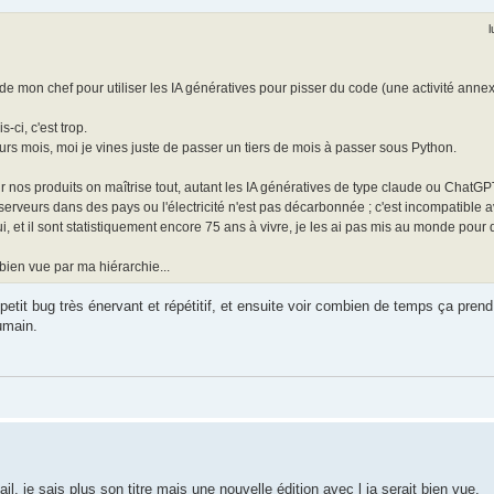
l
de mon chef pour utiliser les IA génératives pour pisser du code (une activité annex
ci, c'est trop.
eurs mois, moi je vines juste de passer un tiers de mois à passer sous Python.
ur nos produits on maîtrise tout, autant les IA génératives de type claude ou ChatGPT
rveurs dans des pays ou l'électricité n'est pas décarbonnée ; c'est incompatible a
, et il sont statistiquement encore 75 ans à vivre, je les ai pas mis au monde pour 
 bien vue par ma hiérarchie...
etit bug très énervant et répétitif, et ensuite voir combien de temps ça prend
umain.
il, je sais plus son titre mais une nouvelle édition avec l ia serait bien vue.