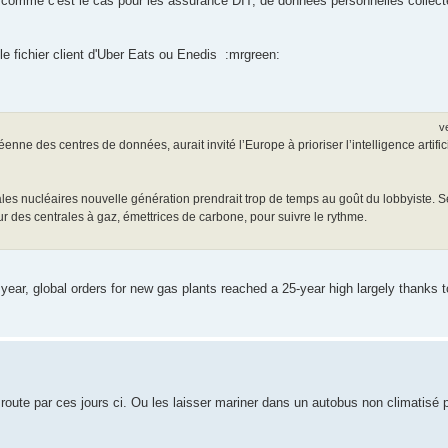
 ni, comme c'est le cas pour les assurance DIT, de données personnelles collec
e fichier client d'Uber Eats ou Enedis :mrgreen:
v
e des centres de données, aurait invité l’Europe à prioriser l’intelligence artificie
s nucléaires nouvelle génération prendrait trop de temps au goût du lobbyiste. Selo
r des centrales à gaz, émettrices de carbone, pour suivre le rythme.
Last year, global orders for new gas plants reached a 25-year high largely thanks
ne route par ces jours ci. Ou les laisser mariner dans un autobus non climatisé