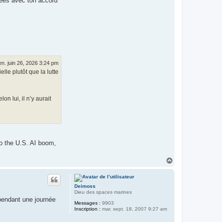
tées avec ton accord
en. juin 26, 2026 3:24 pm
lle plutôt que la lutte
n lui, il n’y aurait
 to the U.S. AI boom,
H
a
u
t
Deimoss
Dieu des spaces marines
 pendant une journée
Messages :
9903
Inscription :
mar. sept. 18, 2007 9:27 am