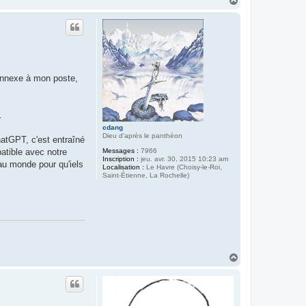
a
u
t
 annexe à mon poste,
.
cdang
Dieu d'après le panthéon
hatGPT, c'est entraîné
Messages :
7966
atible avec notre
Inscription :
jeu. avr. 30, 2015 10:23 am
 au monde pour qu'iels
Localisation :
Le Havre (Choisy-le-Roi,
Saint-Étienne, La Rochelle)
H
a
u
t