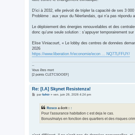
a
g
e
D’ici à 2032, elle prévoit de tripler la capacité de ses 3 0
Problème : aux yeux du Néerlandais, qui n’a pas répondu aux
Le déploiement des énergies renouvelables et des centrales 
donc qu’une seule solution : s’appuyer temporairement sur 
Elise Viniacourt, « Le lobby des centres de données demande
2026
https://www.liberation.fr/economie/econ ... NQ77LFFUY/
--
Vous êtes mort
[2 points CLETCSOOEF]
Re: [I.A] Skynet Resistenza!
M
par
fafnir
»
ven. juin 26, 2026 4:24 pm
e
s
s
Rosco
a écrit :
↑
a
g
Pour l'assurance habitation c est deja le cas.
e
Bonus/malys en fonction des quartiers et des risques cri