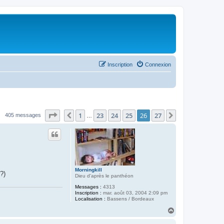
Inscription
Connexion
Page
26
sur
27
1
23
24
25
26
27
Précédent
Suivant
405 messages
…
Morningkill
?)
Dieu d'après le panthéon
Messages :
4313
Inscription :
mar. août 03, 2004 2:09 pm
Localisation :
Bassens / Bordeaux
H
a
u