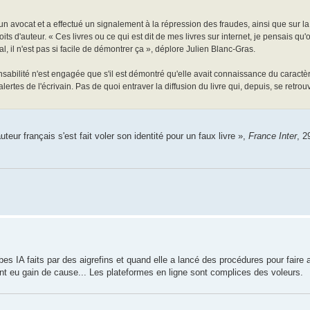
 un avocat et a effectué un signalement à la répression des fraudes, ainsi que sur l
s d'auteur. « Ces livres ou ce qui est dit de mes livres sur internet, je pensais qu'
l, il n'est pas si facile de démontrer ça », déplore Julien Blanc-Gras.
sabilité n'est engagée que s'il est démontré qu'elle avait connaissance du caractère 
alertes de l'écrivain. Pas de quoi entraver la diffusion du livre qui, depuis, se retrou
uteur français s'est fait voler son identité pour un faux livre »,
France Inter
, 2
es IA faits par des aigrefins et quand elle a lancé des procédures pour faire a
ont eu gain de cause... Les plateformes en ligne sont complices des voleurs.