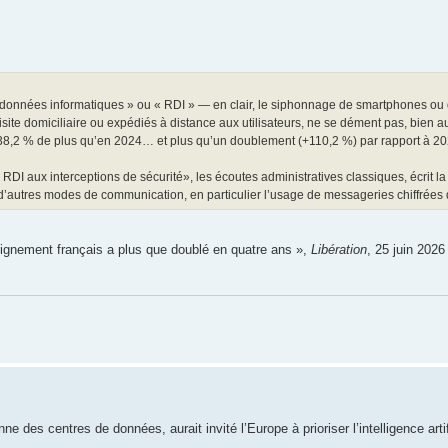
e données informatiques » ou « RDI » — en clair, le siphonnage de smartphones ou 
visite domiciliaire ou expédiés à distance aux utilisateurs, ne se dément pas, bien au
t 38,2 % de plus qu’en 2024… et plus qu’un doublement (+110,2 %) par rapport à 20
u RDI aux interceptions de sécurité», les écoutes administratives classiques, écrit 
t d’autres modes de communication, en particulier l’usage de messageries chiffrées 
eignement français a plus que doublé en quatre ans »,
Libération
, 25 juin 2026
des centres de données, aurait invité l’Europe à prioriser l’intelligence artifi