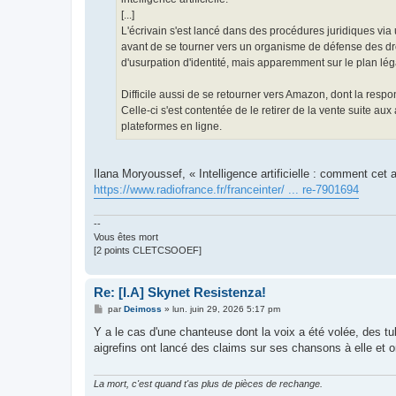
[...]
L'écrivain s'est lancé dans des procédures juridiques via
avant de se tourner vers un organisme de défense des droit
d'usurpation d'identité, mais apparemment sur le plan léga
Difficile aussi de se retourner vers Amazon, dont la respon
Celle-ci s'est contentée de le retirer de la vente suite aux 
plateformes en ligne.
Ilana Moryoussef, « Intelligence artificielle : comment cet a
https://www.radiofrance.fr/franceinter/ ... re-7901694
--
Vous êtes mort
[2 points CLETCSOOEF]
Re: [I.A] Skynet Resistenza!
M
par
Deimoss
»
lun. juin 29, 2026 5:17 pm
e
s
Y a le cas d'une chanteuse dont la voix a été volée, des tub
s
aigrefins ont lancé des claims sur ses chansons à elle et 
a
g
e
La mort, c'est quand t'as plus de pièces de rechange.