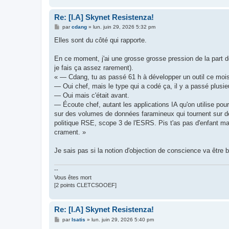
Re: [I.A] Skynet Resistenza!
M
par
cdang
»
lun. juin 29, 2026 5:32 pm
e
s
Elles sont du côté qui rapporte.
s
a
g
En ce moment, j'ai une grosse grosse pression de la part d
e
je fais ça assez rarement).
« — Cdang, tu as passé 61 h à développer un outil ce mois-c
— Oui chef, mais le type qui a codé ça, il y a passé plusi
— Oui mais c'était avant.
— Écoute chef, autant les applications IA qu'on utilise pou
sur des volumes de données faramineux qui tournent sur de 
politique RSE, scope 3 de l'ESRS. Pis t'as pas d'enfant mai
crament. »
Je sais pas si la notion d'objection de conscience va être b
--
Vous êtes mort
[2 points CLETCSOOEF]
Re: [I.A] Skynet Resistenza!
M
par
Isatis
»
lun. juin 29, 2026 5:40 pm
e