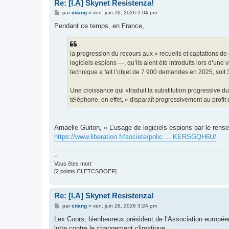
Re: [I.A] Skynet Resistenza!
M
par
cdang
»
ven. juin 26, 2026 2:04 pm
e
s
Pendant ce temps, en France,
s
a
g
e
la progression du recours aux « recueils et captations d
logiciels espions —, qu’ils aient été introduits lors d’une 
technique a fait l’objet de 7 900 demandes en 2025, soi
Une croissance qui «traduit la substitution progressive d
téléphone, en effet, « disparaît progressivement au profi
Amaelle Guiton, « L’usage de logiciels espions par le rens
https://www.liberation.fr/societe/polic ... KERSGQH6U/
--
Vous êtes mort
[2 points CLETCSOOEF]
Re: [I.A] Skynet Resistenza!
M
par
cdang
»
ven. juin 26, 2026 3:24 pm
e
s
Lex Coors, bienheureux président de l’Association européenne 
s
lutte contre le changement climatique.