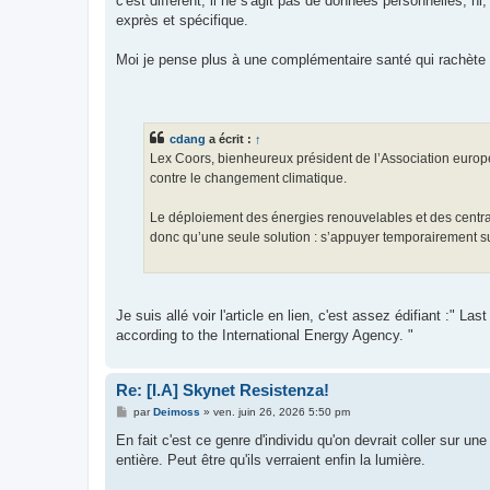
c'est différent, il ne s'agit pas de données personnelles,
exprès et spécifique.
Moi je pense plus à une complémentaire santé qui rachète l
cdang
a écrit :
↑
Lex Coors, bienheureux président de l’Association européenn
contre le changement climatique.
Le déploiement des énergies renouvelables et des centrale
donc qu’une seule solution : s’appuyer temporairement su
Je suis allé voir l'article en lien, c'est assez édifiant :" 
according to the International Energy Agency. "
Re: [I.A] Skynet Resistenza!
M
par
Deimoss
»
ven. juin 26, 2026 5:50 pm
e
s
En fait c'est ce genre d'individu qu'on devrait coller sur u
s
entière. Peut être qu'ils verraient enfin la lumière.
a
g
e