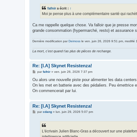
fafnir
a écrit :
↑
Moi je pense plus à une complémentaire santé qui rachète
Ca me rappelle quelque chose. Va falloir que je presse mon c
grande consommation (hypermarché, resto) et assurance s
Dernière modification par
Deimoss
le ven. juin 26, 2026 9:51 pm, modifié 1
La mort, c'est quand t'as plus de pièces de rechange.
Re: [I.A] Skynet Resistenza!
M
par
fafnir
»
ven. juin 26, 2026 7:37 pm
e
s
Ou alors une nouvelle piste pour alimenter les data centers
s
On les met en batterie avec des pédaliers. Peu émettrice 
a
g
On commencerait par lui.
e
Re: [I.A] Skynet Resistenza!
M
par
cdang
»
lun. juin 29, 2026 5:07 pm
e
s
s
a
g
L'écrivain Julien Blanc-Gras a découvert sur une plateform
e
intelligence artificielle.