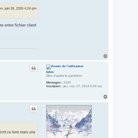
en. juin 26, 2026 4:24 pm
 entre fichier client
H
a
u
t
fafnir
Dieu d'après le panthéon
Messages :
2130
Inscription :
jeu. nov. 27, 2014 9:50 am
H
a
u
t
crit ce livre mais une