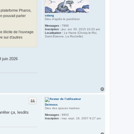
a plateforme Pharos,
on pouvait parler
cdang
Dieu d'après le panthéon
Messages :
7966
Inscription :
jeu. avr. 30, 2015 10:23 am
illicite de l'ouvrage.
Localisation :
Le Havre (Choisy-le-Roi,
Saint-Étienne, La Rochelle)
ve sur d'autres
9 juin 2026
H
a
u
t
Deimoss
Dieu des spaces marines
rrêter ça, lesdits
Messages :
9903
Inscription :
mar. sept. 18, 2007 9:27 am
H