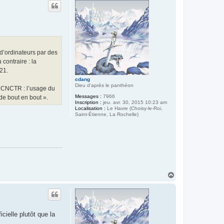
t
d’ordinateurs par des
 contraire : la
21.
cdang
Dieu d'après le panthéon
la CNCTR : l’usage du
Messages :
7966
de bout en bout ».
Inscription :
jeu. avr. 30, 2015 10:23 am
Localisation :
Le Havre (Choisy-le-Roi,
Saint-Étienne, La Rochelle)
H
a
u
t
cielle plutôt que la