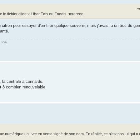
v
 le fichier client d'Uber Eats ou Enedis :mrgreen:
itron pour essayer d'en tirer quelque souvenir, mais j'avais lu un truc du genre
anté.
 fois.
, la centrale à connards.
et ô combien renouvelable.
e numérique un livre en vente signé de son nom. En réalité, ce n'est pas lui qui a é