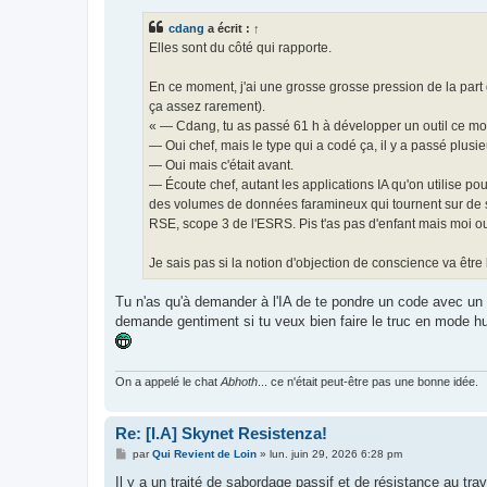
s
s
cdang
a écrit :
↑
a
g
Elles sont du côté qui rapporte.
e
En ce moment, j'ai une grosse grosse pression de la part 
ça assez rarement).
« — Cdang, tu as passé 61 h à développer un outil ce mois-
— Oui chef, mais le type qui a codé ça, il y a passé plusi
— Oui mais c'était avant.
— Écoute chef, autant les applications IA qu'on utilise po
des volumes de données faramineux qui tournent sur de se
RSE, scope 3 de l'ESRS. Pis t'as pas d'enfant mais moi oui
Je sais pas si la notion d'objection de conscience va être
Tu n'as qu'à demander à l'IA de te pondre un code avec un p
demande gentiment si tu veux bien faire le truc en mode h
On a appelé le chat
Abhoth
... ce n'était peut-être pas une bonne idée.
Re: [I.A] Skynet Resistenza!
M
par
Qui Revient de Loin
»
lun. juin 29, 2026 6:28 pm
e
s
Il y a un traité de sabordage passif et de résistance au trava