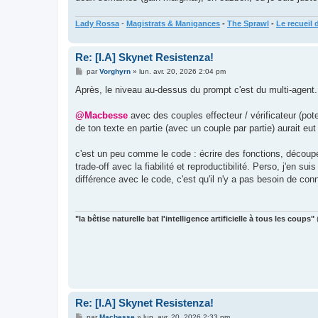
Lady Rossa
-
Magistrats & Manigances
-
The Sprawl
-
Le recueil 
Re: [I.A] Skynet Resistenza!
M
par
Vorghyrn
»
lun. avr. 20, 2026 2:04 pm
e
s
Après, le niveau au-dessus du prompt c'est du multi-agen
s
a
g
@Macbesse
avec des couples effecteur / vérificateur (pote
e
de ton texte en partie (avec un couple par partie) aurait eut
c'est un peu comme le code : écrire des fonctions, découper
trade-off avec la fiabilité et reproductibilité. Perso, j'en s
différence avec le code, c'est qu'il n'y a pas besoin de co
"la bêtise naturelle bat l'intelligence artificielle à tous les coups"
Re: [I.A] Skynet Resistenza!
M
par
Macbesse
»
lun. avr. 20, 2026 2:33 pm