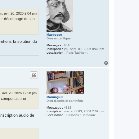
e
r
V
o
un. avr. 20, 2026 2:04 pm
r
s) + découpage de ton
g
h
y
r
n
Macbesse
Dieu en cyrillique
etiens la solution du
Messages :
6516
Inscription :
jeu. sept. 07, 2006 8:48 pm
Localisation :
Paris-Tachkent
H
a
u
t
n. avr. 20, 2026 12:58 pm
Morningkill
e comportait une
Dieu d'après le panthéon
Messages :
4312
Inscription :
mar. août 03, 2004 2:09 pm
anscription audio de
Localisation :
Bassens / Bordeaux