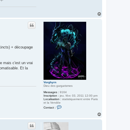
H
a
u
t
stincts) + découpage
e mais c'est un vrai
tomatisable. Et la
Vorghyrn
Dieu des gargarismes
Messages :
9164
Inscription :
jeu. févr. 03, 2011 12:00 pm
Localisation :
statistiquement entre Paris
et la Vendée
C
Contact :
o
n
H
t
a
a
u
c
t
t