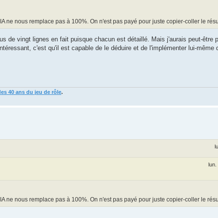
. L'IA ne nous remplace pas à 100%. On n'est pas payé pour juste copier-coller le résul
us de vingt lignes en fait puisque chacun est détaillé. Mais j'aurais peut-être p
 intéressant, c'est qu'il est capable de le déduire et de l'implémenter lui-même 
des 40 ans du jeu de rôle
.
l
lun.
. L'IA ne nous remplace pas à 100%. On n'est pas payé pour juste copier-coller le résul