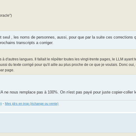
oracle")
tout seul , les noms de personnes, aussi, pour que par la suite ces corrections qu
ochains transcripts a corriger.
 d'autres langues. Il fallait le répéter toutes les vingt-trente pages, le LLM ayant 
ussi du texte corrigé pour qu'il aille au plus proche de ce que je voulais. Donc oui, c
 par page.
 L'IA ne nous remplace pas à 100%. On n'est pas payé pour juste copier-coller le
e)
-
Mes jdrs en trop (échange ou vente)