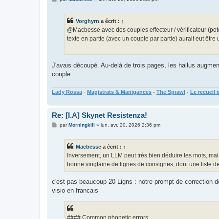
e
s
s
Vorghyrn
a écrit :
↑
a
g
@Macbesse avec des couples effecteur / vérificateur (poten
e
texte en partie (avec un couple par partie) aurait eut être
J'avais découpé. Au-delà de trois pages, les hallus augmenta
couple.
Lady Rossa
-
Magistrats & Manigances
-
The Sprawl
-
Le recueil 
Re: [I.A] Skynet Resistenza!
M
par
Morningkill
»
lun. avr. 20, 2026 2:36 pm
e
s
s
Macbesse
a écrit :
↑
a
g
Inversement, un LLM peut très bien déduire les mots, mais 
e
bonne vingtaine de lignes de consignes, dont une liste de
c'est pas beaucoup 20 Ligns : notre prompt de correction des
visio en francais
#### Common phonetic errors