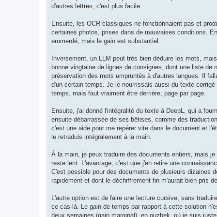
d'autres lettres, c'est plus facile.
Ensuite, les OCR classiques ne fonctionnaient pas et prod
certaines photos, prises dans de mauvaises conditions. En 
emmerdé, mais le gain est substantiel.
Inversement, un LLM peut très bien déduire les mots, mais i
bonne vingtaine de lignes de consignes, dont une liste de n
préservation des mots empruntés à d'autres langues. Il falla
d'un certain temps. Je le nourrissais aussi du texte corrigé 
temps, mais faut vraiment être derrière, page par page.
Ensuite, j'ai donné l'intégralité du texte à DeepL, qui a fou
ensuite débarrassée de ses bêtises, comme des traduction
c'est une aide pour me repérer vite dans le document et l'é
le retraduis intégralement à la main.
À la main, je peux traduire des documents entiers, mais je t
reste lent. L'avantage, c'est que j'en retire une connaissa
C'est possible pour des documents de plusieurs dizaines 
rapidement et dont le déchiffrement fin m'aurait bien pris 
L'autre option est de faire une lecture cursive, sans tradui
ce cas-là. Le gain de temps par rapport à cette solution n'e
deux semaines (gain marginal), en ouzbek, où je suis juste