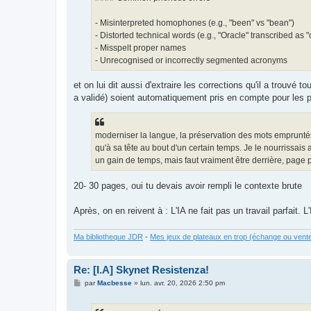
- Misinterpreted homophones (e.g., "been" vs "bean")
- Distorted technical words (e.g., "Oracle" transcribed as "
- Misspelt proper names
- Unrecognised or incorrectly segmented acronyms
et on lui dit aussi d'extraire les corrections qu'il a trouvé 
a validé) soient automatiquement pris en compte pour les pr
moderniser la langue, la préservation des mots empruntés à
qu'à sa tête au bout d'un certain temps. Je le nourrissais a
un gain de temps, mais faut vraiment être derrière, page
20- 30 pages, oui tu devais avoir rempli le contexte brute
Après, on en reivent à : L'IA ne fait pas un travail parfait.
Ma bibliotheque JDR
-
Mes jeux de plateaux en trop (échange ou vent
Re: [I.A] Skynet Resistenza!
M
par
Macbesse
»
lun. avr. 20, 2026 2:50 pm
e
s
s