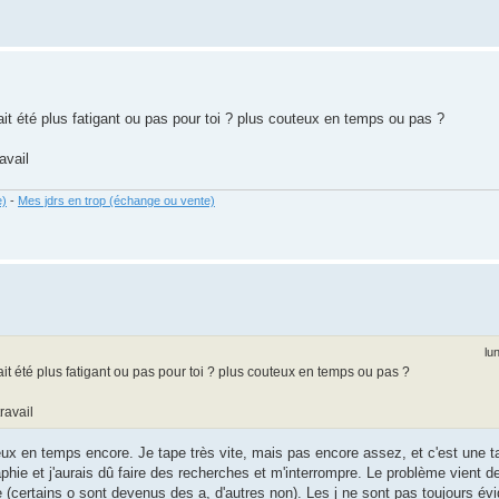
urait été plus fatigant ou pas pour toi ? plus couteux en temps ou pas ?
avail
e)
-
Mes jdrs en trop (échange ou vente)
lu
aurait été plus fatigant ou pas pour toi ? plus couteux en temps ou pas ?
ravail
ûteux en temps encore. Je tape très vite, mais pas encore assez, et c'est une t
phie et j'aurais dû faire des recherches et m'interrompre. Le problème vient de
e (certains o sont devenus des a, d'autres non). Les j ne sont pas toujours év