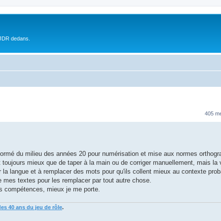
 JDR dedans.
405 m
n normé du milieu des années 20 pour numérisation et mise aux normes orthogr
 toujours mieux que de taper à la main ou de corriger manuellement, mais la v
 la langue et à remplacer des mots pour qu'ils collent mieux au contexte prob
mes textes pour les remplacer par tout autre chose.
mes compétences, mieux je me porte.
des 40 ans du jeu de rôle
.