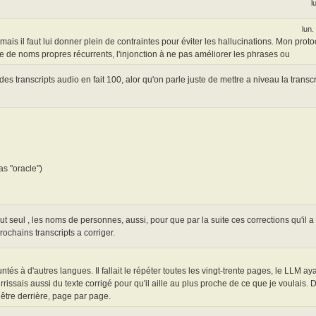
l
lun.
ais il faut lui donner plein de contraintes pour éviter les hallucinations. Mon prot
e de noms propres récurrents, l'injonction à ne pas améliorer les phrases ou
s transcripts audio en fait 100, alor qu'on parle juste de mettre a niveau la transcr
as "oracle")
 tout seul , les noms de personnes, aussi, pour que par la suite ces corrections qu'il a
ochains transcripts a corriger.
és à d'autres langues. Il fallait le répéter toutes les vingt-trente pages, le LLM a
rrissais aussi du texte corrigé pour qu'il aille au plus proche de ce que je voulais. D
 être derrière, page par page.