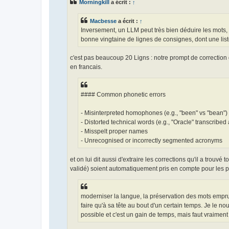
Morningkill
a écrit :
↑
a
g
e
Macbesse
a écrit :
↑
Inversement, un LLM peut très bien déduire les mots, m
bonne vingtaine de lignes de consignes, dont une list
c'est pas beaucoup 20 Ligns : notre prompt de correction de
en francais.
#### Common phonetic errors
- Misinterpreted homophones (e.g., "been" vs "bean")
- Distorted technical words (e.g., "Oracle" transcribed 
- Misspelt proper names
- Unrecognised or incorrectly segmented acronyms
et on lui dit aussi d'extraire les corrections qu'il a trouvé
validé) soient automatiquement pris en compte pour les pr
moderniser la langue, la préservation des mots emprunt
faire qu'à sa tête au bout d'un certain temps. Je le nou
possible et c'est un gain de temps, mais faut vraiment