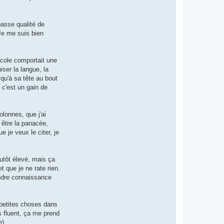
basse qualité de
Je me suis bien
ocole comportait une
ser la langue, la
 qu'à sa tête au bout
t c'est un gain de
olonnes, que j'ai
être la panacée,
 je veux le citer, je
lutôt élevé, mais ça
 que je ne rate rien.
ndre connaissance
s petites choses dans
is fluent, ça me prend
e).