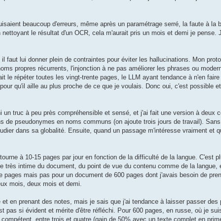
uisaient beaucoup d'erreurs, même après un paramétrage serré, la faute à la 
nettoyant le résultat d'un OCR, cela m'aurait pris un mois et demi je pense. 
l faut lui donner plein de contraintes pour éviter les hallucinations. Mon prot
oms propres récurrents, l'injonction à ne pas améliorer les phrases ou moderni
it le répéter toutes les vingt-trente pages, le LLM ayant tendance à n'en faire
pour qu'il aille au plus proche de ce que je voulais. Donc oui, c'est possible e
rni un truc à peu près compréhensible et sensé, et j'ai fait une version à deux c
s de pseudonymes en noms communs (on ajoute trois jours de travail). Sans 
tudier dans sa globalité. Ensuite, quand un passage m'intéresse vraiment et que
ourne à 10-15 pages par jour en fonction de la difficulté de la langue. C'est p
nce très intime du document, du point de vue du contenu comme de la langue, et
de pages mais pas pour un document de 600 pages dont j'avais besoin de pre
deux mois, deux mois et demi.
re et en prenant des notes, mais je sais que j'ai tendance à laisser passer de
st pas si évident et mérite d'être réfléchi. Pour 600 pages, en russe, où je su
 compétent, entre trois et quatre (gain de 50% avec un texte complet en prim