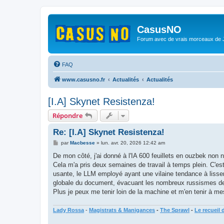
CasusNO
Forum avec de vrais morceaux de
FAQ
www.casusno.fr
Actualités
Actualités
[I.A] Skynet Resistenza!
Répondre
Re: [I.A] Skynet Resistenza!
M
par
Macbesse
»
lun. avr. 20, 2026 12:42 am
e
s
De mon côté, j'ai donné à l'IA 600 feuillets en ouzbek no
s
Cela m'a pris deux semaines de travail à temps plein. C'est
a
g
usante, le LLM employé ayant une vilaine tendance à lisser
e
globale du document, évacuant les nombreux russismes de 
Plus je peux me tenir loin de la machine et m'en tenir à 
Lady Rossa
-
Magistrats & Manigances
-
The Sprawl
-
Le recueil 