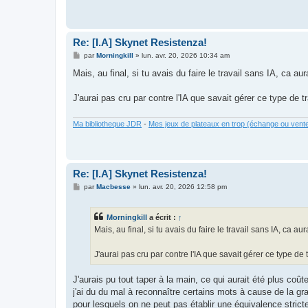
Re: [I.A] Skynet Resistenza!
M
par
Morningkill
»
lun. avr. 20, 2026 10:34 am
e
s
Mais, au final, si tu avais du faire le travail sans IA, ca a
s
a
g
J'aurai pas cru par contre l'IA que savait gérer ce type de tr
e
Ma bibliotheque JDR
-
Mes jeux de plateaux en trop (échange ou vent
Re: [I.A] Skynet Resistenza!
M
par
Macbesse
»
lun. avr. 20, 2026 12:58 pm
e
s
s
Morningkill
a écrit :
↑
a
g
Mais, au final, si tu avais du faire le travail sans IA, ca 
e
J'aurai pas cru par contre l'IA que savait gérer ce type de t
J'aurais pu tout taper à la main, ce qui aurait été plus co
j'ai du du mal à reconnaître certains mots à cause de la gra
pour lesquels on ne peut pas établir une équivalence strict