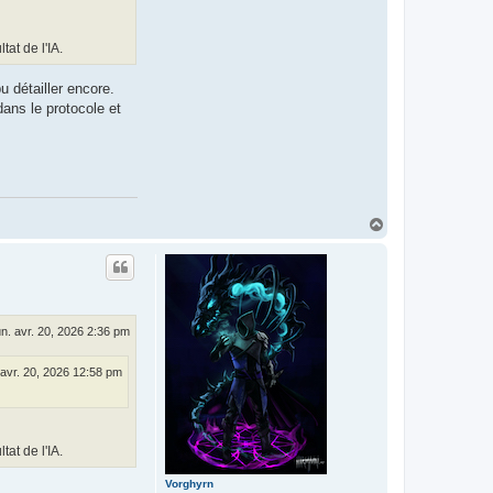
tat de l'IA.
u détailler encore.
dans le protocole et
H
a
u
t
un. avr. 20, 2026 2:36 pm
 avr. 20, 2026 12:58 pm
tat de l'IA.
Vorghyrn