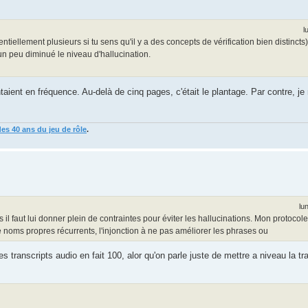
l
tiellement plusieurs si tu sens qu'il y a des concepts de vérification bien distinct
 un peu diminué le niveau d'hallucination.
ient en fréquence. Au-delà de cinq pages, c'était le plantage. Par contre, je r
des 40 ans du jeu de rôle
.
lu
il faut lui donner plein de contraintes pour éviter les hallucinations. Mon protocol
 noms propres récurrents, l'injonction à ne pas améliorer les phrases ou
 transcripts audio en fait 100, alor qu'on parle juste de mettre a niveau la tr