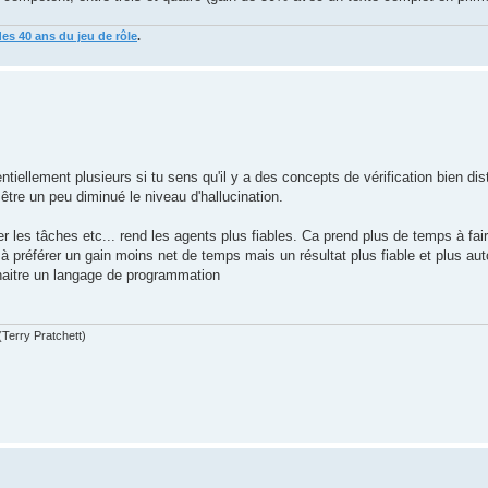
des 40 ans du jeu de rôle
.
t.
ntiellement plusieurs si tu sens qu'il y a des concepts de vérification bien di
 être un peu diminué le niveau d'hallucination.
 les tâches etc... rend les agents plus fiables. Ca prend plus de temps à fair
uis à préférer un gain moins net de temps mais un résultat plus fiable et plus au
nnaitre un langage de programmation
(Terry Pratchett)