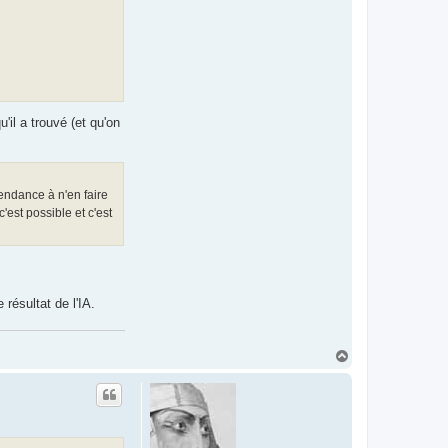
'il a trouvé (et qu'on
tendance à n'en faire
'est possible et c'est
 résultat de l'IA.
H
a
u
t