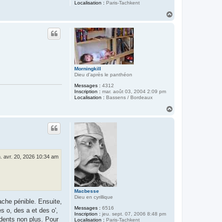
Localisation :
Paris-Tachkent
H
a
u
t
Morningkill
Dieu d'après le panthéon
Messages :
4312
Inscription :
mar. août 03, 2004 2:09 pm
Localisation :
Bassens / Bordeaux
H
a
u
t
n. avr. 20, 2026 10:34 am
Macbesse
Dieu en cyrillique
ache pénible. Ensuite,
Messages :
6516
s o, des a et des o',
Inscription :
jeu. sept. 07, 2006 8:48 pm
idents non plus. Pour
Localisation :
Paris-Tachkent