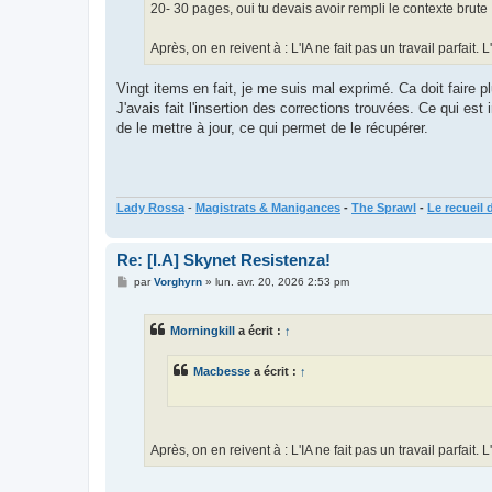
20- 30 pages, oui tu devais avoir rempli le contexte brute
Après, on en reivent à : L'IA ne fait pas un travail parfait
Vingt items en fait, je me suis mal exprimé. Ca doit faire pl
J'avais fait l'insertion des corrections trouvées. Ce qui est
de le mettre à jour, ce qui permet de le récupérer.
Lady Rossa
-
Magistrats & Manigances
-
The Sprawl
-
Le recueil 
Re: [I.A] Skynet Resistenza!
M
par
Vorghyrn
»
lun. avr. 20, 2026 2:53 pm
e
s
s
Morningkill
a écrit :
↑
a
g
e
Macbesse
a écrit :
↑
Après, on en reivent à : L'IA ne fait pas un travail parfait