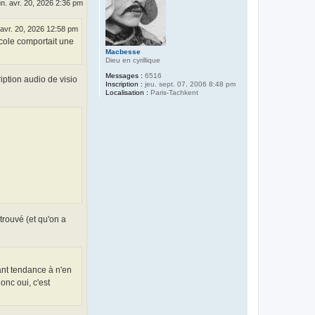
un. avr. 20, 2026 2:36 pm
 avr. 20, 2026 12:58 pm
ocole comportait une
Macbesse
Dieu en cyrillique
Messages :
6516
iption audio de visio
Inscription :
jeu. sept. 07, 2006 8:48 pm
Localisation :
Paris-Tachkent
 trouvé (et qu'on a
yant tendance à n'en
onc oui, c'est