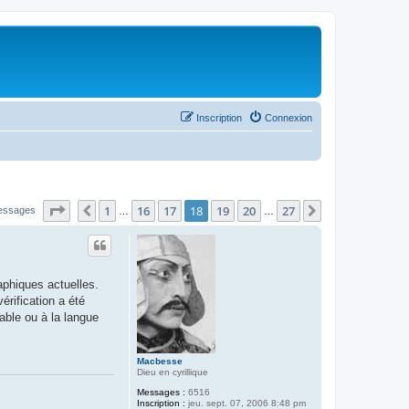
Inscription
Connexion
Page
18
sur
27
1
16
17
18
19
20
27
Précédent
Suivant
essages
…
…
aphiques actuelles.
érification a été
able ou à la langue
Macbesse
Dieu en cyrillique
Messages :
6516
Inscription :
jeu. sept. 07, 2006 8:48 pm