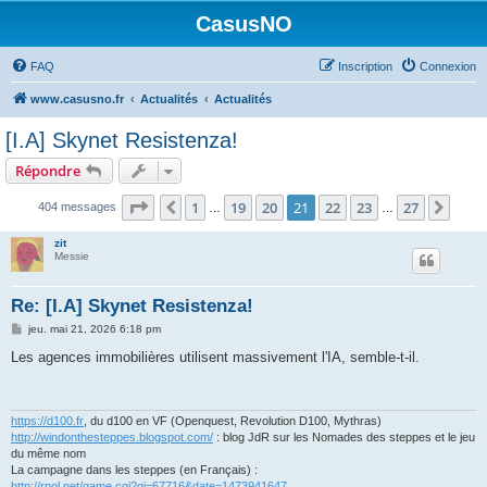
CasusNO
FAQ
Inscription
Connexion
www.casusno.fr
Actualités
Actualités
[I.A] Skynet Resistenza!
Répondre
Page
21
sur
27
1
19
20
21
22
23
27
Précédent
Suiv
404 messages
…
…
zit
Messie
Re: [I.A] Skynet Resistenza!
M
jeu. mai 21, 2026 6:18 pm
e
s
Les agences immobilières utilisent massivement l'IA, semble-t-il.
s
a
g
e
https://d100.fr
, du d100 en VF (Openquest, Revolution D100, Mythras)
http://windonthesteppes.blogspot.com/
: blog JdR sur les Nomades des steppes et le jeu
du même nom
La campagne dans les steppes (en Français) :
http://rpol.net/game.cgi?gi=67716&date=1473941647