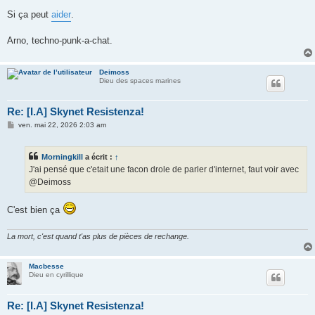
Si ça peut
aider
.
Arno, techno-punk-a-chat.
Deimoss
Dieu des spaces marines
Re: [I.A] Skynet Resistenza!
M
ven. mai 22, 2026 2:03 am
e
s
s
Morningkill
a écrit :
↑
a
g
J'ai pensé que c'etait une facon drole de parler d'internet, faut voir avec
e
@Deimoss
C'est bien ça
La mort, c'est quand t'as plus de pièces de rechange.
Macbesse
Dieu en cyrillique
Re: [I.A] Skynet Resistenza!