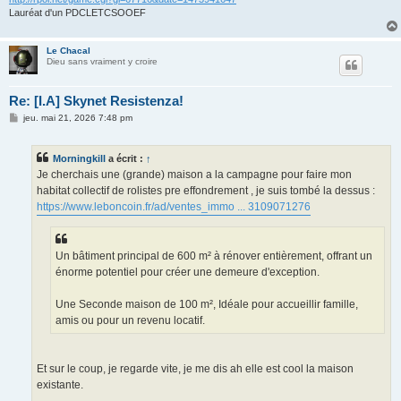
Lauréat d'un PDCLETCSOOEF
Le Chacal
Dieu sans vraiment y croire
Re: [I.A] Skynet Resistenza!
M
jeu. mai 21, 2026 7:48 pm
e
s
s
Morningkill
a écrit :
↑
a
g
Je cherchais une (grande) maison a la campagne pour faire mon
e
habitat collectif de rolistes pre effondrement , je suis tombé la dessus :
https://www.leboncoin.fr/ad/ventes_immo ... 3109071276
Un bâtiment principal de 600 m² à rénover entièrement, offrant un
énorme potentiel pour créer une demeure d'exception.
Une Seconde maison de 100 m², Idéale pour accueillir famille,
amis ou pour un revenu locatif.
Et sur le coup, je regarde vite, je me dis ah elle est cool la maison
existante.