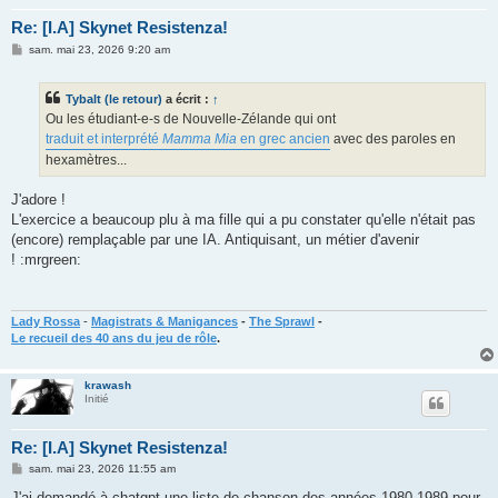
Re: [I.A] Skynet Resistenza!
M
sam. mai 23, 2026 9:20 am
e
s
s
Tybalt (le retour)
a écrit :
↑
a
g
Ou les étudiant-e-s de Nouvelle-Zélande qui ont
e
traduit et interprété
Mamma Mia
en grec ancien
avec des paroles en
hexamètres...
J'adore !
L'exercice a beaucoup plu à ma fille qui a pu constater qu'elle n'était pas
(encore) remplaçable par une IA. Antiquisant, un métier d'avenir
! :mrgreen:
Lady Rossa
-
Magistrats & Manigances
-
The Sprawl
-
Le recueil des 40 ans du jeu de rôle
.
krawash
Initié
Re: [I.A] Skynet Resistenza!
M
sam. mai 23, 2026 11:55 am
e
s
J'ai demandé à chatgpt une liste de chanson des années 1980-1989 pour