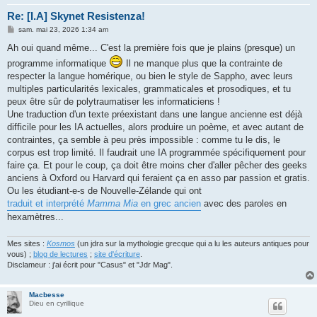
Re: [I.A] Skynet Resistenza!
M
sam. mai 23, 2026 1:34 am
e
s
Ah oui quand même... C'est la première fois que je plains (presque) un
s
programme informatique
Il ne manque plus que la contrainte de
a
g
respecter la langue homérique, ou bien le style de Sappho, avec leurs
e
multiples particularités lexicales, grammaticales et prosodiques, et tu
peux être sûr de polytraumatiser les informaticiens !
Une traduction d'un texte préexistant dans une langue ancienne est déjà
difficile pour les IA actuelles, alors produire un poème, et avec autant de
contraintes, ça semble à peu près impossible : comme tu le dis, le
corpus est trop limité. Il faudrait une IA programmée spécifiquement pour
faire ça. Et pour le coup, ça doit être moins cher d'aller pêcher des geeks
anciens à Oxford ou Harvard qui feraient ça en asso par passion et gratis.
Ou les étudiant-e-s de Nouvelle-Zélande qui ont
traduit et interprété
Mamma Mia
en grec ancien
avec des paroles en
hexamètres...
Mes sites :
Kosmos
(un jdra sur la mythologie grecque qui a lu les auteurs antiques pour
vous) ;
blog de lectures
;
site d'écriture
.
Disclameur : j'ai écrit pour "Casus" et "Jdr Mag".
Macbesse
Dieu en cyrillique