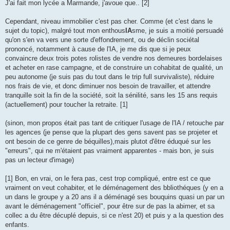
s
J'ai fait mon lycée a Marmande, j'avoue que.. [2]
s
a
g
Cependant, niveau immobilier c'est pas cher. Comme (et c'est dans le
e
sujet du topic), malgré tout mon enthous
IA
sme, je suis a moitié persuadé
qu'on s'en va vers une sorte d'effondrement, ou de déclin sociétal
prononcé, notamment à cause de l'IA, je me dis que si je peux
convaincre deux trois potes rolistes de vendre nos demeures bordelaises
et acheter en rase campagne, et de construire un cohabitat de qualité, un
peu autonome (je suis pas du tout dans le trip full survivaliste), réduire
nos frais de vie, et donc diminuer nos besoin de travailler, et attendre
tranquille soit la fin de la société, soit la sénilité, sans les 15 ans requis
(actuellement) pour toucher la retraite. [1]
(sinon, mon propos était pas tant de critiquer l'usage de l'IA / retouche par
les agences (je pense que la plupart des gens savent pas se projeter et
ont besoin de ce genre de béquilles),mais plutot d'être éduqué sur les
"erreurs", qui ne m'étaient pas vraiment apparentes - mais bon, je suis
pas un lecteur d'image)
[1] Bon, en vrai, on le fera pas, cest trop compliqué, entre est ce que
vraiment on veut cohabiter, et le déménagement des bbliothéques (y en a
un dans le groupe y a 20 ans il a déménagé ses bouquins quasi un par un
avant le déménagement "officiel", pour être sur de pas la abimer, et sa
collec a du être décuplé depuis, si ce n'est 20) et puis y a la question des
enfants.