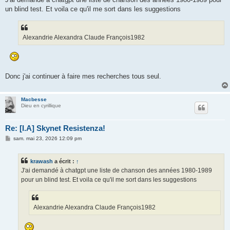
s
un blind test. Et voila ce qu'il me sort dans les suggestions
a
g
e
Alexandrie Alexandra Claude François1982
Donc j'ai continuer à faire mes recherches tous seul.
Macbesse
Dieu en cyrillique
Re: [I.A] Skynet Resistenza!
M
sam. mai 23, 2026 12:09 pm
e
s
s
krawash
a écrit :
↑
a
g
J'ai demandé à chatgpt une liste de chanson des années 1980-1989
e
pour un blind test. Et voila ce qu'il me sort dans les suggestions
Alexandrie Alexandra Claude François1982