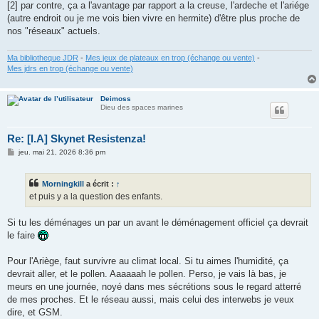
[2] par contre, ça a l'avantage par rapport a la creuse, l'ardeche et l'ariége
(autre endroit ou je me vois bien vivre en hermite) d'être plus proche de
nos "réseaux" actuels.
Ma bibliotheque JDR
-
Mes jeux de plateaux en trop (échange ou vente)
-
Mes jdrs en trop (échange ou vente)
Deimoss
Dieu des spaces marines
Re: [I.A] Skynet Resistenza!
M
jeu. mai 21, 2026 8:36 pm
e
s
s
Morningkill
a écrit :
↑
a
g
et puis y a la question des enfants.
e
Si tu les déménages un par un avant le déménagement officiel ça devrait
le faire
Pour l'Ariège, faut survivre au climat local. Si tu aimes l'humidité, ça
devrait aller, et le pollen. Aaaaaah le pollen. Perso, je vais là bas, je
meurs en une journée, noyé dans mes sécrétions sous le regard atterré
de mes proches. Et le réseau aussi, mais celui des interwebs je veux
dire, et GSM.