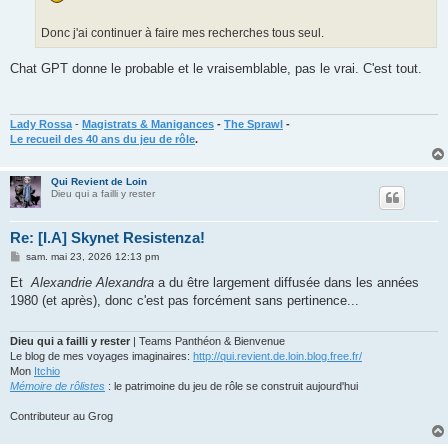
Donc j'ai continuer à faire mes recherches tous seul.
Chat GPT donne le probable et le vraisemblable, pas le vrai. C'est tout.
Lady Rossa
-
Magistrats & Manigances
-
The Sprawl
-
Le recueil des 40 ans du jeu de rôle
.
Qui Revient de Loin
Dieu qui a failli y rester
Re: [I.A] Skynet Resistenza!
M
sam. mai 23, 2026 12:13 pm
e
s
Et
Alexandrie Alexandra
a du être largement diffusée dans les années
s
1980 (et après), donc c'est pas forcément sans pertinence...
a
g
e
Dieu qui a failli y rester
| Teams Panthéon & Bienvenue
Le blog de mes voyages imaginaires:
http://qui.revient.de.loin.blog.free.fr/
Mon
Itchio
Mémoire de rôlistes
: le patrimoine du jeu de rôle se construit aujourd'hui
Contributeur au Grog