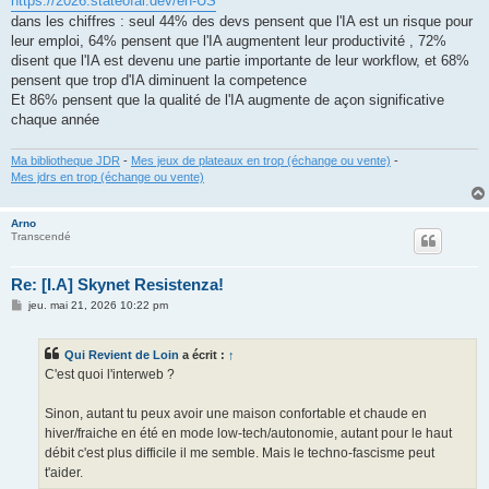
https://2026.stateofai.dev/en-US
dans les chiffres : seul 44% des devs pensent que l'IA est un risque pour
leur emploi, 64% pensent que l'IA augmentent leur productivité , 72%
disent que l'IA est devenu une partie importante de leur workflow, et 68%
pensent que trop d'IA diminuent la competence
Et 86% pensent que la qualité de l'IA augmente de açon significative
chaque année
Ma bibliotheque JDR
-
Mes jeux de plateaux en trop (échange ou vente)
-
Mes jdrs en trop (échange ou vente)
Arno
Transcendé
Re: [I.A] Skynet Resistenza!
M
jeu. mai 21, 2026 10:22 pm
e
s
s
Qui Revient de Loin
a écrit :
↑
a
g
C'est quoi l'interweb ?
e
Sinon, autant tu peux avoir une maison confortable et chaude en
hiver/fraiche en été en mode low-tech/autonomie, autant pour le haut
débit c'est plus difficile il me semble. Mais le techno-fascisme peut
t'aider.