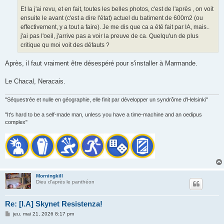
Et la j'ai revu, et en fait, toutes les belles photos, c'est de l'après , on voit
ensuite le avant (c'est a dire l'état) actuel du batiment de 600m2 (ou
effectivement, y a tout a faire). Je me dis que ca a été fait par IA, mais..
j'ai pas l'oeil, j'arrive pas a voir la preuve de ca. Quelqu'un de plus
critique qu moi voit des défauts ?
Après, il faut vraiment être désespéré pour s'installer à Marmande.
Le Chacal, Neracais.
"Séquestrée et nulle en géographie, elle finit par développer un syndrôme d'Helsinki"
"It's hard to be a self-made man, unless you have a time-machine and an oedipus
complex"
Morningkill
Dieu d'après le panthéon
Re: [I.A] Skynet Resistenza!
M
jeu. mai 21, 2026 8:17 pm
e