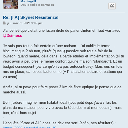
Morningkill
Dieu d'après le panthéon
Re: [I.A] Skynet Resistenza!
M
jeu. mai 21, 2026 9:32 pm
e
s
J'ai pensé que c'etait une facon drole de parler d'internet, faut voir avec
s
@Deimoss
a
g
e
Je suis pas tout a fait certain qu'une maison .. j'ai oublié le terme ...
bioclimatique ? ah non, plutôt (quasi-) passive soit tout a fait de la
lowtech, quand même, déjà dans la partie études et implémentation (si tu
veux avoir a peu près le même confort qu'une maison "standard"). Et un
budget conséquent (par ce qu'on va pas autocontruire). Mais oui, un fois
mis en place, ca resout l'autonomie (+ l'installation solaire et batterie qui
va avec).
Après, si tu paye pour faire poser 3 km de fibre optique je pense que ca
marche aussi.
Bon, j'adore Imaginer mon habitat idéal (tout petit déjà, j'avais fait les
plans de ma maison pour vivre avec le Club des 5 et mon cousin), mais
bon, c'est hors sujet.
:
L'enquête "State of AI " chez les dev est sorti (enfin, ses résultats) :