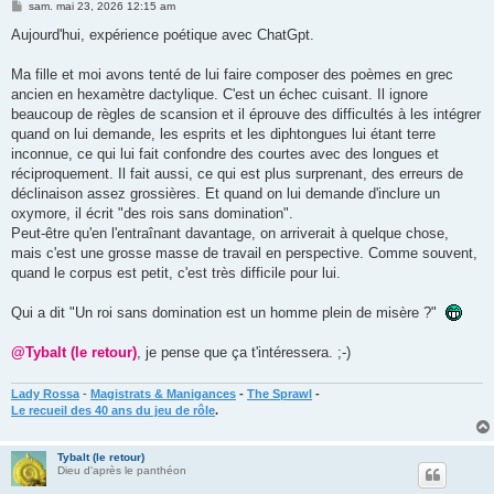
M
sam. mai 23, 2026 12:15 am
e
s
Aujourd'hui, expérience poétique avec ChatGpt.
s
a
g
Ma fille et moi avons tenté de lui faire composer des poèmes en grec
e
ancien en hexamètre dactylique. C'est un échec cuisant. Il ignore
beaucoup de règles de scansion et il éprouve des difficultés à les intégrer
quand on lui demande, les esprits et les diphtongues lui étant terre
inconnue, ce qui lui fait confondre des courtes avec des longues et
réciproquement. Il fait aussi, ce qui est plus surprenant, des erreurs de
déclinaison assez grossières. Et quand on lui demande d'inclure un
oxymore, il écrit "des rois sans domination".
Peut-être qu'en l'entraînant davantage, on arriverait à quelque chose,
mais c'est une grosse masse de travail en perspective. Comme souvent,
quand le corpus est petit, c'est très difficile pour lui.
Qui a dit "Un roi sans domination est un homme plein de misère ?"
@Tybalt (le retour)
, je pense que ça t'intéressera. ;-)
Lady Rossa
-
Magistrats & Manigances
-
The Sprawl
-
Le recueil des 40 ans du jeu de rôle
.
Tybalt (le retour)
Dieu d'après le panthéon