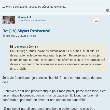
La mort, c'est quand t'as plus de pièces de rechange.
Morningkill
Dieu d'après le panthéon
Re: [I.A] Skynet Resistenza!
M
jeu. mai 21, 2026 8:44 pm
e
s
s
Deimoss
a écrit :
↑
a
g
Pour l'Ariège, faut survivre au climat local. Si tu aimes l'humidité, ça
e
devrait aller, et le pollen. Aaaaaah le pollen. Perso, je vais là bas, je
meurs en une journée, noyé dans mes sécrétions sous le regard atterré
de mes proches. Et le réseau aussi, mais celui des interwebs je veux
dire, et GSM.
Je a vis à bordeaux, je connais l'humidité - et c'est vrai que je deteste
déjà.
L'interweb c'est une problématique pour mon projet, parce mon idée, c'est
un ermitage bourgeois, pas un truc de zadiste [1]. Donc un logemet
confortable, pas froid en hiver, et une connexion haut débit.
[1] qui serait par ailleurs aussi une bonne option pour ne plus être