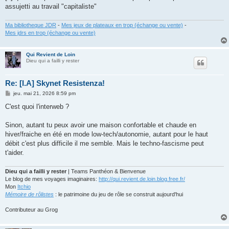
assujetti au travail "capitaliste"
Ma bibliotheque JDR
-
Mes jeux de plateaux en trop (échange ou vente)
-
Mes jdrs en trop (échange ou vente)
Qui Revient de Loin
Dieu qui a failli y rester
Re: [I.A] Skynet Resistenza!
M
jeu. mai 21, 2026 8:59 pm
e
s
C'est quoi l'interweb ?
s
a
g
Sinon, autant tu peux avoir une maison confortable et chaude en
e
hiver/fraiche en été en mode low-tech/autonomie, autant pour le haut
débit c'est plus difficile il me semble. Mais le techno-fascisme peut
t'aider.
Dieu qui a failli y rester
| Teams Panthéon & Bienvenue
Le blog de mes voyages imaginaires:
http://qui.revient.de.loin.blog.free.fr/
Mon
Itchio
Mémoire de rôlistes
: le patrimoine du jeu de rôle se construit aujourd'hui
Contributeur au Grog