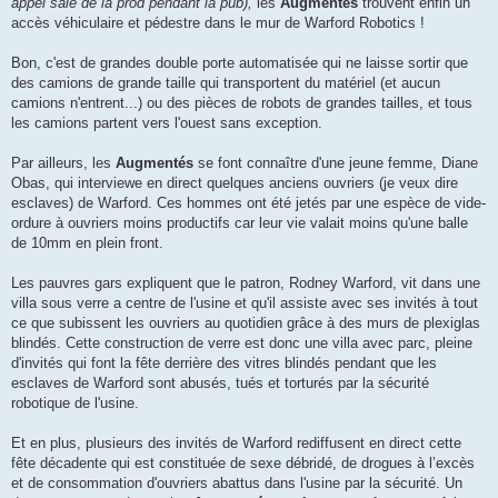
appel salé de la prod pendant la pub),
les
Augmentés
trouvent enfin un
accès véhiculaire et pédestre dans le mur de Warford Robotics !
Bon, c'est de grandes double porte automatisée qui ne laisse sortir que
des camions de grande taille qui transportent du matériel (et aucun
camions n'entrent...) ou des pièces de robots de grandes tailles, et tous
les camions partent vers l'ouest sans exception.
Par ailleurs, les
Augmentés
se font connaître d'une jeune femme, Diane
Obas, qui interviewe en direct quelques anciens ouvriers (je veux dire
esclaves) de Warford. Ces hommes ont été jetés par une espèce de vide-
ordure à ouvriers moins productifs car leur vie valait moins qu'une balle
de 10mm en plein front.
Les pauvres gars expliquent que le patron, Rodney Warford, vit dans une
villa sous verre a centre de l'usine et qu'il assiste avec ses invités à tout
ce que subissent les ouvriers au quotidien grâce à des murs de plexiglas
blindés. Cette construction de verre est donc une villa avec parc, pleine
d'invités qui font la fête derrière des vitres blindés pendant que les
esclaves de Warford sont abusés, tués et torturés par la sécurité
robotique de l'usine.
Et en plus, plusieurs des invités de Warford rediffusent en direct cette
fête décadente qui est constituée de sexe débridé, de drogues à l’excès
et de consommation d'ouvriers abattus dans l'usine par la sécurité. Un