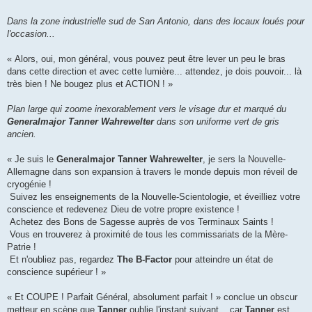
Dans la zone industrielle sud de San Antonio, dans des locaux loués pour
l'occasion...
« Alors, oui, mon général, vous pouvez peut être lever un peu le bras
dans cette direction et avec cette lumière... attendez, je dois pouvoir... là
très bien ! Ne bougez plus et ACTION ! »
Plan large qui zoome inexorablement vers le visage dur et marqué du
Generalmajor Tanner Wahrewelter
dans son uniforme vert de gris
ancien.
« Je suis le
Generalmajor Tanner Wahrewelter
, je sers la Nouvelle-
Allemagne dans son expansion à travers le monde depuis mon réveil de
cryogénie !
Suivez les enseignements de la Nouvelle-Scientologie, et éveilliez votre
conscience et redevenez Dieu de votre propre existence !
Achetez des Bons de Sagesse auprès de vos Terminaux Saints !
Vous en trouverez à proximité de tous les commissariats de la Mère-
Patrie !
Et n'oubliez pas, regardez
The B-Factor
pour atteindre un état de
conscience supérieur ! »
« Et COUPE ! Parfait Général, absolument parfait ! » conclue un obscur
metteur en scène que
Tanner
oublie l'instant suivant... car
Tanner
est