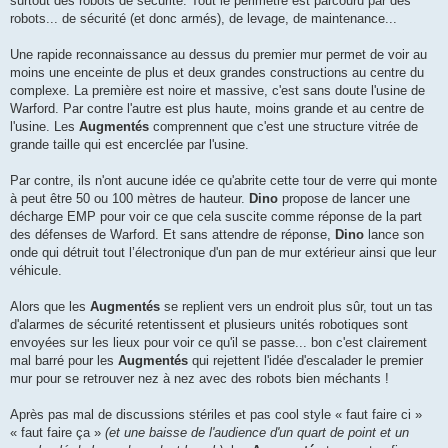
surtout des robots de sécurité. Tout le périmètre est parcouru par des
robots... de sécurité (et donc armés), de levage, de maintenance...
Une rapide reconnaissance au dessus du premier mur permet de voir au
moins une enceinte de plus et deux grandes constructions au centre du
complexe. La première est noire et massive, c'est sans doute l'usine de
Warford. Par contre l'autre est plus haute, moins grande et au centre de
l'usine. Les
Augmentés
comprennent que c'est une structure vitrée de
grande taille qui est encerclée par l'usine.
Par contre, ils n'ont aucune idée ce qu'abrite cette tour de verre qui monte
à peut être 50 ou 100 mètres de hauteur.
Dino
propose de lancer une
décharge EMP pour voir ce que cela suscite comme réponse de la part
des défenses de Warford. Et sans attendre de réponse,
Dino
lance son
onde qui détruit tout l’électronique d'un pan de mur extérieur ainsi que leur
véhicule.
Alors que les
Augmentés
se replient vers un endroit plus sûr, tout un tas
d'alarmes de sécurité retentissent et plusieurs unités robotiques sont
envoyées sur les lieux pour voir ce qu'il se passe... bon c'est clairement
mal barré pour les
Augmentés
qui rejettent l'idée d'escalader le premier
mur pour se retrouver nez à nez avec des robots bien méchants !
Après pas mal de discussions stériles et pas cool style « faut faire ci »
« faut faire ça »
(et une baisse de l'audience d'un quart de point et un