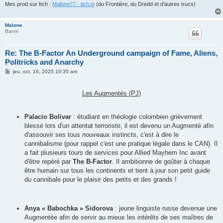
Mes prod sur Itch :
Malone77 - itch.io
(du Frontière, du Dredd et d'autres trucs)
Malone
Banni
Re: The B-Factor An Underground campaign of Fame, Aliens,
Politricks and Anarchy
M
jeu. oct. 16, 2025 10:35 am
e
s
s
Les Augmentés (PJ)
a
g
e
Palacio Bolivar
: étudiant en théologie colombien grièvement
blessé lors d'un attentat terroriste, il est devenu un Augmenté afin
d'assouvir ses tous nouveaux instincts, c'est à dire le
cannibalisme (pour rappel c'est une pratique légale dans le CAN). Il
a fait plusieurs tours de services pour Allied Mayhem Inc avant
d'être repéré par
The B-Factor
. Il ambitionne de goûter à chaque
être humain sur tous les continents et tient à jour son petit guide
du cannibale pour le plaisir des petits et des grands !
Anya « Babochka » Sidorova
: jeune linguiste russe devenue une
Augmentée afin de servir au mieux les intérêts de ses maîtres de