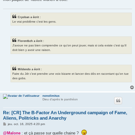
a
g
e
Cryoban a écrit :
Le vrai problème c'est les gens.
Florentbzh a écrit :
J'avoue ne pas bien comprendre ce qu'on peut jouer, mais si cela existe c'est qu'il
doit bien y avoir une raison.
Mildendo a écrit :
Faire du Jdr c'est prendre une voix bizarre et lancer des dés en racontant qu'on tue
des gobs.
nonolimitus
Dieu d'après le panthéon
Re: [CR] The B-Factor An Underground campaign of Fame,
Aliens, Politricks and Anarchy
M
jeu. oct. 16, 2025 4:20 pm
e
s
@Malone
: et çà passe sur quelle chaine ?
s