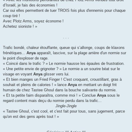
d’Israël, je fais des économies !
Car oui elles permettent de tuer TROIS fois plus d'ennemis pour chaque
coup tiré !
Avec Plotz Arms, soyez économe !
Achetez sioniste ! »
. . .
Trafic bondé, chaleur étouffante, queue qui s’allonge, coups de klaxons
frénétiques...
Anya
apparaît, lascive, sur la plage arrière d'un normie sur
le point d'exploser de rage.
« Coincé dans le trafic ? » Le normie hausse les épaules de frustration.
« Une petite envie de grignoter ? » Le normie a un sourire béat sur le
visage en voyant
Anya
glisser vers lui.
« Et bien manges un Fried Finger ! C'est croquant, croustillant, gras à
souhait et pleins de calories ! » lance
Anya
en mettant un doigt frit
humain de chez Tastee Ghoul dans la bouche salivante du normie.
« Et ta petite faim disparaîtra, comme moi ! » Conclue
Anya
sous le
regard content mais deçu du normie perdu dans la trafic...
Jingle-Jingle
« Tastee Ghoul, c'est cool, et c'est fait pour tous, sans jugement, parce
qu'on est des gens après tout ! »