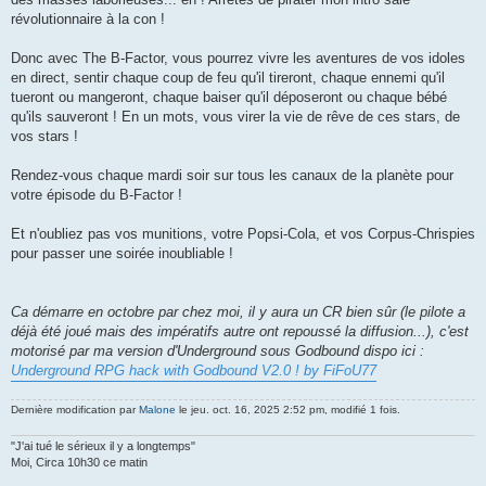
révolutionnaire à la con !
Donc avec The B-Factor, vous pourrez vivre les aventures de vos idoles
en direct, sentir chaque coup de feu qu'il tireront, chaque ennemi qu'il
tueront ou mangeront, chaque baiser qu'il déposeront ou chaque bébé
qu'ils sauveront ! En un mots, vous virer la vie de rêve de ces stars, de
vos stars !
Rendez-vous chaque mardi soir sur tous les canaux de la planète pour
votre épisode du B-Factor !
Et n'oubliez pas vos munitions, votre Popsi-Cola, et vos Corpus-Chrispies
pour passer une soirée inoubliable !
Ca démarre en octobre par chez moi, il y aura un CR bien sûr (le pilote a
déjà été joué mais des impératifs autre ont repoussé la diffusion...), c'est
motorisé par ma version d'Underground sous Godbound dispo ici :
Underground RPG hack with Godbound V2.0 ! by FiFoU77
Dernière modification par
Malone
le jeu. oct. 16, 2025 2:52 pm, modifié 1 fois.
"J'ai tué le sérieux il y a longtemps"
Moi, Circa 10h30 ce matin