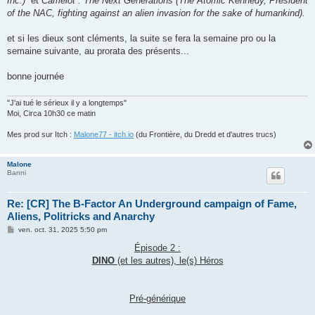
Inc.)
et
Camelot : The Next Generations (The Atomic Kennedy, President
of the NAC, fighting against an alien invasion for the sake of humankind).
et si les dieux sont cléments, la suite se fera la semaine pro ou la
semaine suivante, au prorata des présents...
bonne journée
"J'ai tué le sérieux il y a longtemps"
Moi, Circa 10h30 ce matin
Mes prod sur Itch :
Malone77 - itch.io
(du Frontière, du Dredd et d'autres trucs)
Malone
Banni
Re: [CR] The B-Factor An Underground campaign of Fame,
Aliens, Politricks and Anarchy
M
ven. oct. 31, 2025 5:50 pm
e
s
Épisode 2 :
s
DINO
(et les autres), le(s) Héros
a
g
e
Pré-générique