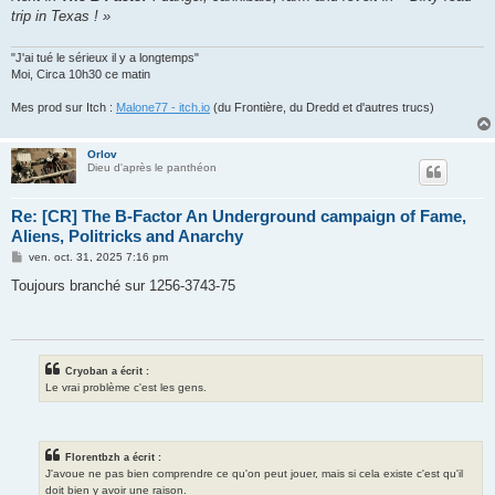
trip in Texas ! »
"J'ai tué le sérieux il y a longtemps"
Moi, Circa 10h30 ce matin
Mes prod sur Itch :
Malone77 - itch.io
(du Frontière, du Dredd et d'autres trucs)
Orlov
Dieu d'après le panthéon
Re: [CR] The B-Factor An Underground campaign of Fame,
Aliens, Politricks and Anarchy
M
ven. oct. 31, 2025 7:16 pm
e
s
Toujours branché sur 1256-3743-75
s
a
g
e
Cryoban a écrit :
Le vrai problème c'est les gens.
Florentbzh a écrit :
J'avoue ne pas bien comprendre ce qu'on peut jouer, mais si cela existe c'est qu'il
doit bien y avoir une raison.