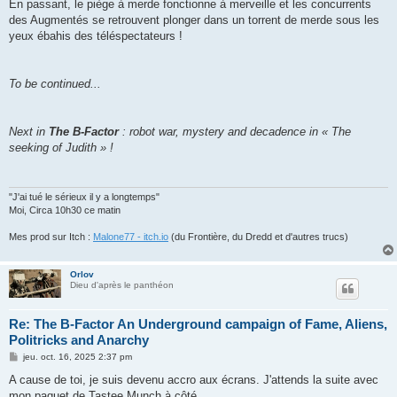
En passant, le piège à merde fonctionne à merveille et les concurrents
des Augmentés se retrouvent plonger dans un torrent de merde sous les
yeux ébahis des téléspectateurs !
To be continued...
Next in
The B-Factor
: robot war, mystery and decadence in « The
seeking of Judith » !
"J'ai tué le sérieux il y a longtemps"
Moi, Circa 10h30 ce matin
Mes prod sur Itch :
Malone77 - itch.io
(du Frontière, du Dredd et d'autres trucs)
Orlov
Dieu d'après le panthéon
Re: The B-Factor An Underground campaign of Fame, Aliens,
Politricks and Anarchy
M
jeu. oct. 16, 2025 2:37 pm
e
s
A cause de toi, je suis devenu accro aux écrans. J'attends la suite avec
s
mon paquet de Tastee Munch à côté.