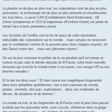
La planète va de plus en plus mal, les corporations sont de plus en plus
puissantes, la technologie est de plus en plus présente et envahissante,
les trois blocs, à savoir CAN (Confédération Nord-Américaine) , UE
(Union européenne) et CEO (Conglomérat d’Extrême Orient) ont perdu du
terrain face à leurs partenaires privés.
Les Sociétés de Conflits sont le fer de lance de cette domination
inéluctable des corporations sur le monde... mais certains ne renoncent
pas et combattent comme ils le peuvent avec leurs maigres moyens, tel
des David contre des... mais non j'déconne voyons !
On est là pour s'amuser et profiter de la vie pendant qu'il est temps et
surtout ne pas rater le dernier épisode du B-Factor, cette toute nouvelle
émission qui scotche le monde entier à son poste, son casque VR ou ses
broches neurales !
Et le but me direz-vous ? Et bien suivre nos magnifiques Augmentés
dans leurs péripéties quotidiennes, tour à tour sauveurs du monde,
pirates, criminels, don juan, explorateurs... dans une multitudes de
décors, de situations et de drames !
Le monde va mal, et les Augmentés du B-Factor sont là pour faire passer
la pilule que les puissants tente, avec succès, d'enfoncer dans la gorge
des masses laborieuses... eh ! Arrêtes de pirater mon intro sale