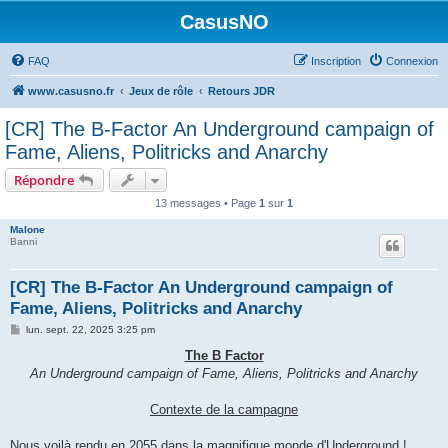
CasusNO
FAQ
Inscription
Connexion
www.casusno.fr
Jeux de rôle
Retours JDR
[CR] The B-Factor An Underground campaign of
Fame, Aliens, Politricks and Anarchy
Répondre
13 messages • Page
1
sur
1
Malone
Banni
[CR] The B-Factor An Underground campaign of
Fame, Aliens, Politricks and Anarchy
M
lun. sept. 22, 2025 3:25 pm
e
s
The B Factor
s
An Underground campaign of Fame, Aliens, Politricks and Anarchy
a
g
e
Contexte de la campagne
Nous voilà rendu en 2055 dans la magnifique monde d'Underground !