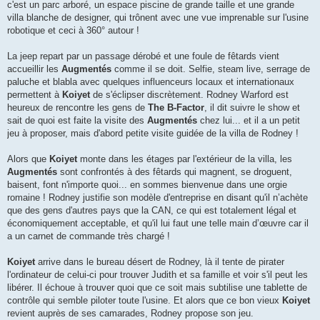
c'est un parc arboré, un espace piscine de grande taille et une grande
villa blanche de designer, qui trônent avec une vue imprenable sur l'usine
robotique et ceci à 360° autour !
La jeep repart par un passage dérobé et une foule de fêtards vient
accueillir les
Augmentés
comme il se doit. Selfie, steam live, serrage de
paluche et blabla avec quelques influenceurs locaux et internationaux
permettent à
Koiyet
de s'éclipser discrètement. Rodney Warford est
heureux de rencontre les gens de
The B-Factor
, il dit suivre le show et
sait de quoi est faite la visite des
Augmentés
chez lui... et il a un petit
jeu à proposer, mais d'abord petite visite guidée de la villa de Rodney !
Alors que
Koiyet
monte dans les étages par l'extérieur de la villa, les
Augmentés
sont confrontés à des fêtards qui magnent, se droguent,
baisent, font n'importe quoi... en sommes bienvenue dans une orgie
romaine ! Rodney justifie son modèle d'entreprise en disant qu'il n’achète
que des gens d'autres pays que la CAN, ce qui est totalement légal et
économiquement acceptable, et qu'il lui faut une telle main d’œuvre car il
a un carnet de commande très chargé !
Koiyet
arrive dans le bureau désert de Rodney, là il tente de pirater
l'ordinateur de celui-ci pour trouver Judith et sa famille et voir s'il peut les
libérer. Il échoue à trouver quoi que ce soit mais subtilise une tablette de
contrôle qui semble piloter toute l'usine. Et alors que ce bon vieux
Koiyet
revient auprès de ses camarades, Rodney propose son jeu.