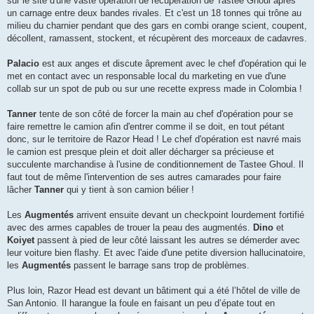
sur le site d'une vaste opération de récupération de Tastee Ghoul après
un carnage entre deux bandes rivales. Et c'est un 18 tonnes qui trône au
milieu du charnier pendant que des gars en combi orange scient, coupent,
décollent, ramassent, stockent, et récupèrent des morceaux de cadavres.
Palacio
est aux anges et discute âprement avec le chef d'opération qui le
met en contact avec un responsable local du marketing en vue d'une
collab sur un spot de pub ou sur une recette express made in Colombia !
Tanner
tente de son côté de forcer la main au chef d'opération pour se
faire remettre le camion afin d'entrer comme il se doit, en tout pétant
donc, sur le territoire de Razor Head ! Le chef d'opération est navré mais
le camion est presque plein et doit aller décharger sa précieuse et
succulente marchandise à l'usine de conditionnement de Tastee Ghoul. Il
faut tout de même l'intervention de ses autres camarades pour faire
lâcher
Tanner
qui y tient à son camion bélier !
Les
Augmentés
arrivent ensuite devant un checkpoint lourdement fortifié
avec des armes capables de trouer la peau des augmentés.
Dino
et
Koiyet
passent à pied de leur côté laissant les autres se démerder avec
leur voiture bien flashy. Et avec l'aide d'une petite diversion hallucinatoire,
les
Augmentés
passent le barrage sans trop de problèmes.
Plus loin, Razor Head est devant un bâtiment qui a été l’hôtel de ville de
San Antonio. Il harangue la foule en faisant un peu d’épate tout en