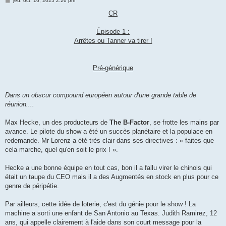
jeu. oct. 16, 2025 2:26 pm
e
s
CR
s
a
g
Épisode 1 :
e
Arrêtes ou Tanner va tirer !
Pré-générique
Dans un obscur compound européen autour d'une grande table de
réunion....
Max Hecke, un des producteurs de
The B-Factor
, se frotte les mains par
avance. Le pilote du show a été un succès planétaire et la populace en
redemande. Mr Lorenz a été très clair dans ses directives : « faites que
cela marche, quel qu'en soit le prix ! ».
Hecke a une bonne équipe en tout cas, bon il a fallu virer le chinois qui
était un taupe du CEO mais il a des Augmentés en stock en plus pour ce
genre de péripétie.
Par ailleurs, cette idée de loterie, c'est du génie pour le show ! La
machine a sorti une enfant de San Antonio au Texas. Judith Ramirez, 12
ans, qui appelle clairement à l'aide dans son court message pour la