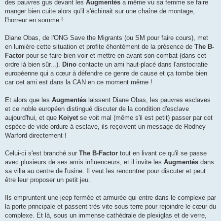
des pauvres gus devant les
Augmentés
a même vu sa femme se faire
manger bien cuite alors qu'il s'échinait sur une chaîne de montage,
l'horreur en somme !
Diane Obas, de l'ONG Save the Migrants (ou SM pour faire cours), met
en lumière cette situation et profite éhontément de la présence de
The B-
Factor
pour se faire bien voir et mettre en avant son combat (dans cet
ordre là bien sûr...).
Dino
contacte un ami haut-placé dans l'aristocratie
européenne qui a cœur à défendre ce genre de cause et ça tombe bien
car cet ami est dans la CAN en ce moment même !
Et alors que les
Augmentés
laissent Diane Obas, les pauvres esclaves
et ce noble européen distingué discuter de la condition d'esclave
aujourd'hui, et que
Koiyet
se voit mal (même s'il est petit) passer par cet
espèce de vide-ordure à esclave, ils reçoivent un message de Rodney
Warford directement !
Celui-ci s'est branché sur
The B-Factor
tout en livant ce qu'il se passe
avec plusieurs de ses amis influenceurs, et il invite les
Augmentés
dans
sa villa au centre de l'usine. Il veut les rencontrer pour discuter et peut
être leur proposer un petit jeu.
Ils empruntent une jeep fermée et armurée qui entre dans le complexe par
la porte principale et passent très vite sous terre pour rejoindre le cœur du
complexe. Et là, sous un immense cathédrale de plexiglas et de verre,