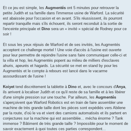
Et ce jeu est simple, les
Augmentés
ont 5 minutes pour retrouver la
petite Judith et sa famille dans l'immense usine de Warford. La sécurité
est abaissée pour l'occasion et en avant. S'ils réussissent, ils pourront
repartir tranquille mais s'ils échouent, ils seront reconduit à la sortie de
l'enceinte principale et
Dino
sera un « invité » spécial de Rodney pour ce
soir !
Et sous les yeux réjouis de Warford et de ses invités, les Augmentés
acceptent ce challenge mortel ! Une voie d'accès à l'usine est ouverte
pour leur permettre de rejoindre l'usine sans faire communiquer celle-ci et
la villa et hop, les Augmentés popent au milieu de milliers d'esclaves
ahuris, apeurés et hagards. La sécurité se met en stand by pour les
Augmentés et le compte à rebours est lancé dans le vacarme
assourdissant de l'usine !
Koiyet
tend discrètement la tablette à
Dino
et, avec le concours d'
Anya
,
ils arrivent à localiser Judith et ce qu'il reste de sa famille et à les libérer
d'une simple pression sur une touche. Par ailleurs, les
Augmentés
s'aperçoivent que Warford Robotics est en train de faire assembler une
machine de très grande taille dont les pièces sont expédiés vers Abilene
par la route, d’où le va et vient des camions automatisés et ils partent en
conjectures sur la machine qui est assemblée... mécha énorme ? Tank
immense ? Bâtiment de très grande taille ? Impossible pour le moment de
savoir exactement à quoi toutes ces parties correspondent...