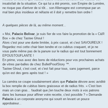
insatisfait de la situation. Ce qui lui a été promis, son Empire de Lumière,
ne risque pas d'arriver de si tôt... son Allemagne est corrompue par un
mal bien plus insidieux et néfaste et il doit y remettre bon ordre !
A quelques pièces de là, au même moment...
« Moi,
Palacio Bolivar
, je suis fier de vos faire la promotion de la « C&R
Box » de chez Tastee Ghoul !
Alors c'est pour une durée limitée, à prix cassé, et c'est SAVOUREUX !
Regardez moi cette chair bien tendre et ce cubitus craquant, et je ne
vous parle même pas de la panure sur le radius qui est tout bonnement
EPOUSTOUFLANTE !
En prime, vous avez des bons de réductions pour vos prochaines achats
de vitres par-balles de chez BulletProofStory ™.
Tastee Ghoul, c'est cool, et c'est fait pour tous, sans jugement, parce
qu'on est des gens après tout ! »
La caméra se coupe soudainement alors que
Palacio
dévore avec avidité
la box remplie de cubitus biens graisseux et de radius frits. « C'est bon
mais un cran gras... faudrait que j'en touche deux mots à vos patrons
dans les bureaux pour affiner votre recette, c'est possible ? » Demande
Palacio
à un corporate anonyme qui sourit en levant un pouce
approbateur...