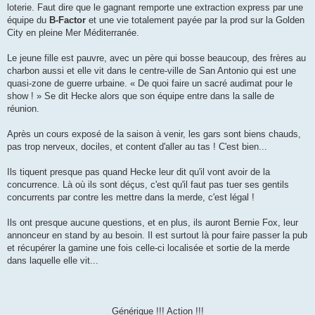
loterie. Faut dire que le gagnant remporte une extraction express par une
équipe du
B-Factor
et une vie totalement payée par la prod sur la Golden
City en pleine Mer Méditerranée.
Le jeune fille est pauvre, avec un père qui bosse beaucoup, des frères au
charbon aussi et elle vit dans le centre-ville de San Antonio qui est une
quasi-zone de guerre urbaine. « De quoi faire un sacré audimat pour le
show ! » Se dit Hecke alors que son équipe entre dans la salle de
réunion.
Après un cours exposé de la saison à venir, les gars sont biens chauds,
pas trop nerveux, dociles, et content d'aller au tas ! C'est bien...
Ils tiquent presque pas quand Hecke leur dit qu'il vont avoir de la
concurrence. Là où ils sont déçus, c'est qu'il faut pas tuer ses gentils
concurrents par contre les mettre dans la merde, c'est légal !
Ils ont presque aucune questions, et en plus, ils auront Bernie Fox, leur
annonceur en stand by au besoin. Il est surtout là pour faire passer la pub
et récupérer la gamine une fois celle-ci localisée et sortie de la merde
dans laquelle elle vit...
Générique !!! Action !!!