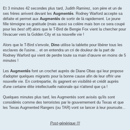
Et 3 minutes 42 secondes plus tard, Judith Ramirez, son père et un de
ses frères arrivent devant les
Augmentés
. Rodney Warford accepte sa
défaite et permet aux
Augmentés
de sortir de là rapidement. Le jeune
fille témoigne sa gratitude (mais aussi sa colère mais bon ce sera coupé
pour les
best off
) alors que le T-Bird de Bengie Fox vient la chercher pour
l'évacuer vers la Golden City et sa nouvelle vie !
Alors que le T-Bird s'envole,
Dino
utilise la tablette pour libérer tous les
esclaves de l'usine... et on entendra un cri de douleur de la part de
Rodney Warford qui vient de perdre toute sa main d’œuvre en moins de 5
minutes !
Les
Augmentés
font un crochet auprès de Diane Obas qui leur propose
d'adopter quelques migrants pour la bonne cause afin de leur offrir une
nouvelle vie. En contrepartie, ils gagnent en visibilité et crédit auprès
d'une certaine élite intellectuelle nationale qui n'attend que ça !
Quelques minutes plus tard, les Augmentés sont avisés qu'ils sont
considérés comme des terroristes par le gouvernement du Texas et que
les Texas Augmented Rangers (ou TAR) vont se lancer à leur poursuite...
Post-générique !!!