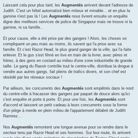
Laissant cela pour plus tard, les
Augmentés
arrivent devant l'adresse de
Judith. C'est un hôtel automatisé bien miteux et minable... et en plus la
gamine n'est pas là ! Les
Augmentés
nous livrent ensuite un enquête
digne des meilleurs services de police de Singapour mais ne trouve ni la
gamine, ni sa famille...
Et pour cause, elle a été prise par des gangers ! Alors, les choses se
compliquent un peu mais au moins, ils savent qui l'a prise avec sa
famille. Et c'est Razor Head, le plus grand ganger de la ville, qui l'a faite
enlever. Et le gus s'est filmé en live en train de la livrer, avec pères et
frères, à des gens en costard au milieu d'une zone industrielle de grande
taille. Le gang du Rasoir contrôle tout le centre-ville, distribue la drogue à
vendre aux autres gangs, fait pleins de trafics divers, et son chef est
obsédé par les réseaux sociaux !
Par ailleurs, les concurrents des
Augmentés
sont empêtrés dans le nord
du centre-ville à fracasser des gangers par paquet de douce alors qu'ici
c'est enquête et porte à porte. Et pour une fois, les
Augmentés
sont
d'accord et laissent un petit cadeau à leurs concurrents sous la forme
d'un piège à merde en plein milieu de l'appartement délabré de Judith
Ramirez...
Nos
Augmentés
remontent une longue avenue pour se rendre dans le
secteur tenu par Razor Head et ses hommes. Sur leur route, ils arrivent