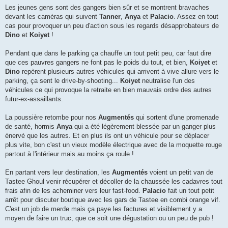
Les jeunes gens sont des gangers bien sûr et se montrent bravaches
devant les caméras qui suivent
Tanner
,
Anya
et
Palacio
. Assez en tout
cas pour provoquer un peu d'action sous les regards désapprobateurs de
Dino
et
Koiyet
!
Pendant que dans le parking ça chauffe un tout petit peu, car faut dire
que ces pauvres gangers ne font pas le poids du tout, et bien,
Koiyet
et
Dino
repèrent plusieurs autres véhicules qui arrivent à vive allure vers le
parking, ça sent le drive-by-shooting...
Koiyet
neutralise l'un des
véhicules ce qui provoque la retraite en bien mauvais ordre des autres
futur-ex-assaillants.
La poussière retombe pour nos
Augmentés
qui sortent d'une promenade
de santé, hormis
Anya
qui a été légèrement blessée par un ganger plus
énervé que les autres. Et en plus ils ont un véhicule pour se déplacer
plus vite, bon c'est un vieux modèle électrique avec de la moquette rouge
partout à l'intérieur mais au moins ça roule !
En partant vers leur destination, les
Augmentés
voient un petit van de
Tastee Ghoul venir récupérer et décoller de la chaussée les cadavres tout
frais afin de les acheminer vers leur fast-food.
Palacio
fait un tout petit
arrêt pour discuter boutique avec les gars de Tastee en combi orange vif.
C'est un job de merde mais ça paye les factures et visiblement y a
moyen de faire un truc, que ce soit une dégustation ou un peu de pub !