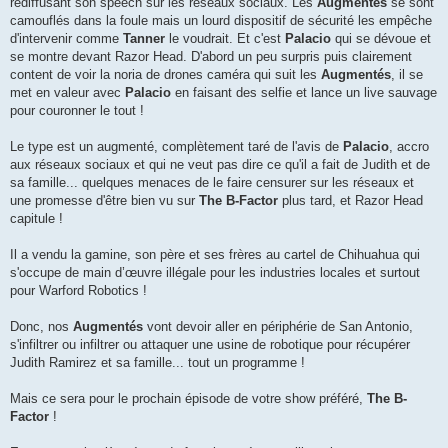
rediffusant son speech sur les réseaux sociaux. Les
Augmentés
se sont
camouflés dans la foule mais un lourd dispositif de sécurité les empêche
d'intervenir comme
Tanner
le voudrait. Et c'est
Palacio
qui se dévoue et
se montre devant Razor Head. D'abord un peu surpris puis clairement
content de voir la noria de drones caméra qui suit les
Augmentés
, il se
met en valeur avec
Palacio
en faisant des selfie et lance un live sauvage
pour couronner le tout !
Le type est un augmenté, complètement taré de l'avis de
Palacio
, accro
aux réseaux sociaux et qui ne veut pas dire ce qu'il a fait de Judith et de
sa famille... quelques menaces de le faire censurer sur les réseaux et
une promesse d'être bien vu sur
The B-Factor
plus tard, et Razor Head
capitule !
Il a vendu la gamine, son père et ses frères au cartel de Chihuahua qui
s'occupe de main d’œuvre illégale pour les industries locales et surtout
pour Warford Robotics !
Donc, nos
Augmentés
vont devoir aller en périphérie de San Antonio,
s'infiltrer ou infiltrer ou attaquer une usine de robotique pour récupérer
Judith Ramirez et sa famille... tout un programme !
Mais ce sera pour le prochain épisode de votre show préféré,
The B-
Factor
!