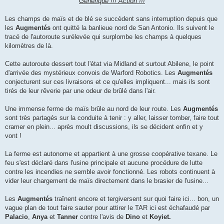
Générique !!! Action !!!
Les champs de maïs et de blé se succèdent sans interruption depuis que
les
Augmentés
ont quitté la banlieue nord de San Antonio. Ils suivent le
tracé de l'autoroute surélevée qui surplombe les champs à quelques
kilomètres de là.
Cette autoroute dessert tout l'état via Midland et surtout Abilene, le point
d'arrivée des mystérieux convois de Warford Robotics. Les
Augmentés
conjecturent sur ces livraisons et ce qu'elles impliquent... mais ils sont
tirés de leur rêverie par une odeur de brûlé dans l'air.
Une immense ferme de maïs brûle au nord de leur route. Les
Augmentés
sont très partagés sur la conduite à tenir : y aller, laisser tomber, faire tout
cramer en plein... après moult discussions, ils se décident enfin et y
vont !
La ferme est autonome et appartient à une grosse coopérative texane. Le
feu s'est déclaré dans l'usine principale et aucune procédure de lutte
contre les incendies ne semble avoir fonctionné. Les robots continuent à
vider leur chargement de maïs directement dans le brasier de l'usine...
Les
Augmentés
traînent encore et tergiversent sur quoi faire ici... bon, un
vague plan de tout faire sauter pour attirer le TAR ici est échafaudé par
Palacio
,
Anya
et
Tanner
contre l'avis de
Dino
et
Koyiet.