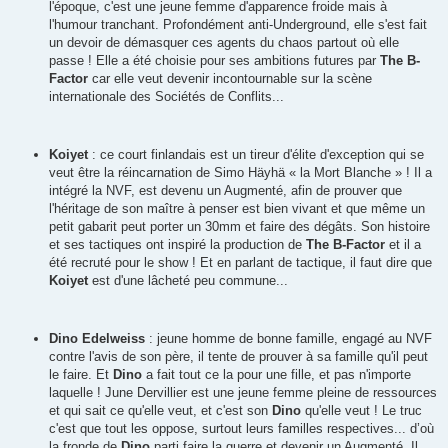
l'époque, c'est une jeune femme d'apparence froide mais à
l'humour tranchant. Profondément anti-Underground, elle s'est fait
un devoir de démasquer ces agents du chaos partout où elle
passe ! Elle a été choisie pour ses ambitions futures par
The B-
Factor
car elle veut devenir incontournable sur la scène
internationale des Sociétés de Conflits...
Koiyet
: ce court finlandais est un tireur d'élite d'exception qui se
veut être la réincarnation de Simo Häyhä « la Mort Blanche » ! Il a
intégré la NVF, est devenu un Augmenté, afin de prouver que
l'héritage de son maître à penser est bien vivant et que même un
petit gabarit peut porter un 30mm et faire des dégâts. Son histoire
et ses tactiques ont inspiré la production de
The B-Factor
et il a
été recruté pour le show ! Et en parlant de tactique, il faut dire que
Koiyet
est d'une lâcheté peu commune...
Dino Edelweiss
: jeune homme de bonne famille, engagé au NVF
contre l'avis de son père, il tente de prouver à sa famille qu'il peut
le faire. Et
Dino
a fait tout ce la pour une fille, et pas n'importe
laquelle ! June Dervillier est une jeune femme pleine de ressources
et qui sait ce qu'elle veut, et c'est son
Dino
qu'elle veut ! Le truc
c'est que tout les oppose, surtout leurs familles respectives... d’où
la fronde de
Dino
parti faire la guerre et devenir un Augmenté. Il