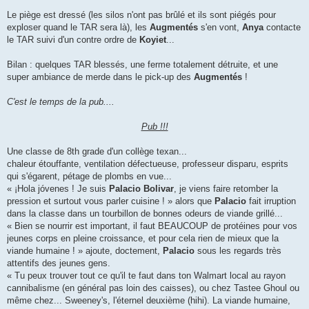
Le piège est dressé (les silos n'ont pas brûlé et ils sont piégés pour
exploser quand le TAR sera là), les
Augmentés
s'en vont,
Anya
contacte
le TAR suivi d'un contre ordre de
Koyiet
...
Bilan : quelques TAR blessés, une ferme totalement détruite, et une
super ambiance de merde dans le pick-up des
Augmentés
!
C'est le temps de la pub....
Pub !!!
Une classe de 8th grade d'un collège texan...
chaleur étouffante, ventilation défectueuse, professeur disparu, esprits
qui s'égarent, pétage de plombs en vue...
« ¡Hola jóvenes ! Je suis
Palacio Bolivar
, je viens faire retomber la
pression et surtout vous parler cuisine ! » alors que
Palacio
fait irruption
dans la classe dans un tourbillon de bonnes odeurs de viande grillé...
« Bien se nourrir est important, il faut BEAUCOUP de protéines pour vos
jeunes corps en pleine croissance, et pour cela rien de mieux que la
viande humaine ! » ajoute, doctement,
Palacio
sous les regards très
attentifs des jeunes gens.
« Tu peux trouver tout ce qu'il te faut dans ton Walmart local au rayon
cannibalisme (en général pas loin des caisses), ou chez Tastee Ghoul ou
même chez... Sweeney's, l'éternel deuxième (hihi). La viande humaine,