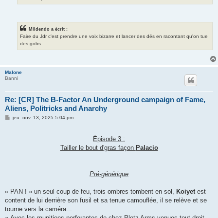
Mildendo a écrit :
Faire du Jdr c'est prendre une voix bizarre et lancer des dés en racontant qu'on tue
des gobs.
Malone
Banni
Re: [CR] The B-Factor An Underground campaign of Fame,
Aliens, Politricks and Anarchy
M
jeu. nov. 13, 2025 5:04 pm
e
s
s
Épisode 3 :
a
g
Tailler le bout d'gras façon
Palacio
e
Pré-générique
« PAN ! » un seul coup de feu, trois ombres tombent en sol,
Koiyet
est
content de lui derrière son fusil et sa tenue camouflée, il se relève et se
tourne vers la caméra...
« Avec les munitions perforantes de chez Plotz Arms venues tout droit