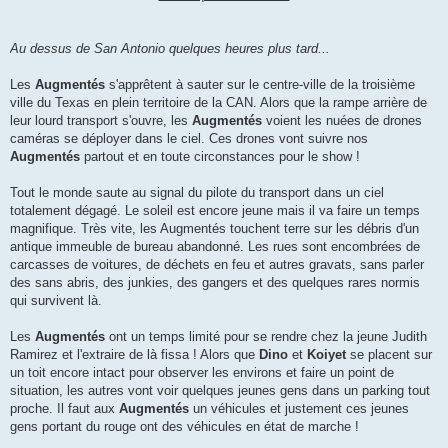
Au dessus de San Antonio quelques heures plus tard...
Les
Augmentés
s'apprêtent à sauter sur le centre-ville de la troisième
ville du Texas en plein territoire de la CAN. Alors que la rampe arrière de
leur lourd transport s'ouvre, les
Augmentés
voient les nuées de drones
caméras se déployer dans le ciel. Ces drones vont suivre nos
Augmentés
partout et en toute circonstances pour le show !
Tout le monde saute au signal du pilote du transport dans un ciel
totalement dégagé. Le soleil est encore jeune mais il va faire un temps
magnifique. Très vite, les Augmentés touchent terre sur les débris d'un
antique immeuble de bureau abandonné. Les rues sont encombrées de
carcasses de voitures, de déchets en feu et autres gravats, sans parler
des sans abris, des junkies, des gangers et des quelques rares normis
qui survivent là.
Les
Augmentés
ont un temps limité pour se rendre chez la jeune Judith
Ramirez et l'extraire de là fissa ! Alors que
Dino
et
Koiyet
se placent sur
un toit encore intact pour observer les environs et faire un point de
situation, les autres vont voir quelques jeunes gens dans un parking tout
proche. Il faut aux
Augmentés
un véhicules et justement ces jeunes
gens portant du rouge ont des véhicules en état de marche !