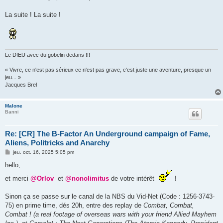
a
g
La suite ! La suite !
e
Le DIEU avec du gobelin dedans !!!
« Vivre, ce n'est pas sérieux ce n'est pas grave, c'est juste une aventure, presque un
jeu... »
Jacques Brel
Malone
Banni
Re: [CR] The B-Factor An Underground campaign of Fame,
Aliens, Politricks and Anarchy
M
jeu. oct. 16, 2025 5:05 pm
e
s
hello,
s
a
et merci
@Orlov
et
@nonolimitus
de votre intérêt
!
g
e
Sinon ça se passe sur le canal de la NBS du Vid-Net (Code : 1256-3743-
75) en prime time, dés 20h, entre des replay de
Combat, Combat,
Combat ! (a real footage of overseas wars with your friend Allied Mayhem