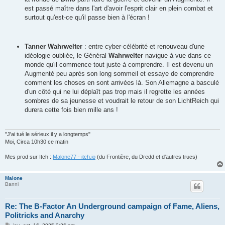
est passé maître dans l'art d'avoir l'esprit clair en plein combat et
surtout qu'est-ce qu'il passe bien à l'écran !
Tanner Wahrwelter
: entre cyber-célébrité et renouveau d'une
idéologie oubliée, le Général
Wahrwelter
navigue à vue dans ce
monde qu'il commence tout juste à comprendre. Il est devenu un
Augmenté peu après son long sommeil et essaye de comprendre
comment les choses en sont arrivées là. Son Allemagne a basculé
d'un côté qui ne lui déplaît pas trop mais il regrette les années
sombres de sa jeunesse et voudrait le retour de son LichtReich qui
durera cette fois bien mille ans !
"J'ai tué le sérieux il y a longtemps"
Moi, Circa 10h30 ce matin
Mes prod sur Itch :
Malone77 - itch.io
(du Frontière, du Dredd et d'autres trucs)
Malone
Banni
Re: The B-Factor An Underground campaign of Fame, Aliens,
Politricks and Anarchy
M