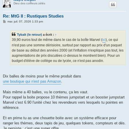
Dieu des coiffeurs zélés
Re: MtG II : Rustiques Studies
M
mar. juil. 07, 2026 1:33 pm
e
s
s
Tybalt (le retour)
a écrit :
↑
a
g
39,90 euros tout de même dans le cas de la boîte Marvel (
ici
), ce qui
e
n'est pas une somme dérisioire, surtout par rapport au prix d'un paquet
de base au début des années 2000 (et l'inflation n'explique pas tout, les
augmentations de prix discutées ci-dessus le montrent bien). Pour un
budget d'élève de collège ou de lycée, ce n'est pas anodin.
Dix balles de moins pour le même produit dans
une boutique qui n'est pas Amazon
.
Mais même a 40 balles, vu le contenu, ça les vaut.
Pour rappel la boite propose 10 thèmes jumpstart et un booster jumpstart
Marvel c'est 6.90 l'unité chez les revendeurs vers lesquels tu pointes en
référence.
Et en prime tu as une chouette boite avec un système efficace pour
ranger les thèmes, deux tapis de jeu, quelques tokens, compteurs et dés.
Je persiste : c'est une super offre.