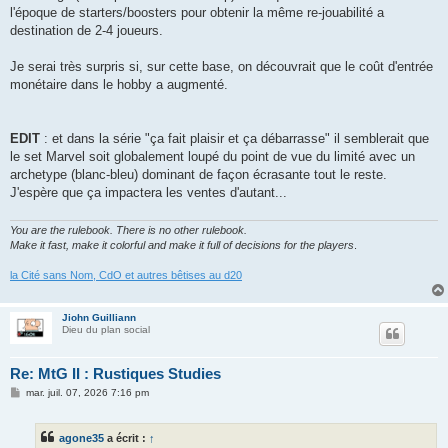
l'époque de starters/boosters pour obtenir la même re-jouabilité a
destination de 2-4 joueurs.
Je serai très surpris si, sur cette base, on découvrait que le coût d'entrée
monétaire dans le hobby a augmenté.
EDIT
: et dans la série "ça fait plaisir et ça débarrasse" il semblerait que
le set Marvel soit globalement loupé du point de vue du limité avec un
archetype (blanc-bleu) dominant de façon écrasante tout le reste.
J'espère que ça impactera les ventes d'autant...
You are the rulebook. There is no other rulebook.
Make it fast, make it colorful and make it full of decisions for the players
.
la Cité sans Nom, CdO et autres bêtises au d20
Jiohn Guilliann
Dieu du plan social
Re: MtG II : Rustiques Studies
M
mar. juil. 07, 2026 7:16 pm
e
s
s
agone35
a écrit :
↑
a