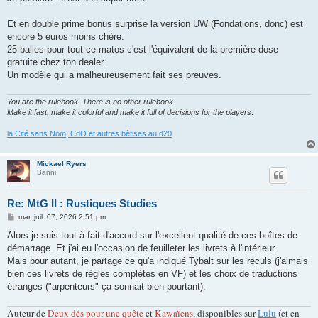
Et en double prime bonus surprise la version UW (Fondations, donc) est
encore 5 euros moins chère.
25 balles pour tout ce matos c'est l'équivalent de la première dose
gratuite chez ton dealer.
Un modèle qui a malheureusement fait ses preuves.
You are the rulebook. There is no other rulebook.
Make it fast, make it colorful and make it full of decisions for the players
.
la Cité sans Nom, CdO et autres bêtises au d20
Mickael Ryers
Banni
Re: MtG II : Rustiques Studies
M
mar. juil. 07, 2026 2:51 pm
e
s
Alors je suis tout à fait d'accord sur l'excellent qualité de ces boîtes de
s
démarrage. Et j'ai eu l'occasion de feuilleter les livrets à l'intérieur.
a
g
Mais pour autant, je partage ce qu'a indiqué Tybalt sur les reculs (j'aimais
e
bien ces livrets de règles complètes en VF) et les choix de traductions
étranges ("arpenteurs" ça sonnait bien pourtant).
Auteur de
Deux dés pour une quête
et
Kawaïens
, disponibles sur
Lulu
(et en