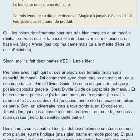
Le tout pour une somme dérisoire.
J'aurais tendance a dire que découvrir Magic n'a jamais été aussi facile.
Faut juste pas se gourer de produit.
Oui, les boites de démarrage sont très très bien conçues et un modèle
d'initiation. Sans oublier la possibilité de découvrir les mécaniques de
base via Magic Arena (pas trop ma came mais ca a le mérite d'être un
outil d'initiation).
Sinon, moi j'ai fait deux parties d'EDH à trois hier :
Première avec Toph qui fait des artefacts des terrains (mais sans
capacité de mana). J'ai commencé avec deux terrains en main et - ça a
son importance - Great Divide Guide. Du coup chaque artefact que je
posais disposais grace à Great Divide Guide de capacités de mana... Et
heureusement parce que j'ai fait une mana death comme j'en avais
rarement fait avec ce deck. Et j'ai quand même été la menace en milieu
de partie. Bon, un adversaire nous a tous sortis avec 10 copies du
Terastodon, qui nous a cassé tous nos terrains et de toute façon nous a
roulé dessus (merci la célérité). Belle partie !
Deuxième avec Hashaton. Bon, j'ai défaussé plein de créatures comme
mon plan de jeu me l'indique (mais plan tourné en mode pioche). Et puis
mon adversaire à joué une carte qui dis que toutes les créatures en jeu