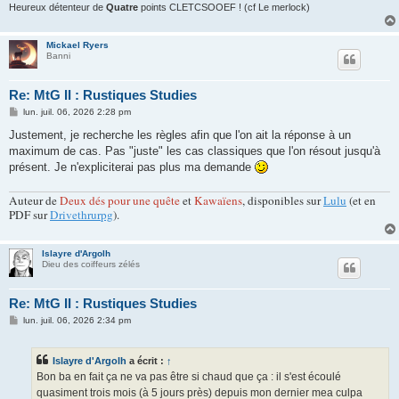
Heureux détenteur de
Quatre
points CLETCSOOEF ! (cf Le merlock)
Mickael Ryers
Banni
Re: MtG II : Rustiques Studies
M
lun. juil. 06, 2026 2:28 pm
e
s
Justement, je recherche les règles afin que l'on ait la réponse à un
s
maximum de cas. Pas "juste" les cas classiques que l'on résout jusqu'à
a
g
présent. Je n'expliciterai pas plus ma demande
e
Auteur de
Deux dés pour une quête
et
Kawaïens
, disponibles sur
Lulu
(et en
PDF sur
Drivethrurpg
).
Islayre d'Argolh
Dieu des coiffeurs zélés
Re: MtG II : Rustiques Studies
M
lun. juil. 06, 2026 2:34 pm
e
s
s
Islayre d'Argolh
a écrit :
↑
a
g
Bon ba en fait ça ne va pas être si chaud que ça : il s'est écoulé
e
quasiment trois mois (à 5 jours près) depuis mon dernier mea culpa