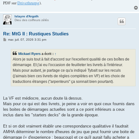
PDF sur
Drivethrurpg
).
Islayre d'Argolh
Dieu des coiffeurs zélés
Re: MtG II : Rustiques Studies
M
mar. juil. 07, 2026 3:31 pm
e
s
s
Mickael Ryers
a écrit :
↑
a
g
Alors je suis tout à fait d'accord sur l'excellent qualité de ces boîtes de
e
démarrage. Et j'ai eu l'occasion de feuilleter les livrets à l'intérieur.
Mais pour autant, je partage ce qu'a indiqué Tybalt sur les reculs
(j'aimais bien ces livrets de règles complètes en VF) et les choix de
traductions étranges ("arpenteurs" ça sonnait bien pourtant).
La VF est médiocre, aucun doute là dessus.
Mais pour ce qui est des livrets, je peine a voir en quoi ceux fournis dans
les boites de démarrages actuelles sont a ce point inférieurs a ceux
inclus dans les "starters decks" de la grande époque.
Et si on doit vraiment établir une correspondance qualitative il faudrait
AMHA déterminer le nombre d'heures de jeu que peut fournir une boite de
démarrage (= d'experience : beaucoup) et ce qu'il aurait fallu acheter a