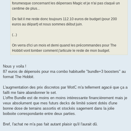
forumesque concernant les dépenses Magic et je n'ai pas claqué un
centime de plus...
De fait il me reste donc toujours 112.10 euros de budget (pour 200
euros au départ) et nous sommes début juin.
(...)
On verra d'ici un mois et demi quand les précommandes pour The
Hobbit vont tomber comment j'articule le reste de mon budget.
Nous y voila !
87 euros de dépensés pour ma combo habituelle "bundle+3 boosters" au
format The Hobbit.
L'augmentation des prix discretos par WotC m'a tellement agacé que ça a
failli me faire abandonner le set.
L'offre Bundle est de moins en moins intéressante financièrement mais je
veux absolument que mes futurs decks de limité soient dotés d'une
bonne dose de terrains assortis et stockés sagement dans la jolie
boiboite correspondante entre deux parties.
Bref, l'achat ne m'a pas fait autant plaisir qu'il l'aurait dû.