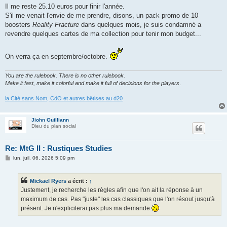
Il me reste 25.10 euros pour finir l'année.
S'il me venait l'envie de me prendre, disons, un pack promo de 10
boosters
Reality Fracture
dans quelques mois, je suis condamné a
revendre quelques cartes de ma collection pour tenir mon budget...
On verra ça en septembre/octobre.
You are the rulebook. There is no other rulebook.
Make it fast, make it colorful and make it full of decisions for the players
.
la Cité sans Nom, CdO et autres bêtises au d20
Jiohn Guilliann
Dieu du plan social
Re: MtG II : Rustiques Studies
M
lun. juil. 06, 2026 5:09 pm
e
s
s
Mickael Ryers
a écrit :
↑
a
g
Justement, je recherche les règles afin que l'on ait la réponse à un
e
maximum de cas. Pas "juste" les cas classiques que l'on résout jusqu'à
présent. Je n'expliciterai pas plus ma demande