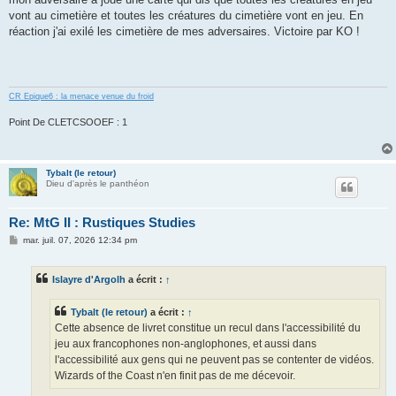
vont au cimetière et toutes les créatures du cimetière vont en jeu. En
réaction j'ai exilé les cimetière de mes adversaires. Victoire par KO !
CR Epique6 : la menace venue du froid
Point De CLETCSOOEF : 1
Tybalt (le retour)
Dieu d'après le panthéon
Re: MtG II : Rustiques Studies
M
mar. juil. 07, 2026 12:34 pm
e
s
s
Islayre d'Argolh
a écrit :
↑
a
g
e
Tybalt (le retour)
a écrit :
↑
Cette absence de livret constitue un recul dans l'accessibilité du
jeu aux francophones non-anglophones, et aussi dans
l'accessibilité aux gens qui ne peuvent pas se contenter de vidéos.
Wizards of the Coast n'en finit pas de me décevoir.