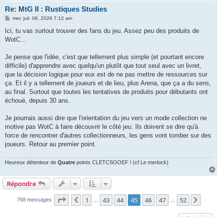
Re: MtG II : Rustiques Studies
M
mer. juil. 08, 2026 7:12 am
e
s
Ici, tu vas surtout trouver des fans du jeu. Assez peu des produits de
s
WotC...
a
g
e
Je pense que l'idée, c'est que tellement plus simple (et pourtant encore
difficile) d'apprendre avec quelqu'un plutôt que tout seul avec un livret,
que la décision logique pour eux est de ne pas mettre de ressources sur
ça. Et il y a tellement de joueurs et de lieu, plus Arena, que ça a du sens,
au final. Surtout que toutes les tentatives de produits pour débutants ont
échoué, depuis 30 ans.
Je pourrais aussi dire que l'orientation du jeu vers un mode collection ne
motive pas WotC à faire découvrir le côté jeu. Ils doivent se dire qu'à
force de rencontrer d'autres collectionneurs, les gens vont tomber sur des
joueurs. Retour au premier point.
Heureux détenteur de
Quatre
points CLETCSOOEF ! (cf Le merlock)
Répondre
Page
45
sur
52
1
43
44
45
46
47
52
Précédent
Suiv
768 messages
…
…