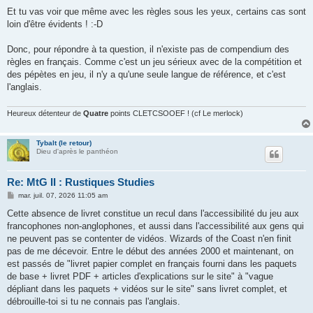
Et tu vas voir que même avec les règles sous les yeux, certains cas sont
loin d'être évidents ! :-D
Donc, pour répondre à ta question, il n'existe pas de compendium des
règles en français. Comme c'est un jeu sérieux avec de la compétition et
des pépètes en jeu, il n'y a qu'une seule langue de référence, et c'est
l'anglais.
Heureux détenteur de
Quatre
points CLETCSOOEF ! (cf Le merlock)
Tybalt (le retour)
Dieu d'après le panthéon
Re: MtG II : Rustiques Studies
M
mar. juil. 07, 2026 11:05 am
e
s
Cette absence de livret constitue un recul dans l'accessibilité du jeu aux
s
francophones non-anglophones, et aussi dans l'accessibilité aux gens qui
a
g
ne peuvent pas se contenter de vidéos. Wizards of the Coast n'en finit
e
pas de me décevoir. Entre le début des années 2000 et maintenant, on
est passés de "livret papier complet en français fourni dans les paquets
de base + livret PDF + articles d'explications sur le site" à "vague
dépliant dans les paquets + vidéos sur le site" sans livret complet, et
débrouille-toi si tu ne connais pas l'anglais.