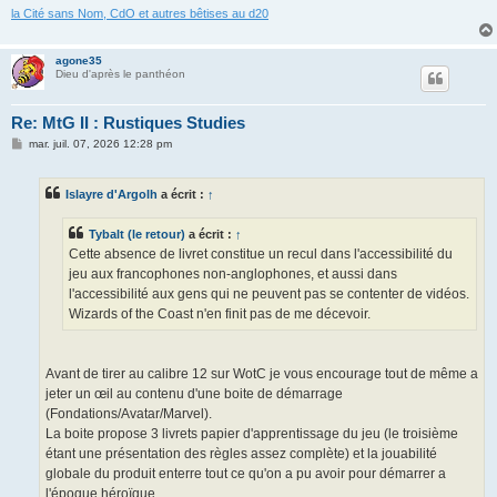
la Cité sans Nom, CdO et autres bêtises au d20
agone35
Dieu d'après le panthéon
Re: MtG II : Rustiques Studies
M
mar. juil. 07, 2026 12:28 pm
e
s
s
Islayre d'Argolh
a écrit :
↑
a
g
e
Tybalt (le retour)
a écrit :
↑
Cette absence de livret constitue un recul dans l'accessibilité du
jeu aux francophones non-anglophones, et aussi dans
l'accessibilité aux gens qui ne peuvent pas se contenter de vidéos.
Wizards of the Coast n'en finit pas de me décevoir.
Avant de tirer au calibre 12 sur WotC je vous encourage tout de même a
jeter un œil au contenu d'une boite de démarrage
(Fondations/Avatar/Marvel).
La boite propose 3 livrets papier d'apprentissage du jeu (le troisième
étant une présentation des règles assez complète) et la jouabilité
globale du produit enterre tout ce qu'on a pu avoir pour démarrer a
l'époque héroïque.