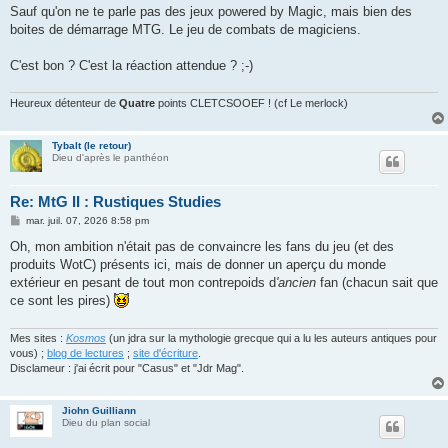
Sauf qu'on ne te parle pas des jeux powered by Magic, mais bien des
boites de démarrage MTG. Le jeu de combats de magiciens.
C'est bon ? C'est la réaction attendue ? ;-)
Heureux détenteur de
Quatre
points CLETCSOOEF ! (cf Le merlock)
Tybalt (le retour)
Dieu d'après le panthéon
Re: MtG II : Rustiques Studies
M
mar. juil. 07, 2026 8:58 pm
e
s
Oh, mon ambition n'était pas de convaincre les fans du jeu (et des
s
produits WotC) présents ici, mais de donner un aperçu du monde
a
g
extérieur en pesant de tout mon contrepoids d
'ancien
fan (chacun sait que
e
ce sont les pires)
Mes sites :
Kosmos
(un jdra sur la mythologie grecque qui a lu les auteurs antiques pour
vous) ;
blog de lectures
;
site d'écriture
.
Disclameur : j'ai écrit pour "Casus" et "Jdr Mag".
Jiohn Guilliann
Dieu du plan social