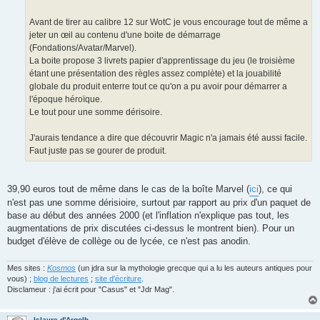
Avant de tirer au calibre 12 sur WotC je vous encourage tout de même a
jeter un œil au contenu d'une boite de démarrage
(Fondations/Avatar/Marvel).
La boite propose 3 livrets papier d'apprentissage du jeu (le troisième
étant une présentation des règles assez complète) et la jouabilité
globale du produit enterre tout ce qu'on a pu avoir pour démarrer a
l'époque héroïque.
Le tout pour une somme dérisoire.
J'aurais tendance a dire que découvrir Magic n'a jamais été aussi facile.
Faut juste pas se gourer de produit.
39,90 euros tout de même dans le cas de la boîte Marvel (
ici
), ce qui
n'est pas une somme dérisioire, surtout par rapport au prix d'un paquet de
base au début des années 2000 (et l'inflation n'explique pas tout, les
augmentations de prix discutées ci-dessus le montrent bien). Pour un
budget d'élève de collège ou de lycée, ce n'est pas anodin.
Mes sites :
Kosmos
(un jdra sur la mythologie grecque qui a lu les auteurs antiques pour
vous) ;
blog de lectures
;
site d'écriture
.
Disclameur : j'ai écrit pour "Casus" et "Jdr Mag".
Islayre d'Argolh