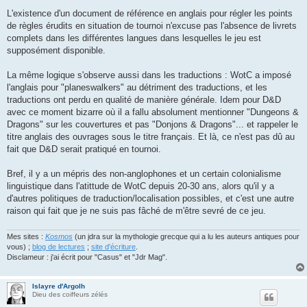
L'existence d'un document de référence en anglais pour régler les points
de règles érudits en situation de tournoi n'excuse pas l'absence de livrets
complets dans les différentes langues dans lesquelles le jeu est
supposément disponible.
La même logique s'observe aussi dans les traductions : WotC a imposé
l'anglais pour "planeswalkers" au détriment des traductions, et les
traductions ont perdu en qualité de manière générale. Idem pour D&D
avec ce moment bizarre où il a fallu absolument mentionner "Dungeons &
Dragons" sur les couvertures et pas "Donjons & Dragons"... et rappeler le
titre anglais des ouvrages sous le titre français. Et là, ce n'est pas dû au
fait que D&D serait pratiqué en tournoi.
Bref, il y a un mépris des non-anglophones et un certain colonialisme
linguistique dans l'atittude de WotC depuis 20-30 ans, alors qu'il y a
d'autres politiques de traduction/localisation possibles, et c'est une autre
raison qui fait que je ne suis pas fâché de m'être sevré de ce jeu.
Mes sites :
Kosmos
(un jdra sur la mythologie grecque qui a lu les auteurs antiques pour
vous) ;
blog de lectures
;
site d'écriture
.
Disclameur : j'ai écrit pour "Casus" et "Jdr Mag".
Islayre d'Argolh
Dieu des coiffeurs zélés