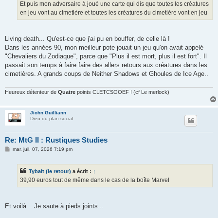
g
Et puis mon adversaire à joué une carte qui dis que toutes les créatures
e
en jeu vont au cimetière et toutes les créatures du cimetière vont en jeu
Living death... Qu'est-ce que j'ai pu en bouffer, de celle là !
Dans les années 90, mon meilleur pote jouait un jeu qu'on avait appelé
"Chevaliers du Zodiaque", parce que "Plus il est mort, plus il est fort". Il
passait son temps à faire faire des allers retours aux créatures dans les
cimetières. A grands coups de Neither Shadows et Ghoules de Ice Age..
Heureux détenteur de
Quatre
points CLETCSOOEF ! (cf Le merlock)
Jiohn Guilliann
Dieu du plan social
Re: MtG II : Rustiques Studies
M
mar. juil. 07, 2026 7:19 pm
e
s
s
Tybalt (le retour)
a écrit :
↑
a
g
39,90 euros tout de même dans le cas de la boîte Marvel
e
Et voilà... Je saute à pieds joints...