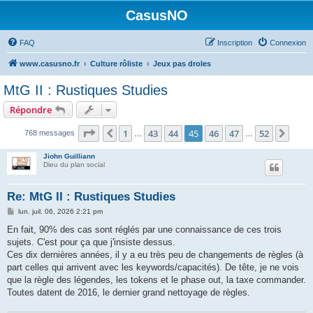
CasusNO
FAQ
Inscription
Connexion
www.casusno.fr
Culture rôliste
Jeux pas droles
MtG II : Rustiques Studies
Répondre
Page
45
sur
52
1
43
44
45
46
47
52
Précédent
Suiv
768 messages
…
…
Jiohn Guilliann
Dieu du plan social
Re: MtG II : Rustiques Studies
M
lun. juil. 06, 2026 2:21 pm
e
s
En fait, 90% des cas sont réglés par une connaissance de ces trois
s
sujets. C'est pour ça que j'insiste dessus.
a
g
Ces dix dernières années, il y a eu très peu de changements de règles (à
e
part celles qui arrivent avec les keywords/capacités). De tête, je ne vois
que la règle des légendes, les tokens et le phase out, la taxe commander.
Toutes datent de 2016, le dernier grand nettoyage de règles.