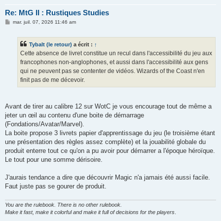
Re: MtG II : Rustiques Studies
M
mar. juil. 07, 2026 11:46 am
e
s
s
Tybalt (le retour)
a écrit :
↑
a
g
Cette absence de livret constitue un recul dans l'accessibilité du jeu aux
e
francophones non-anglophones, et aussi dans l'accessibilité aux gens
qui ne peuvent pas se contenter de vidéos. Wizards of the Coast n'en
finit pas de me décevoir.
Avant de tirer au calibre 12 sur WotC je vous encourage tout de même a
jeter un œil au contenu d'une boite de démarrage
(Fondations/Avatar/Marvel).
La boite propose 3 livrets papier d'apprentissage du jeu (le troisième étant
une présentation des règles assez complète) et la jouabilité globale du
produit enterre tout ce qu'on a pu avoir pour démarrer a l'époque héroïque.
Le tout pour une somme dérisoire.
J'aurais tendance a dire que découvrir Magic n'a jamais été aussi facile.
Faut juste pas se gourer de produit.
You are the rulebook. There is no other rulebook.
Make it fast, make it colorful and make it full of decisions for the players
.