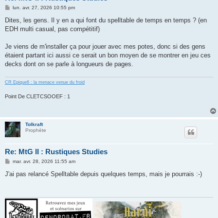
M
lun. avr. 27, 2026 10:55 pm
e
s
Dites, les gens. Il y en a qui font du spelltable de temps en temps ? (en
s
EDH multi casual, pas compétitif)
a
g
e
Je viens de m'installer ça pour jouer avec mes potes, donc si des gens
étaient partant ici aussi ce serait un bon moyen de se montrer en jeu ces
decks dont on se parle à longueurs de pages.
CR Epique6 : la menace venue du froid
Point De CLETCSOOEF : 1
Tolkraft
Prophète
Re: MtG II : Rustiques Studies
M
mar. avr. 28, 2026 11:55 am
e
s
J'ai pas relancé Spelltable depuis quelques temps, mais je pourrais :-)
s
a
g
e