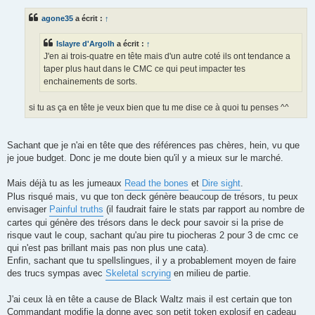
s
s
agone35
a écrit :
↑
a
g
e
Islayre d'Argolh
a écrit :
↑
J'en ai trois-quatre en tête mais d'un autre coté ils ont tendance a
taper plus haut dans le CMC ce qui peut impacter tes
enchainements de sorts.
si tu as ça en tête je veux bien que tu me dise ce à quoi tu penses ^^
Sachant que je n'ai en tête que des références pas chères, hein, vu que
je joue budget. Donc je me doute bien qu'il y a mieux sur le marché.
Mais déjà tu as les jumeaux
Read the bones
et
Dire sight
.
Plus risqué mais, vu que ton deck génère beaucoup de trésors, tu peux
envisager
Painful truths
(il faudrait faire le stats par rapport au nombre de
cartes qui génère des trésors dans le deck pour savoir si la prise de
risque vaut le coup, sachant qu'au pire tu piocheras 2 pour 3 de cmc ce
qui n'est pas brillant mais pas non plus une cata).
Enfin, sachant que tu spellslingues, il y a probablement moyen de faire
des trucs sympas avec
Skeletal scrying
en milieu de partie.
J'ai ceux là en tête a cause de Black Waltz mais il est certain que ton
Commandant modifie la donne avec son petit token explosif en cadeau