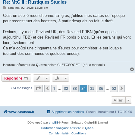
Re: MtG II : Rustiques Studies
M
sam. mai 02, 2026 12:26 pm
e
s
C'est un scellé reconditionné. En gros, j'utilise mes cartes de l'époque
s
pour reconstituer des boosters, à partir desquels on fait le draft.
a
g
e
Dedans, il y a des Revised UK, des Revised FRBN (qu'on appelle
aujourd'hui FBB) et des Revised FR bords blancs. Et les terrains qui vont
bien, évidemment.
Ca m'a coûté une cinquantaine d'euros pour compléter le set jouable
(surtout des communes et quelques uncos).
Heureux détenteur de
Quatre
points CLETCSOOEF ! (cf Le merlock)
Répondre
Page
34
sur
52
1
32
33
34
35
36
52
Précédent
Suiv
774 messages
…
…
Aller
www.casusno.fr
Supprimer les cookies
Fuseau horaire sur
UTC+02:00
Développé par
phpBB
® Forum Software © phpBB Limited
Traduction française officielle
©
Qiaeru
Confidentialité
|
Conditions