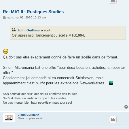
Re: MtG II : Rustiques Studies
M
sam. mai 02, 2026 10:13 am
e
s
s
Jiohn Guilliann
a écrit :
↑
a
g
Cet après midi, lancement du scellé MTG1994.
e
Ça doit pas être exactement donné de faire un scellé dans ce format...
Sinon, Micromania fait une offre "pour deux boosters achetés, un booster
offert".
Candidement j'ai demandé si ça concernait Strixhaven, mais
apparemment c'est plutôt pour les extensions New-yorkaises...
Sois satisfait des fruit, des fleurs et même des feuilles,
Si c'est dans ton jardin à toi que tu les cueilles.
Ne pas monter bien haut peut-être, mais tout seul.
Jiohn Guilliann
Dieu du plan social