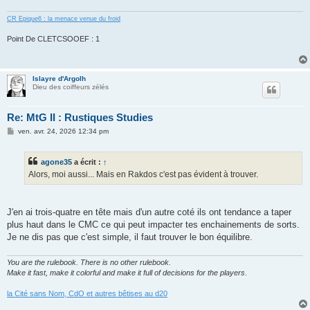
CR Epique6 : la menace venue du froid
Point De CLETCSOOEF : 1
Islayre d'Argolh
Dieu des coiffeurs zélés
Re: MtG II : Rustiques Studies
M
ven. avr. 24, 2026 12:34 pm
e
s
s
agone35
a écrit :
↑
a
g
Alors, moi aussi... Mais en Rakdos c'est pas évident à trouver.
e
J'en ai trois-quatre en tête mais d'un autre coté ils ont tendance a taper
plus haut dans le CMC ce qui peut impacter tes enchainements de sorts.
Je ne dis pas que c'est simple, il faut trouver le bon équilibre.
You are the rulebook. There is no other rulebook.
Make it fast, make it colorful and make it full of decisions for the players
.
la Cité sans Nom, CdO et autres bêtises au d20