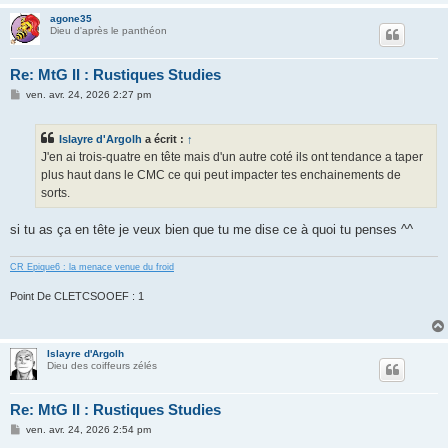
agone35
Dieu d'après le panthéon
Re: MtG II : Rustiques Studies
M
ven. avr. 24, 2026 2:27 pm
e
s
s
Islayre d'Argolh
a écrit :
↑
a
g
J'en ai trois-quatre en tête mais d'un autre coté ils ont tendance a taper
e
plus haut dans le CMC ce qui peut impacter tes enchainements de
sorts.
si tu as ça en tête je veux bien que tu me dise ce à quoi tu penses ^^
CR Epique6 : la menace venue du froid
Point De CLETCSOOEF : 1
Islayre d'Argolh
Dieu des coiffeurs zélés
Re: MtG II : Rustiques Studies
M
ven. avr. 24, 2026 2:54 pm
e