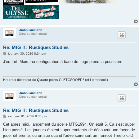
Jiohn Guilliann
Dieu du plan social
Re: MtG II : Rustiques Studies
M
jeu. avr. 30, 2026 8:34 pm
e
s
J'eu fait. Mais ma configuration à base de Lego prend la poussière.
s
a
g
e
Heureux détenteur de
Quatre
points CLETCSOOEF ! (cf Le merlock)
Jiohn Guilliann
Dieu du plan social
Re: MtG II : Rustiques Studies
M
ven. mai 01, 2026 8:33 pm
e
s
Cet après midi, lancement du scellé MTG1994. On était 5. Ca s'est super
s
bien passé. Les joueurs étaient super contents de découvrir une façon de
a
g
jouer différente, où on sue quand l'adversaire sort un Ironroot Treefolk:-D
e