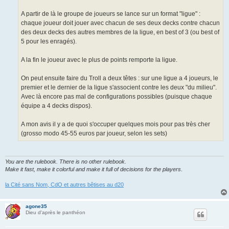
A partir de là le groupe de joueurs se lance sur un format "ligue" :
chaque joueur doit jouer avec chacun de ses deux decks contre chacun
des deux decks des autres membres de la ligue, en best of 3 (ou best of
5 pour les enragés).
A la fin le joueur avec le plus de points remporte la ligue.
On peut ensuite faire du Troll a deux têtes : sur une ligue a 4 joueurs, le
premier et le dernier de la ligue s'associent contre les deux "du milieu".
Avec là encore pas mal de configurations possibles (puisque chaque
équipe a 4 decks dispos).
A mon avis il y a de quoi s'occuper quelques mois pour pas très cher
(grosso modo 45-55 euros par joueur, selon les sets)
You are the rulebook. There is no other rulebook.
Make it fast, make it colorful and make it full of decisions for the players
.
la Cité sans Nom, CdO et autres bêtises au d20
agone35
Dieu d'après le panthéon