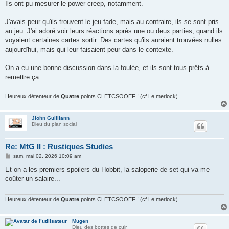
Ils ont pu mesurer le power creep, notamment.
J'avais peur qu'ils trouvent le jeu fade, mais au contraire, ils se sont pris
au jeu. J'ai adoré voir leurs réactions après une ou deux parties, quand ils
voyaient certaines cartes sortir. Des cartes qu'ils auraient trouvées nulles
aujourd'hui, mais qui leur faisaient peur dans le contexte.
On a eu une bonne discussion dans la foulée, et ils sont tous prêts à
remettre ça.
Heureux détenteur de
Quatre
points CLETCSOOEF ! (cf Le merlock)
Jiohn Guilliann
Dieu du plan social
Re: MtG II : Rustiques Studies
M
sam. mai 02, 2026 10:09 am
e
s
Et on a les premiers spoilers du Hobbit, la saloperie de set qui va me
s
coûter un salaire...
a
g
e
Heureux détenteur de
Quatre
points CLETCSOOEF ! (cf Le merlock)
Mugen
Dieu des bottes de cuir