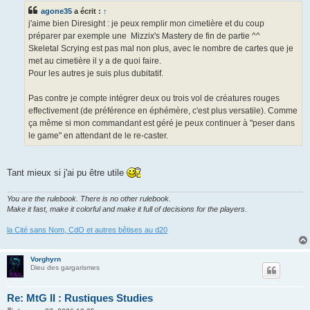
s
agone35
a écrit :
↑
a
g
j'aime bien Diresight : je peux remplir mon cimetière et du coup
e
préparer par exemple une Mizzix's Mastery de fin de partie ^^
Skeletal Scrying est pas mal non plus, avec le nombre de cartes que je
met au cimetière il y a de quoi faire.
Pour les autres je suis plus dubitatif.
Pas contre je compte intégrer deux ou trois vol de créatures rouges
effectivement (de préférence en éphémère, c'est plus versatile). Comme
ça même si mon commandant est géré je peux continuer à "peser dans
le game" en attendant de le re-caster.
Tant mieux si j'ai pu être utile
You are the rulebook. There is no other rulebook.
Make it fast, make it colorful and make it full of decisions for the players
.
la Cité sans Nom, CdO et autres bêtises au d20
Vorghyrn
Dieu des gargarismes
Re: MtG II : Rustiques Studies