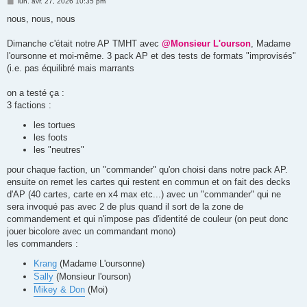
M
lun. avr. 27, 2026 10:35 pm
e
s
nous, nous, nous
s
a
g
Dimanche c'était notre AP TMHT avec
@Monsieur L'ourson
, Madame
e
l'oursonne et moi-même. 3 pack AP et des tests de formats "improvisés"
(i.e. pas équilibré mais marrants
on a testé ça :
3 factions :
les tortues
les foots
les "neutres"
pour chaque faction, un "commander" qu'on choisi dans notre pack AP.
ensuite on remet les cartes qui restent en commun et on fait des decks
d'AP (40 cartes, carte en x4 max etc...) avec un "commander" qui ne
sera invoqué pas avec 2 de plus quand il sort de la zone de
commandement et qui n'impose pas d'identité de couleur (on peut donc
jouer bicolore avec un commandant mono)
les commanders :
Krang
(Madame L'oursonne)
Sally
(Monsieur l'ourson)
Mikey & Don
(Moi)