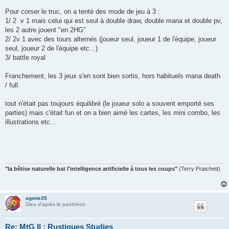
Pour corser le truc, on a tenté des mode de jeu à 3 :
1/ 2 v 1 mais celui qui est seul à double draw, double mana et double pv,
les 2 autre jouent "en 2HG"
2/ 2v 1 avec des tours alternés (joueur seul, joueur 1 de l'équipe, joueur
seul, joueur 2 de l'équipe etc...)
3/ battle royal
Franchement, les 3 jeux s'en sont bien sortis, hors habituels mana death
/ full.
tout n'était pas toujours équilibré (le joueur solo a souvent emporté ses
parties) mais c'était fun et on a bien aimé les cartes, les mini combo, les
illustrations etc...
"la bêtise naturelle bat l'intelligence artificielle à tous les coups"
(Terry Pratchett)
agone35
Dieu d'après le panthéon
Re: MtG II : Rustiques Studies