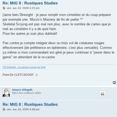
Re: MtG II : Rustiques Studies
M
ven. avr. 24, 2026 4:15 pm
e
s
j'aime bien Diresight : je peux remplir mon cimetière et du coup préparer
s
par exemple une Mizzix's Mastery de fin de partie ^^
a
g
Skeletal Scrying est pas mal non plus, avec le nombre de cartes que je
e
met au cimetière il y a de quoi faire.
Pour les autres je suis plus dubitatif.
Pas contre je compte intégrer deux ou trois vol de créatures rouges
effectivement (de préférence en éphémère, c'est plus versatile). Comme
ça même si mon commandant est géré je peux continuer à "peser dans le
game" en attendant de le re-caster.
CR Epique6 : la menace venue du froid
Point De CLETCSOOEF : 1
Islayre d'Argolh
Dieu des coiffeurs zélés
Re: MtG II : Rustiques Studies
M
ven. avr. 24, 2026 4:38 pm
e
s