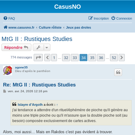
CasusNO
FAQ
Inscription
Connexion
www.casusno.fr
Culture rôliste
Jeux pas droles
MtG II : Rustiques Studies
Répondre
Page
34
sur
52
1
32
33
34
35
36
52
Précédent
Suiv
774 messages
…
…
agone35
Dieu d'après le panthéon
Re: MtG II : Rustiques Studies
M
ven. avr. 24, 2026 12:16 pm
e
s
s
Islayre d'Argolh
a écrit :
↑
a
g
j'ai tendance a attendre d'un rituel/éphémère de pioche qu'il génère au
e
moins une triple pioche ou qu'il m'assure que la double pioche soit (au
besoin) composée exclusivement de cartes actives.
Alors, moi aussi... Mais en Rakdos c'est pas évident à trouver.