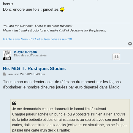
bonus.
Donc encore une fois : pincettes
You are the rulebook. There is no other rulebook.
Make it fast, make it colorful and make it full of decisions for the players
.
la Cité sans Nom, CdO et autres bêtises au d20
Islayre d'Argolh
Dieu des coiffeurs zélés
Re: MtG II : Rustiques Studies
M
ven. avr. 24, 2026 3:43 pm
e
s
Tiens sinon mon dernier objet de réflexion du moment sur les façons
s
d'optimiser le nombre d'heures jouées par euro dépensé dans Magic.
a
g
e
Je me demandais ce que donnerait le format limité suivant :
Chaque joueur achète un bundle (ou 9 boosters s'il n'en a rien a foutre
de la jolie boiboite et des terrains assortis au set) et, avec son pool de
cartes, doit construire deux decks (existants en simultané, on ne fait pas
passer une carte d'un deck a l'autre).