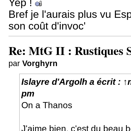
Yep !
Bref je l'aurais plus vu E
son coût d'invoc'
Re: MtG II : Rustiques 
par
Vorghyrn
Islayre d'Argolh
a écrit :
↑
pm
On a
Thanos
J'aime bien, c'est du beau 