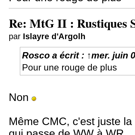
Re: MtG II : Rustiques 
par
Islayre d'Argolh
Rosco
a écrit :
↑
mer. juin 
Pour une rouge de plus
Non
Même CMC, c'est juste la 
qui passe de WW à WR.