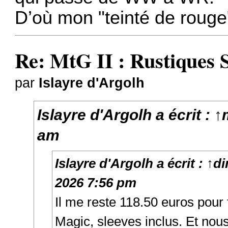
D’où mon "teinté de rouge
Re: MtG II : Rustiques 
par
Islayre d'Argolh
Islayre d'Argolh
a écrit :
↑
am
Islayre d'Argolh
a écrit :
↑
di
2026 7:56 pm
Il me reste 118.50 euros pour f
Magic, sleeves inclus. Et no