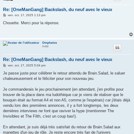
Re: [OneManGang] Backslash, du neuf avec le vieux
M
ven. oct. 17, 2025 1:13 pm
e
s
Chouette. Merci pour la réponse.
s
a
g
e
Omphalos
Initié
Re: [OneManGang] Backslash, du neuf avec le vieux
M
ven. oct. 17, 2025 5:04 pm
e
s
Je passe juste pour célébrer le retour attendu de Brain.Salad, le saluer
s
chaleureusement et le féliciter pour son nouveau jeu.
a
g
e
Je commanderais le jeu prochainement (en attendant, j'en profite pour
trouver de la place dans ma ludothèque car je viens de réaliser que le
bouquin était au format A4 et non A5, comme je l'espérais) car j'étais déjà
vendu lors des premières annonces, il y a fort longtemps, les deux
dernières interviews ne font que raviver la hype (mentionner The
Invisibles et The Filth, c'est un coup bas!).
En attendant, je suis déjà très satisfait du retour de Brain.Salad aux
manettes d'un jeu de rôle. Je reste encore très fan de l'univers