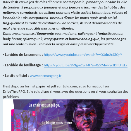
Backslash est un jeu de rôles d’horreur contemporain, prenant pour cadre la ville
de Londres. Il propose aux joueuses et aux joueurs d’incarner des Ushabtis : des
nettoyeurs surnaturels, travaillant pour une vieille société britannique, vétuste et
insondable : Isis Incorporated. Revenus d’entre les morts après avoir croisé
tragiquement la route de créatures ou de sorciers, ils sont désormais dotés de
neuf vies et de capacités martiales améliorées.
Dans une ambiance d’épouvante post-moderne, mélangeant fantastique noir,
body horror, splatterpunk, creepypastas et horreur analogique, les personnages
ont une seule mission : éliminer la magie et ainsi préserver l’hyperréalité.
- La vidéo de lancement :
https://www.youtube.com/watch?v=D3dn2cDlQrY
- La vidéo de feuilletage :
https://youtu.be/9-3g-eCwIF8?si=XZRMwFyctDhUrxL9
- Le site officiel :
www.onemangang.fr
Il est dispo au format papier et pdf sur Lulu.com, et au format pdf sur
DriveThruRPG. Et je suis dispo si vous avez des questions ou si vous souhaitez des
précisions.