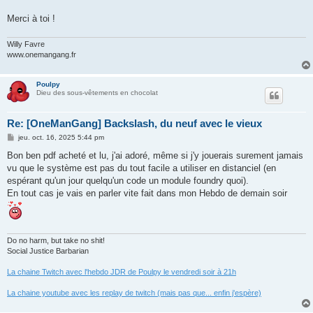
Merci à toi !
Willy Favre
www.onemangang.fr
Poulpy
Dieu des sous-vêtements en chocolat
Re: [OneManGang] Backslash, du neuf avec le vieux
M
jeu. oct. 16, 2025 5:44 pm
e
s
Bon ben pdf acheté et lu, j'ai adoré, même si j'y jouerais surement jamais
s
vu que le système est pas du tout facile a utiliser en distanciel (en
a
g
espérant qu'un jour quelqu'un code un module foundry quoi).
e
En tout cas je vais en parler vite fait dans mon Hebdo de demain soir
Do no harm, but take no shit!
Social Justice Barbarian
La chaine Twitch avec l'hebdo JDR de Poulpy le vendredi soir à 21h
La chaine youtube avec les replay de twitch (mais pas que... enfin j'espère)