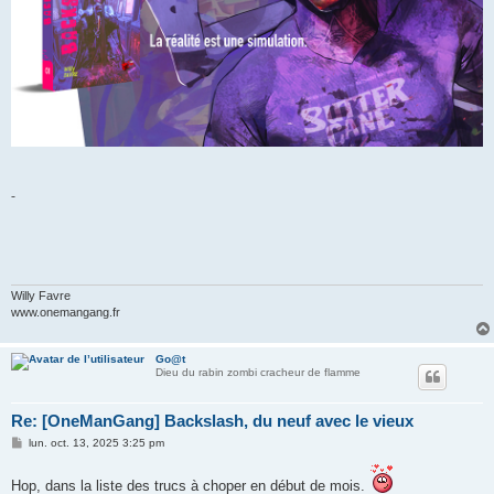
-
Willy Favre
www.onemangang.fr
Go@t
Dieu du rabin zombi cracheur de flamme
Re: [OneManGang] Backslash, du neuf avec le vieux
M
lun. oct. 13, 2025 3:25 pm
e
s
s
Hop, dans la liste des trucs à choper en début de mois.