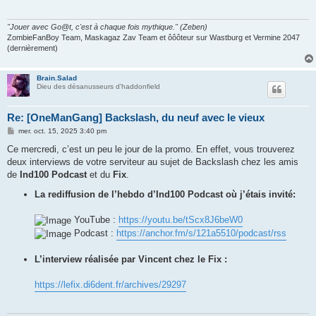
a
g
e
"Jouer avec Go@t, c'est à chaque fois mythique." (Zeben)
ZombieFanBoy Team, Maskagaz Zav Team et ôôôteur sur Wastburg et Vermine 2047
(dernièrement)
Brain.Salad
Dieu des désanusseurs d'haddonfield
Re: [OneManGang] Backslash, du neuf avec le vieux
M
mer. oct. 15, 2025 3:40 pm
e
s
Ce mercredi, c’est un peu le jour de la promo. En effet, vous trouverez
s
deux interviews de votre serviteur au sujet de Backslash chez les amis
a
g
de
Ind100 Podcast
et du
Fix
.
e
La rediffusion de l’hebdo d’Ind100 Podcast où j’étais invité:
YouTube :
https://youtu.be/tScx8J6beW0
Podcast :
https://anchor.fm/s/121a5510/podcast/rss
L’interview réalisée par Vincent chez le Fix :
https://lefix.di6dent.fr/archives/29297