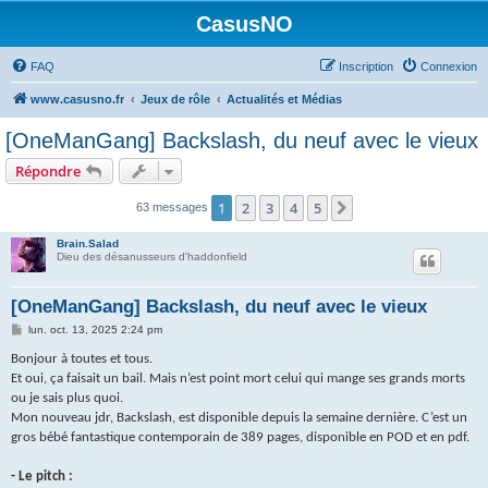
CasusNO
FAQ
Inscription
Connexion
www.casusno.fr
Jeux de rôle
Actualités et Médias
[OneManGang] Backslash, du neuf avec le vieux
Répondre
1
2
3
4
5
Suivant
63 messages
Brain.Salad
Dieu des désanusseurs d'haddonfield
[OneManGang] Backslash, du neuf avec le vieux
M
lun. oct. 13, 2025 2:24 pm
e
s
Bonjour à toutes et tous.
s
Et oui, ça faisait un bail. Mais n’est point mort celui qui mange ses grands morts
a
g
ou je sais plus quoi.
e
Mon nouveau jdr, Backslash, est disponible depuis la semaine dernière. C’est un
gros bébé fantastique contemporain de 389 pages, disponible en POD et en pdf.
- Le pitch :