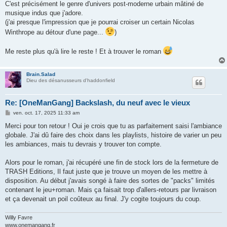
C'est précisément le genre d'univers post-moderne urbain mâtiné de
musique indus que j'adore.
(j'ai presque l'impression que je pourrai croiser un certain Nicolas
Winthrope au détour d'une page...
)
Me reste plus qu'à lire le reste ! Et à trouver le roman
Brain.Salad
Dieu des désanusseurs d'haddonfield
Re: [OneManGang] Backslash, du neuf avec le vieux
M
ven. oct. 17, 2025 11:33 am
e
s
Merci pour ton retour ! Oui je crois que tu as parfaitement saisi l'ambiance
s
globale. J'ai dû faire des choix dans les playlists, histoire de varier un peu
a
g
les ambiances, mais tu devrais y trouver ton compte.
e
Alors pour le roman, j'ai récupéré une fin de stock lors de la fermeture de
TRASH Editions, Il faut juste que je trouve un moyen de les mettre à
disposition. Au début j'avais songé à faire des sortes de "packs" limités
contenant le jeu+roman. Mais ça faisait trop d'allers-retours par livraison
et ça devenait un poil coûteux au final. J'y cogite toujours du coup.
Willy Favre
www.onemangang.fr