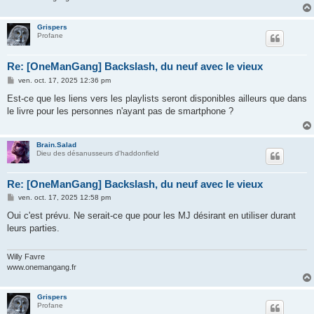
Grispers
Profane
Re: [OneManGang] Backslash, du neuf avec le vieux
M
ven. oct. 17, 2025 12:36 pm
e
s
Est-ce que les liens vers les playlists seront disponibles ailleurs que dans
s
le livre pour les personnes n'ayant pas de smartphone ?
a
g
e
Brain.Salad
Dieu des désanusseurs d'haddonfield
Re: [OneManGang] Backslash, du neuf avec le vieux
M
ven. oct. 17, 2025 12:58 pm
e
s
Oui c'est prévu. Ne serait-ce que pour les MJ désirant en utiliser durant
s
leurs parties.
a
g
e
Willy Favre
www.onemangang.fr
Grispers
Profane