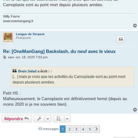
Carnoplaste sont au point mort depuis plusieurs années.
Willy Favre
www.onemangang.fr
Langue de Serpent
Pratiquant
Re: [OneManGang] Backslash, du neuf avec le vieux
M
sam. oct. 18, 2025 7:03 pm
e
s
s
Brain.Salad
a écrit :
↑
a
g
[... ] mais je crois que les activités du Carnoplaste sont au point mort
e
depuis plusieurs années.
Petit HS :
Malheureusement, le Carnoplaste est définitivement fermé (depuis au
moins 2020 si je me souviens bien).
Répondre
1
2
3
4
5
Suivant
63 messages