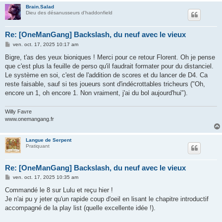
Brain.Salad
Dieu des désanusseurs d'haddonfield
Re: [OneManGang] Backslash, du neuf avec le vieux
M
ven. oct. 17, 2025 10:17 am
e
s
Bigre, t'as des yeux bioniques ! Merci pour ce retour Florent. Oh je pense
s
que c'est plus la feuille de perso qu'il faudrait formater pour du distanciel.
a
g
Le système en soi, c'est de l'addition de scores et du lancer de D4. Ca
e
reste faisable, sauf si tes joueurs sont d'indécrottables tricheurs ("Oh,
encore un 1, oh encore 1. Non vraiment, j'ai du bol aujourd'hui").
Willy Favre
www.onemangang.fr
Langue de Serpent
Pratiquant
Re: [OneManGang] Backslash, du neuf avec le vieux
M
ven. oct. 17, 2025 10:35 am
e
s
Commandé le 8 sur Lulu et reçu hier !
s
Je n'ai pu y jeter qu'un rapide coup d'oeil en lisant le chapitre introductif
a
g
accompagné de la play list (quelle excellente idée !).
e