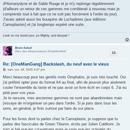
d'Humanydyne et de Sable Rouge et je m'y replonge régulièrement
(d'ailleurs un retour de ces gammes me comblerait à nouveau mais je
comprends tout à fait que ce ne soit pas forcément à l'ordre du jour).
J'avais adoré aussi les bouquins de Luchadores (aux éditions
Carnoplastes) et j'ai longtemps espéré une suite.
Look on my bookcase, ye Mighty, and despair !
Brain.Salad
Dieu des désanusseurs d'haddonfield
Re: [OneManGang] Backslash, du neuf avec le vieux
M
sam. oct. 18, 2025 4:47 pm
e
s
Merci beaucoup pour tes gentils mots Omphalos, je suis très touché. Oui
s
j'ai préféré opter pour du format A4 au final, afin de pouvoir plus aisément
a
g
couler l'ensemble du texte et ne pas avoir un livre écrit en corps 6. J'ai eu
e
pitié pour vos yeux.
Je te rassure, mes anciennes gammes ne sont pas abandonnées mais
j'essaye de m'organiser un peu dans l'ordre. Si je pars dans tous les
sens, en général, je finis surtout par faire du sur place.
Pour les livres dont tu parles chez le Carnoplaste, je suppose que tu
parles des fascicules de Green Tiburon, écrits par Julien Caldironi. Je
n'en ai fait que les couvertures mais je crois que les activités du