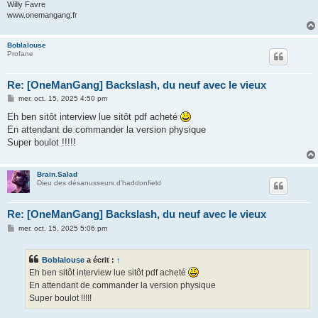
Willy Favre
www.onemangang.fr
Boblalouse
Profane
Re: [OneManGang] Backslash, du neuf avec le vieux
M
mer. oct. 15, 2025 4:50 pm
e
s
Eh ben sitôt interview lue sitôt pdf acheté
s
En attendant de commander la version physique
a
g
Super boulot !!!!!
e
Brain.Salad
Dieu des désanusseurs d'haddonfield
Re: [OneManGang] Backslash, du neuf avec le vieux
M
mer. oct. 15, 2025 5:06 pm
e
s
s
Boblalouse
a écrit :
↑
a
g
Eh ben sitôt interview lue sitôt pdf acheté
e
En attendant de commander la version physique
Super boulot !!!!!