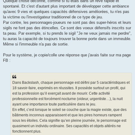
Quelque chose déconne, comme si tu étais dans un rêve rapide et
spontané. Et c'est d'autant plus important de développer cette ambiance
qu'avec 9 vies et quelques capacités défensives améliorées, tu n'es pas
la victime ou l'investigateur traditionnel de ce type de jeu.
Par contre, les personnages-joueurs ne sont pas des super-héros et leurs
sigils ne font pas des étincelles. Ce sont des voeux défensifs inscrits sur
ta peau. Par exemple, si tu prends le sigil "Je ne veux jamais me perdre",
tu auras la capacité de toujours trouver la bonne porte dans un immeuble.
Même si l'immeuble n'a pas de sortie.
Pour le système, je copie/colle une réponse que j'avais faite sur ma page
FB :
Dans Backslash, chaque personnage est défini par 5 caractéristiques et
18 savoir-faire, exprimés en réussites. Il possède surtout un profil, qui
est la profession qu’il exerçait avant de mourir. Cette activité
professionnelle est forcément nocturne (videur, urgentiste…), la nuit
ayant une importance toute particulière dans le jeu.
En effet, c’est lorsque le soleil se couche que la magie existe, que des
bâtiments inconnus apparaissent et que les pires horreurs rampent
sous les étoiles. Cela signifie qu’en pleine journée, le personnage est
quasiment un individu ordinaire. Ses capacités et objets altérés ne
fonctionnent plus.