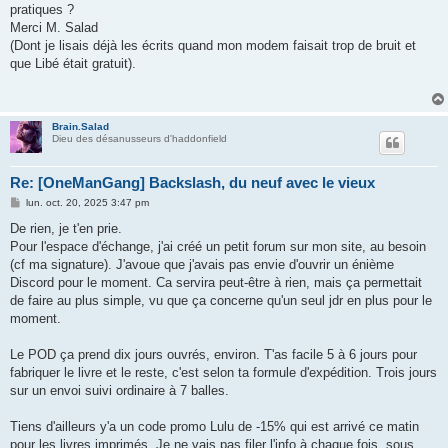
pratiques ?
Merci M. Salad
(Dont je lisais déjà les écrits quand mon modem faisait trop de bruit et
que Libé était gratuit).
Brain.Salad
Dieu des désanusseurs d'haddonfield
Re: [OneManGang] Backslash, du neuf avec le vieux
M
lun. oct. 20, 2025 3:47 pm
e
s
De rien, je t'en prie.
s
Pour l'espace d'échange, j'ai créé un petit forum sur mon site, au besoin
a
g
(cf ma signature). J'avoue que j'avais pas envie d'ouvrir un énième
e
Discord pour le moment. Ca servira peut-être à rien, mais ça permettait
de faire au plus simple, vu que ça concerne qu'un seul jdr en plus pour le
moment.
Le POD ça prend dix jours ouvrés, environ. T'as facile 5 à 6 jours pour
fabriquer le livre et le reste, c'est selon ta formule d'expédition. Trois jours
sur un envoi suivi ordinaire à 7 balles.
Tiens d'ailleurs y'a un code promo Lulu de -15% qui est arrivé ce matin
pour les livres imprimés. Je ne vais pas filer l'info à chaque fois, sous