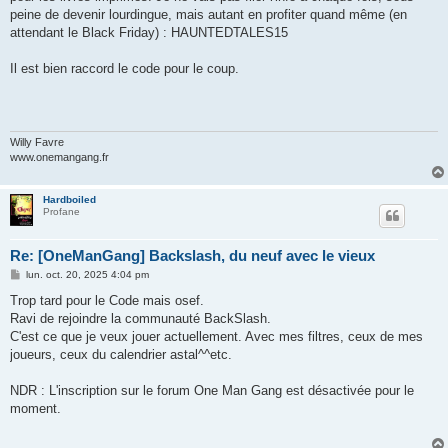
peine de devenir lourdingue, mais autant en profiter quand même (en
attendant le Black Friday) : HAUNTEDTALES15
Il est bien raccord le code pour le coup.
Willy Favre
www.onemangang.fr
Hardboiled
Profane
Re: [OneManGang] Backslash, du neuf avec le vieux
M
lun. oct. 20, 2025 4:04 pm
e
s
Trop tard pour le Code mais osef.
s
Ravi de rejoindre la communauté BackSlash.
a
g
C'est ce que je veux jouer actuellement. Avec mes filtres, ceux de mes
e
joueurs, ceux du calendrier astal^^etc.
NDR : L'inscription sur le forum One Man Gang est désactivée pour le
moment.