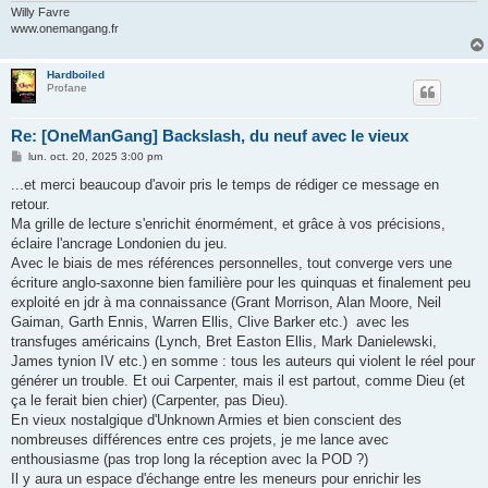
Willy Favre
www.onemangang.fr
Hardboiled
Profane
Re: [OneManGang] Backslash, du neuf avec le vieux
M
lun. oct. 20, 2025 3:00 pm
e
s
...et merci beaucoup d'avoir pris le temps de rédiger ce message en
s
retour.
a
g
Ma grille de lecture s'enrichit énormément, et grâce à vos précisions,
e
éclaire l'ancrage Londonien du jeu.
Avec le biais de mes références personnelles, tout converge vers une
écriture anglo-saxonne bien familière pour les quinquas et finalement peu
exploité en jdr à ma connaissance (Grant Morrison, Alan Moore, Neil
Gaiman, Garth Ennis, Warren Ellis, Clive Barker etc.) avec les
transfuges américains (Lynch, Bret Easton Ellis, Mark Danielewski,
James tynion IV etc.) en somme : tous les auteurs qui violent le réel pour
générer un trouble. Et oui Carpenter, mais il est partout, comme Dieu (et
ça le ferait bien chier) (Carpenter, pas Dieu).
En vieux nostalgique d'Unknown Armies et bien conscient des
nombreuses différences entre ces projets, je me lance avec
enthousiasme (pas trop long la réception avec la POD ?)
Il y aura un espace d'échange entre les meneurs pour enrichir les