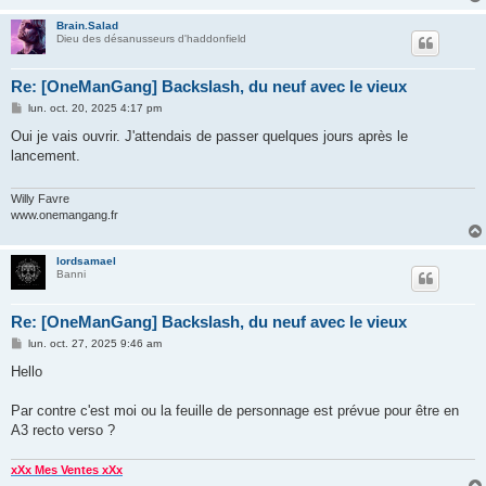
Brain.Salad
Dieu des désanusseurs d'haddonfield
Re: [OneManGang] Backslash, du neuf avec le vieux
M
lun. oct. 20, 2025 4:17 pm
e
s
Oui je vais ouvrir. J'attendais de passer quelques jours après le
s
lancement.
a
g
e
Willy Favre
www.onemangang.fr
lordsamael
Banni
Re: [OneManGang] Backslash, du neuf avec le vieux
M
lun. oct. 27, 2025 9:46 am
e
s
Hello
s
a
g
Par contre c'est moi ou la feuille de personnage est prévue pour être en
e
A3 recto verso ?
xXx Mes Ventes xXx