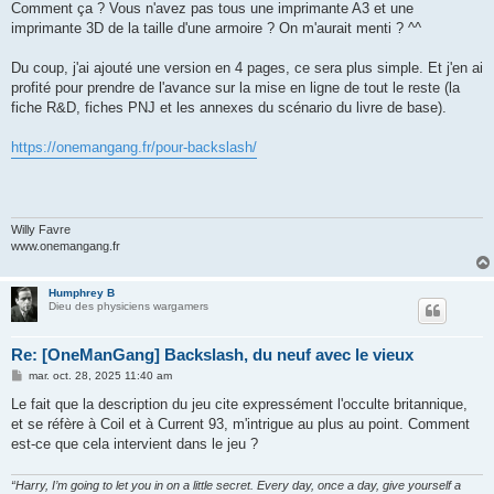
s
Comment ça ? Vous n'avez pas tous une imprimante A3 et une
s
imprimante 3D de la taille d'une armoire ? On m'aurait menti ? ^^
a
g
e
Du coup, j'ai ajouté une version en 4 pages, ce sera plus simple. Et j'en ai
profité pour prendre de l'avance sur la mise en ligne de tout le reste (la
fiche R&D, fiches PNJ et les annexes du scénario du livre de base).
https://onemangang.fr/pour-backslash/
Willy Favre
www.onemangang.fr
Humphrey B
Dieu des physiciens wargamers
Re: [OneManGang] Backslash, du neuf avec le vieux
M
mar. oct. 28, 2025 11:40 am
e
s
Le fait que la description du jeu cite expressément l'occulte britannique,
s
et se réfère à Coil et à Current 93, m'intrigue au plus au point. Comment
a
g
est-ce que cela intervient dans le jeu ?
e
“Harry, I’m going to let you in on a little secret. Every day, once a day, give yourself a