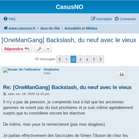
CasusNO
FAQ
Inscription
Connexion
www.casusno.fr
Jeux de rôle
Actualités et Médias
[OneManGang] Backslash, du neuf avec le vieux
Répondre
1
2
3
4
5
Précédent
Suivant
63 messages
Omphalos
Initié
Re: [OneManGang] Backslash, du neuf avec le vieux
M
sam. oct. 18, 2025 11:15 pm
e
s
Il n’y a pas de pression, je comprends tout à fait que les anciennes
s
gammes ne soient pas du tout prioritaires et je suis même agréablement
a
g
surpris que tu considères encore les réactiver.
e
De même, mes yeux te remercieront (pas mes étagères).
Je parlais effectivement des fascicules de Green Tiburon de chez feu