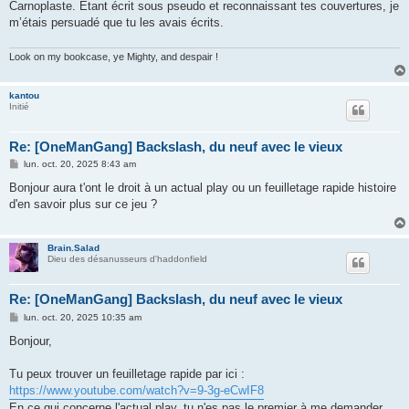
Carnoplaste. Étant écrit sous pseudo et reconnaissant tes couvertures, je
m’étais persuadé que tu les avais écrits.
Look on my bookcase, ye Mighty, and despair !
kantou
Initié
Re: [OneManGang] Backslash, du neuf avec le vieux
M
lun. oct. 20, 2025 8:43 am
e
s
Bonjour aura t'ont le droit à un actual play ou un feuilletage rapide histoire
s
d'en savoir plus sur ce jeu ?
a
g
e
Brain.Salad
Dieu des désanusseurs d'haddonfield
Re: [OneManGang] Backslash, du neuf avec le vieux
M
lun. oct. 20, 2025 10:35 am
e
s
Bonjour,
s
a
g
Tu peux trouver un feuilletage rapide par ici :
e
https://www.youtube.com/watch?v=9-3g-eCwIF8
En ce qui concerne l'actual play, tu n'es pas le premier à me demander