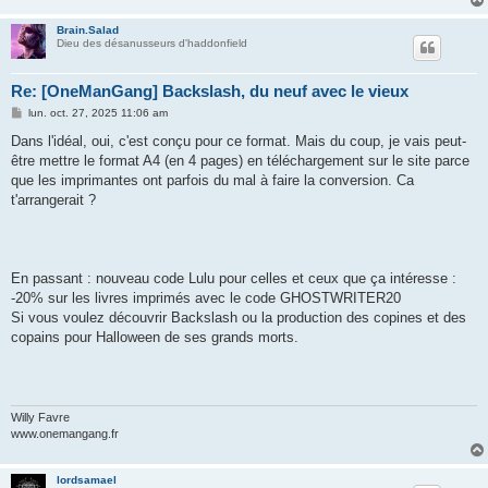
Brain.Salad
Dieu des désanusseurs d'haddonfield
Re: [OneManGang] Backslash, du neuf avec le vieux
M
lun. oct. 27, 2025 11:06 am
e
s
Dans l'idéal, oui, c'est conçu pour ce format. Mais du coup, je vais peut-
s
être mettre le format A4 (en 4 pages) en téléchargement sur le site parce
a
g
que les imprimantes ont parfois du mal à faire la conversion. Ca
e
t'arrangerait ?
En passant : nouveau code Lulu pour celles et ceux que ça intéresse :
-20% sur les livres imprimés avec le code GHOSTWRITER20
Si vous voulez découvrir Backslash ou la production des copines et des
copains pour Halloween de ses grands morts.
Willy Favre
www.onemangang.fr
lordsamael