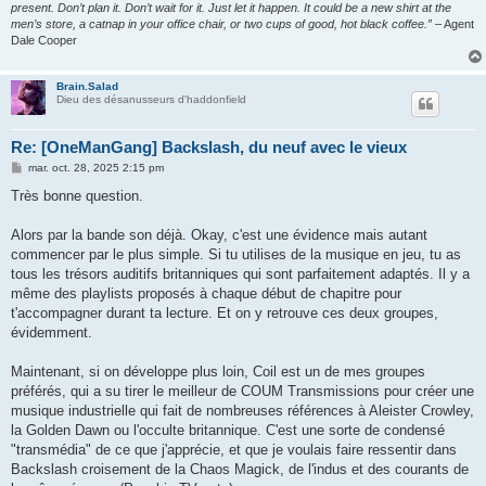
present. Don’t plan it. Don’t wait for it. Just let it happen. It could be a new shirt at the
men’s store, a catnap in your office chair, or two cups of good, hot black coffee.”
– Agent
Dale Cooper
Brain.Salad
Dieu des désanusseurs d'haddonfield
Re: [OneManGang] Backslash, du neuf avec le vieux
M
mar. oct. 28, 2025 2:15 pm
e
s
Très bonne question.
s
a
g
Alors par la bande son déjà. Okay, c'est une évidence mais autant
e
commencer par le plus simple. Si tu utilises de la musique en jeu, tu as
tous les trésors auditifs britanniques qui sont parfaitement adaptés. Il y a
même des playlists proposés à chaque début de chapitre pour
t'accompagner durant ta lecture. Et on y retrouve ces deux groupes,
évidemment.
Maintenant, si on développe plus loin, Coil est un de mes groupes
préférés, qui a su tirer le meilleur de COUM Transmissions pour créer une
musique industrielle qui fait de nombreuses références à Aleister Crowley,
la Golden Dawn ou l'occulte britannique. C'est une sorte de condensé
"transmédia" de ce que j'apprécie, et que je voulais faire ressentir dans
Backslash croisement de la Chaos Magick, de l'indus et des courants de