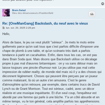
Brain.Salad
Dieu des désanusseurs d'haddonfield
Re: [OneManGang] Backslash, du neuf avec le vieux
M
lun. oct. 20, 2025 2:29 pm
e
s
Hello,
s
a
g
Alors de base, le jeu se veut plutôt "sérieux". Je mets le mots entre
e
guillemets parce qu'on sait tous que c'est parfois difficile d'imposer une
chape de plomb à une table, et qu'un scénario très dark a parfois
tendance à partir en cacahuètes. Enfin, dans tous les cas, on est pas
dans Brain Soda quoi. Mais disons que Backslash utilise ce décalage
propre à pas mal d'œuvres britanniques : on y va sans détour mais on
laisse toujours une pincée d'humour noir. Le jeu utilise pas mal cette
impression de
rubber reality,
de monde réel mais où il y a des choses qui
déconnent légèrement. Choses qui peuvent être perçues par un joueur
comme malaisant, là où un autre s'en amusera. C'est le genre
d'atmosphère qu'on retrouve, par exemple, dans certains trucs de David
Lynch ou de Grant Morrison. Tout est sérieux, cadré, avec un décor
réaliste et une musique inquiétante. Et d'un seul coup, l'enquêteur est
abordé par une femme qui parle à une bûche. Y'a un côté absurde et en
même temps, vu le ton général, cela amplifie parfois tes appréhensions.