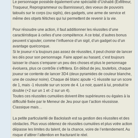
Le personnage possède également une spécialité d’Ushabti (Exfiltreur,
Traqueur, Reprogrammeur ou Bannisseur), des voeux de pouvoirs
tatoués sur le corps (ou sigils), des gadgets, une arme de service et
même des objets fétiches qui lui permettent de revenir à la vie.
Pour résoudre une action, il faut additionner les réussites d’une
caractéristique à celles d’une compétence. A ce total, d’autres bonus
peuvent s’ajouter, comme l’influence d’un sigil, d’un gadget ou d’un
avantage quelconque.
Si le joueur n’a toujours pas assez de réussites, il peut choisir de lancer
les dés pour son personnage. Faire appel au hasard, c’est toujours
laisser le chaos s’emparer un peu des choses et plus le personnage
évoluera, plus ce contrôle s’effritera. En début de jeu, toutefois, chaque
joueur se contente de lancer 3D4 (deux pyramides de couleur blanche,
une de couleur noire). Chaque dé blanc ajoute +1 réussite sur un score
de 1, mais -1 réussite sur un score de 4. Le noir, quant à lui, produit le
double (+2 sur un 1 et -2 sur un 4).
Toutes ces réussites cumulées doivent être supérieures ou égales à la
difficulté fixée par le Meneur de Jeu pour que l’action réussisse.
Classique mais…
La petite particularité de Backslash est sa gestion des réussites et des
obstacles. Plus vous obtenez de réussites cumulées et plus votre action
dépasse les limites du talent, de la chance, voire de l’entendement. Au
risque d’attirer l’attention en fracturant le réel.