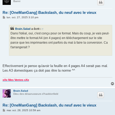
Banni
Re: [OneManGang] Backslash, du neuf avec le vieux
M
lun. oct. 27, 2025 3:10 pm
e
s
s
Brain.Salad
a écrit :
↑
a
g
Dans l'idéal, oui, c'est conçu pour ce format. Mais du coup, je vais peut-
e
être mettre le format A4 (en 4 pages) en téléchargement sur le site
parce que les imprimantes ont parfois du mal à faire la conversion. Ca
t'arrangerait ?
Effectivement je pense qu'avoir la feuille en 4 pages A4 serait pas mal.
Les A3 domestiques ça doit pas être la norme ^^
xXx Mes Ventes xXx
Brain.Salad
Dieu des désanusseurs d'haddonfield
Re: [OneManGang] Backslash, du neuf avec le vieux
M
mar. oct. 28, 2025 10:59 am
e