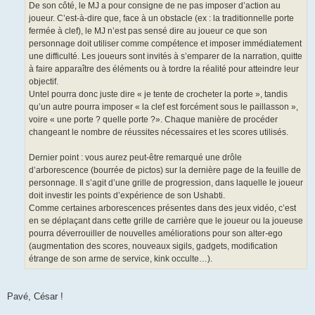
De son côté, le MJ a pour consigne de ne pas imposer d’action au
joueur. C’est-à-dire que, face à un obstacle (ex : la traditionnelle porte
fermée à clef), le MJ n’est pas sensé dire au joueur ce que son
personnage doit utiliser comme compétence et imposer immédiatement
une difficulté. Les joueurs sont invités à s’emparer de la narration, quitte
à faire apparaître des éléments ou à tordre la réalité pour atteindre leur
objectif.
Untel pourra donc juste dire « je tente de crocheter la porte », tandis
qu’un autre pourra imposer « la clef est forcément sous le paillasson »,
voire « une porte ? quelle porte ?». Chaque manière de procéder
changeant le nombre de réussites nécessaires et les scores utilisés.
Dernier point : vous aurez peut-être remarqué une drôle
d’arborescence (bourrée de pictos) sur la dernière page de la feuille de
personnage. Il s’agit d’une grille de progression, dans laquelle le joueur
doit investir les points d’expérience de son Ushabti.
Comme certaines arborescences présentes dans des jeux vidéo, c’est
en se déplaçant dans cette grille de carrière que le joueur ou la joueuse
pourra déverrouiller de nouvelles améliorations pour son alter-ego
(augmentation des scores, nouveaux sigils, gadgets, modification
étrange de son arme de service, kink occulte…).
Pavé, César !