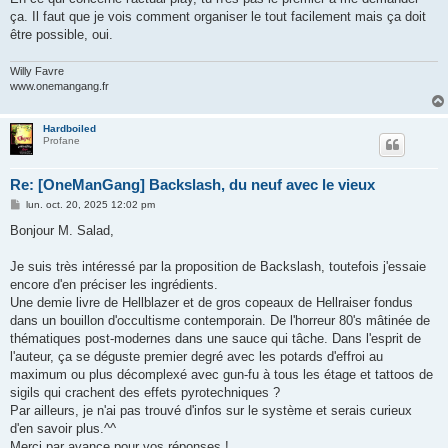
ça. Il faut que je vois comment organiser le tout facilement mais ça doit
être possible, oui.
Willy Favre
www.onemangang.fr
Hardboiled
Profane
Re: [OneManGang] Backslash, du neuf avec le vieux
M
lun. oct. 20, 2025 12:02 pm
e
s
Bonjour M. Salad,
s
a
g
Je suis très intéressé par la proposition de Backslash, toutefois j'essaie
e
encore d'en préciser les ingrédients.
Une demie livre de Hellblazer et de gros copeaux de Hellraiser fondus
dans un bouillon d'occultisme contemporain. De l'horreur 80's mâtinée de
thématiques post-modernes dans une sauce qui tâche. Dans l'esprit de
l'auteur, ça se déguste premier degré avec les potards d'effroi au
maximum ou plus décomplexé avec gun-fu à tous les étage et tattoos de
sigils qui crachent des effets pyrotechniques ?
Par ailleurs, je n'ai pas trouvé d'infos sur le système et serais curieux
d'en savoir plus.^^
Merci par avance pour vos réponses !