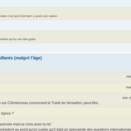
te c'est qu'il doit bien y avoir une raison.
contant qu'on tue des gobs.
llants (malgré l'âge)
mar
mar
mar. 
ur Clémenceau concernant le Traité de Versailles, peut-être...
 lignes ?
pensée mais je crois avoir la ref.
ésident au point qu'on oublie qu'il était un spécialiste des questions internationa