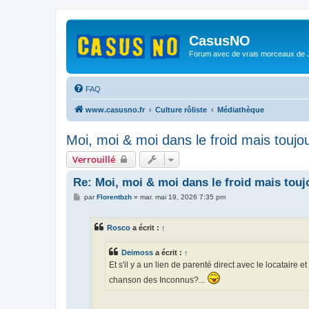
CasusNO
Forum avec de vrais morceaux de
FAQ
www.casusno.fr
Culture rôliste
Médiathèque
Moi, moi & moi dans le froid mais toujou
Verrouillé
Re: Moi, moi & moi dans le froid mais toujo
M
par
Florentbzh
»
mar. mai 19, 2026 7:35 pm
e
s
s
Rosco
a écrit :
↑
a
g
e
Deimoss
a écrit :
↑
Et s'il y a un lien de parenté direct avec le locataire
chanson des Inconnus?...