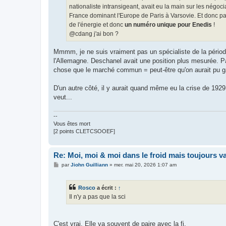
nationaliste intransigeant, avait eu la main sur les négo
France dominant l'Europe de Paris à Varsovie. Et donc p
de l'énergie et donc
un numéro unique pour Enedis
!
@cdang j'ai bon ?
Mmmm, je ne suis vraiment pas un spécialiste de la période,
l'Allemagne. Deschanel avait une position plus mesurée. 
chose que le marché commun = peut-être qu'on aurait pu 
D'un autre côté, il y aurait quand même eu la crise de 19
veut...
--
Vous êtes mort
[2 points CLETCSOOEF]
Re: Moi, moi & moi dans le froid mais toujours vai
M
par
Jiohn Guilliann
»
mer. mai 20, 2026 1:07 am
e
s
s
Rosco
a écrit :
↑
a
g
Il n'y a pas que la sci
e
C'est vrai. Elle va souvent de paire avec la fi.