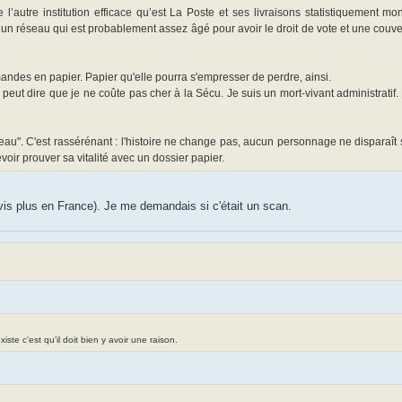
l’autre institution efficace qu’est La Poste et ses livraisons statistiquement m
 un réseau qui est probablement assez âgé pour avoir le droit de vote et une cou
ndes en papier. Papier qu'elle pourra s'empresser de perdre, ainsi.
eut dire que je ne coûte pas cher à la Sécu. Je suis un mort-vivant administratif.
neau". C'est rassérénant : l'histoire ne change pas, aucun personnage ne disparaît
voir prouver sa vitalité avec un dossier papier.
 vis plus en France). Je me demandais si c'était un scan.
te c'est qu'il doit bien y avoir une raison.