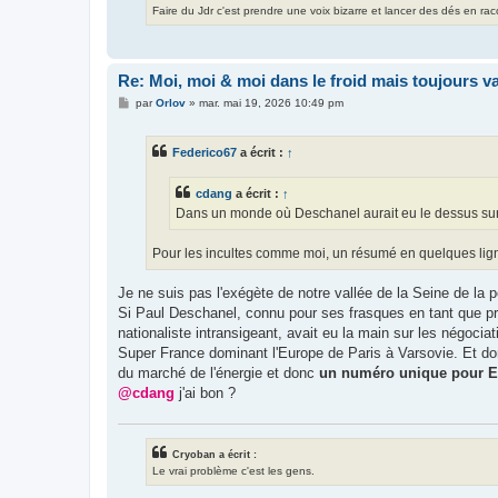
Faire du Jdr c'est prendre une voix bizarre et lancer des dés en ra
Re: Moi, moi & moi dans le froid mais toujours vai
M
par
Orlov
»
mar. mai 19, 2026 10:49 pm
e
s
s
Federico67
a écrit :
↑
a
g
e
cdang
a écrit :
↑
Dans un monde où Deschanel aurait eu le dessus sur C
Pour les incultes comme moi, un résumé en quelques lig
Je ne suis pas l'exégète de notre vallée de la Seine de la p
Si Paul Deschanel, connu pour ses frasques en tant que prés
nationaliste intransigeant, avait eu la main sur les négoci
Super France dominant l'Europe de Paris à Varsovie. Et do
du marché de l'énergie et donc
un numéro unique pour E
@cdang
j'ai bon ?
Cryoban a écrit :
Le vrai problème c'est les gens.