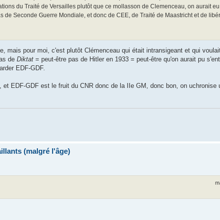
ciations du Traité de Versailles plutôt que ce mollasson de Clemenceau, on aurait e
as de Seconde Guerre Mondiale, et donc de CEE, de Traité de Maastricht et de libé
 mais pour moi, c'est plutôt Clémenceau qui était intransigeant et qui voulai
Pas de
Diktat
= peut-être pas de Hitler en 1933 = peut-être qu'on aurait pu s'en
garder EDF-GDF.
29, et EDF-GDF est le fruit du CNR donc de la IIe GM, donc bon, on uchronis
llants (malgré l'âge)
m