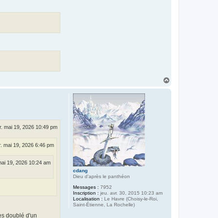
H
a
u
t
. mai 19, 2026 10:49 pm
. mai 19, 2026 6:46 pm
mai 19, 2026 10:24 am
cdang
Dieu d'après le panthéon
Messages :
7952
Inscription :
jeu. avr. 30, 2015 10:23 am
Localisation :
Le Havre (Choisy-le-Roi,
Saint-Étienne, La Rochelle)
les doublé d'un