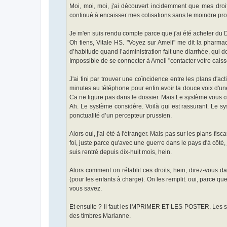
g
Moi, moi, moi, j'ai découvert incidemment que mes droits
e
continué à encaisser mes cotisations sans le moindre pro
Je m'en suis rendu compte parce que j'ai été acheter du Dol
Oh tiens, Vitale HS. "Voyez sur Ameli" me dit la pharmac
d’habitude quand l’administration fait une diarrhée, qui d
Impossible de se connecter à Ameli "contacter votre cai
J'ai fini par trouver une coïncidence entre les plans d'ac
minutes au téléphone pour enfin avoir la douce voix d'une
Ca ne figure pas dans le dossier. Mais Le système vous co
Ah. Le système considère. Voilà qui est rassurant. Le 
ponctualité d’un percepteur prussien.
Alors oui, j'ai été à l'étranger. Mais pas sur les plans fisca
foi, juste parce qu'avec une guerre dans le pays d'à côté, 
suis rentré depuis dix-huit mois, hein.
Alors comment on rétablit ces droits, hein, direz-vous 
(pour les enfants à charge). On les remplit. oui, parce que
vous savez.
Et ensuite ? il faut les IMPRIMER ET LES POSTER. Les sig
des timbres Marianne.