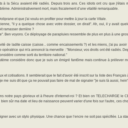
 à la Sécu avaient été radiés. Depuis trois ans. Ces idiots ont cru que j'étais m
blème. Administrativement mort, mais fiscalement d’une vitalité remarquable.
iprane et que j'ai voulu en profiter pour mettre à jour la carte Vitale.
ienne, "il y a quelque chose avec votre dossier, on dirait". Ah, oui, il y avait q
oit ramasser derrière ?
sse". Ben voyons. Ce déployage de parapluies ressemble de plus en plus à une gr
tivité de ladite caisse (caisse... comme encaissements ?) et les miens, j'ai pu avoir
 opératrice qui m'a annoncé la merveille : "Monsieur, vos droits ont été radiés. D
nsidère comme sorti du territoire national.”
système considère donc que je suis un émigré fantôme mais continue à prélever me
ux et cotisations. Il semblerait que le fait d'avoir été inscrit sur la liste des Françai
je me suis dit que ça ne pouvait pas faire de mal de signaler "je suis là aussi, hein
dans notre pays glorieux et à l'heure d'internet-roi ? Et bien on TELECHARGE le 
 bien sûr ma date et lieu de naissance peuvent varier d'une fois sur l'autre, ces chose
ner avec un stylo physique. Une chance que l’encre ne soit pas spécifiée. La sta