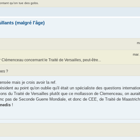
contant qu'on tue des gobs.
llants (malgré l'âge)
m
mar.
lémenceau concernant le Traité de Versailles, peut-être...
nes ?
ensée mais je crois avoir la ref.
ident au point qu'on oublie qu'il était un spécialiste des questions internatio
ations du Traité de Versailles plutôt que ce mollasson de Clemenceau, on aurai
nc pas de Seconde Guerre Mondiale, et donc de CEE, de Traité de Maastricht 
nedis
!