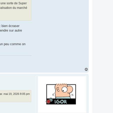
u une sorte de Super
ralisation du marché
t bien écraser
tendre sur autre
e un peu comme on
H
a
u
t
ar. mai 19, 2026 8:05 pm