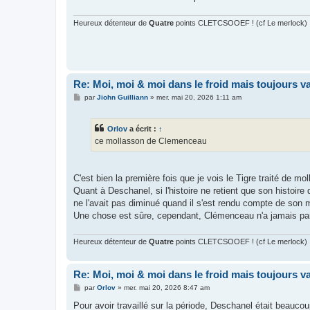
Heureux détenteur de
Quatre
points CLETCSOOEF ! (cf Le merlock)
Re: Moi, moi & moi dans le froid mais toujours vai
M
par
Jiohn Guilliann
»
mer. mai 20, 2026 1:11 am
e
s
s
Orlov
a écrit :
↑
a
g
ce mollasson de Clemenceau
e
C'est bien la première fois que je vois le Tigre traité de mol
Quant à Deschanel, si l'histoire ne retient que son histoire 
ne l'avait pas diminué quand il s'est rendu compte de son 
Une chose est sûre, cependant, Clémenceau n'a jamais pard
Heureux détenteur de
Quatre
points CLETCSOOEF ! (cf Le merlock)
Re: Moi, moi & moi dans le froid mais toujours vai
M
par
Orlov
»
mer. mai 20, 2026 8:47 am
e
s
Pour avoir travaillé sur la période, Deschanel était beauc