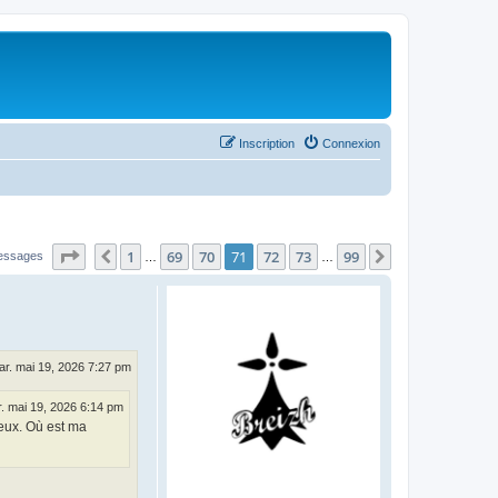
Inscription
Connexion
Page
71
sur
99
1
69
70
71
72
73
99
Précédent
Suivant
essages
…
…
ar. mai 19, 2026 7:27 pm
. mai 19, 2026 6:14 pm
 eux. Où est ma