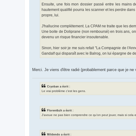
Ensuite, une fois mon dossier passé entre les mains de 
hautement qualifié pourra les scanner et les perdre dans
propre, lui.
J'hallucine complètement. La CPAM ne traite que les dema
Une boite de Doliprane (non remboursé) en trois ans, on p
devenu un risque financier insoutenable.
Sinon, hier soir je me suis refait "La Compagnie de l'An
Gandalf qui disparaît avec le Balrog, on lui épargne de de
Merci. Je viens d'être radié (probablement parce que je ne
Cryoban a écrit :
Le vrai problème c'est les gens.
Florentbzh a écrit :
J'avoue ne pas bien comprendre ce qu'on peut jouer, mais si cela exis
Mildendo a écrit :