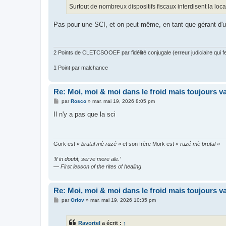
Surtout de nombreux dispositifs fiscaux interdisent la loc
Pas pour une SCI, et on peut même, en tant que gérant d'u
2 Points de CLETCSOOEF par fidélité conjugale (erreur judiciaire qui fer
1 Point par malchance
Re: Moi, moi & moi dans le froid mais toujours vai
M
par
Rosco
»
mar. mai 19, 2026 8:05 pm
e
s
Il n'y a pas que la sci
s
a
g
e
Gork est
« brutal mè ruzé »
et son frère Mork est
« ruzé mè brutal »
‘If in doubt, serve more ale.’
— First lesson of the rites of healing
Re: Moi, moi & moi dans le froid mais toujours vai
M
par
Orlov
»
mar. mai 19, 2026 10:35 pm
e
s
s
Ravortel
a écrit :
↑
a