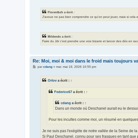
Florentbzh a écrit :
J'avoue ne pas bien comprendre ce qu'on peut jouer, mais si cela exis
Mildendo a écrit :
Faire du Jdr c'est prendre une voix bizarre et lancer des dés en ra
Re: Moi, moi & moi dans le froid mais toujours vai
M
par
cdang
»
mar. mai 19, 2026 10:55 pm
e
s
s
Orlov
a écrit :
↑
a
g
e
Federico67
a écrit :
↑
cdang
a écrit :
↑
Dans un monde où Deschanel aurait eu le dessus s
Pour les incultes comme moi, un résumé en quelques
Je ne suis pas l'exégète de notre vallée de la Seine de la 
Si Paul Deschanel, connu pour ses frasques en tant que pr