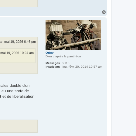
H
a
u
t
ar. mai 19, 2026 6:46 pm
 mai 19, 2026 10:24 am
Orlov
Dieu d'après le panthéon
Messages :
9118
Inscription :
jeu. févr. 20, 2014 10:57 am
nales doublé d'un
t eu une sorte de
et de libéralisation