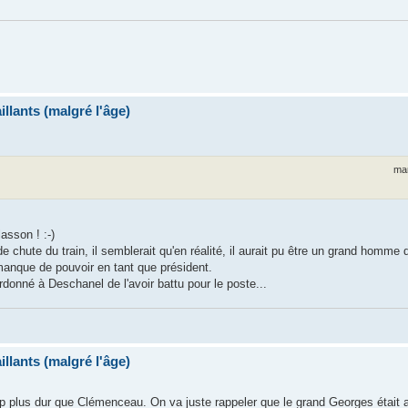
llants (malgré l'âge)
mar
lasson ! :-)
de chute du train, il semblerait qu'en réalité, il aurait pu être un grand homme d
manque de pouvoir en tant que président.
onné à Deschanel de l'avoir battu pour le poste...
llants (malgré l'âge)
oup plus dur que Clémenceau. On va juste rappeler que le grand Georges était a