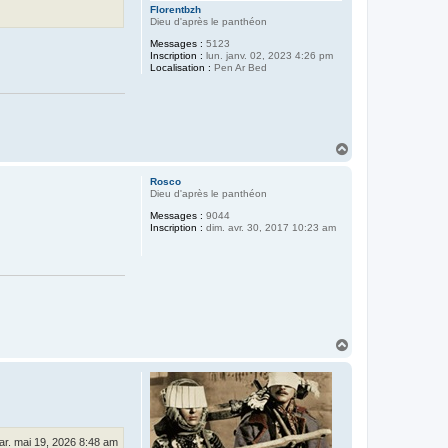
Florentbzh
Dieu d'après le panthéon
Messages :
5123
Inscription :
lun. janv. 02, 2023 4:26 pm
Localisation :
Pen Ar Bed
H
a
u
Rosco
t
Dieu d'après le panthéon
Messages :
9044
Inscription :
dim. avr. 30, 2017 10:23 am
H
a
u
t
ar. mai 19, 2026 8:48 am