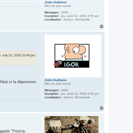
Jiohn Guilliann
Dieu du plan social
Messages :
1845
Inscription :
jeu. août 14, 2003 3:55 pm
Localisation :
Vernon, Normandie
H
a
u
t
. mai 19, 2026 10:49 pm
Jiohn Guilliann
'état si la dépression
Dieu du plan social
Messages :
1845
Inscription :
jeu. août 14, 2003 3:55 pm
Localisation :
Vernon, Normandie
H
a
u
t
ppelé "Perd-la-