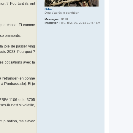
ort ? Pourtant ils ont
Orlov
Dieu d'après le panthéon
Messages :
9118
Inscription :
jeu. févr. 20, 2014 10:57 am
uelque chose. Et comme
osse emmerde.
 la joie de passer ving
epuis 2023. Pourquoi ?
s cotisations avec la
s à l'étranger (en bonne
" à l'Ambassade). Et je
CERFA 1106 et le 3705
s-là c'est si volatile,
rtup nation, mais avec