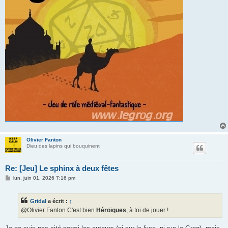
Olivier Fanton
Dieu des lapins qui bouquinent
Re: [Jeu] Le sphinx à deux fêtes
M
lun. juin 01, 2026 7:16 pm
e
s
s
Gridal
a écrit :
↑
a
g
@Olivier Fanton C'est bien
Héroïques
, à toi de jouer !
e