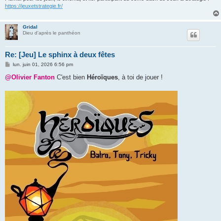
https://jeuxetstrategie.fr/
Gridal
Dieu d'après le panthéon
Re: [Jeu] Le sphinx à deux fêtes
M
lun. juin 01, 2026 6:56 pm
e
s
@Olivier Fanton
C'est bien
Héroïques
, à toi de jouer !
s
a
g
e