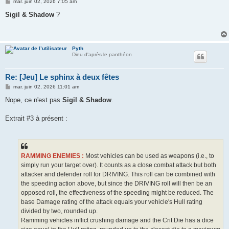
M
mar. juin 02, 2026 7:05 am
e
s
Sigil & Shadow
?
s
a
g
e
Pyth
Dieu d'après le panthéon
Re: [Jeu] Le sphinx à deux fêtes
M
mar. juin 02, 2026 11:01 am
e
s
Nope, ce n'est pas
Sigil & Shadow
.
s
a
g
Extrait #3 à présent :
e
RAMMING ENEMIES :
Most vehicles can be used as weapons (i.e., to
simply run your target over). It counts as a close combat attack but both
attacker and defender roll for DRIVING. This roll can be combined with
the speeding action above, but since the DRIVING roll will then be an
opposed roll, the effectiveness of the speeding might be reduced. The
base Damage rating of the attack equals your vehicle's Hull rating
divided by two, rounded up.
Ramming vehicles inflict crushing damage and the Crit Die has a dice