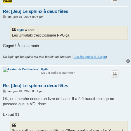
Re: [Jeu] Le sphinx à deux fêtes
M
lun. juin 01, 2026 8:06 pm
e
s
s
Pyth
a écrit :
↑
a
g
Les Unkalaki c'est Cosmere RPG ça.
e
Gagné ! À toi la main.
Un lapin qui bouquine n'a pas besoin de lunettes.
(
Les Bouquins du Lapin
)
Pyth
Dieu d'après le panthéon
Re: [Jeu] Le sphinx à deux fêtes
M
lun. juin 01, 2026 8:31 pm
e
s
Ok, on cherche encore un livre de base. Il a été traduit mais je ne
s
possède que la VO, donc...
a
g
e
Extrait #1 :
Some call you a career politician. Others a political crusader. You don't