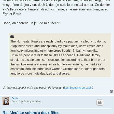
Je ne suis pas cité parmi les auteurs (ni sur le livre, ni sur le Grog), mais
le système de jeu vient de
M4
, dont je suis le principal auteur. Ce dernier
a d'ailleurs été enfanté en direct ici même, si je me souviens bien, avec
Ego et Batro.
Donc, on cherche un jeu de rôle récent.
The Horneater Peaks are each ruled by a patriarch called a nuatoma.
Atop these steep and inhospitably icy mountains, warm crater lakes
form cozy microclimates where crops flourish in balmy humidity.
Unkalaki people refer to these lakes as oceans. Traditional family
structures dictate each son’s occupation according to their birth order;
the first two sons are assigned as hunters or farmers, the third as a
craftsman, and the fourth as a warrior. Occupations for other genders
tend to be more individualized and diverse.
Un lapin qui bouquine n'a pas besoin de lunettes.
(
Les Bouquins du Lapin
)
Gridal
Dieu d'après le panthéon
Re: [Jeu] Le sphinx à deux fêtes