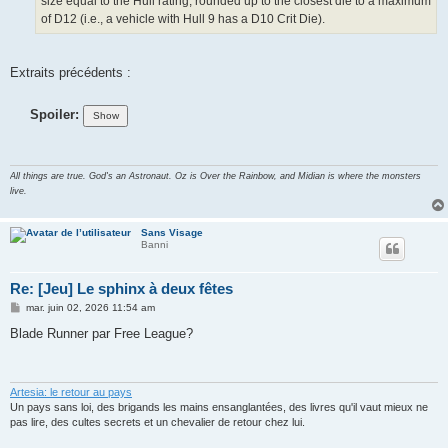
size equal to the Hull rating, rounded up to the closest die to a maximum
of D12 (i.e., a vehicle with Hull 9 has a D10 Crit Die).
Extraits précédents :
Spoiler:
All things are true. God's an Astronaut. Oz is Over the Rainbow, and Midian is where the monsters
live.
Sans Visage
Banni
Re: [Jeu] Le sphinx à deux fêtes
M
mar. juin 02, 2026 11:54 am
e
s
Blade Runner par Free League?
s
a
g
e
Artesia: le retour au pays
Un pays sans loi, des brigands les mains ensanglantées, des livres qu'il vaut mieux ne
pas lire, des cultes secrets et un chevalier de retour chez lui.