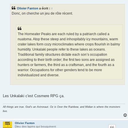
s
s
Olivier Fanton
a écrit :
↑
a
g
Donc, on cherche un jeu de rôle récent.
e
The Horneater Peaks are each ruled by a patriarch called a
nuatoma. Atop these steep and inhospitably icy mountains, warm
crater lakes form cozy microclimates where crops flourish in balmy
humidity. Unkalaki people refer to these lakes as oceans.
Traditional family structures dictate each son’s occupation
according to their birth order; the first two sons are assigned as
hunters or farmers, the third as a craftsman, and the fourth as a
warrior. Occupations for other genders tend to be more
individualized and diverse.
Les Unkalaki c'est Cosmere RPG ça.
All things are true. God's an Astronaut. Oz is Over the Rainbow, and Midian is where the monsters
live.
Olivier Fanton
Dieu des lapins qui bouquinent