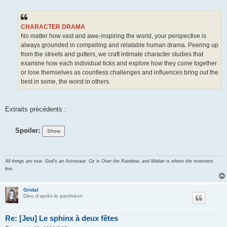
a
g
e
CHARACTER DRAMA
No matter how vast and awe-inspiring the world, your perspective is
always grounded in compelling and relatable human drama. Peering up
from the streets and gutters, we craft intimate character studies that
examine how each individual ticks and explore how they come together
or lose themselves as countless challenges and influences bring out the
best in some, the worst in others.
Extraits précédents :
Spoiler:
All things are true. God's an Astronaut. Oz is Over the Rainbow, and Midian is where the monsters
live.
Gridal
Dieu d'après le panthéon
Re: [Jeu] Le sphinx à deux fêtes