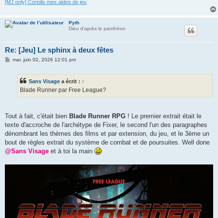
[MJ only] Coriolis mes aides de jeu
Pyth
Dieu d'après le panthéon
Re: [Jeu] Le sphinx à deux fêtes
M
mar. juin 02, 2026 12:01 pm
e
s
s
Sans Visage
a écrit :
↑
a
g
Blade Runner par Free League?
e
Tout à fait, c'était bien
Blade Runner RPG
! Le premier extrait était le
texte d'accroche de l'archétype de Fixer, le second l'un des paragraphes
dénombrant les thèmes des films et par extension, du jeu, et le 3ème un
bout de règles extrait du système de combat et de poursuites. Well done
@Sans Visage
et à toi la main