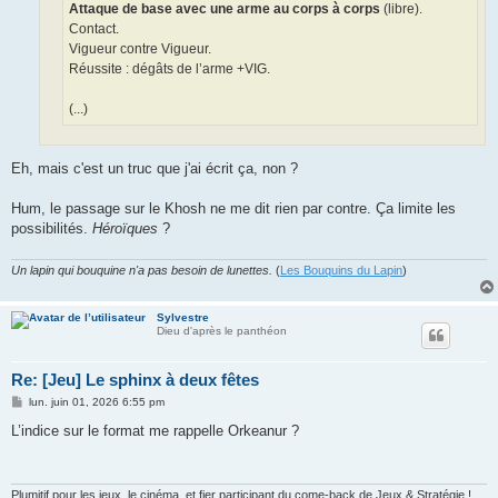
Attaque de base avec une arme au corps à corps
(libre).
Contact.
Vigueur contre Vigueur.
Réussite : dégâts de l’arme +VIG.
(...)
Eh, mais c'est un truc que j'ai écrit ça, non ?
Hum, le passage sur le Khosh ne me dit rien par contre. Ça limite les
possibilités.
Héroïques
?
Un lapin qui bouquine n'a pas besoin de lunettes.
(
Les Bouquins du Lapin
)
Sylvestre
Dieu d'après le panthéon
Re: [Jeu] Le sphinx à deux fêtes
M
lun. juin 01, 2026 6:55 pm
e
s
L’indice sur le format me rappelle Orkeanur ?
s
a
g
e
Plumitif pour les jeux, le cinéma, et fier participant du come-back de Jeux & Stratégie !