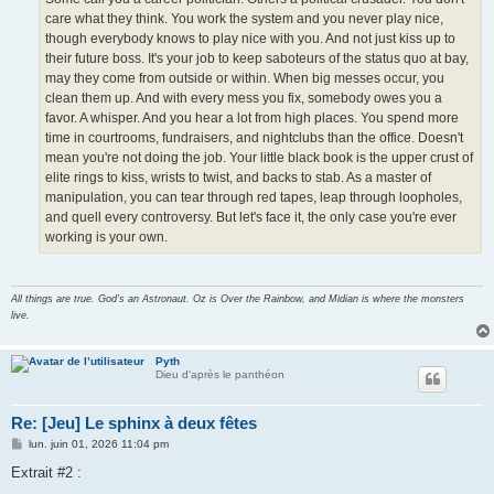
care what they think. You work the system and you never play nice,
though everybody knows to play nice with you. And not just kiss up to
their future boss. It's your job to keep saboteurs of the status quo at bay,
may they come from outside or within. When big messes occur, you
clean them up. And with every mess you fix, somebody owes you a
favor. A whisper. And you hear a lot from high places. You spend more
time in courtrooms, fundraisers, and nightclubs than the office. Doesn't
mean you're not doing the job. Your little black book is the upper crust of
elite rings to kiss, wrists to twist, and backs to stab. As a master of
manipulation, you can tear through red tapes, leap through loopholes,
and quell every controversy. But let's face it, the only case you're ever
working is your own.
All things are true. God's an Astronaut. Oz is Over the Rainbow, and Midian is where the monsters
live.
Pyth
Dieu d'après le panthéon
Re: [Jeu] Le sphinx à deux fêtes
M
lun. juin 01, 2026 11:04 pm
e
s
Extrait #2 :
s