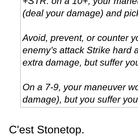
+STR: on a 10+, your mane
(deal your damage) and pic
Avoid, prevent, or counter y
enemy’s attack Strike hard a
extra damage, but suffer yo
On a 7-9, your maneuver wo
damage), but you suffer you
C'est Stonetop.