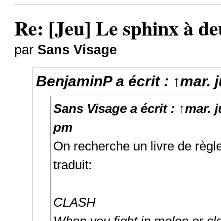
Re: [Jeu] Le sphinx à de
par
Sans Visage
BenjaminP
a écrit :
↑
mar. 
Sans Visage
a écrit :
↑
mar. j
pm
On recherche un livre de règ
traduit:
CLASH
When you fight in melee or clo