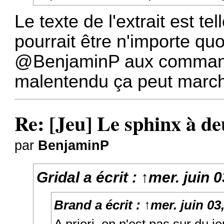
Le texte de l'extrait est t
pourrait être n'importe quo
@BenjaminP
aux command
malentendu ça peut marche
Re: [Jeu] Le sphinx à de
par
BenjaminP
Gridal
a écrit :
↑
mer. juin 
Brand
a écrit :
↑
mer. juin 03
A priori, on n'est pas sur du je