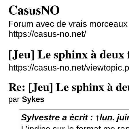
CasusNO
Forum avec de vrais morceaux
https://casus-no.net/
[Jeu] Le sphinx à deux 
https://casus-no.net/viewtopic
Re: [Jeu] Le sphinx à de
par
Sykes
Sylvestre
a écrit :
↑
lun. ju
L’indice sur le format me ra