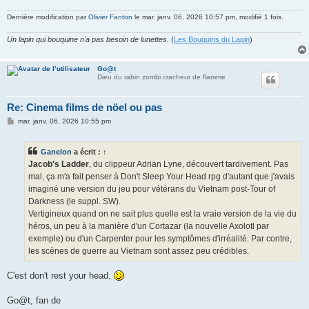
Dernière modification par
Olivier Fanton
le mar. janv. 06, 2026 10:57 pm, modifié 1 fois.
Un lapin qui bouquine n'a pas besoin de lunettes.
(
Les Bouquins du Lapin
)
Go@t
Dieu du rabin zombi cracheur de flamme
Re: Cinema films de nöel ou pas
M
mar. janv. 06, 2026 10:55 pm
e
s
s
Ganelon
a écrit :
↑
a
g
Jacob's Ladder
, du clippeur Adrian Lyne, découvert tardivement. Pas
e
mal, ça m'a fait penser à Don't Sleep Your Head rpg d'autant que j'avais
imaginé une version du jeu pour vétérans du Vietnam post-Tour of
Darkness (le suppl. SW).
Vertigineux quand on ne sait plus quelle est la vraie version de la vie du
héros, un peu à la manière d'un Cortazar (la nouvelle Axolotl par
exemple) ou d'un Carpenter pour les symptômes d'irréalité. Par contre,
les scènes de guerre au Vietnam sont assez peu crédibles.
C'est don't rest your head.
Go@t, fan de