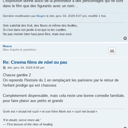
L'exposition donne aussi de la profondeur à des personnages qui ne sont
dans le film que des figurants avec un nom...
Dernière modification par
Mugen
le dim. janv. 04, 2026 8:07 pm, modifié 1 fois.
Sois satisfait des fruit, des fleurs et même des feuilles,
Si c'est dans ton jardin à toi que tu les cueilles.
Ne pas monter bien haut peut-être, mais tout seul.
Rosco
Dieu d'après le panthéon
Re: Cinema films de nöel ou pas
M
dim. janv. 04, 2026 8:06 pm
e
s
Chasse gardée 2
s
On reprends l'histoire du 1 en remplaçant les parisiens par le retour de
a
g
l'enfant prodige qui est chasseur.
e
Completement dispensable, mais cela reste une bonne comedie familiale,
pour faire plaisir aux petits et grands
Gork est
« brutal mè ruzé »
et son frère Mork est
« ruzé mè brutal »
‘If in doubt, serve more ale.’
— First lesson of the rites of healing