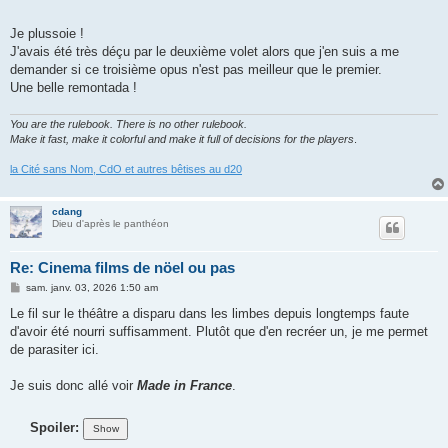
Je plussoie !
J'avais été très déçu par le deuxième volet alors que j'en suis a me
demander si ce troisième opus n'est pas meilleur que le premier.
Une belle remontada !
You are the rulebook. There is no other rulebook.
Make it fast, make it colorful and make it full of decisions for the players
.
la Cité sans Nom, CdO et autres bêtises au d20
cdang
Dieu d'après le panthéon
Re: Cinema films de nöel ou pas
M
sam. janv. 03, 2026 1:50 am
e
s
Le fil sur le théâtre a disparu dans les limbes depuis longtemps faute
s
d'avoir été nourri suffisamment. Plutôt que d'en recréer un, je me permet
a
g
de parasiter ici.
e
Je suis donc allé voir
Made in France
.
Spoiler: