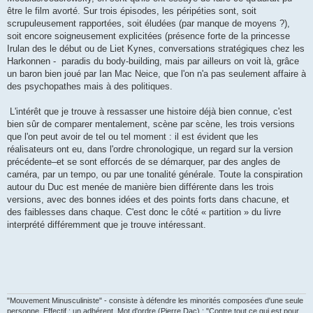
être le film avorté. Sur trois épisodes, les péripéties sont, soit
scrupuleusement rapportées, soit éludées (par manque de moyens ?),
soit encore soigneusement explicitées (présence forte de la princesse
Irulan des le début ou de Liet Kynes, conversations stratégiques chez les
Harkonnen - paradis du body-building, mais par ailleurs on voit là, grâce
un baron bien joué par Ian Mac Neice, que l'on n'a pas seulement affaire à
des psychopathes mais à des politiques.
L'intérêt que je trouve à ressasser une histoire déjà bien connue, c'est
bien sûr de comparer mentalement, scène par scène, les trois versions
que l'on peut avoir de tel ou tel moment : il est évident que les
réalisateurs ont eu, dans l'ordre chronologique, un regard sur la version
précédente–et se sont efforcés de se démarquer, par des angles de
caméra, par un tempo, ou par une tonalité générale. Toute la conspiration
autour du Duc est menée de manière bien différente dans les trois
versions, avec des bonnes idées et des points forts dans chacune, et
des faiblesses dans chaque. C'est donc le côté « partition » du livre
interprété différemment que je trouve intéressant.
"Mouvement Minusculiniste" - consiste à défendre les minorités composées d'une seule
personne. Effectif : un adhérent. Mot d'ordre (Pierre Dac) : "Contre tout ce qui est pour,