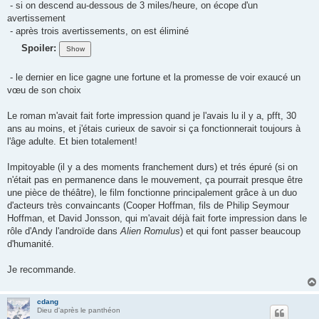
- si on descend au-dessous de 3 miles/heure, on écope d'un
avertissement
- après trois avertissements, on est éliminé
Spoiler:
- le dernier en lice gagne une fortune et la promesse de voir exaucé un
vœu de son choix
Le roman m'avait fait forte impression quand je l'avais lu il y a, pfft, 30
ans au moins, et j'étais curieux de savoir si ça fonctionnerait toujours à
l'âge adulte. Et bien totalement!
Impitoyable (il y a des moments franchement durs) et trés épuré (si on
n'était pas en permanence dans le mouvement, ça pourrait presque être
une pièce de théâtre), le film fonctionne principalement grâce à un duo
d'acteurs très convaincants (Cooper Hoffman, fils de Philip Seymour
Hoffman, et David Jonsson, qui m'avait déjà fait forte impression dans le
rôle d'Andy l'androïde dans
Alien Romulus
) et qui font passer beaucoup
d'humanité.
Je recommande.
cdang
Dieu d'après le panthéon