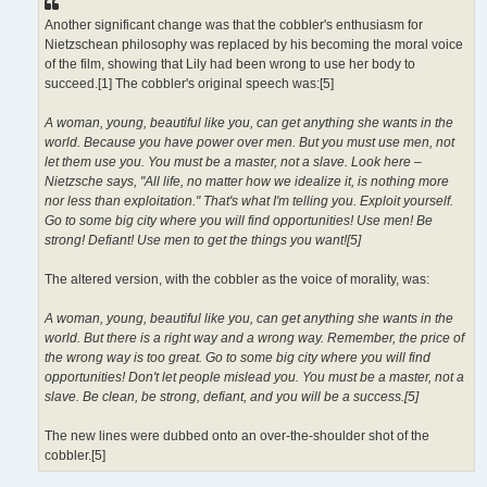
Another significant change was that the cobbler's enthusiasm for
Nietzschean philosophy was replaced by his becoming the moral voice
of the film, showing that Lily had been wrong to use her body to
succeed.[1] The cobbler's original speech was:[5]
A woman, young, beautiful like you, can get anything she wants in the
world. Because you have power over men. But you must use men, not
let them use you. You must be a master, not a slave. Look here –
Nietzsche says, "All life, no matter how we idealize it, is nothing more
nor less than exploitation." That's what I'm telling you. Exploit yourself.
Go to some big city where you will find opportunities! Use men! Be
strong! Defiant! Use men to get the things you want![5]
The altered version, with the cobbler as the voice of morality, was:
A woman, young, beautiful like you, can get anything she wants in the
world. But there is a right way and a wrong way. Remember, the price of
the wrong way is too great. Go to some big city where you will find
opportunities! Don't let people mislead you. You must be a master, not a
slave. Be clean, be strong, defiant, and you will be a success.[5]
The new lines were dubbed onto an over-the-shoulder shot of the
cobbler.[5]