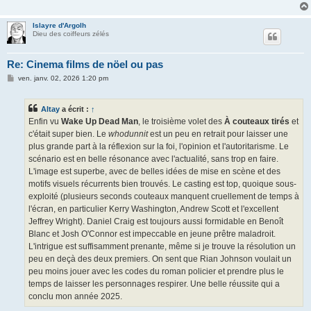
Islayre d'Argolh
Dieu des coiffeurs zélés
Re: Cinema films de nöel ou pas
M
ven. janv. 02, 2026 1:20 pm
e
s
s
Altay
a écrit :
↑
a
g
Enfin vu
Wake Up Dead Man
, le troisième volet des
À couteaux tirés
et
e
c'était super bien. Le
whodunnit
est un peu en retrait pour laisser une
plus grande part à la réflexion sur la foi, l'opinion et l'autoritarisme. Le
scénario est en belle résonance avec l'actualité, sans trop en faire.
L'image est superbe, avec de belles idées de mise en scène et des
motifs visuels récurrents bien trouvés. Le casting est top, quoique sous-
exploité (plusieurs seconds couteaux manquent cruellement de temps à
l'écran, en particulier Kerry Washington, Andrew Scott et l'excellent
Jeffrey Wright). Daniel Craig est toujours aussi formidable en Benoît
Blanc et Josh O'Connor est impeccable en jeune prêtre maladroit.
L'intrigue est suffisamment prenante, même si je trouve la résolution un
peu en deçà des deux premiers. On sent que Rian Johnson voulait un
peu moins jouer avec les codes du roman policier et prendre plus le
temps de laisser les personnages respirer. Une belle réussite qui a
conclu mon année 2025.