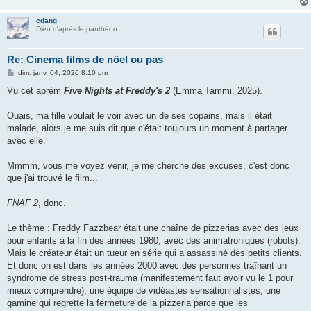
cdang
Dieu d'après le panthéon
Re: Cinema films de nöel ou pas
M
dim. janv. 04, 2026 8:10 pm
e
s
Vu cet aprèm
Five Nights at Freddy's 2
(Emma Tammi, 2025).
s
a
g
Ouais, ma fille voulait le voir avec un de ses copains, mais il était
e
malade, alors je me suis dit que c'était toujours un moment à partager
avec elle.
Mmmm, vous me voyez venir, je me cherche des excuses, c'est donc
que j'ai trouvé le film...
FNAF 2
, donc.
Le thème : Freddy Fazzbear était une chaîne de pizzerias avec des jeux
pour enfants à la fin des années 1980, avec des animatroniques (robots).
Mais le créateur était un tueur en série qui a assassiné des petits clients.
Et donc on est dans les années 2000 avec des personnes traînant un
syndrome de stress post-trauma (manifestement faut avoir vu le 1 pour
mieux comprendre), une équipe de vidéastes sensationnalistes, une
gamine qui regrette la fermeture de la pizzeria parce que les