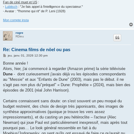
Fan de ciné muet et US
:
-
Lubitsch
: "Je fais appel à l'intelligence du spectateur."
- Avatar : "l'homme qui rit" de P. Leni (1928)
Mon compte insta
rogre
RDieu
Re: Cinema films de nöel ou pas
M
jeu. janv. 01, 2026 12:30 pm
e
s
Bonne année !
s
Alors, hier, j'ai commencé à regarder (Amazon prime) la série télévisée
a
g
Dune
- dont curieusement j'avais déjà vu les épisodes correspondants
e
au "Messie" et aux "Enfants de Dune" (2003), mais pas le début. il ne
s'agit pas non plus du"préquel" « Dune: Prophétie » (2024), mais bien des
épisodes de 2001 (réal John Harrison).
Certains connaissent sans doute: on s'est souvent un peu moqué du
budget restreint, des choix de design très japonisants, des images de
synthèse approximatives (quoique je trouve les vers assez
impressionnants), et du casting un peu hétéroclite – l'acteur (Alec
Newman) qui joue Paul est particulièrement inexpressif, mais après tout
pourquoi pas… Le look général ressemble en fait à du
Moebius/Jodorowsky, on sent qu'ils ont essayé de faire ce qu'aurait pu