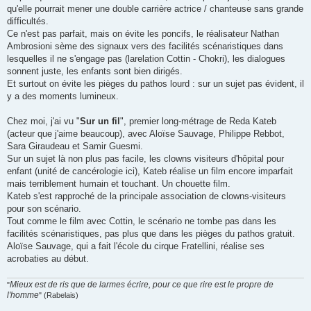
qu'elle pourrait mener une double carrière actrice / chanteuse sans grande
difficultés.
Ce n'est pas parfait, mais on évite les poncifs, le réalisateur Nathan
Ambrosioni sème des signaux vers des facilités scénaristiques dans
lesquelles il ne s'engage pas (larelation Cottin - Chokri), les dialogues
sonnent juste, les enfants sont bien dirigés.
Et surtout on évite les pièges du pathos lourd : sur un sujet pas évident, il
y a des moments lumineux.
Chez moi, j'ai vu "
Sur un fil
", premier long-métrage de Reda Kateb
(acteur que j'aime beaucoup), avec Aloïse Sauvage, Philippe Rebbot,
Sara Giraudeau et Samir Guesmi.
Sur un sujet là non plus pas facile, les clowns visiteurs d'hôpital pour
enfant (unité de cancérologie ici), Kateb réalise un film encore imparfait
mais terriblement humain et touchant. Un chouette film.
Kateb s'est rapproché de la principale association de clowns-visiteurs
pour son scénario.
Tout comme le film avec Cottin, le scénario ne tombe pas dans les
facilités scénaristiques, pas plus que dans les pièges du pathos gratuit.
Aloïse Sauvage, qui a fait l'école du cirque Fratellini, réalise ses
acrobaties au début.
Mieux est de ris que de larmes écrire, pour ce que rire est le propre de
"
l'homme
" (Rabelais)