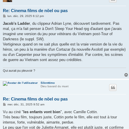
Re: Cinema films de nöel ou pas
M
lun. déc. 29, 2025 6:12 pm
e
s
Jacob's Ladder
, du clippeur Adrian Lyne, découvert tardivement. Pas
s
mal, ça m'a fait penser à Don't Sleep Your Head rpg d'autant que j'avais
a
g
imaginé une version du jeu pour vétérans du Vietnam post-Tour of
e
Darkness (le suppl. SW).
Vertigineux quand on ne sait plus quelle est la vraie version de la vie du
héros, un peu à la manière d'un Cortazar (la nouvelle Axolotl par exemple)
ou d'un Carpenter pour les symptômes d'irréalité. Par contre, les scènes
de guerre au Vietnam sont assez peu crédibles.
Qui aurait pu pleuvoir ?
Silenttimo
Dieu bavard du muet
Re: Cinema films de nöel ou pas
M
mer. déc. 31, 2025 9:52 am
e
s
Vu au ciné "
les enfants vont bien
", avec Camille Cottin.
s
Très beau film, toujours juste, Cottin porte le film, elle est tout à tour
a
g
intense, forte, vulnérable, aimante, perdue.
e
Le peu que l'on voit de Juliette Armanet, elle est plutôt juste, et confirme