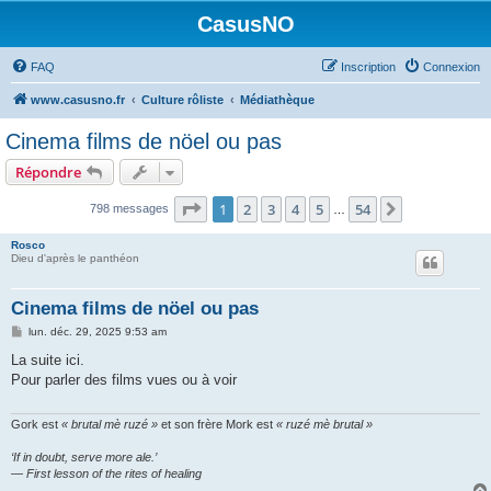
CasusNO
FAQ
Inscription
Connexion
www.casusno.fr
Culture rôliste
Médiathèque
Cinema films de nöel ou pas
Répondre
Page
1
sur
54
1
2
3
4
5
54
Suivant
798 messages
…
Rosco
Dieu d'après le panthéon
Cinema films de nöel ou pas
M
lun. déc. 29, 2025 9:53 am
e
s
La suite ici.
s
Pour parler des films vues ou à voir
a
g
e
Gork est
« brutal mè ruzé »
et son frère Mork est
« ruzé mè brutal »
‘If in doubt, serve more ale.’
— First lesson of the rites of healing