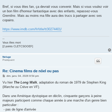
Bref, si vous êtes fan, ça devrait vous convenir. Mais si vous voulez voir
un bon film d'horreur fantastique avec des enfants, repassez-vous
Gremlins
. Mais au moins ma fille aura des trucs à partager avec ses
copains.
https://www.imdb.com/fr/title/tt30274401/
--
Vous êtes mort
[2 points CLETCSOOEF]
Neluge
Pratiquant
Re: Cinema films de nöel ou pas
M
dim. janv. 04, 2026 9:54 pm
e
s
Vu hier
The Long Walk
, adaptation du roman de 1979 de Stephen King
s
(
Marche ou Crève
en VF).
a
g
e
Dans une Amérique dystopique en déclin, cinquante garçons à peine
majeurs participent comme chaque année à une marche d'un genre bien
particulier :
- pas de ligne d'arrivée