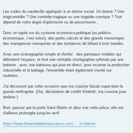
Les codes du vaudeville appliqués à un drame social. Un drame ? Une
tragicomédie ? Une comédie tragique ou une tragédie comique ? Tout
dépend de votre degré d'optimisme ou de pessimisme...
Donc on rigole sur du cynisme économico-politique (ou politico-
économique, c'est selon), des petits calculs et des grands mensonges,
des manigances mesquines et des tentatives de billard à trois bandes.
Avec une scénographie simple et d'enfer : des panneaux mobiles qui
délimitent l'espace, et font une véritable chorégraphie rythmée par une
batterie ; avec une batteuse qui joue en direct, pour incarner la production
industrielle et le battage, l'ensemble étant également monté sur
roulettes...
J'ai découvert par cette occasion que ma cousine faisait super-bien la
gueule renfrognée. (Oui, déclaration de conflit d'intérêt, ma cousine joue
dedans.)
Bref, passez par la porte Saint Martin et allez voir cette pièce, elle est
d'ailleurs prolongée jusqu'en avril.
https://www.theatredelarenaissance.com/ ... in-france/