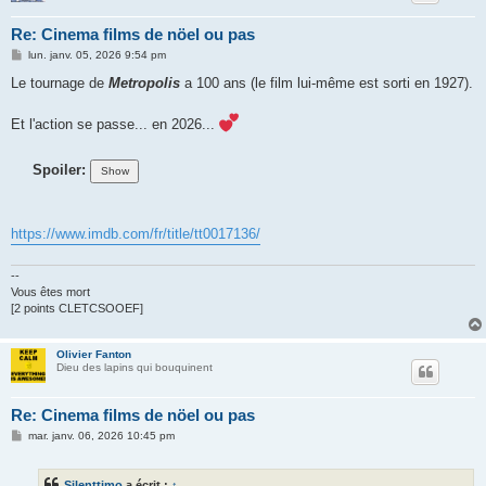
Re: Cinema films de nöel ou pas
M
lun. janv. 05, 2026 9:54 pm
e
s
Le tournage de
Metropolis
a 100 ans (le film lui-même est sorti en 1927).
s
a
g
Et l'action se passe... en 2026...
e
Spoiler:
https://www.imdb.com/fr/title/tt0017136/
--
Vous êtes mort
[2 points CLETCSOOEF]
Olivier Fanton
Dieu des lapins qui bouquinent
Re: Cinema films de nöel ou pas
M
mar. janv. 06, 2026 10:45 pm
e
s
s
Silenttimo
a écrit :
↑