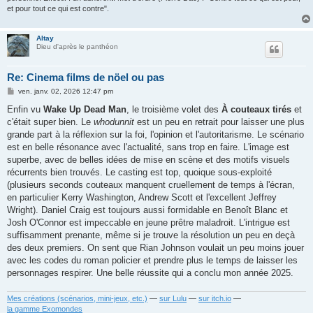
et pour tout ce qui est contre".
Altay
Dieu d'après le panthéon
Re: Cinema films de nöel ou pas
M
ven. janv. 02, 2026 12:47 pm
e
s
Enfin vu
Wake Up Dead Man
, le troisième volet des
À couteaux tirés
et
s
c'était super bien. Le
whodunnit
est un peu en retrait pour laisser une plus
a
g
grande part à la réflexion sur la foi, l'opinion et l'autoritarisme. Le scénario
e
est en belle résonance avec l'actualité, sans trop en faire. L'image est
superbe, avec de belles idées de mise en scène et des motifs visuels
récurrents bien trouvés. Le casting est top, quoique sous-exploité
(plusieurs seconds couteaux manquent cruellement de temps à l'écran,
en particulier Kerry Washington, Andrew Scott et l'excellent Jeffrey
Wright). Daniel Craig est toujours aussi formidable en Benoît Blanc et
Josh O'Connor est impeccable en jeune prêtre maladroit. L'intrigue est
suffisamment prenante, même si je trouve la résolution un peu en deçà
des deux premiers. On sent que Rian Johnson voulait un peu moins jouer
avec les codes du roman policier et prendre plus le temps de laisser les
personnages respirer. Une belle réussite qui a conclu mon année 2025.
Mes créations (scénarios, mini-jeux, etc.)
—
sur Lulu
—
sur itch.io
—
la gamme Exomondes