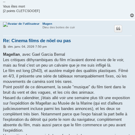
--
Vous êtes mort
[2 points CLETCSOOEF]
Mugen
Dieu des bottes de cuir
Re: Cinema films de nöel ou pas
M
dim. janv. 04, 2026 7:50 pm
e
s
Magellan
, avec Gael Garcia Bernal
s
Les critiques dithyrambiques du film m'avaient donné envie de le voir,
a
g
mais au final c'est un peu un calvaire que je me suis infligé là.
e
Le film est long (2h43), et austère malgré des qualités plastiques. Filmé
en 4/3, il présente une série de tableaux remarquablement fixes, où les
mouvements de caméra sont très rares.
Point positif de ce dénuement, la seule "musique" du film tient dans le
bruit du vent et des vagues, et les cris des animaux.
Hasard du calendrier, j'étais allé voir une semaine plus tôt une exposition
sur l'expédition de Magellan au Musée de la Marine (qui est d'ailleurs
judicieusement incluse parmi les bandes annonces), et les deux se
complètent très bien. Notamment parce que l'expo faisait la part belle à
l'exploration du détroit qui porte le nom du navigateur, complètement
absente du film, mais aussi parce que le film commence un peu avant
l'expédition.