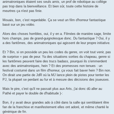
animatroniques étaient ses seuls amis, un prof de robotique au collège
pas trop dans la bienveillance. Et bien sûr, toute cette histoire de
meurtres ça n'est pas finie.
Mouais, bon, c'est regardable. Ça se veut un film d'horreur fantastique
basé sur un jeu vidéo.
Alors des choses horribles, oui, il y en a. Filmées de manière sage, limite
hors champs, pas de grand-guignolesque donc. Du fantastique ? Oui, il y
a des fantômes, des animatroniques qui agissent de leur propre initiative.
Et ? Bin, si on possède un peu les codes du genre, on voit tout venir, pas
de surprise = pas de peur. Ya des situations sorties du chapeau, genre si
les fantômes peuvent faire des trucs badass, pourquoi ils s'emmerdent
avec des animatroniques, hein ? Et des promesses non tenues : un
festival costumé dans un film d'horreur, ça vous fait baver hein ? Bin non.
On dirait une partie de JdR où la MJ lance plein de pistes pour tenter les
PJ, la plupart se perdant au fur et à mesure des décisions des joueuses.
Mais le pire, c'est qu'il ne passait plus aux Arts, j'ai donc dû aller au
Pathé et payer le double de d'habitude )-:
Bon, il y avait deux grandes ado à côté dans la salle qui semblaient être
fan de la franchise et manifestement elles ont adoré, et même chanté le
générique de fin.