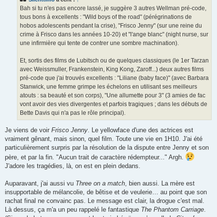
a
g
Bah si tu n'es pas encore lassé, je suggère 3 autres Wellman pré-code,
e
tous bons à excellents : "Wild boys of the road" (pérégrinations de
hobos adolescents pendant la crise), "Frisco Jenny" (sur une reine du
crime à Frisco dans les années 10-20) et "l'ange blanc" (night nurse, sur
une infirmière qui tente de contrer une sombre machination).
Et, sortis des films de Lubitsch ou de quelques classiques (le 1er Tarzan
avec Weissmuller, Frankenstein, King Kong, Zaroff...) deux autres films
pré-code que j'ai trouvés excellents : "Liliane (baby face)" (avec Barbara
Stanwick, une femme grimpe les échelons en utilisant ses meilleurs
atouts : sa beauté et son corps), "Une allumette pour 3" (3 amies de fac
vont avoir des vies divergentes et parfois tragiques ; dans les débuts de
Bette Davis qui n'a pas le rôle principal).
Je viens de voir
Frisco Jenny
. Le yellowface d'une des actrices est
vraiment gênant, mais sinon, quel film. Toute une vie en 1H10. J'ai été
particulièrement surpris par la résolution de la dispute entre Jenny et son
père, et par la fin. "Aucun trait de caractère rédempteur..." Argh.
J'adore les tragédies, là, on est en plein dedans.
Auparavant, j'ai aussi vu
Three on a match
, bien aussi. La mère est
insupportable de mélancolie, de bêtise et de veulerie… au point que son
rachat final ne convainc pas. Le message est clair, la drogue c'est mal.
Là dessus, ça m'a un peu rappelé le fantastique
The Phantom Carriage
.