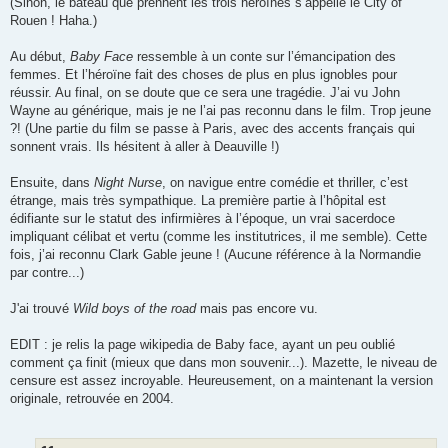
(Sinon, le bateau que prennent les trois héroïnes s’appelle le City of
Rouen ! Haha.)
Au début,
Baby Face
ressemble à un conte sur l’émancipation des
femmes. Et l’héroïne fait des choses de plus en plus ignobles pour
réussir. Au final, on se doute que ce sera une tragédie. J’ai vu John
Wayne au générique, mais je ne l’ai pas reconnu dans le film. Trop jeune
?! (Une partie du film se passe à Paris, avec des accents français qui
sonnent vrais. Ils hésitent à aller à Deauville !)
Ensuite, dans
Night Nurse
, on navigue entre comédie et thriller, c’est
étrange, mais très sympathique. La première partie à l’hôpital est
édifiante sur le statut des infirmières à l’époque, un vrai sacerdoce
impliquant célibat et vertu (comme les institutrices, il me semble). Cette
fois, j’ai reconnu Clark Gable jeune ! (Aucune référence à la Normandie
par contre...)
J'ai trouvé
Wild boys of the road
mais pas encore vu.
EDIT : je relis la page wikipedia de Baby face, ayant un peu oublié
comment ça finit (mieux que dans mon souvenir...). Mazette, le niveau de
censure est assez incroyable. Heureusement, on a maintenant la version
originale, retrouvée en 2004.