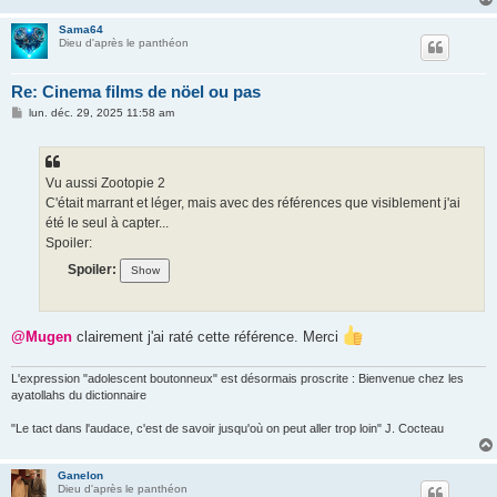
Sama64
Dieu d'après le panthéon
Re: Cinema films de nöel ou pas
M
lun. déc. 29, 2025 11:58 am
e
s
s
a
g
Vu aussi Zootopie 2
e
C'était marrant et léger, mais avec des références que visiblement j'ai
été le seul à capter...
Spoiler:
Spoiler:
@Mugen
clairement j'ai raté cette référence. Merci
L'expression "adolescent boutonneux" est désormais proscrite : Bienvenue chez les
ayatollahs du dictionnaire
"Le tact dans l'audace, c'est de savoir jusqu'où on peut aller trop loin" J. Cocteau
Ganelon
Dieu d'après le panthéon