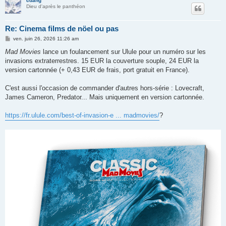
cdang
Dieu d'après le panthéon
Re: Cinema films de nöel ou pas
M
ven. juin 26, 2026 11:26 am
e
s
Mad Movies
lance un foulancement sur Ulule pour un numéro sur les
s
invasions extraterrestres. 15 EUR la couverture souple, 24 EUR la
a
g
version cartonnée (+ 0,43 EUR de frais, port gratuit en France).
e
C'est aussi l'occasion de commander d'autres hors-série : Lovecraft,
James Cameron, Predator... Mais uniquement en version cartonnée.
https://fr.ulule.com/best-of-invasion-e ... madmovies/
?