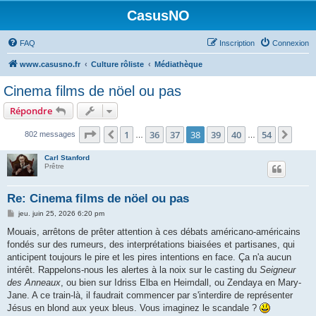
CasusNO
FAQ
Inscription
Connexion
www.casusno.fr
Culture rôliste
Médiathèque
Cinema films de nöel ou pas
Répondre
Page
38
sur
54
1
36
37
38
39
40
54
Précédent
Suiv
802 messages
…
…
Carl Stanford
Prêtre
Re: Cinema films de nöel ou pas
M
jeu. juin 25, 2026 6:20 pm
e
s
Mouais, arrêtons de prêter attention à ces débats américano-américains
s
fondés sur des rumeurs, des interprétations biaisées et partisanes, qui
a
g
anticipent toujours le pire et les pires intentions en face. Ça n'a aucun
e
intérêt. Rappelons-nous les alertes à la noix sur le casting du
Seigneur
des Anneaux
, ou bien sur Idriss Elba en Heimdall, ou Zendaya en Mary-
Jane. A ce train-là, il faudrait commencer par s'interdire de représenter
Jésus en blond aux yeux bleus. Vous imaginez le scandale ?