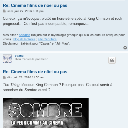
Re: Cinema films de nöel ou pas
M
sam. juin 27, 2026 8:11 pm
e
s
Curieux, ça m'évoquait plutôt un hors-série spécial King Crimson et rock
s
progressif... Ce n'est pas incompatible, remarquez...
a
g
e
Mes sites :
Kosmos
(un jdra sur la mythologie grecque qui a lu les auteurs antiques pour
vous) ;
blog de lectures
;
site d'écriture
.
Disclameur : j'ai écrit pour "Casus" et "Jdr Mag".
cdang
Dieu d'après le panthéon
Re: Cinema films de nöel ou pas
M
dim. juin 28, 2026 11:56 am
e
s
The Thing
t'écoque King Crimson ? Pourquoi pas. Ca peut servir à
s
sonoriser du
Sombre
aussi ?
a
g
e