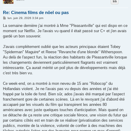
Re: Cinema films de nöel ou pas
M
lun. juin 29, 2026 3:34 pm
e
s
La semaine dernière j'ai montré à Mme "Pleasantville" qui est dispo en ce
s
moment sur Netflix. Je l'avais vu quand il était passé sur C+ et j'en avais
a
g
gardé un bon souvenir.
e
J'avais complétement oublié que les acteurs principaux étaient Tobey
"Spiderman" Maguire* et Reese "Revanche d'une blonde" Witherspoon.
Au delà de l'aspect fun, la réaction des habitants de Pleasantville lorsque
les changements deviennent particulièrement flagrants est vraiment
intéressante. Ça aurait mérité un poil plus de développements mais déjà
c'est très bien vu.
Ce week-end, on a montré à mon neveu de 15 ans "Robocop" du
Hollandais violent. Je ne l'avais pas vu depuis des années et j'ai été
frappé par la toile de fond. Bien sûr, ados j'avais été marqué par l'aspect
franchement gore de certaines scènes. Là en le revoyant j'ai d'abord été
accaparé par les visuels du film qui transpirent les années 80
américaines avec juste quelques touches d'anticipation. Mais quand on
se détache de ça reste une critique sociale féroce, une vision du futur qui
par certains côtés est en train de se réaliser (privatisation des services
publics, montée de la violence, volonté de confier à des machines des
tâches autrefois faites par des humains pour gagner un max d'argent).