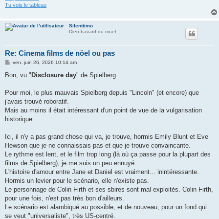
Tu vois le tableau
Silenttimo
Dieu bavard du muet
Re: Cinema films de nöel ou pas
M
ven. juin 26, 2026 10:14 am
e
s
Bon, vu "
Disclosure day
" de Spielberg.
s
a
g
Pour moi, le plus mauvais Spielberg depuis "Lincoln" (et encore) que
e
j'avais trouvé roboratif.
Mais au moins il était intéressant d'un point de vue de la vulgarisation
historique.
Ici, il n'y a pas grand chose qui va, je trouve, hormis Emily Blunt et Eve
Hewson que je ne connaissais pas et que je trouve convaincante.
Le rythme est lent, et le film trop long (là où ça passe pour la plupart des
films de Spielberg), je me suis un peu ennuyé.
L'histoire d'amour entre Jane et Daniel est vraiment... inintéressante.
Hormis un levier pour le scénario, elle n'existe pas.
Le personnage de Colin Firth et ses sbires sont mal exploités. Colin Firth,
pour une fois, n'est pas très bon d'ailleurs.
Le scénario est alambiqué au possible, et de nouveau, pour un fond qui
se veut "universaliste", très US-centré.