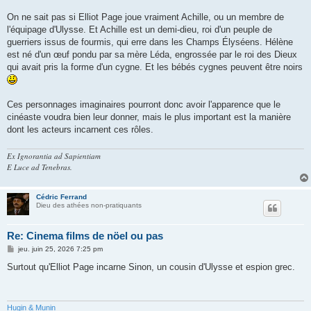
On ne sait pas si Elliot Page joue vraiment Achille, ou un membre de
l'équipage d'Ulysse. Et Achille est un demi-dieu, roi d'un peuple de
guerriers issus de fourmis, qui erre dans les Champs Élyséens. Hélène
est né d'un œuf pondu par sa mère Léda, engrossée par le roi des Dieux
qui avait pris la forme d'un cygne. Et les bébés cygnes peuvent être noirs
Ces personnages imaginaires pourront donc avoir l'apparence que le
cinéaste voudra bien leur donner, mais le plus important est la manière
dont les acteurs incarnent ces rôles.
Ex Ignorantia ad Sapientiam
E Luce ad Tenebras.
Cédric Ferrand
Dieu des athées non-pratiquants
Re: Cinema films de nöel ou pas
M
jeu. juin 25, 2026 7:25 pm
e
s
Surtout qu'Elliot Page incarne Sinon, un cousin d'Ulysse et espion grec.
s
a
g
e
Hugin & Munin