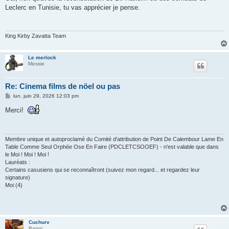
Leclerc en Tunisie, tu vas apprécier je pense.
King Kirby Zavatta Team
Le merlock
Messie
Re: Cinema films de nöel ou pas
M
lun. juin 29, 2026 12:03 pm
e
s
Merci!
s
a
g
e
Membre unique et autoproclamé du Comité d'attribution de Point De Calembour Lame En
Table Comme Seul Orphée Ose En Faire (PDCLETCSOOEF) - n'est valable que dans
le Moi ! Moi ! Moi !
Lauréats :
Certains casusiens qui se reconnaîtront (suivez mon regard... et regardez leur
signature)
Moi (4)
Cuchurv
Banni