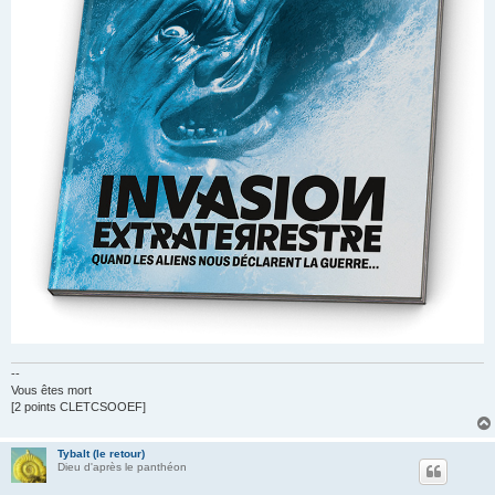
--
Vous êtes mort
[2 points CLETCSOOEF]
Tybalt (le retour)
Dieu d'après le panthéon