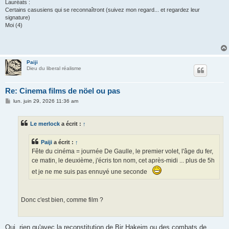
Lauréats :
Certains casusiens qui se reconnaîtront (suivez mon regard... et regardez leur
signature)
Moi (4)
Paiji
Dieu du liberal réalisme
Re: Cinema films de nöel ou pas
M
lun. juin 29, 2026 11:36 am
e
s
s
Le merlock
a écrit :
↑
a
g
e
Paiji
a écrit :
↑
Fête du cinéma = journée De Gaulle, le premier volet, l'âge du fer,
ce matin, le deuxième, j'écris ton nom, cet après-midi ... plus de 5h
et je ne me suis pas ennuyé une seconde
Donc c'est bien, comme film ?
Oui, rien qu'avec la reconstitution de Bir Hakeim ou des combats de