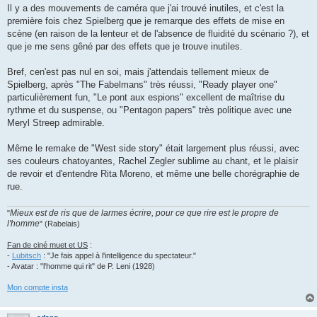
Il y a des mouvements de caméra que j'ai trouvé inutiles, et c'est la
première fois chez Spielberg que je remarque des effets de mise en
scène (en raison de la lenteur et de l'absence de fluidité du scénario ?), et
que je me sens gêné par des effets que je trouve inutiles.
Bref, cen'est pas nul en soi, mais j'attendais tellement mieux de
Spielberg, après "The Fabelmans" très réussi, "Ready player one"
particulièrement fun, "Le pont aux espions" excellent de maîtrise du
rythme et du suspense, ou "Pentagon papers" très politique avec une
Meryl Streep admirable.
Même le remake de "West side story" était largement plus réussi, avec
ses couleurs chatoyantes, Rachel Zegler sublime au chant, et le plaisir
de revoir et d'entendre Rita Moreno, et même une belle chorégraphie de
rue.
Mieux est de ris que de larmes écrire, pour ce que rire est le propre de
"
l'homme
" (Rabelais)
Fan de ciné muet et US
:
-
Lubitsch
: "Je fais appel à l'intelligence du spectateur."
- Avatar : "l'homme qui rit" de P. Leni (1928)
Mon compte insta