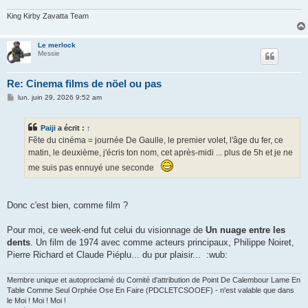
King Kirby Zavatta Team
Le merlock
Messie
Re: Cinema films de nöel ou pas
M
lun. juin 29, 2026 9:52 am
e
s
s
Paiji
a écrit :
↑
a
g
Fête du cinéma = journée De Gaulle, le premier volet, l'âge du fer, ce
e
matin, le deuxième, j'écris ton nom, cet après-midi ... plus de 5h et je ne
me suis pas ennuyé une seconde
Donc c'est bien, comme film ?
Pour moi, ce week-end fut celui du visionnage de
Un nuage entre les
dents
. Un film de 1974 avec comme acteurs principaux, Philippe Noiret,
Pierre Richard et Claude Piéplu... du pur plaisir... :wub:
Membre unique et autoproclamé du Comité d'attribution de Point De Calembour Lame En
Table Comme Seul Orphée Ose En Faire (PDCLETCSOOEF) - n'est valable que dans
le Moi ! Moi ! Moi !