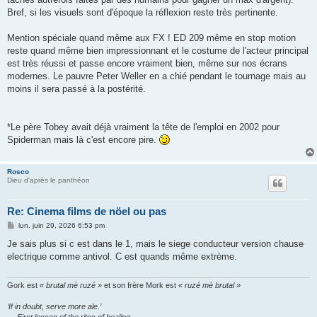
Bref, si les visuels sont d'époque la réflexion reste très pertinente.
Mention spéciale quand même aux FX ! ED 209 même en stop motion
reste quand même bien impressionnant et le costume de l'acteur principal
est très réussi et passe encore vraiment bien, même sur nos écrans
modernes. Le pauvre Peter Weller en a chié pendant le tournage mais au
moins il sera passé à la postérité.
*Le père Tobey avait déjà vraiment la tête de l'emploi en 2002 pour
Spiderman mais là c'est encore pire.
Rosco
Dieu d'après le panthéon
Re: Cinema films de nöel ou pas
M
lun. juin 29, 2026 6:53 pm
e
s
Je sais plus si c est dans le 1, mais le siege conducteur version chause
s
electrique comme antivol. C est quands même extrème.
a
g
e
Gork est
« brutal mè ruzé »
et son frère Mork est
« ruzé mè brutal »
‘If in doubt, serve more ale.’
— First lesson of the rites of healing