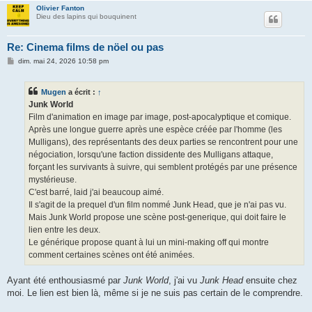
Olivier Fanton
Dieu des lapins qui bouquinent
Re: Cinema films de nöel ou pas
M
dim. mai 24, 2026 10:58 pm
e
s
s
Mugen
a écrit :
↑
a
g
Junk World
e
Film d'animation en image par image, post-apocalyptique et comique.
Après une longue guerre après une espèce créée par l'homme (les
Mulligans), des représentants des deux parties se rencontrent pour une
négociation, lorsqu'une faction dissidente des Mulligans attaque,
forçant les survivants à suivre, qui semblent protégés par une présence
mystérieuse.
C'est barré, laid j'ai beaucoup aimé.
Il s'agit de la prequel d'un film nommé Junk Head, que je n'ai pas vu.
Mais Junk World propose une scène post-generique, qui doit faire le
lien entre les deux.
Le générique propose quant à lui un mini-making off qui montre
comment certaines scènes ont été animées.
Ayant été enthousiasmé par
Junk World
, j'ai vu
Junk Head
ensuite chez
moi. Le lien est bien là, même si je ne suis pas certain de le comprendre.