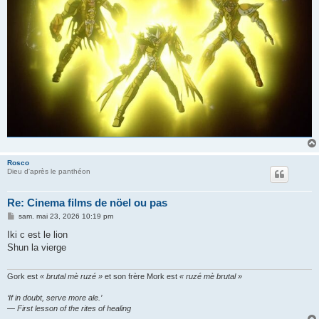
Rosco
Dieu d'après le panthéon
Re: Cinema films de nöel ou pas
M
sam. mai 23, 2026 10:19 pm
e
s
Iki c est le lion
s
Shun la vierge
a
g
e
Gork est
« brutal mè ruzé »
et son frère Mork est
« ruzé mè brutal »
‘If in doubt, serve more ale.’
— First lesson of the rites of healing