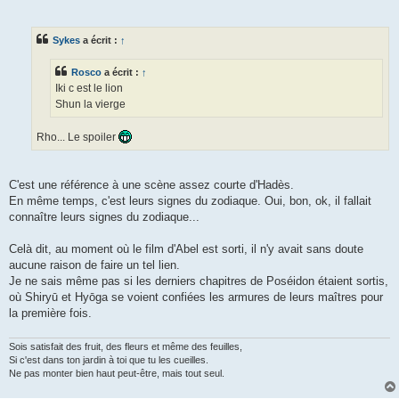
Sykes
a écrit :
↑
Rosco
a écrit :
↑
Iki c est le lion
Shun la vierge
Rho... Le spoiler
C'est une référence à une scène assez courte d'Hadès.
En même temps, c'est leurs signes du zodiaque. Oui, bon, ok, il fallait
connaître leurs signes du zodiaque...
Celà dit, au moment où le film d'Abel est sorti, il n'y avait sans doute
aucune raison de faire un tel lien.
Je ne sais même pas si les derniers chapitres de Poséidon étaient sortis,
où Shiryū et Hyōga se voient confiées les armures de leurs maîtres pour
la première fois.
Sois satisfait des fruit, des fleurs et même des feuilles,
Si c'est dans ton jardin à toi que tu les cueilles.
Ne pas monter bien haut peut-être, mais tout seul.