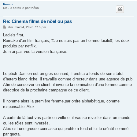
Rosco
Dieu d'après le panthéon
Re: Cinema films de nöel ou pas
M
dim. mai 24, 2026 7:15 pm
e
s
Ladie's first,
s
Remake d'un film français, #Je ne suis pas un homme facile#, les deux
a
g
produits par netflix.
e
Je n ai pas vue la version française.
Le ptich Damien est un gros connard, il profita a fonds de son statut
d'hetero blanc riche. Il travaille comme directeur dans une agence de pub.
Afin de conserver un client, il invente la nomination d'une femme comme
directrice de la prochaine campagne de ce client.
Il nomme alors la première femme,par ordre alphabétique, comme
responsable, Alex.
A partir de là tout vas partir en vrille et il vas se reveiller dans un monde
ou les rôles sont inversés.
Alex est une grosse connasse qui profite à fond et lui le créatif nommé
par quota.