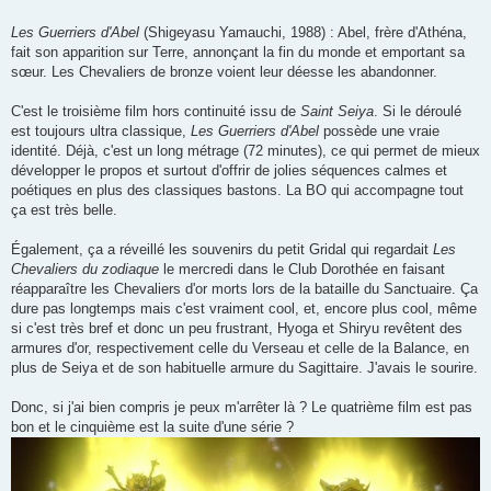
Les Guerriers d'Abel
(Shigeyasu Yamauchi, 1988) : Abel, frère d'Athéna,
fait son apparition sur Terre, annonçant la fin du monde et emportant sa
sœur. Les Chevaliers de bronze voient leur déesse les abandonner.
C'est le troisième film hors continuité issu de
Saint Seiya
. Si le déroulé
est toujours ultra classique,
Les Guerriers d'Abel
possède une vraie
identité. Déjà, c'est un long métrage (72 minutes), ce qui permet de mieux
développer le propos et surtout d'offrir de jolies séquences calmes et
poétiques en plus des classiques bastons. La BO qui accompagne tout
ça est très belle.
Également, ça a réveillé les souvenirs du petit Gridal qui regardait
Les
Chevaliers du zodiaque
le mercredi dans le Club Dorothée en faisant
réapparaître les Chevaliers d'or morts lors de la bataille du Sanctuaire. Ça
dure pas longtemps mais c'est vraiment cool, et, encore plus cool, même
si c'est très bref et donc un peu frustrant, Hyoga et Shiryu revêtent des
armures d'or, respectivement celle du Verseau et celle de la Balance, en
plus de Seiya et de son habituelle armure du Sagittaire. J'avais le sourire.
Donc, si j'ai bien compris je peux m'arrêter là ? Le quatrième film est pas
bon et le cinquième est la suite d'une série ?