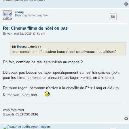
cdang
Dieu d'après le panthéon
Re: Cinema films de nöel ou pas
M
ven. mai 22, 2026 11:41 pm
e
s
s
Rosco
a écrit :
↑
a
g
mais combien de ŕéalisateur français ont ces niveaux de maitrises?
e
En fait, combien de réalisateur·ices au monde ?
Du coup, pas besoin de taper spécifiquement sur les français·es (bon,
pour les films nombrilistes parisianistes façon Femis, on a le droit).
De toute façon, personne n'arrive à la cheville de Fritz Lang et d'Akira
Kurosawa, alors bon...
--
Vous êtes mort
[2 points CLETCSOOEF]
Mugen