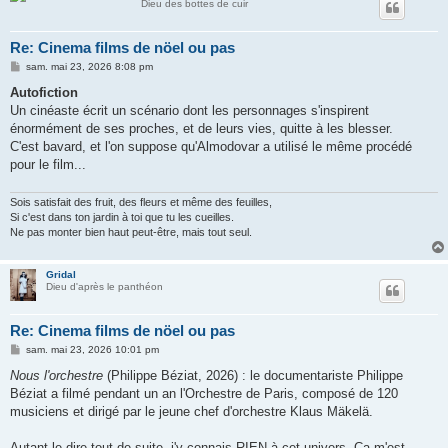
Dieu des bottes de cuir
Re: Cinema films de nöel ou pas
M
sam. mai 23, 2026 8:08 pm
e
s
Autofiction
s
Un cinéaste écrit un scénario dont les personnages s'inspirent
a
g
énormément de ses proches, et de leurs vies, quitte à les blesser.
e
C'est bavard, et l'on suppose qu'Almodovar a utilisé le même procédé
pour le film...
Sois satisfait des fruit, des fleurs et même des feuilles,
Si c'est dans ton jardin à toi que tu les cueilles.
Ne pas monter bien haut peut-être, mais tout seul.
Gridal
Dieu d'après le panthéon
Re: Cinema films de nöel ou pas
M
sam. mai 23, 2026 10:01 pm
e
s
Nous l'orchestre
(Philippe Béziat, 2026) : le documentariste Philippe
s
Béziat a filmé pendant un an l'Orchestre de Paris, composé de 120
a
g
musiciens et dirigé par le jeune chef d'orchestre Klaus Mäkelä.
e
Autant le dire tout de suite, j'y connais RIEN à cet univers. Ça m'est