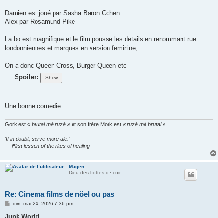
Damien est joué par Sasha Baron Cohen
Alex par Rosamund Pike
La bo est magnifique et le film pousse les details en renommant rue
londonniennes et marques en version feminine,
On a donc Queen Cross, Burger Queen etc
Spoiler:
Une bonne comedie
Gork est
« brutal mè ruzé »
et son frère Mork est
« ruzé mè brutal »
‘If in doubt, serve more ale.’
— First lesson of the rites of healing
Mugen
Dieu des bottes de cuir
Re: Cinema films de nöel ou pas
M
dim. mai 24, 2026 7:36 pm
e
s
Junk World