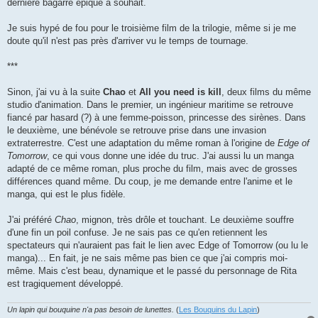
dernière bagarre épique à souhait.
Je suis hypé de fou pour le troisième film de la trilogie, même si je me
doute qu'il n'est pas près d'arriver vu le temps de tournage.
***
Sinon, j'ai vu à la suite
Chao
et
All you need is kill
, deux films du même
studio d'animation. Dans le premier, un ingénieur maritime se retrouve
fiancé par hasard (?) à une femme-poisson, princesse des sirènes. Dans
le deuxième, une bénévole se retrouve prise dans une invasion
extraterrestre. C'est une adaptation du même roman à l'origine de
Edge of
Tomorrow
, ce qui vous donne une idée du truc. J'ai aussi lu un manga
adapté de ce même roman, plus proche du film, mais avec de grosses
différences quand même. Du coup, je me demande entre l'anime et le
manga, qui est le plus fidèle.
J'ai préféré
Chao
, mignon, très drôle et touchant. Le deuxième souffre
d'une fin un poil confuse. Je ne sais pas ce qu'en retiennent les
spectateurs qui n'auraient pas fait le lien avec Edge of Tomorrow (ou lu le
manga)... En fait, je ne sais même pas bien ce que j'ai compris moi-
même. Mais c'est beau, dynamique et le passé du personnage de Rita
est tragiquement développé.
Un lapin qui bouquine n'a pas besoin de lunettes.
(
Les Bouquins du Lapin
)