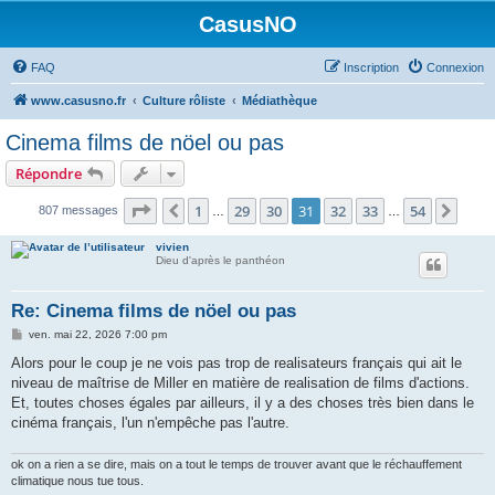
CasusNO
FAQ
Inscription
Connexion
www.casusno.fr
Culture rôliste
Médiathèque
Cinema films de nöel ou pas
Répondre
Page
31
sur
54
1
29
30
31
32
33
54
Précédent
Suiv
807 messages
…
…
vivien
Dieu d'après le panthéon
Re: Cinema films de nöel ou pas
M
ven. mai 22, 2026 7:00 pm
e
s
Alors pour le coup je ne vois pas trop de realisateurs français qui ait le
s
niveau de maîtrise de Miller en matière de realisation de films d'actions.
a
g
Et, toutes choses égales par ailleurs, il y a des choses très bien dans le
e
cinéma français, l'un n'empêche pas l'autre.
ok on a rien a se dire, mais on a tout le temps de trouver avant que le réchauffement
climatique nous tue tous.