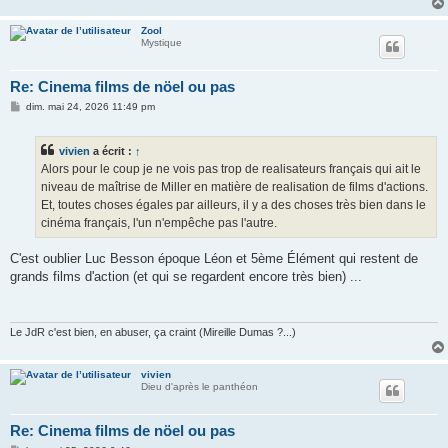
Zool
Mystique
Re: Cinema films de nöel ou pas
M
dim. mai 24, 2026 11:49 pm
e
s
s
vivien
a écrit :
↑
a
g
Alors pour le coup je ne vois pas trop de realisateurs français qui ait le
e
niveau de maîtrise de Miller en matière de realisation de films d'actions.
Et, toutes choses égales par ailleurs, il y a des choses très bien dans le
cinéma français, l'un n'empêche pas l'autre.
C'est oublier Luc Besson époque Léon et 5ème Élément qui restent de
grands films d'action (et qui se regardent encore très bien) ...
Le JdR c'est bien, en abuser, ça craint (Mireille Dumas ?...)
vivien
Dieu d'après le panthéon
Re: Cinema films de nöel ou pas