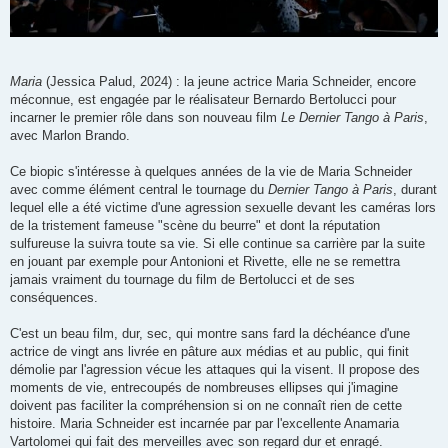
Maria
(Jessica Palud, 2024) : la jeune actrice Maria Schneider, encore
méconnue, est engagée par le réalisateur Bernardo Bertolucci pour
incarner le premier rôle dans son nouveau film
Le Dernier Tango à Paris
,
avec Marlon Brando.
Ce biopic s'intéresse à quelques années de la vie de Maria Schneider
avec comme élément central le tournage du
Dernier Tango à Paris
, durant
lequel elle a été victime d'une agression sexuelle devant les caméras lors
de la tristement fameuse "scène du beurre" et dont la réputation
sulfureuse la suivra toute sa vie. Si elle continue sa carrière par la suite
en jouant par exemple pour Antonioni et Rivette, elle ne se remettra
jamais vraiment du tournage du film de Bertolucci et de ses
conséquences.
C'est un beau film, dur, sec, qui montre sans fard la déchéance d'une
actrice de vingt ans livrée en pâture aux médias et au public, qui finit
démolie par l'agression vécue les attaques qui la visent. Il propose des
moments de vie, entrecoupés de nombreuses ellipses qui j'imagine
doivent pas faciliter la compréhension si on ne connaît rien de cette
histoire. Maria Schneider est incarnée par par l'excellente Anamaria
Vartolomei qui fait des merveilles avec son regard dur et enragé.