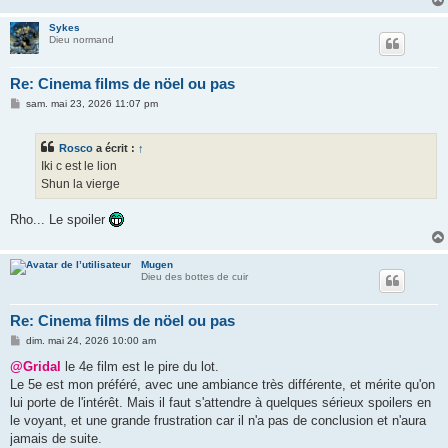
Sykes
Dieu normand
Re: Cinema films de nöel ou pas
M
sam. mai 23, 2026 11:07 pm
e
s
s
Rosco
a écrit :
↑
a
g
Iki c est le lion
e
Shun la vierge
Rho... Le spoiler
Mugen
Dieu des bottes de cuir
Re: Cinema films de nöel ou pas
M
dim. mai 24, 2026 10:00 am
e
s
@Gridal
le 4e film est le pire du lot.
s
Le 5e est mon préféré, avec une ambiance très différente, et mérite qu'on
a
g
lui porte de l'intérêt. Mais il faut s'attendre à quelques sérieux spoilers en
e
le voyant, et une grande frustration car il n'a pas de conclusion et n'aura
jamais de suite.