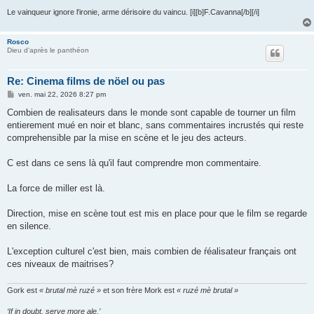
Le vainqueur ignore l'ironie, arme dérisoire du vaincu. [i][b]F.Cavanna[/b][/i]
Rosco
Dieu d'après le panthéon
Re: Cinema films de nöel ou pas
M
ven. mai 22, 2026 8:27 pm
e
s
Combien de realisateurs dans le monde sont capable de tourner un film
s
entierement mué en noir et blanc, sans commentaires incrustés qui reste
a
g
comprehensible par la mise en scène et le jeu des acteurs.
e
C est dans ce sens là qu'il faut comprendre mon commentaire.
La force de miller est là.
Direction, mise en scène tout est mis en place pour que le film se regarde
en silence.
L'exception culturel c'est bien, mais combien de ŕéalisateur français ont
ces niveaux de maitrises?
Gork est
« brutal mè ruzé »
et son frère Mork est
« ruzé mè brutal »
‘If in doubt, serve more ale.’