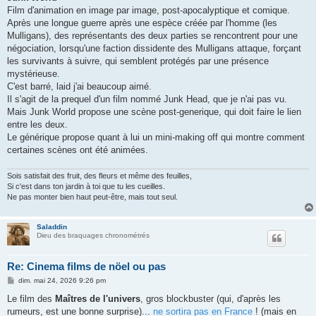
s
Film d'animation en image par image, post-apocalyptique et comique.
a
g
Après une longue guerre après une espèce créée par l'homme (les
e
Mulligans), des représentants des deux parties se rencontrent pour une
négociation, lorsqu'une faction dissidente des Mulligans attaque, forçant
les survivants à suivre, qui semblent protégés par une présence
mystérieuse.
C'est barré, laid j'ai beaucoup aimé.
Il s'agit de la prequel d'un film nommé Junk Head, que je n'ai pas vu.
Mais Junk World propose une scène post-generique, qui doit faire le lien
entre les deux.
Le générique propose quant à lui un mini-making off qui montre comment
certaines scènes ont été animées.
Sois satisfait des fruit, des fleurs et même des feuilles,
Si c'est dans ton jardin à toi que tu les cueilles.
Ne pas monter bien haut peut-être, mais tout seul.
Saladdin
Dieu des braquages chronométrés
Re: Cinema films de nöel ou pas
M
dim. mai 24, 2026 9:26 pm
e
s
Le film des
Maîtres de l'univers
, gros blockbuster (qui, d'après les
s
rumeurs, est une bonne surprise)...
ne sortira pas en France
! (mais en
a