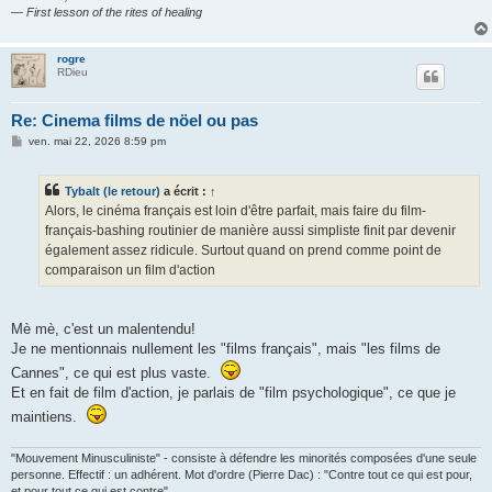
— First lesson of the rites of healing
rogre
RDieu
Re: Cinema films de nöel ou pas
M
ven. mai 22, 2026 8:59 pm
e
s
s
Tybalt (le retour)
a écrit :
↑
a
g
Alors, le cinéma français est loin d'être parfait, mais faire du film-
e
français-bashing routinier de manière aussi simpliste finit par devenir
également assez ridicule. Surtout quand on prend comme point de
comparaison un film d'action
Mè mè, c'est un malentendu!
Je ne mentionnais nullement les "films français", mais "les films de
Cannes", ce qui est plus vaste.
Et en fait de film d'action, je parlais de "film psychologique", ce que je
maintiens.
"Mouvement Minusculiniste" - consiste à défendre les minorités composées d'une seule
personne. Effectif : un adhérent. Mot d'ordre (Pierre Dac) : "Contre tout ce qui est pour,
et pour tout ce qui est contre".