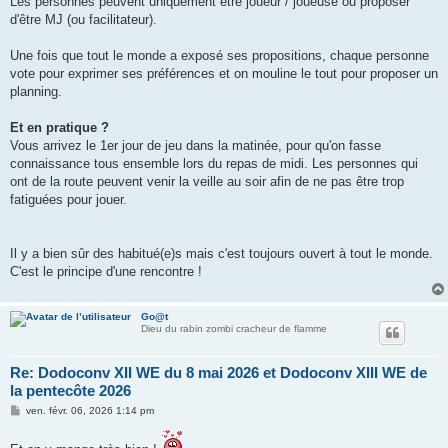
Les personnes peuvent uniquement être joueur / joueuse ou proposer
d'être MJ (ou facilitateur).
Une fois que tout le monde a exposé ses propositions, chaque personne
vote pour exprimer ses préférences et on mouline le tout pour proposer un
planning.
Et en pratique ?
Vous arrivez le 1er jour de jeu dans la matinée, pour qu'on fasse
connaissance tous ensemble lors du repas de midi. Les personnes qui
ont de la route peuvent venir la veille au soir afin de ne pas être trop
fatiguées pour jouer.
Il y a bien sûr des habitué(e)s mais c'est toujours ouvert à tout le monde.
C'est le principe d'une rencontre !
Go@t
Dieu du rabin zombi cracheur de flamme
Re: Dodoconv XII WE du 8 mai 2026 et Dodoconv XIII WE de
la pentecôte 2026
M
ven. févr. 06, 2026 1:14 pm
e
s
s