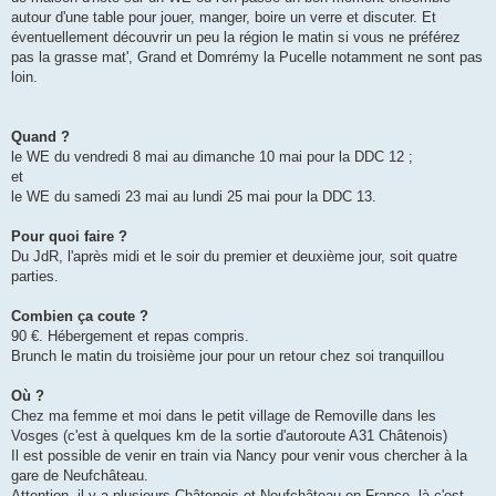
autour d'une table pour jouer, manger, boire un verre et discuter. Et
éventuellement découvrir un peu la région le matin si vous ne préférez
pas la grasse mat', Grand et Domrémy la Pucelle notamment ne sont pas
loin.
Quand ?
le WE du vendredi 8 mai au dimanche 10 mai pour la DDC 12 ;
et
le WE du samedi 23 mai au lundi 25 mai pour la DDC 13.
Pour quoi faire ?
Du JdR, l'après midi et le soir du premier et deuxième jour, soit quatre
parties.
Combien ça coute ?
90 €. Hébergement et repas compris.
Brunch le matin du troisième jour pour un retour chez soi tranquillou
Où ?
Chez ma femme et moi dans le petit village de Removille dans les
Vosges (c'est à quelques km de la sortie d'autoroute A31 Châtenois)
Il est possible de venir en train via Nancy pour venir vous chercher à la
gare de Neufchâteau.
Attention, il y a plusieurs Châtenois et Neufchâteau en France, là c'est