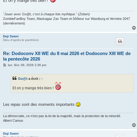
Et on y mange très bien !
a
g
e
"Jouer avec Go@t, c'est à chaque fois mythique." (Zeben)
ZombieFanBoy Team, Maskagaz Zav Team et ôôôteur sur Wastburg et Vermine 2047
(dernièrement)
Doji Satori
Dieu d'après le panthéon
Re: Dodoconv XII WE du 8 mai 2026 et Dodoconv XIII WE de
la pentecôte 2026
M
lun. févr. 09, 2026 2:36 pm
e
s
s
Go@t
a écrit :
↑
a
g
e
Et on y mange très bien !
Les repas sont des moments importants
La démocratie, ce n’est pas la loi de la majorité, mais la protection de la minorité.
Albert Camus
Doji Satori