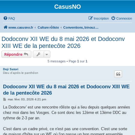
CasusNO
FAQ
Inscription
Connexion
www.casusno.fr
Culture rôliste
Conventions, binouzes et recherche de joueurs
Dodoconv XII WE du 8 mai 2026 et Dodoconv
XIII WE de la pentecôte 2026
Répondre
5 messages • Page
1
sur
1
Doji Satori
Dieu d'après le panthéon
Dodoconv XII WE du 8 mai 2026 et Dodoconv XIII WE
de la pentecôte 2026
M
mar. févr. 03, 2026 4:21 pm
e
s
La Dodoconv' est une rencontre rôliste qui a lieu depuis quelques années
s
chez moi dans les Vosges. Ce sont donc les 12ème et 13ème DDC au
a
g
rythme de 2-3 par an.
e
C'est dans un cadre privé, ce n'est pas une convention. C'est une sorte
de maison d'hôte sur un WE où l'on passe un bon moment ensemble