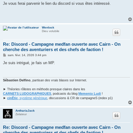
Je vous ferai parvenir le lien du discord si vous êtes intéressé.
Wenlock
Dieu volubile
Re: Discord - Campagne medfan ouverte avec Cairn - On
cherche des aventuriers et des chefs de faction !
M
sam. févr. 14, 2026 3:44 pm
e
s
Je suis intrigué, je fais un MP.
s
a
g
e
Sébastien Delfino
, partisan des vrais blases sur Internet.
► Théories rôlistes en méthodo presque claires dans les
CARNETS LUDOGRAPHIQUES
, podcasts du blog
Memento Ludi
!
►
cinÉtic
, système générique
, discussions & CR de campagneS (index p1)
AnthariaJack
Zelateur
Re: Discord - Campagne medfan ouverte avec Cairn - On
cherche des aventuriers et des chefs de faction !