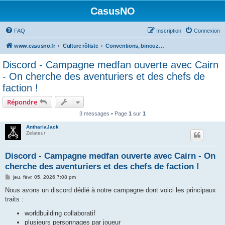
CasusNO
FAQ
Inscription
Connexion
www.casusno.fr
Culture rôliste
Conventions, binouzes et recherche de joueurs
Discord - Campagne medfan ouverte avec Cairn
- On cherche des aventuriers et des chefs de
faction !
Répondre
3 messages • Page
1
sur
1
AnthariaJack
Zelateur
Discord - Campagne medfan ouverte avec Cairn - On
cherche des aventuriers et des chefs de faction !
M
jeu. févr. 05, 2026 7:08 pm
e
s
Nous avons un discord dédié à notre campagne dont voici les principaux
s
traits :
a
g
worldbuilding collaboratif
e
plusieurs personnages par joueur