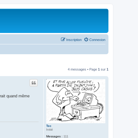
Inscription
Connexion
4 messages • Page
1
sur
1
serait quand même
Tec
Initié
Messages :
111