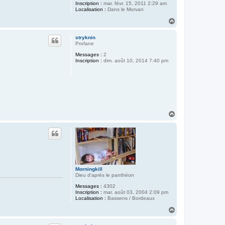
Inscription :
mar. févr. 15, 2011 2:29 am
Localisation :
Dans le Morvan
H
a
u
stryknin
t
Profane
Messages :
2
Inscription :
dim. août 10, 2014 7:40 pm
H
a
u
t
Morningkill
Dieu d'après le panthéon
Messages :
4302
Inscription :
mar. août 03, 2004 2:09 pm
Localisation :
Bassens / Bordeaux
H
a
u