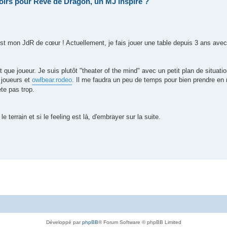
oirs pour Rêve de Dragon, un MJ inspiré ?
st mon JdR de cœur ! Actuellement, je fais jouer une table depuis 3 ans avec 
ant que joueur. Je suis plutôt "theater of the mind" avec un petit plan de situatio
 joueurs et
owlbear.rodeo
. Il me faudra un peu de temps pour bien prendre en
te pas trop.
e terrain et si le feeling est là, d'embrayer sur la suite.
Développé par
phpBB
® Forum Software © phpBB Limited