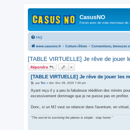
CasusNO
Forum avec de vrais morceaux de
FAQ
www.casusno.fr
Culture rôliste
Conventions, binouzes e
[TABLE VIRTUELLE] Je rêve de jouer le
Répondre
[TABLE VIRTUELLE] Je rêve de jouer les mi
M
par
Tec
»
dim. févr. 08, 2026 7:46 pm
e
s
Ayant reçu il y a peu la fabuleuse réédition des miroirs po
s
excessivement dommage que je ne puisse pas en profiter, av
a
g
e
Donc, si un MJ veut se relancer dans l'aventure, en virtuel,
"The secret to surviving the planes is simple - stay home."