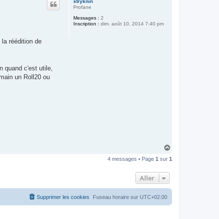
stryknin
t
Profane
Messages :
2
Inscription :
dim. août 10, 2014 7:40 pm
la réédition de
n quand c'est utile,
 main un Roll20 ou
H
a
4 messages • Page
1
sur
1
u
t
Aller
Supprimer les cookies
Fuseau horaire sur
UTC+02:00