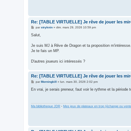
Re: [TABLE VIRTUELLE] Je rêve de jouer les mir
M
par
stryknin
»
dim. mars 29, 2026 10:59 pm
e
s
Salut,
s
a
g
Je suis MJ à Rêve de Dragon et ta proposition m'intéresse
e
Je te fais un MP.
D'autres joueurs ici intéressés ?
Re: [TABLE VIRTUELLE] Je rêve de jouer les mir
M
par
Morningkill
»
lun. mars 30, 2026 2:02 pm
e
s
En vrai, je serais preneur, faut voir le rythme et la période 
s
a
g
e
Ma bibliotheque JDR
-
Mes jeux de plateaux en trop (échange ou vent