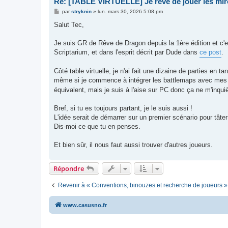
Re: [TABLE VIRTUELLE] Je rêve de jouer les mir
M
par
stryknin
»
lun. mars 30, 2026 5:08 pm
e
s
Salut Tec,
s
a
g
Je suis GR de Rêve de Dragon depuis la 1ère édition et c'e
e
Scriptarium, et dans l'esprit décrit par Dude dans
ce post
.
Côté table virtuelle, je n'ai fait une dizaine de parties en t
même si je commence à intégrer les battlemaps avec mes
équivalent, mais je suis à l'aise sur PC donc ça ne m'inquiè
Bref, si tu es toujours partant, je le suis aussi !
L'idée serait de démarrer sur un premier scénario pour tâter l
Dis-moi ce que tu en penses.
Et bien sûr, il nous faut aussi trouver d'autres joueurs.
Répondre
Revenir à « Conventions, binouzes et recherche de joueurs »
www.casusno.fr