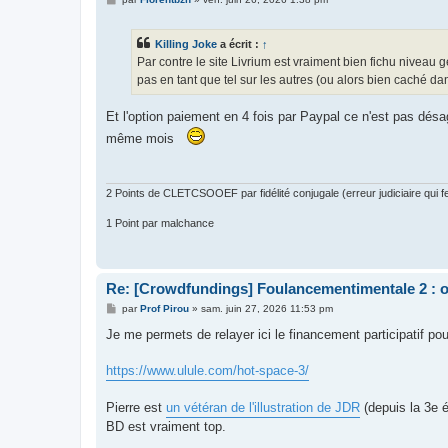
e
s
s
Killing Joke
a écrit :
↑
a
g
Par contre le site Livrium est vraiment bien fichu niveau g
e
pas en tant que tel sur les autres (ou alors bien caché d
Et l'option paiement en 4 fois par Paypal ce n'est pas désa
même mois
2 Points de CLETCSOOEF par fidélité conjugale (erreur judiciaire qui fer
1 Point par malchance
Re: [Crowdfundings] Foulancementimentale 2 : on 
M
par
Prof Pirou
»
sam. juin 27, 2026 11:53 pm
e
s
Je me permets de relayer ici le financement participatif po
s
a
g
https://www.ulule.com/hot-space-3/
e
Pierre est
un vétéran de l'illustration de JDR
(depuis la 3e 
BD est vraiment top.