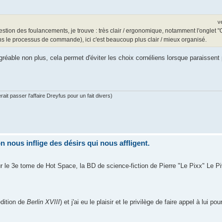
v
estion des foulancements, je trouve : très clair / ergonomique, notamment l'onglet "O
ans le processus de commande), ici c'est beaucoup plus clair / mieux organisé.
gréable non plus, cela permet d'éviter les choix cornéliens lorsque paraissent
ait passer l'affaire Dreyfus pour un fait divers)
nous inflige des désirs qui nous affligent.
ur le 3e tome de Hot Space, la BD de science-fiction de Pierre "Le Pixx" Le Pi
édition de
Berlin XVIII
) et j'ai eu le plaisir et le privilège de faire appel à lui pou