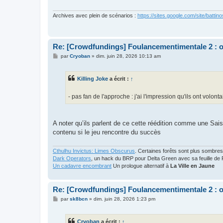
g
e
Archives avec plein de scénarios :
https://sites.google.com/site/battino
Re: [Crowdfundings] Foulancementimentale 2 : on 
M
par
Cryoban
»
dim. juin 28, 2026 10:13 am
e
s
s
Killing Joke
a écrit :
↑
a
g
e
- pas fan de l'approche : j'ai l'impression qu'ils ont volo
A noter qu’ils parlent de ce cette réédition comme une Sais
contenu si le jeu rencontre du succès
Cthulhu Invictus: Limes Obscurus
. Certaines forêts sont plus sombres
Dark Operators
, un hack du BRP pour Delta Green avec sa feuille de 
Un cadavre encombrant
Un prologue alternatif à
La Ville en Jaune
Re: [Crowdfundings] Foulancementimentale 2 : on 
M
par
sk8bcn
»
dim. juin 28, 2026 1:23 pm
e
s
s
Cryoban
a écrit :
↑
a