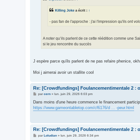
g
e
Killing Joke
a écrit :
↑
- pas fan de l'approche : j'ai l'impression qu'ils ont 
A noter qu’ils parlent de ce cette réédition comme une Sa
si le jeu rencontre du succès
J espère parce qu'ils parlent de ne pas refaire phenice, o
Moi j aimerai avoir un stallite cool
Re: [Crowdfundings] Foulancementimentale 2 : on 
M
par
cern
»
lun. juin 29, 2026 6:03 pm
e
s
Dans moins d'une heure commence le financement particip
s
https://www.gameontabletop.com/cf6176/d ... -peur.html
a
g
e
Re: [Crowdfundings] Foulancementimentale 2 : on 
M
par
Loludian
»
lun. juin 29, 2026 6:34 pm
e