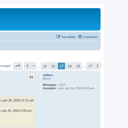
Inscription
Connexion
Page
27
sur
37
1
25
26
27
28
29
37
Précédent
Suivant
essages
…
…
sk8bcn
Banni
Messages :
1417
Inscription :
ven. juil. 24, 2020 9:45 am
n. juin 26, 2026 11:31 am
u. juin 25, 2026 5:55 pm