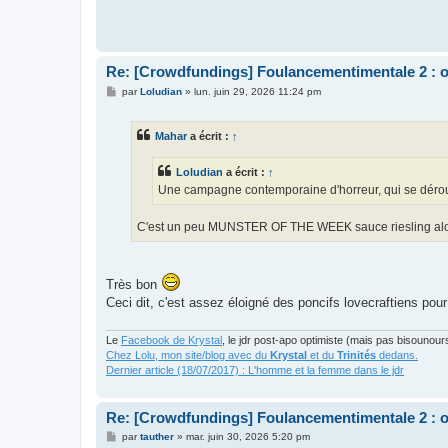
Re: [Crowdfundings] Foulancementimentale 2 : on 
M
par
Loludian
»
lun. juin 29, 2026 11:24 pm
e
s
s
Mahar
a écrit :
↑
a
g
e
Loludian
a écrit :
↑
Une campagne contemporaine d'horreur, qui se déroule
C'est un peu MUNSTER OF THE WEEK sauce riesling alo
Très bon
Ceci dit, c'est assez éloigné des poncifs lovecraftiens po
Le
Facebook de Krystal
, le jdr post-apo optimiste (mais pas bisounour
Chez Lolu, mon site/blog avec du
Krystal
et du
Trinités
dedans.
Dernier article (18/07/2017) : L'homme et la femme dans le jdr
Re: [Crowdfundings] Foulancementimentale 2 : on 
M
par
tauther
»
mar. juin 30, 2026 5:20 pm
e