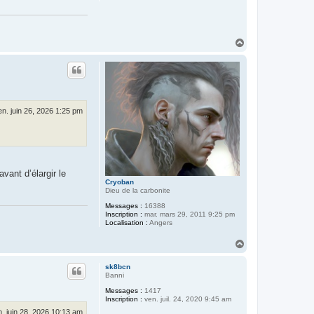
H
a
u
t
en. juin 26, 2026 1:25 pm
vant d’élargir le
Cryoban
Dieu de la carbonite
Messages :
16388
Inscription :
mar. mars 29, 2011 9:25 pm
Localisation :
Angers
H
a
u
sk8bcn
t
Banni
Messages :
1417
Inscription :
ven. juil. 24, 2020 9:45 am
m. juin 28, 2026 10:13 am