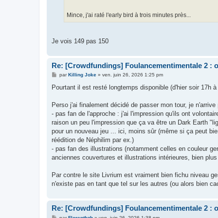
Mince, j'ai raté l'early bird à trois minutes près...
Je vois 149 pas 150
Re: [Crowdfundings] Foulancementimentale 2 : on 
M
par
Killing Joke
»
ven. juin 26, 2026 1:25 pm
e
s
Pourtant il est resté longtemps disponible (d'hier soir 17h à
s
a
g
Perso j'ai finalement décidé de passer mon tour, je n'arrive 
e
- pas fan de l'approche : j'ai l'impression qu'ils ont volonta
raison un peu l'impression que ça va être un Dark Earth "li
pour un nouveau jeu ... ici, moins sûr (même si ça peut bie
réédition de Néphilim par ex.)
- pas fan des illustrations (notamment celles en couleur genr
anciennes couvertures et illustrations intérieures, bien plus 
Par contre le site Livrium est vraiment bien fichu niveau g
n'existe pas en tant que tel sur les autres (ou alors bien 
Re: [Crowdfundings] Foulancementimentale 2 : on 
M
par
Florentbzh
»
ven. juin 26, 2026 1:38 pm