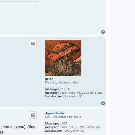
t
e
r
P
r
o
f
P
i
H
r
a
o
u
u
t
pelon
Dieu d'après le panthéon
Messages :
1804
Inscription :
mer. sept. 26, 2012 9:41 am
Localisation :
Palaiseau 91
H
a
u
Agent Bénito
t
Dieu des photos de chats
Messages :
827
e mon cerveau). Alors
Inscription :
mer. oct. 08, 2003 8:37 am
Localisation :
Oro Valley, AZ
cès.