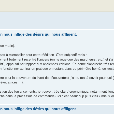
nous inflige des désirs qui nous affligent.
 ce matin).
pas à m'emballer pour cette réédition. C'est subjectif mais :
irement fortement recentré l'univers (on ne joue que des marcheurs, etc.) et j'ai
ght", appauvri par rapport aux anciennes éditions. Ce genre d'approche très r
n fonctionner au final en pratique en restant dans ce périmètre borné, ce n'est
e pour la couverture du livret de découvertes), j'ai du mal à savoir pourquoi (e
évocatrices ...).
estion des foulancements, je trouve : très clair / ergonomique, notamment l'ong
caché dans le processus de commande), ici c'est beaucoup plus clair / mieux o
nous inflige des désirs qui nous affligent.