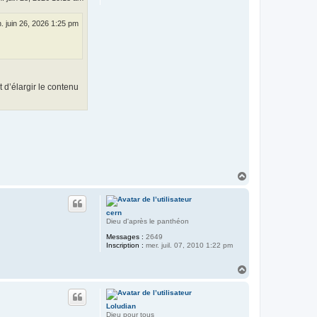
. juin 26, 2026 1:25 pm
 d’élargir le contenu
H
a
u
t
cern
Dieu d'après le panthéon
Messages :
2649
Inscription :
mer. juil. 07, 2010 1:22 pm
H
a
u
t
Loludian
Dieu pour tous