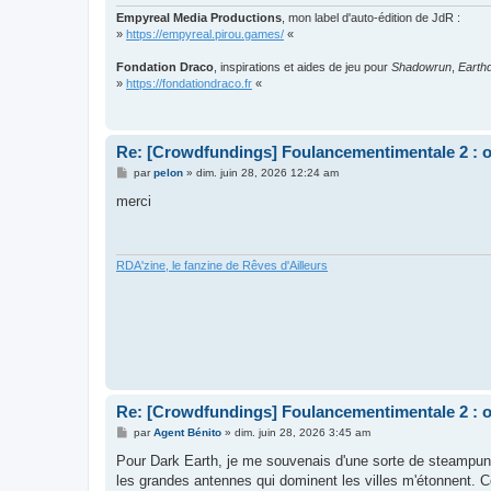
Empyreal Media Productions
, mon label d'auto-édition de JdR :
»
https://empyreal.pirou.games/
«
Fondation Draco
, inspirations et aides de jeu pour
Shadowrun
,
Eart
»
https://fondationdraco.fr
«
Re: [Crowdfundings] Foulancementimentale 2 : on 
M
par
pelon
»
dim. juin 28, 2026 12:24 am
e
s
merci
s
a
g
e
RDA'zine, le fanzine de Rêves d'Ailleurs
Re: [Crowdfundings] Foulancementimentale 2 : on 
M
par
Agent Bénito
»
dim. juin 28, 2026 3:45 am
e
s
Pour Dark Earth, je me souvenais d'une sorte de steampunk
s
les grandes antennes qui dominent les villes m'étonnent. C
a