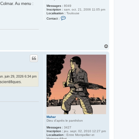
 Colmar. Au menu :
Messages :
8049
Inscription :
sam. oct. 21, 2006 11:05 pm
Localisation :
Toulouse
C
Contact :
o
n
t
a
c
t
e
H
r
a
L
o
u
l
t
u
d
i
a
n
un. juin 29, 2026 6:34 pm
cientifiques.
Mahar
Dieu d'après le panthéon
Messages :
3427
Inscription :
jeu. sept. 02, 2010 12:27 pm
Localisation :
Entre Montpellier et
Maisons-Alfort