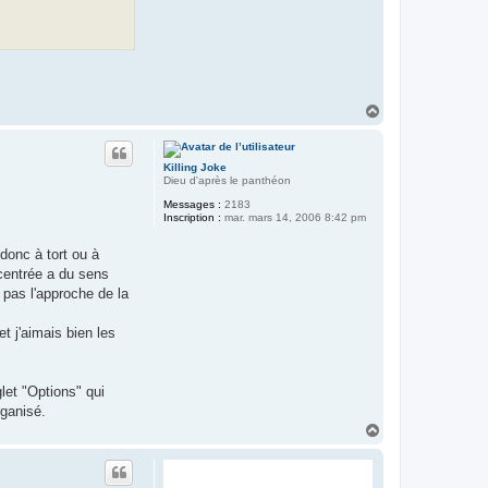
H
a
u
t
Killing Joke
Dieu d'après le panthéon
Messages :
2183
Inscription :
mar. mars 14, 2006 8:42 pm
 donc à tort ou à
ecentrée a du sens
 pas l'approche de la
t j'aimais bien les
let "Options" qui
rganisé.
H
a
u
t