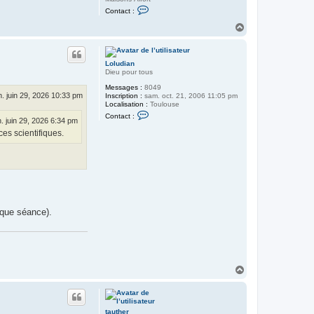
C
Contact :
o
n
H
t
a
a
u
c
t
t
Loludian
e
Dieu pour tous
r
M
Messages :
8049
a
n. juin 29, 2026 10:33 pm
Inscription :
sam. oct. 21, 2006 11:05 pm
h
Localisation :
Toulouse
a
C
Contact :
r
o
n. juin 29, 2026 6:34 pm
n
es scientifiques.
t
a
c
t
e
r
L
o
l
aque séance).
u
d
i
a
n
H
a
u
t
tauther