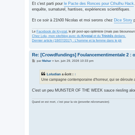
s
Et c'est parti pour
le Pacte des Ronces pour Cthulhu Hack
s
enquête, surnaturel, hantises, expériences scientifiques.
a
g
e
Et ce soir à 21h00 Nicolas et moi serons chez
Dice Story
p
Le
Facebook de Krystal
, le jdr post-apo optimiste (mais pas bisounour
Chez Lolu, mon site/blog avec du
Krystal
et du
Trinités
dedans.
Dernier article (18/07/2017) : L'homme et la femme dans le jdr
Re: [Crowdfundings] Foulancementimentale 2 : on 
M
par
Mahar
»
lun. juin 29, 2026 10:33 pm
e
s
s
Loludian
a écrit :
↑
a
g
Une campagne contemporaine d'horreur, qui se déroule au
e
C'est un peu MUNSTER OF THE WEEK sauce riesling alo
Quand on est mort, c'est pour la vie
(proverbe nécromancien)
.