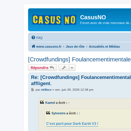
CasusNO
Forum avec de vrais morceaux de
FAQ
www.casusno.fr
Jeux de rôle
Actualités et Médias
[Crowdfundings] Foulancementimentale 2 
Répondre
Re: [Crowdfundings] Foulancementimentale 
affligent.
M
par
sk8bcn
»
ven. juin 26, 2026 12:38 pm
e
s
s
Kaetel
a écrit :
↑
a
g
e
Sylvestre
a écrit :
↑
C'est parti pour Dark Earth V3 !