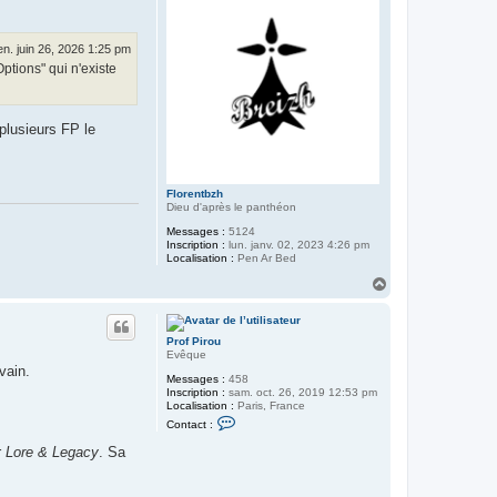
en. juin 26, 2026 1:25 pm
ptions" qui n'existe
 plusieurs FP le
Florentbzh
Dieu d'après le panthéon
Messages :
5124
Inscription :
lun. janv. 02, 2023 4:26 pm
Localisation :
Pen Ar Bed
H
a
u
t
Prof Pirou
Evêque
vain.
Messages :
458
Inscription :
sam. oct. 26, 2019 12:53 pm
Localisation :
Paris, France
C
Contact :
o
n
r
Lore & Legacy
. Sa
t
a
c