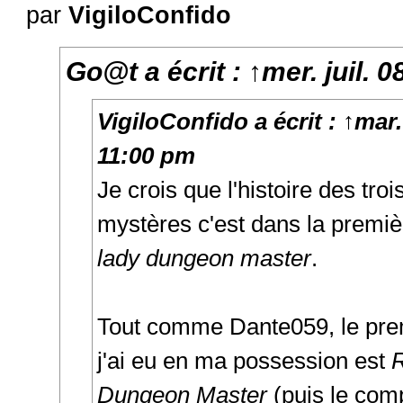
par
VigiloConfido
Go@t
a écrit :
↑
mer. juil. 
VigiloConfido
a écrit :
↑
mar.
11:00 pm
Je crois que l'histoire des trois
mystères c'est dans la premiè
lady dungeon master
.
Tout comme Dante059, le pre
j'ai eu en ma possession est
R
Dungeon Master
(puis le com