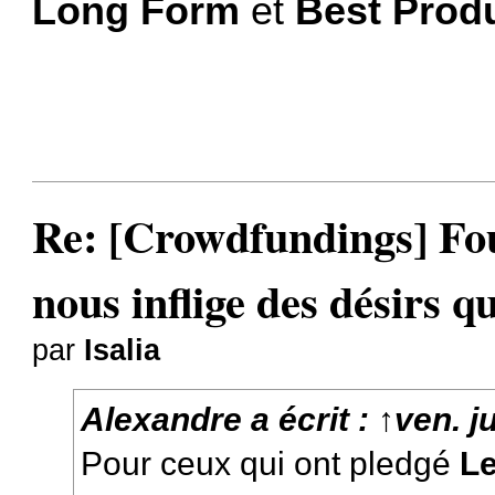
Long Form
et
Best Prod
Re: [Crowdfundings] Fo
nous inflige des désirs qu
par
Isalia
Alexandre
a écrit :
↑
ven. j
Pour ceux qui ont pledgé
Le